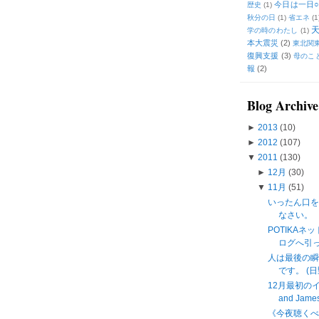
今日は一日○
歴史
(1)
秋分の日
(1)
省エネ
(1
学の時のわたし
(1)
本大震災
(2)
東北関
復興支援
(3)
母のこ
報
(2)
Blog Archive
►
2013
(10)
►
2012
(107)
▼
2011
(130)
►
12月
(30)
▼
11月
(51)
いったん口
なさい。
POTIKAネ
ログへ引
人は最後の瞬
です。 (日
12月最初のイン
and James 
《今夜聴く