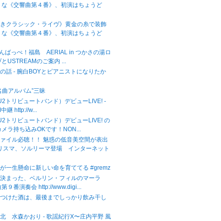
うな《交響曲第４番》、初演はちょうど
べきクラシック・ライヴ》黄金の糸で装飾
うな《交響曲第４番》、初演はちょうど
がんばっぺ！福島 AERIAL in つかさの湯ロ
USTREAMのご案内 ...
の話 - 腕白BOYとピアニストになりたか
名曲アルバム”三昧
（U2トリビュートバンド）デビューLIVE! -
継 http://w...
（U2トリビュートバンド）デビューLIVE! の
メラ持ち込みOKです！NON...
ァイル必聴！！ 魅惑の低音美空間が表出
カリスマ、ソルリーマ登場 インターネット
が一生懸命に新しい命を育ててる #gremz
が決まった、ベルリン・フィルのマーラ
番演奏会 http://www.digi...
をつけた酒は、最後までしっかり飲み干し
北 水森かおり - 歌謡紀行X〜庄内平野 風