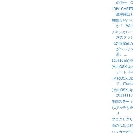
の中〜 
I DIVI C
生中継は12時
無関心だか
か？ - Wor
チキンカレー
意のクラ
《名曲探偵
がベルリ
男。 ...
11月16日
[MacOSX.
デート 3.9
[ MacOSX.
て、iTunes
[ MacOSX
2011111
牛肉ステー
ちびっ子も登
り
ブログとグリ
雨のもみじ狩り MO
ハッカーが