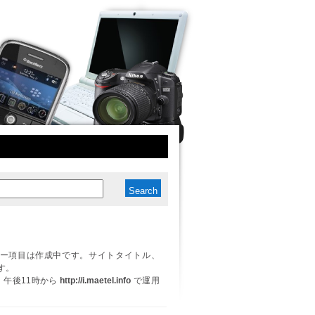
ー項目は作成中です。サイトタイトル、
す。
日、午後11時から
http://i.maetel.info
で運用