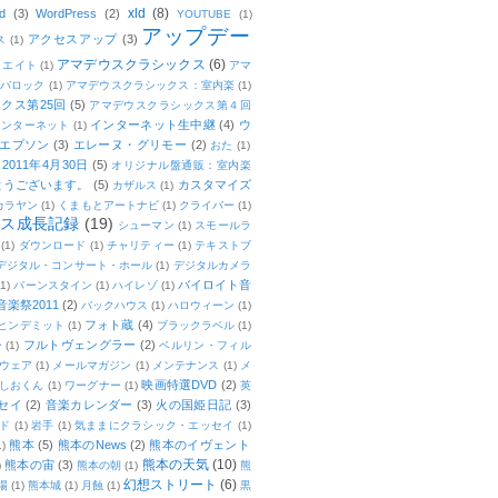
xld
(8)
d
(3)
WordPress
(2)
YOUTUBE
(1)
アップデー
アクセスアップ
(3)
ス
(1)
アマデウスクラシックス
(6)
リエイト
(1)
アマ
：バロック
(1)
アマデウスクラシックス：室内楽
(1)
クス第25回
(5)
アマデウスクラシックス第４回
インターネット生中継
(4)
ウ
インターネット
(1)
エプソン
(3)
エレーヌ・グリモー
(2)
おた
(1)
011年4月30日
(5)
オリジナル盤通販：室内楽
とうございます。
(5)
カスタマイズ
カザルス
(1)
カラヤン
(1)
くまもとアートナビ
(1)
クライバー
(1)
ムス成長記録
(19)
シューマン
(1)
スモールラ
(1)
ダウンロード
(1)
チャリティー
(1)
テキストブ
デジタル・コンサート・ホール
(1)
デジタルカメラ
バイロイト音
(1)
バーンスタイン
(1)
ハイレゾ
(1)
楽祭2011
(2)
バックハウス
(1)
ハロウィーン
(1)
フォト蔵
(4)
ヒンデミット
(1)
ブラックラベル
(1)
フルトヴェングラー
(2)
ー
(1)
ベルリン・フィル
ウェア
(1)
メールマガジン
(1)
メンテナンス
(1)
メ
映画特選DVD
(2)
しおくん
(1)
ワーグナー
(1)
英
セイ
(2)
音楽カレンダー
(3)
火の国姫日記
(3)
ド
(1)
岩手
(1)
気ままにクラシック・エッセイ
(1)
熊本
(5)
熊本のNews
(2)
熊本のイヴェント
1)
熊本の天気
(10)
熊本の宙
(3)
)
熊本の朝
(1)
熊
幻想ストリート
(6)
場
(1)
熊本城
(1)
月蝕
(1)
黒