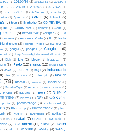
2012/3/26
(2)
2/3/16
(1)
2012/3/31
(1)
2012/3/4
/4/1
(2)
2012/4/19
(1)
2012/4/2
(1)
2012/4/27
(1)
1)
6EYEラベル
(1)
AdSense
(1)
ameblo
(1)
APPLE
(6)
Artwork
(2)
ation
(1)
Aperture
(1)
ES
(7)
blog
(4)
Brightkite
(2)
CD REVIEW
(5)
ceo
(4)
1)
CHRISTMAS
(1)
chrome
(1)
Cloud
(1)
gitaMaetel
(6)
eclipse
(2)
DOWNLOAD
(1)
ED4
)
Favourite Photo
(4)
Flickr
favourite
(1)
ffrr
(1)
friend photo
(2)
gamera
(2)
Friends Photos
(1)
Google＋
(9)
google
(4)
google+
(2)
ail
(1)
atari
(1)
http://www.digitalconcerthall.com/
(1)
6)
iLife
(2)
iMovie
(2)
iDisk
(1)
instagr.am
(1)
iPhoto
(12)
iTunes
(12)
hone
(3)
iTunes Store
kobatoradio
(2)
Java
(2)
kaiju
(2)
JUGEM
(1)
(8)
maclife
livedoor
(3)
Live
(1)
Lohengrin
(1)
X
(78)
maetel
(4)
medici.tv
(5)
marina
(1)
movie
(3)
movie review
(3)
(1)
MovableType
(1)
news
(7)
NHK-FM
c photos
(4)
naoppi7
(1)
OSXアッ
定期演奏会
(3)
OSX
(3)
ninovox
(1)
photoarrange
(3)
photo
(1)
Photobucket
(1)
OS
(2)
Photoshop
(1)
PHOTOSTORY
(1)
photo
cnik
(4)
posterous
(4)
potika
(3)
Plug In
(1)
safari
(7)
w
(1)
rkk
(1)
SHARE
(1)
TAS推薦
(1)
ToyCamera
(11)
Twitter
chine
(2)
tumblr
(2)
Webサ
am
(2)
vlc
(3)
Weblog
(4)
WAGNER
(1)