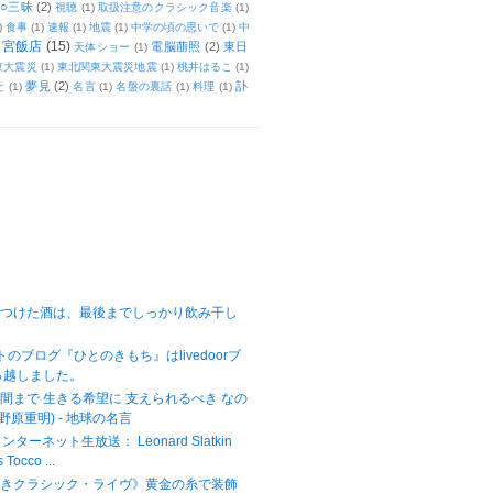
○三昧
(2)
視聴
(1)
取扱注意のクラシック音楽
(1)
)
食事
(1)
速報
(1)
地震
(1)
中学の頃の思いで
(1)
中
天宮飯店
(15)
電脳萠照
(2)
東日
天体ショー
(1)
東大震災
(1)
東北関東大震災地震
(1)
桃井はるこ
(1)
夢見
(2)
訃
と
(1)
名言
(1)
名盤の裏話
(1)
料理
(1)
をつけた酒は、最後までしっかり飲み干し
ットのブログ『ひとのきもち』はlivedoorブ
っ越しました。
間まで 生きる希望に 支えられるべき なの
野原重明) - 地球の名言
ターネット生放送： Leonard Slatkin
Tocco ...
べきクラシック・ライヴ》黄金の糸で装飾