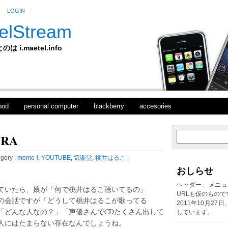
LOGIN
elStream
 i.maetel.info
pod
personal computer
blackberry
accesories
RA
次
ホ
の
ー
投
ム
gory :
momo-i
,
YOUTUBE
,
気楽堂
,
桃井はるこ
|
稿
おしらせ
前
の
ヘッダー、メニュ
ていたら、娘が「何で桃井はるこ聴いてるの」
投
URLも仮のもので
の会話ですが「どうして桃井はるこが歌ってる
稿
2011年10月27
「どんな人なの？」「声優さんでCDたくさん出して
しています。
人にはたまらない存在なんでしょうね。