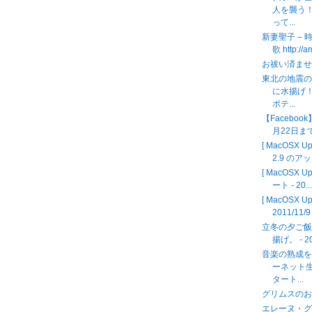
人を襲う
って...
新妻聖子 – 
歌 http://
お祓い済ま
東北の地震
に水揚げ
ポテ...
【Facebo
月22日ま
[ MacOSX
2.9 のアッ
[ MacOSX U
ート - 20..
[ MacOSX U
2011/11/9
立冬の夕ご
揚げ。 - 20
音楽の熟成
ーネット
タート...
グリムスのお客
エレーヌ・