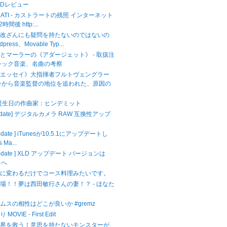
CDレビュー
ASTRATI - カストラートの残照 インターネット
間後 http:...
ら改ざんにも疑問を持たないのではないの
dpress、Movable Typ...
とマーラーの《アダージェット》 - 取扱注
シック音楽、名曲の考察
のエッセイ》大指揮者フルトヴェングラー
ンから音楽監督の地位を追われた、原因の
が誕生日の作曲家：ヒンデミット
Update] デジタルカメラ RAW 互換性アップ
Update ] iTunesが10.5.1にアップデートし
 Ma...
 Update ] XLD アップデート バージョンは
3 へ
キに変わるだけでコース料理みたいです。
場！！夢は西田敏行さんの妻！？ - ほなた
ムスの相性はどこが良いか #gremz
VIE - First Edit
世界を救う！意思を持たないモンスターが