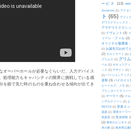
ービス
(13)
wor
Zenphoto
(1)
アクセ
ト
(65)
アフィ
デウスクラシックス
アマデウスクラシッ
イヴェント
(3)
(1)
ィーン・フィル
(2)
オリジナル盤通販：2
お誕生日おめで
(1)
(2)
カストラート
(1)
グリ
グリムス
(1)
ベル
(1)
セキュリティ
なオーバーホールが必要なぐらいだ、入力デバイス
ック
(1)
デザイン
(1)
(1)
バージョンアップ
。処理能力もキャパシティの限界に挑戦している感
楽祭
(3)
バイロイト音
分を鏡で見た時のものを重ね合わせる傾向が出てき
ビートルズ・メモ
(1)
プリンタードライバ
マーラー
(5)
(1)
マル
ンデルスゾーン
(1)
よ
音楽エッ
DECCA
(1)
楽器
(1)
環境キーワー
気楽堂
(1)
緊急情報
(
(2)
熊本のビジネス
(1
本の夜
(1)
熊本県立劇