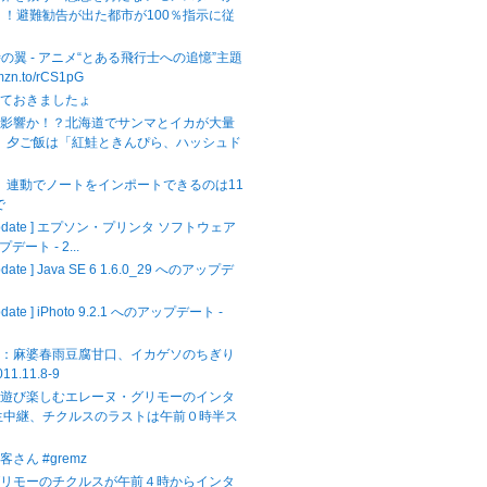
！！避難勧告が出た都市が100％指示に従
時の翼 - アニメ“とある飛行士への追憶”主題
amzn.to/rCS1pG
せておきましたょ
の影響か！？北海道でサンマとイカが大量
！ 夕ご飯は「紅鮭ときんぴら、ハッシュド
ok】連動でノートをインポートできるのは11
で
 Update ] エプソン・プリンタ ソフトウェア
プデート - 2...
pdate ] Java SE 6 1.6.0_29 へのアップデ
.
pdate ] iPhoto 9.2.1 へのアップデート -
飯：麻婆春雨豆腐甘口、イカゲソのちぎり
11.11.8-9
を遊び楽しむエレーヌ・グリモーのインタ
生中継、チクルスのラストは午前０時半ス
さん #gremz
グリモーのチクルスが午前４時からインタ