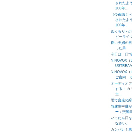
されたよ
100年...
《今夜聴く
されたよ
100年...
ぬくもり - 
ビーライヴと
良い夫婦の日
った男
今日は一日“
NINOVOX
USTREAM中
NINOVOX
ご案内 カ
オーディオフ
する！ 
生...
雨で庭先の緑
急遽生中継
ー：交響曲第９
いったん口
なさい。
ガンバレ！東