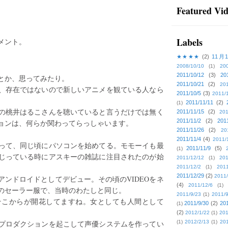
Featured Vi
Labels
メント。
★★★★
(2)
11月
2008/10/10
(1)
20
2011/10/12
(3)
20
とか、思ってみたり。
2011/10/21
(2)
201
、存在ではないので新しいアニメを観ている人なら
2011/10/5
(3)
2011/
。
2011/11/11
(2)
(1)
の桃井はるこさんを聴いていると言うだけでは無く
2011/11/15
(2)
201
2011/11/2
(2)
201
ションは、何らか関わってらっしゃいます。
2011/11/26
(2)
20
2011/11/4
(4)
2011/
って、同じ頃にパソコンを始めてる。モモーイも最
2011/11/9
(5)
(1)
じっている時にアスキーの雑誌に注目されたのが始
2011/12/12
(1)
201
2011/12/2
(1)
2011
2011/12/29
(2)
2011/
ンドロイドとしてデビュー。その頃のVIDEOをネ
(4)
2011/12/6
(1)
のセーラー服で、当時のわたしと同じ。
2011/9/23
(1)
2011/9
そこからが開花してますね。女としても人間として
2011/9/30
(2)
201
(1)
(2)
2012/1/22
(1)
201
プロダクションを起こして声優システムを作ってい
(1)
2012/2/13
(1)
201