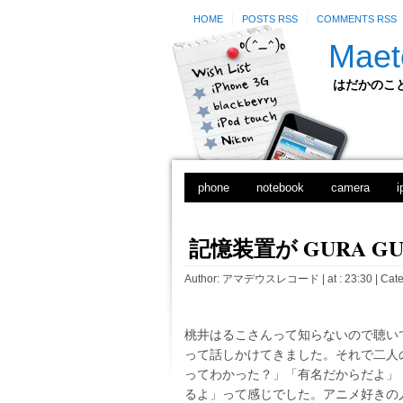
HOME
POSTS RSS
COMMENTS RSS
Maet
はだかのことのは
phone
notebook
camera
i
記憶装置が GURA GU
Author:
アマデウスレコード
| at : 23:30 |
Cate
桃井はるこさんって知らないので聴い
って話しかけてきました。それで二人
ってわかった？」「有名だからだよ」
るよ」って感じでした。アニメ好きの