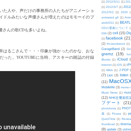
(1)
2012/3/11
(1)
201
2012
(1)
2012/3/7
(1)
いた人や、声だけの事務所の人たちがアニメーショ
2012/5/2
(1)
2020
(
イドルみたいな声優さんが増えたのはモモーイのプ
animated gif
(1)
Anim
BEATL
atok2011
(1)
CDの選曲について
(
優さんの歌CDも多いよね。
cx4
(15)
Di
css
(2)
facebook
(21
(1)
(2)
fm-woodstock
(1)
GarageBand
(2)
Gm
井はるこさんで・・・印象が強かったのかな、おな
gremz
(19)
hon
った。YOUTUBEに当時、アスキーの雑誌の付録
iCloud
(
iBooks
(1)
iP
internet
(1)
iOS
(1)
J-POP
(1)
iWeb
(1)
(7)
listen
Lion
(3)
MacOS
(11)
MobileMe
(3)
momo-i
musi
Music News
(1)
(12)
NHK交響楽団
プデート
(21)
PHOT
photofunia
(1)
pi
蔵
(1)
Picasa
(1)
QuickTime
(1)
Revie
timema
thumbnail
(1)
(9)
update
(3)
ustre