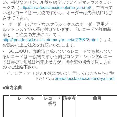
い。稀少なオリジナル盤を紹介しているアマデウスクラシ
ックス（
http://amadeusclassics.otemo-yan.net/
）で扱って
いるレコードは 一点物ですから、オーダーは先着順に応じ
させて下さい。
オーダーはアマデウスクラシックスのオーダー専用メー
ルアドレスでのみ受け付けています。「レコードの評価基
準と、ご注文の方法について（
http://amadeusclassics.otemo-yan.net/e275873.html
）」を
お読みの上ご注文をお願いいたします。
SOLDOUT、売約済と成っているレコードでも扱ってい
るレコードは 一点物ですから同じコンディションのレコー
ドは再びご用意は出来ませんが、御希望の場合は探します
のでご連絡下さい。
アナログ・オリジナル盤について、詳しくはこちらをご覧
下さい via
amadeusclassics.otemo-yan.net
■室内楽曲
レーベル
レコード
演奏者
曲目
番号