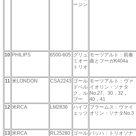
ージン
10
PHILIPS
6500-605
グリュ
モーツアルト：前奏
ミオー
曲とフーガK404a
トリオ
11
米LONDON
CSA2243
ゴール
モーツアルト：ヴァ
ドベル
イオリン・ソナタ
ク、ル
No.27、30，32，
プー
40，41
12
米RCA
LM2836
ハイフ
ブラームス：ヴァイ
ェッツ
オリン・ソナタNo.3
13
米RCA
RL25280
ゴール
バッハ：トリオソナ