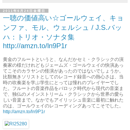
2011年6月24日金曜日
一聴の価値高い☆ゴールウェイ、キョ
ンファ、モル、ウェルシュ / J.S.バッ
ハ：トリオ・ソナタ集
http://amzn.to/ln9P1r
黄金のフルートというと、なんだかセミ・クラシックの演
奏家の様だけれどもジェームズ・ゴールウェイの快演あっ
てこそのカラヤンの怪演があったのではないでしょうか。
比類無きソリストとしてのレコード録音への熱心さは、当
時の吹奏楽を学ぶ学生にとっては憧れのプレイヤーでし
た。フルートの音楽作品をバロック時代から現代の音楽ま
で、独仏のメインストリーム・クラシックから世界の愛ら
しい音楽まで。なかでもアイリッシュ音楽に最初に触れた
のは、ゴールウェイのレコーディングあってこそでした。
http://amzn.to/ln9P1r