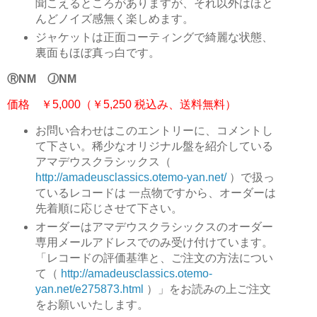
聞こえるところがありますが、それ以外はほと
んどノイズ感無く楽しめます。
ジャケットは正面コーティングで綺麗な状態、
裏面もほぼ真っ白です。
ⓇNM ⒿNM
価格 ￥5,000（￥5,250 税込み、送料無料）
お問い合わせはこのエントリーに、コメントし
て下さい。稀少なオリジナル盤を紹介している
アマデウスクラシックス（
http://amadeusclassics.otemo-yan.net/
）で扱っ
ているレコードは 一点物ですから、オーダーは
先着順に応じさせて下さい。
オーダーはアマデウスクラシックスのオーダー
専用メールアドレスでのみ受け付けています。
「レコードの評価基準と、ご注文の方法につい
て（
http://amadeusclassics.otemo-
yan.net/e275873.html
）」をお読みの上ご注文
をお願いいたします。