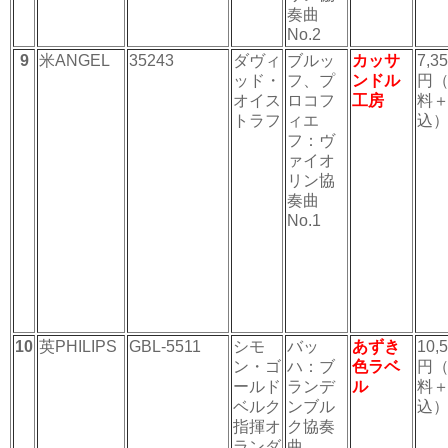
奏曲
No.2
9
米ANGEL
35243
ダヴィ
ブルッ
カッサ
7,3
ッド・
フ、プ
ンドル
円
オイス
ロコフ
工房
料
トラフ
ィエ
込
フ：ヴ
ァイオ
リン協
奏曲
No.1
10
英PHILIPS
GBL-5511
シモ
バッ
あずき
10,
ン・ゴ
ハ：ブ
色ラベ
円
ールド
ランデ
ル
料
ベルク
ンブル
込
指揮オ
ク協奏
ランダ
曲