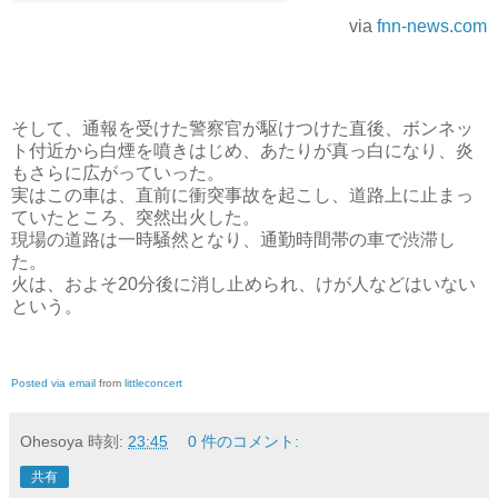
via
fnn-news.com
そして、通報を受けた警察官が駆けつけた直後、ボンネッ
ト付近から白煙を噴きはじめ、あたりが真っ白になり、炎
もさらに広がっていった。
実はこの車は、直前に衝突事故を起こし、道路上に止まっ
ていたところ、突然出火した。
現場の道路は一時騒然となり、通勤時間帯の車で渋滞し
た。
火は、およそ20分後に消し止められ、けが人などはいない
という。
Posted via email
from
littleconcert
Ohesoya
時刻:
23:45
0 件のコメント:
共有