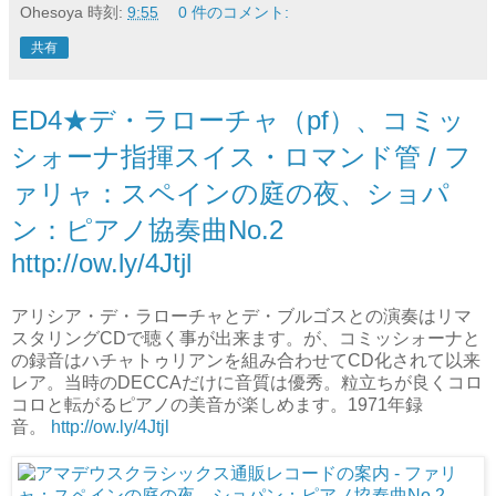
Ohesoya
時刻:
9:55
0 件のコメント:
共有
ED4★デ・ラローチャ（pf）、コミッ
シォーナ指揮スイス・ロマンド管 / フ
ァリャ：スペインの庭の夜、ショパ
ン：ピアノ協奏曲No.2
http://ow.ly/4Jtjl
アリシア・デ・ラローチャとデ・ブルゴスとの演奏はリマ
スタリングCDで聴く事が出来ます。が、コミッシォーナと
の録音はハチャトゥリアンを組み合わせてCD化されて以来
レア。当時のDECCAだけに音質は優秀。粒立ちが良くコロ
コロと転がるピアノの美音が楽しめます。1971年録
音。
http://ow.ly/4Jtjl