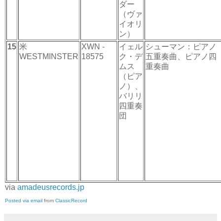
ダー
（ヴァ
イオリ
ン）
15
米
XWN -
イェル
シューマン：ピアノ
WESTMINSTER
18575
ク・デ
五重奏曲、ピアノ四
ムス
重奏曲
（ピア
ノ）、
バリリ
四重奏
団
via
amadeusrecords.jp
Posted via email
from
ClassicRecord