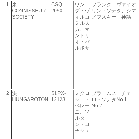
1
米
CSQ-
ワン
フランク：ヴァイオ
CONNISSEUR
2050
ダ・ヴ
リン・ソナタ、シマ
SOCIETY
ィルコ
ノフスキー：神話
ミルス
カ、マ
ントリ
オ・バ
ルボサ
2
洪
SLPX-
ミクロ
ブラームス：チェ
HUNGAROTON
12123
シュ・
ロ・ソナタNo.1、
ペレー
No.2
ニ、ゾ
ルタ
ン・コ
チシュ