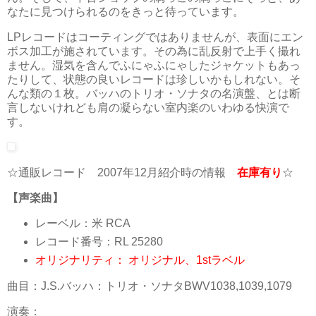
なたに見つけられるのをきっと待っています。
LPレコードはコーティングではありませんが、表面にエン
ボス加工が施されています。その為に乱反射で上手く撮れ
ません。湿気を含んでふにゃふにゃしたジャケットもあっ
たりして、状態の良いレコードは珍しいかもしれない。そ
んな類の１枚。バッハのトリオ・ソナタの名演盤、とは断
言しないけれども肩の凝らない室内楽のいわゆる快演で
す。
☆通販レコード 2007年12月紹介時の情報
在庫有り
☆
【声楽曲】
レーベル：米 RCA
レコード番号：RL 25280
オリジナリティ： オリジナル、1stラベル
曲目：J.S.バッハ：トリオ・ソナタBWV1038,1039,1079
演奏：