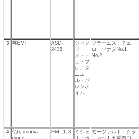
3
英EMI
ASD-
ジャク
ブラームス：チェ
2436
リー
ロ・ソナタNo.1、
ヌ・デ
No.2
ュ・プ
レ、ダ
ニエ
ル・バ
レンボ
イム
4
仏harmonia
HM-1118
ミシェ
モーツァルト：クラ
mundi
ル・ポ
リネット五重奏曲、