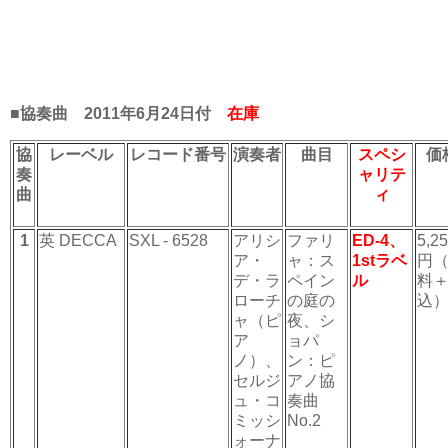
■協奏曲 2011年6月24日付
在庫
協
レーベル
レコード番号
演奏者
曲目
スペシ
価
奏
ャリテ
曲
ィ
1
英 DECCA
SXL - 6528
アリシ
ファリ
ED-4、
5,2
ア・
ャ：ス
1stラベ
円
デ・ラ
ペイン
ル
料
ローチ
の庭の
込
ャ（ピ
夜、シ
ア
ョパ
ノ）、
ン：ピ
セルジ
アノ協
ュ・コ
奏曲
ミッシ
No.2
ォーナ