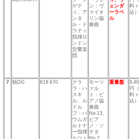
ゲテ
ン：ヴ
ェンダ
料
ィ、ア
ァイオ
ーラベ
込
ンタ
リン協
ル
ル・ド
奏曲
ラティ
指揮ロ
ンドン
交響楽
団
7
独DG
618 670
クラ
モーツ
重量盤
8,4
ラ・ハ
ァル
円
スキ
ト：ピ
料
ル、ル
アノ協
込
ドル
奏曲
フ・バ
No.13、
ウムガ
ピア
ルトナ
ノ・ソ
ー指揮
ナタ
ルツェ
No.2、