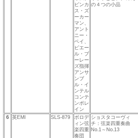
ピンカ
の４つの小品
ス・ズ
ーカー
マン、
アント
ニー・
ペイ、
ピエー
ル・ブ
ーレー
ズ指揮
アンサ
ンブ
ル・イ
ンテル
コンテ
ンポレ
イン
6
英EMI
SLS-879
ボロデ
ショスタコーヴィ
ィン弦
チ：弦楽四重奏曲
楽四重
No.1～No.13
奏団