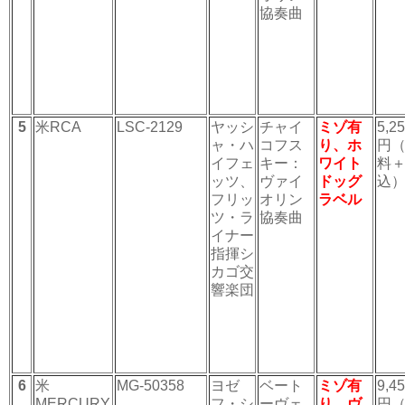
協奏曲
5
米RCA
LSC-2129
ヤッシ
チャイ
ミゾ有
5,2
ャ・ハ
コフス
り、ホ
円
イフェ
キー：
ワイト
料
ッツ、
ヴァイ
ドッグ
込
フリッ
オリン
ラベル
ツ・ラ
協奏曲
イナー
指揮シ
カゴ交
響楽団
6
米
MG-50358
ヨゼ
ベート
ミゾ有
9,4
MERCURY
フ・シ
ーヴェ
り、ヴ
円