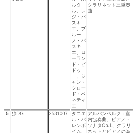
ルタ
クラリネット三重奏
ル、レ
曲
ジ・パ
スキ
エ、ブ
ルー
ノ・パ
スキ
エ、ロ
ーラン
ド・ピ
ドゥ
ー、ジ
ャン・
クロー
ド・ペ
ネティ
エ
5
独DG
2531007
ダニエ
アルバンベルク：室
ル・バ
内協奏曲、ピアノ・
レンボ
ソナタOp.1、クラリ
イム、
ネットとピアノの為