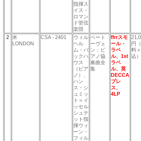
指揮ス
イス・
ロマン
ド管弦
楽団
2
米
CSA - 2401
ウィル
ベート
ffrrスモ
21,
LONDON
ヘル
ーヴェ
ール・
円
ム・バ
ン：ピ
ラベ
料
ックハ
アノ協
ル、1st
込
ウス
奏曲全
ラベ
（ピア
集
ル、英
ノ）、
DECCA
ハン
プレ
ス・シ
ス、
ュミッ
4LP
ト＝イ
ッセル
シュテ
ット指
揮ウィ
ーン・
フィル