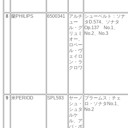
8
蘭PHILIPS
6500341
アルチ
シューベルト：ソナ
ュー
タD.574、ソナタ
ル・グ
Op.137 No.1、
リュミ
No.2、No.3
オー、
ロベー
ル・ヴ
ェイロ
ン・ラ
クロワ
9
米PERIOD
SPL593
ヤーノ
ブラームス：チェ
シュ・
ロ・ソナタNo.1、
シュタ
No.2
ルケ
ル、ア
バ・ボ