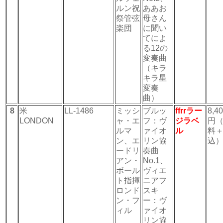
ルン祝
ああお
祭管弦
母さん
楽団
に聞い
てによ
る12の
変奏曲
（キラ
キラ星
変奏
曲）
8
米
LL-1486
ミッシ
ブルッ
ffrrラー
8,4
LONDON
ャ・エ
フ：ヴ
ジラベ
円
ルマ
ァイオ
ル
料
ン、エ
リン協
込
ードリ
奏曲
アン・
No.1、
ボール
ヴィエ
ト指揮
ニアフ
ロンド
スキ
ン・フ
ー：ヴ
ィル
ァイオ
リン協