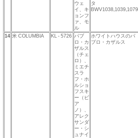
ウェ
タ
イ、キ
BWV1038,1039,1079
ョンフ
ァ、モ
ル
14
米 COLUMBIA
KL - 5726
パブ
ホワイトハウスのパ
ロ・カ
ブロ・カザルス
ザルス
（チェ
ロ）、
ミエチ
スラ
フ・ホ
ルショ
フスキ
ー（ピ
ア
ノ）、
アレク
サンダ
ー・シ
ュナイ