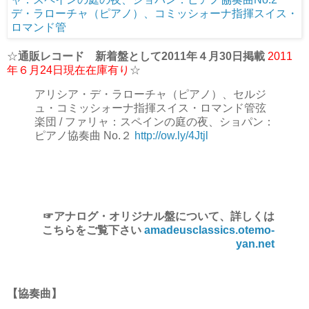
☆
通販レコード 新着盤として2011年４月30日掲載
2011
年６月24日現在在庫有り
☆
アリシア・デ・ラローチャ（ピアノ）、セルジ
ュ・コミッシォーナ指揮スイス・ロマンド管弦
楽団 / ファリャ：スペインの庭の夜、ショパン：
ピアノ協奏曲 No.２
http://ow.ly/4Jtjl
☞アナログ・オリジナル盤について、詳しくは
こちらをご覧下さい
amadeusclassics.otemo-
yan.net
【協奏曲】