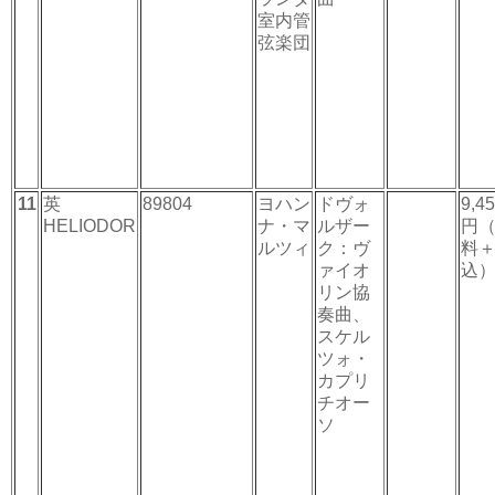
室内管
弦楽団
11
英
89804
ヨハン
ドヴォ
9,4
HELIODOR
ナ・マ
ルザー
円
ルツィ
ク：ヴ
料
ァイオ
込
リン協
奏曲、
スケル
ツォ・
カプリ
チオー
ソ