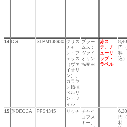
14
DG
SLPM138930
クリス
ブラー
赤ス
8,4
チャ
ムス：
テ、チ
円
ン・フ
ヴァイ
ューリ
料
ェラス
オリン
ップ・
込
（ヴァ
協奏曲
ラベル
イオリ
ン）、
カラヤ
ン指揮
ベルリ
ン・フ
ィル
15
英DECCA
PFS4345
リッチ
チャイ
6,3
コフス
円
キー、
料