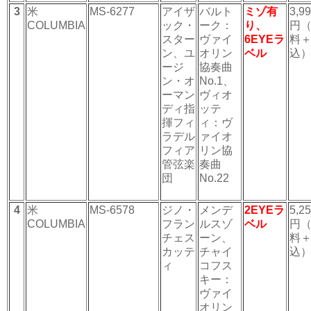
3
米
MS-6277
アイザ
バルト
ミゾ有
3,9
COLUMBIA
ック・
ーク：
り、
円
スター
ヴァイ
6EYEラ
料
ン、ユ
オリン
ベル
込
ージ
協奏曲
ン・オ
No.1、
ーマン
ヴィオ
ディ指
ッテ
揮フィ
ィ：ヴ
ラデル
ァイオ
フィア
リン協
管弦楽
奏曲
団
No.22
4
米
MS-6578
ジノ・
メンデ
2EYEラ
5,2
COLUMBIA
フラン
ルスゾ
ベル
円
チェス
ーン、
料
カッテ
チャイ
込
ィ
コフス
キー：
ヴァイ
オリン