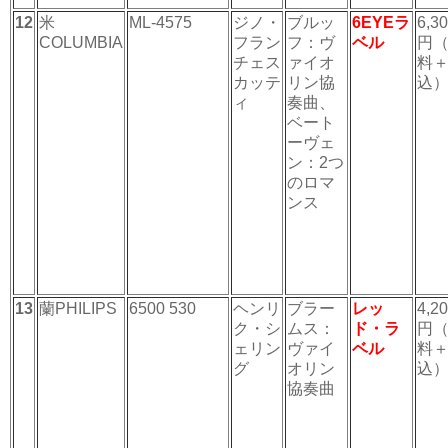
12
米
ML-4575
ジノ・
ブルッ
6EYEラ
6,3
COLUMBIA
フラン
フ：ヴ
ベル
円
チェス
ァイオ
料
カッテ
リン協
込
ィ
奏曲、
ベート
ーヴェ
ン：2つ
のロマ
ンス
13
蘭PHILIPS
6500 530
ヘンリ
ブラー
レッ
4,2
ク・シ
ムス：
ド・ラ
円
ェリン
ヴァイ
ベル
料
グ
オリン
込
協奏曲