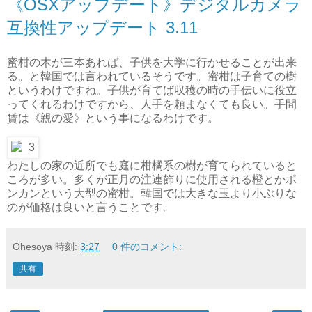
《OSXアップデート》デジタルカメラ
互換性アップデート 3.11
蜜柑の木が三本あれば、子供を大学に行かせることが出来
る。と韓国では言われているそうです。蜜柑は子育ての樹
というわけですね。子供が育てば収穫の時の手伝いに役立
ってくれるわけですから、人手を頼まなくても良い。手間
賃は《親の愛》という事になるわけです。
わたしの家の近所でも庭に柑橘系の樹が育てられていると
ころが多い。多くが正月の注連飾りに使用される橙とかポ
ンカンという大型の蜜柑。韓国では大きな玉より小ぶりな
のが価格は良いと言うことです。
Ohesoya
時刻:
3:27
0 件のコメント:
共有