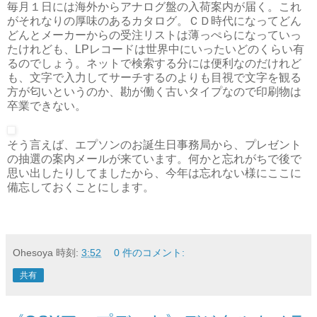
毎月１日には海外からアナログ盤の入荷案内が届く。これ
がそれなりの厚味のあるカタログ。ＣＤ時代になってどん
どんとメーカーからの受注リストは薄っぺらになっていっ
たけれども、LPレコードは世界中にいったいどのくらい有
るのでしょう。ネットで検索する分には便利なのだけれど
も、文字で入力してサーチするのよりも目視で文字を観る
方が匂いというのか、勘が働く古いタイプなので印刷物は
卒業できない。
そう言えば、エプソンのお誕生日事務局から、プレゼント
の抽選の案内メールが来ています。何かと忘れがちで後で
思い出したりしてましたから、今年は忘れない様にここに
備忘しておくことにします。
Ohesoya
時刻:
3:52
0 件のコメント:
共有