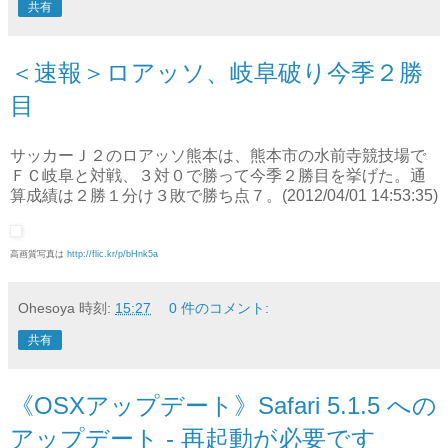
共有
＜速報＞ロアッソ、岐阜破り今季２勝
目
サッカーＪ２のロアッソ熊本は、熊本市の水前寺競技場で
ＦＣ岐阜と対戦、３対０で勝って今季２勝目を挙げた。通
算成績は２勝１分け３敗で勝ち点７。
(2012/04/01 14:53:35)
高画質写真は
http://flic.kr/p/bHnk5a
Ohesoya
時刻:
15:27
0 件のコメント:
共有
《OSXアップデート》Safari 5.1.5 への
アップデート - 再起動が必要です