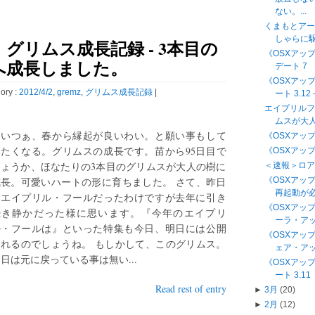
ない。...
くまもとアー
しゃらに駆
グリムス成長記録 - 3本目の
《OSXアップデー
へ成長しました。
デート 7
《OSXアッ
ory :
2012/4/2
,
gremz
,
グリムス成長記録
|
ート 3.12 -
エイプリルフ
ムスが大
こいつぁ、春から縁起が良いわい。と願い事もして
《OSXアップデ
みたくなる。グリムスの成長です。苗から95日目で
《OSXアップデ
しょうか、ほなたりの3本目のグリムスが大人の樹に
＜速報＞ロ
成長。可愛いハートの形に育ちました。 さて、昨日
《OSXアップデ
再起動が
はエイプリル・フールだったわけですが去年に引き
《OSXアッ
続き静かだった様に思います。『今年のエイプリ
ーラ・アッ
ル・フールは』といった特集も今日、明日には公開
《OSXアッ
されるのでしょうね。 もしかして、このグリムス。
ェア・アッ
日は元に戻っている事は無い...
《OSXアッ
ート 3.11
Read rest of entry
►
3月
(20)
►
2月
(12)