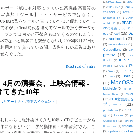
(1)
2012/3/11
(1)
201
ビルボード紙にも対応できていた高機能高画質の
2012
(1)
2012/3/7
(1)
2012/5/2
(1)
2020
(
【写真加工ツール】・・・サービスではなく、
animated gif
(1)
Anim
ICNIKは己をツールと言っていたほど優れていたモ
BEATL
atok2011
(1)
ですが、Cloud時代を迎えてツールで扱うデータが
CDの選曲について
(
オープンでは何かと不都合も出てくるのでしょう。
cx4
(15)
Di
css
(2)
facebook
(21
(1)
NSでないと集客にも繋がらないし2008年9月27日か
(2)
fm-woodstock
(1)
ら利用させて貰っている間、広告らしい広告はあり
GarageBand
(2)
Gm
せんでした。 ...
gremz
(19)
hon
iCloud
(
iBooks
(1)
Read rest of entry
iP
internet
(1)
iOS
(1)
J-POP
(1)
iWeb
(1)
(7)
listen
Lion
(3)
4月の演奏会、上映会情報 -
MacOS
(11)
てきた10年
MobileMe
(3)
momo-i
musi
Music News
(1)
(12)
NHK交響楽団
もとアートナビ
,
熊本のイヴェント
|
プデート
(21)
PHOT
photofunia
(1)
pi
蔵
(1)
Picasa
(1)
むしゃらに駆け抜けてきた10年 - CDデビューから
QuickTime
(1)
Revie
0年になるという“世界的指揮者・西本智実”さん。こ
timema
thumbnail
(1)
(9)
update
(3)
ustre
の頃その肩書きが素直に受け入れられる様になりま