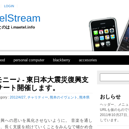
LOGIN
elStream
 i.maetel.info
pod
personal computer
blackberry
accesories
ニー♪ - 東日本大震災復興支
新
ホ
し
ー
サート開催します。
い
ム
投
おしらせ
gory :
2012/4/27
,
チャリティー
,
熊本のイヴェント
,
熊本県
稿
前
ヘッダー、メニュ
の
URLも仮のもので
投
2011年10月27
稿
復興への思いを風化させないように。 音楽を通し
しています。
て、長く支援を続けていくことをみんなで確かめ合