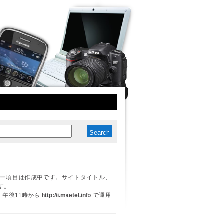
ー項目は作成中です。サイトタイトル、
す。
日、午後11時から
http://i.maetel.info
で運用