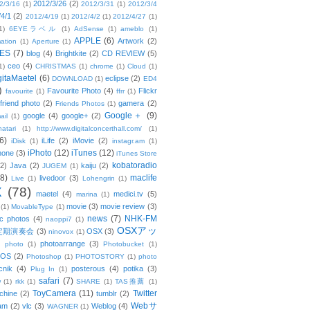
2012/3/26
(2)
2/3/16
(1)
2012/3/31
(1)
2012/3/4
/4/1
(2)
2012/4/19
(1)
2012/4/2
(1)
2012/4/27
(1)
1)
6EYEラベル
(1)
AdSense
(1)
ameblo
(1)
APPLE
(6)
Artwork
(2)
ation
(1)
Aperture
(1)
ES
(7)
blog
(4)
Brightkite
(2)
CD REVIEW
(5)
ceo
(4)
1)
CHRISTMAS
(1)
chrome
(1)
Cloud
(1)
gitaMaetel
(6)
eclipse
(2)
DOWNLOAD
(1)
ED4
)
Favourite Photo
(4)
Flickr
favourite
(1)
ffrr
(1)
friend photo
(2)
gamera
(2)
Friends Photos
(1)
Google＋
(9)
google
(4)
google+
(2)
ail
(1)
atari
(1)
http://www.digitalconcerthall.com/
(1)
6)
iLife
(2)
iMovie
(2)
iDisk
(1)
instagr.am
(1)
iPhoto
(12)
iTunes
(12)
hone
(3)
iTunes Store
kobatoradio
(2)
Java
(2)
kaiju
(2)
JUGEM
(1)
(8)
maclife
livedoor
(3)
Live
(1)
Lohengrin
(1)
X
(78)
maetel
(4)
medici.tv
(5)
marina
(1)
movie
(3)
movie review
(3)
(1)
MovableType
(1)
news
(7)
NHK-FM
c photos
(4)
naoppi7
(1)
OSXアッ
定期演奏会
(3)
OSX
(3)
ninovox
(1)
photoarrange
(3)
photo
(1)
Photobucket
(1)
OS
(2)
Photoshop
(1)
PHOTOSTORY
(1)
photo
cnik
(4)
posterous
(4)
potika
(3)
Plug In
(1)
safari
(7)
w
(1)
rkk
(1)
SHARE
(1)
TAS推薦
(1)
ToyCamera
(11)
Twitter
chine
(2)
tumblr
(2)
Webサ
am
(2)
vlc
(3)
Weblog
(4)
WAGNER
(1)