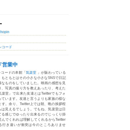
ー
Chopin
レコード
ド営業中
レコードの本館「
気楽堂
」が賑わっている
。もともとはその小さな小さなSNSで日記
様なものをしていました。映画の感想を見
り、写真の撮り方を教えあったり、考えた
楽堂」で出来た友達とはTwitterでもフォ
っています。友達と言うよりも家族の様な
す。余り、Twitter上では朝、晩の挨拶程
らは見えるでしょう。でもね、気楽堂は日
てる感じでゆったり出来るのでじっくり掛
んでくれれば理解してくれるからTwitter
る行き違いが衝突は今のところありませ