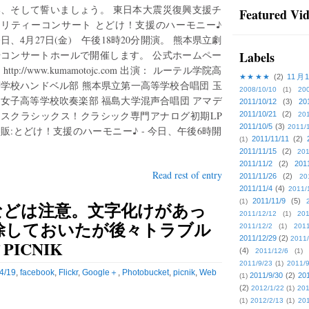
い、そして誓いましょう。 東日本大震災復興支援チ
Featured Vi
ャリティーコンサート とどけ！支援のハーモニー♪
日、4月27日(金) 午後18時20分開演。 熊本県立劇
場コンサートホールで開催します。 公式ホームペー
Labels
 http://www.kumamotojc.com 出演： ルーテル学院高
★★★★
(2)
11月
学校ハンドベル部 熊本県立第一高等学校合唱団 玉
2008/10/10
(1)
20
女子高等学校吹奏楽部 福島大学混声合唱団 アマデ
2011/10/12
(3)
20
ウスクラシックス！クラシック専門アナログ初期LP
2011/10/21
(2)
201
2011/10/5
(3)
2011/
販:とどけ！支援のハーモニー♪ - 今日、午後6時開
2011/11/11
(2)
(1)
2011/11/15
(2)
201
2011/11/2
(2)
201
Read rest of entry
2011/11/26
(2)
20
2011/11/4
(4)
2011/
2011/11/9
(5)
(1)
などは注意。文字化けがあっ
2011/12/12
(1)
201
除しておいたが後々トラブル
2011/12/2
(1)
2011
2011/12/29
(2)
2011/
 PICNIK
(4)
2011/12/6
(1)
2011/9/23
(1)
2011/9
4/19
,
facebook
,
Flickr
,
Google＋
,
Photobucket
,
picnik
,
Web
2011/9/30
(2)
201
(1)
(2)
2012/1/22
(1)
201
(1)
2012/2/13
(1)
201