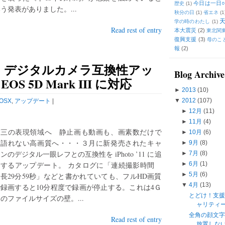
今日は一日○
歴史
(1)
う発表がありました。...
秋分の日
(1)
省エネ
(1
学の時のわたし
(1)
Read rest of entry
本大震災
(2)
東北関
復興支援
(3)
母のこ
報
(2)
》デジタルカメラ互換性アッ
Blog Archive
 EOS 5D Mark III に対応
►
2013
(10)
▼
2012
(107)
OSX
,
アップデート
|
►
12月
(11)
►
11月
(4)
第三の表現領域へ 静止画も動画も、画素数だけで
►
10月
(6)
は語れない高画質へ・・・３月に新発売されたキャ
►
9月
(8)
ンのデジタル一眼レフとの互換性を iPhoto ’11 に追
►
7月
(8)
加するアップデート。 カタログに「連続撮影時間
►
6月
(1)
►
5月
(6)
長29分59秒」などと書かれていても、フルHD画質
▼
4月
(13)
録画すると10分程度で録画が停止する。これは4Ｇ
とどけ！支援
のファイルサイズの壁。...
ャリティ
全角の顔文
Read rest of entry
放置しな