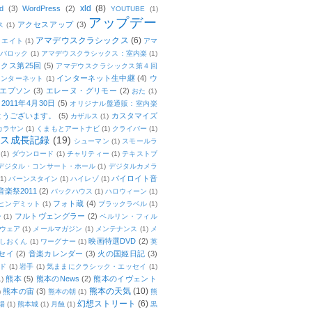
xld
(8)
d
(3)
WordPress
(2)
YOUTUBE
(1)
アップデー
アクセスアップ
(3)
ス
(1)
アマデウスクラシックス
(6)
リエイト
(1)
アマ
：バロック
(1)
アマデウスクラシックス：室内楽
(1)
クス第25回
(5)
アマデウスクラシックス第４回
インターネット生中継
(4)
ウ
インターネット
(1)
エプソン
(3)
エレーヌ・グリモー
(2)
おた
(1)
011年4月30日
(5)
オリジナル盤通販：室内楽
とうございます。
(5)
カスタマイズ
カザルス
(1)
カラヤン
(1)
くまもとアートナビ
(1)
クライバー
(1)
ムス成長記録
(19)
シューマン
(1)
スモールラ
(1)
ダウンロード
(1)
チャリティー
(1)
テキストブ
デジタル・コンサート・ホール
(1)
デジタルカメラ
バイロイト音
(1)
バーンスタイン
(1)
ハイレゾ
(1)
楽祭2011
(2)
バックハウス
(1)
ハロウィーン
(1)
フォト蔵
(4)
ヒンデミット
(1)
ブラックラベル
(1)
フルトヴェングラー
(2)
ー
(1)
ベルリン・フィル
ウェア
(1)
メールマガジン
(1)
メンテナンス
(1)
メ
映画特選DVD
(2)
しおくん
(1)
ワーグナー
(1)
英
セイ
(2)
音楽カレンダー
(3)
火の国姫日記
(3)
ド
(1)
岩手
(1)
気ままにクラシック・エッセイ
(1)
熊本
(5)
熊本のNews
(2)
熊本のイヴェント
1)
熊本の天気
(10)
熊本の宙
(3)
)
熊本の朝
(1)
熊
幻想ストリート
(6)
場
(1)
熊本城
(1)
月蝕
(1)
黒