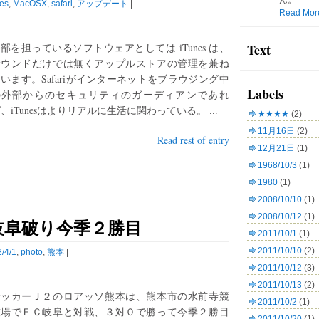
ん。
es
,
MacOSX
,
safari
,
アップデート
|
Read Mor
部を担っているソフトウェアとしては iTunes は、
Text
サウンドだけでは無くアップルストアの管理を兼ね
います。Safariがインターネットをブラウジング中
Labels
の外部からのセキュリティのガーディアンであれ
、iTunesはよりリアルに生活に関わっている。 ...
★★★★
(2)
11月16日
(2)
Read rest of entry
12月21日
(1)
1968/10/3
(1)
1980
(1)
2008/10/10
(1)
2008/10/12
(1)
岐阜破り今季２勝目
2011/10/1
(1)
2011/10/10
(2)
/4/1
,
photo
,
熊本
|
2011/10/12
(3)
2011/10/13
(2)
サッカーＪ２のロアッソ熊本は、熊本市の水前寺競
2011/10/2
(1)
技場でＦＣ岐阜と対戦、３対０で勝って今季２勝目