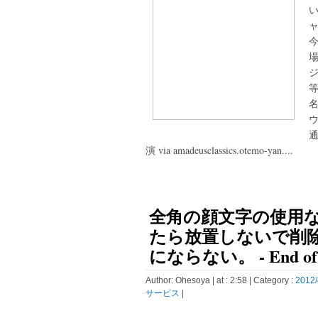
今
ジ
等
名
通
演 via amadeusclassics.otemo-yan....
全角の顔文字の使用
たら放置しないで削
にならない。 - End of
Author:
Ohesoya
| at : 2:58 |
Category :
2012/
サービス
|