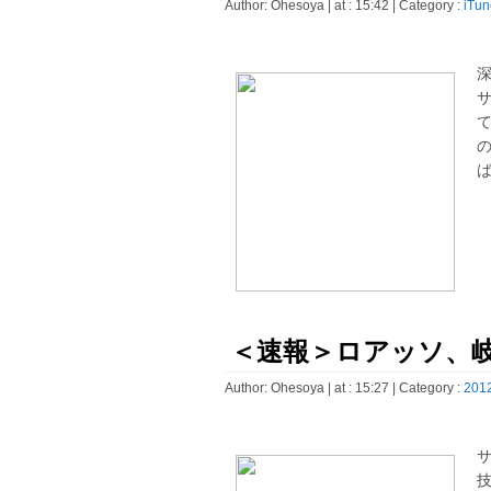
Author:
Ohesoya
| at : 15:42 |
Category :
iTun
深
て
ば
＜速報＞ロアッソ、
Author:
Ohesoya
| at : 15:27 |
Category :
2012