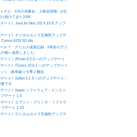
トナビ 4月の演奏会、上映会情報 - がむ
け抜けてきた10年
ト》Java for Mac OS X 10.6 アップ
プデート》デジタルカメラ互換性アップデ
 Canon EOS 5D Ma...
ール？ グリムス成長記録 - 3本目のグリ
人の樹へ成長しました。
ート》iPhoto 9.2.3 へのアップデート
ート》iTunes 10.6.1 へのアップデート
アッソ、岐阜破り今季２勝目
ート》Safari 5.1.5 へのアップデート -
必要です
プデート》Apple ソフトウェア・インスト
プデート 1.0
プデート》エプソン・プリンタ・ソフトウ
プデート 2.10
プデート》デジタルカメラ互換性アップデ