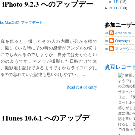
hoto 9.2.3 へのアップデー
►
1月
(18)
►
2011
(130)
to
,
MacOSX
,
アップデート
|
参加ユーザ
Arsene m. 
写真を観ると、撮したその人の内面が分かる様で
Ohesoya
す。撮している時にその時の感情がアングルの切り
アマデウス
方にでも表れるのでしょうか、自分では分からない
もののようです。カメラが撮影した日時だけで無
煮豆レコー
く、撮影地も記録できるようですからライフログに
るので忘れていた記憶も思い出しやすい。 ...
煮豆
ようです
Read rest of entry
の交換の
せあった
りと、「気
ローしあ
感じがしま
度に他か
unes 10.6.1 へのアップデ
記を書い
けるし、読
で時折あ