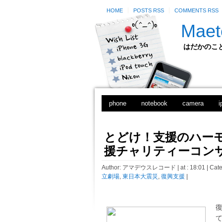
HOME
POSTS RSS
COMMENTS RSS
Maet
はだかのことのは
phone
notebook
camera
i
とどけ！支援のハーモ
援チャリティーコン
Author:
アマデウスレコード
| at : 18:01 |
Cate
立劇場
,
東日本大震災
,
復興支援
|