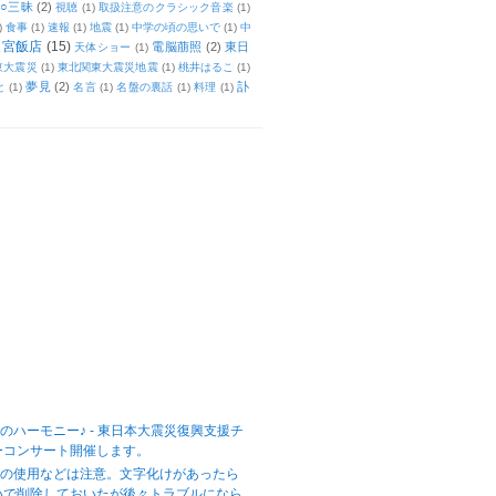
○三昧
(2)
視聴
(1)
取扱注意のクラシック音楽
(1)
)
食事
(1)
速報
(1)
地震
(1)
中学の頃の思いで
(1)
中
天宮飯店
(15)
電脳萠照
(2)
東日
天体ショー
(1)
東大震災
(1)
東北関東大震災地震
(1)
桃井はるこ
(1)
夢見
(2)
訃
と
(1)
名言
(1)
名盤の裏話
(1)
料理
(1)
のハーモニー♪ - 東日本大震災復興支援チ
ーコンサート開催します。
字の使用などは注意。文字化けがあったら
いで削除しておいたが後々トラブルになら