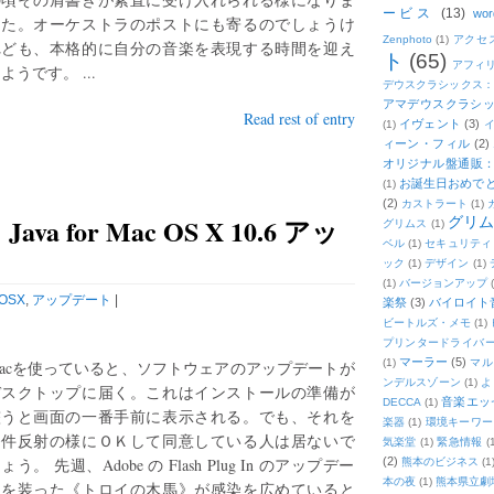
ービス
(13)
wor
した。オーケストラのポストにも寄るのでしょうけ
Zenphoto
(1)
アクセ
れども、本格的に自分の音楽を表現する時間を迎え
ト
(65)
アフィ
ようです。 ...
デウスクラシックス
アマデウスクラシッ
Read rest of entry
イヴェント
(3)
(1)
ィーン・フィル
(2)
オリジナル盤通販：2
お誕生日おめで
(1)
(2)
カストラート
(1)
 for Mac OS X 10.6 アッ
グリ
グリムス
(1)
ベル
(1)
セキュリティ
ック
(1)
デザイン
(1)
(1)
バージョンアップ
OSX
,
アップデート
|
楽祭
(3)
バイロイト音
ビートルズ・メモ
(1)
プリンタードライバ
マーラー
(5)
(1)
マル
acを使っていると、ソフトウェアのアップデートが
ンデルスゾーン
(1)
よ
デスクトップに届く。これはインストールの準備が
音楽エッ
DECCA
(1)
整うと画面の一番手前に表示される。でも、それを
楽器
(1)
環境キーワー
条件反射の様にＯＫして同意している人は居ないで
気楽堂
(1)
緊急情報
(
ょう。 先週、Adobe の Flash Plug In のアップデー
(2)
熊本のビジネス
(1
本の夜
(1)
熊本県立劇
トを装った《トロイの木馬》が感染を広めていると