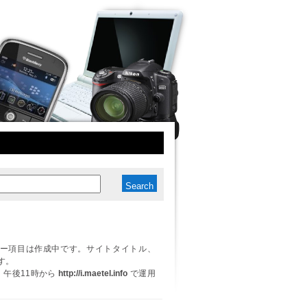
ー項目は作成中です。サイトタイトル、
す。
日、午後11時から
http://i.maetel.info
で運用