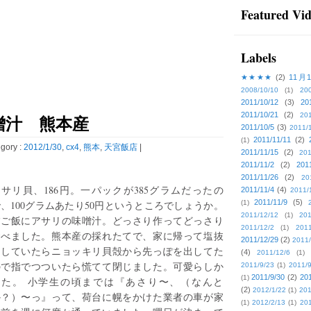
Featured Vi
Labels
★★★★
(2)
11月
2008/10/10
(1)
20
2011/10/12
(3)
20
2011/10/21
(2)
噌汁 熊本産
201
2011/10/5
(3)
2011/
2011/11/11
(2)
(1)
gory :
2012/1/30
,
cx4
,
熊本
,
天宮飯店
|
2011/11/15
(2)
201
2011/11/2
(2)
201
2011/11/26
(2)
20
サリ貝、186円。一パックが385グラムだったの
2011/11/4
(4)
2011/
2011/11/9
(5)
、100グラムあたり50円というところでしょうか。
(1)
2011/12/12
(1)
201
夕ご飯にアサリの味噌汁。どっさり作ってどっさり
2011/12/2
(1)
2011
食べました。熊本産の採れたてで、家に帰って塩抜
2011/12/29
(2)
2011/
きしていたらニョッキリ貝殻から先っぽを出してた
(4)
2011/12/6
(1)
ので指でつついたら慌てて閉じました。可愛らしか
2011/9/23
(1)
2011/9
2011/9/30
(2)
201
(1)
った。 小学生の頃までは『あさり〜、（なんと
(2)
2012/1/22
(1)
201
か？）〜っ』って、荷台に幌をかけた業者の車が家
(1)
2012/2/13
(1)
201