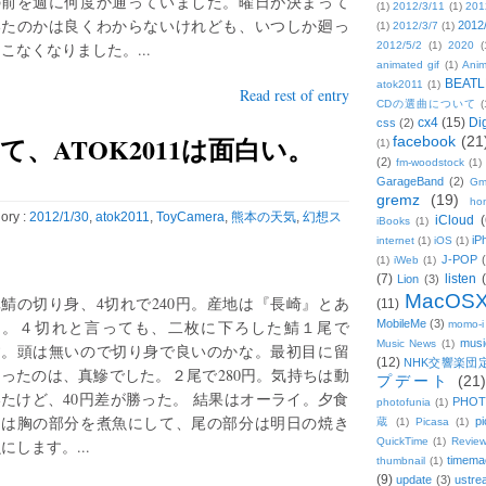
の前を週に何度か通っていました。曜日が決まって
(1)
2012/3/11
(1)
201
いたのかは良くわからないけれども、いつしか廻っ
2012
(1)
2012/3/7
(1)
こなくなりました。...
2012/5/2
(1)
2020
(
animated gif
(1)
Anim
BEATL
atok2011
(1)
Read rest of entry
CDの選曲について
(
cx4
(15)
Di
css
(2)
て、ATOK2011は面白い。
facebook
(21
(1)
(2)
fm-woodstock
(1)
GarageBand
(2)
Gm
gremz
(19)
hon
ory :
2012/1/30
,
atok2011
,
ToyCamera
,
熊本の天気
,
幻想ス
iCloud
(
iBooks
(1)
iP
internet
(1)
iOS
(1)
J-POP
(1)
iWeb
(1)
(7)
listen
Lion
(3)
MacOS
鯖の切り身、4切れで240円。産地は『長崎』とあ
(11)
る。４切れと言っても、二枚に下ろした鯖１尾で
MobileMe
(3)
momo-i
musi
Music News
(1)
す。頭は無いので切り身で良いのかな。最初目に留
(12)
NHK交響楽団
ったのは、真鰺でした。２尾で280円。気持ちは動
プデート
(21)
たけど、40円差が勝った。 結果はオーライ。夕食
PHOT
photofunia
(1)
には胸の部分を煮魚にして、尾の部分は明日の焼き
pi
蔵
(1)
Picasa
(1)
QuickTime
(1)
Revie
にします。...
timema
thumbnail
(1)
(9)
update
(3)
ustre