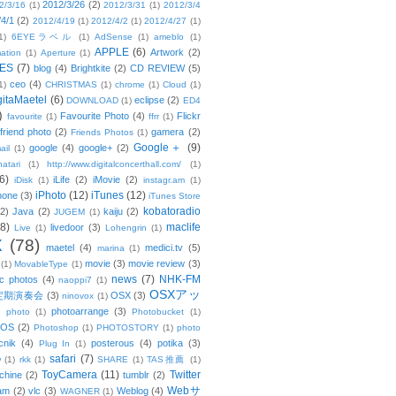
2012/3/26
(2)
2/3/16
(1)
2012/3/31
(1)
2012/3/4
/4/1
(2)
2012/4/19
(1)
2012/4/2
(1)
2012/4/27
(1)
1)
6EYEラベル
(1)
AdSense
(1)
ameblo
(1)
APPLE
(6)
Artwork
(2)
ation
(1)
Aperture
(1)
ES
(7)
blog
(4)
Brightkite
(2)
CD REVIEW
(5)
ceo
(4)
1)
CHRISTMAS
(1)
chrome
(1)
Cloud
(1)
gitaMaetel
(6)
eclipse
(2)
DOWNLOAD
(1)
ED4
)
Favourite Photo
(4)
Flickr
favourite
(1)
ffrr
(1)
friend photo
(2)
gamera
(2)
Friends Photos
(1)
Google＋
(9)
google
(4)
google+
(2)
ail
(1)
atari
(1)
http://www.digitalconcerthall.com/
(1)
6)
iLife
(2)
iMovie
(2)
iDisk
(1)
instagr.am
(1)
iPhoto
(12)
iTunes
(12)
hone
(3)
iTunes Store
kobatoradio
(2)
Java
(2)
kaiju
(2)
JUGEM
(1)
(8)
maclife
livedoor
(3)
Live
(1)
Lohengrin
(1)
X
(78)
maetel
(4)
medici.tv
(5)
marina
(1)
movie
(3)
movie review
(3)
(1)
MovableType
(1)
news
(7)
NHK-FM
c photos
(4)
naoppi7
(1)
OSXアッ
定期演奏会
(3)
OSX
(3)
ninovox
(1)
photoarrange
(3)
photo
(1)
Photobucket
(1)
OS
(2)
Photoshop
(1)
PHOTOSTORY
(1)
photo
cnik
(4)
posterous
(4)
potika
(3)
Plug In
(1)
safari
(7)
w
(1)
rkk
(1)
SHARE
(1)
TAS推薦
(1)
ToyCamera
(11)
Twitter
chine
(2)
tumblr
(2)
Webサ
am
(2)
vlc
(3)
Weblog
(4)
WAGNER
(1)