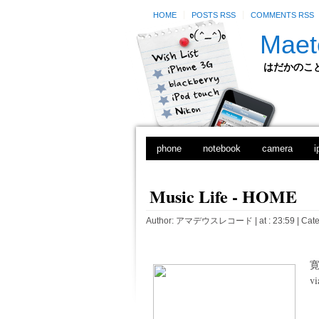
HOME
POSTS RSS
COMMENTS RSS
Maet
はだかのことのは
phone
notebook
camera
i
Music Life - HOME
Author:
アマデウスレコード
| at : 23:59 |
Cate
vi