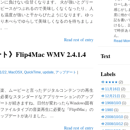
ーンに負けない位甘くなります。 火が強いとグリー
ローしあ
ンピースがつぶれるので美味しくなくなったり、人
感じがしま
参も温度が強いと干からびたようになります。ゆっ
度に他か
記を書い
くり木べらでゆらして美味しくなるのを待ちましょ
けるし、読
。...
で時折あ
ん。
Read rest of entry
Read Mor
lip4Mac WMV 2.4.1.4
Text
1/22
,
MacOSX
,
QuickTime
,
update
,
アップデート
|
Labels
★★★★
(2)
11月16日
(2)
音楽、ムービーと言ったデジタルコンテンツの再生
に必要なスタンダードなアプリケーションのアップ
12月21日
(1)
ートが続きますね。日付が変わったらWindows固有
1968/10/3
(1)
ファイルタイプの音楽再生に必要な『Flip4Mac』の
1980
(1)
ップデートがありました。 ...
2008/10/10
(1)
2008/10/12
(1)
Read rest of entry