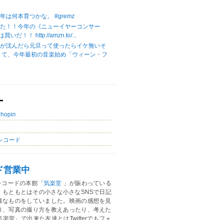
は何本育つかな。 #gremz
じた！！今年の《ニューイヤーコンサー
いだ！！ http://amzn.to/...
陽が沈んだら元旦って使ったらイケ無いそ
さて、今年最初の音楽始め「ウィーン・フ
ー
Chopin
レコード
ド営業中
レコードの本館「
気楽堂
」が賑わっている
。もともとはその小さな小さなSNSで日記
様なものをしていました。映画の感想を見
り、写真の撮り方を教えあったり、考えた
楽堂」で出来た友達とはTwitterでもフォ