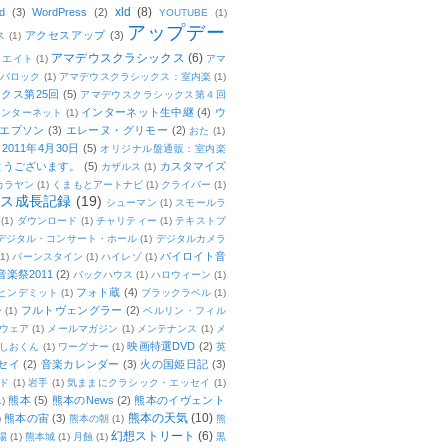
xld
(8)
d
(3)
WordPress
(2)
YOUTUBE
(1)
アップデー
アクセスアップ
(3)
ス
(1)
アマデウスクラシックス
(6)
リエイト
(1)
アマ
：バロック
(1)
アマデウスクラシックス：室内楽
(1)
クス第25回
(5)
アマデウスクラシックス第４回
インターネット生中継
(4)
ウ
インターネット
(1)
エプソン
(3)
エレーヌ・グリモー
(2)
おた
(1)
011年4月30日
(5)
オリジナル盤通販：室内楽
とうございます。
(5)
カスタマイズ
カザルス
(1)
カラヤン
(1)
くまもとアートナビ
(1)
クライバー
(1)
ムス成長記録
(19)
シューマン
(1)
スモールラ
(1)
ダウンロード
(1)
チャリティー
(1)
テキストブ
デジタル・コンサート・ホール
(1)
デジタルカメラ
バイロイト音
(1)
バーンスタイン
(1)
ハイレゾ
(1)
楽祭2011
(2)
バックハウス
(1)
ハロウィーン
(1)
フォト蔵
(4)
ヒンデミット
(1)
ブラックラベル
(1)
フルトヴェングラー
(2)
ー
(1)
ベルリン・フィル
ウェア
(1)
メールマガジン
(1)
メンテナンス
(1)
メ
映画特選DVD
(2)
しおくん
(1)
ワーグナー
(1)
英
セイ
(2)
音楽カレンダー
(3)
火の国姫日記
(3)
ド
(1)
岩手
(1)
気ままにクラシック・エッセイ
(1)
熊本
(5)
熊本のNews
(2)
熊本のイヴェント
1)
熊本の天気
(10)
熊本の宙
(3)
)
熊本の朝
(1)
熊
幻想ストリート
(6)
場
(1)
熊本城
(1)
月蝕
(1)
黒