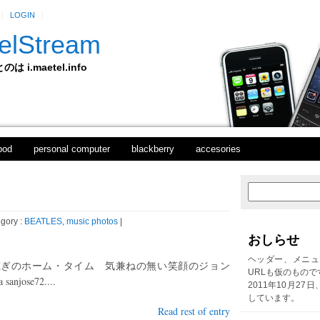
LOGIN
elStream
 i.maetel.info
pod
personal computer
blackberry
accesories
新
ホ
し
ー
い
ム
gory :
BEATLES
,
music photos
|
投
おしらせ
稿
前
ヘッダー、メニュ
寛ぎのホーム・タイム 気兼ねの無い笑顔のジョン
の
URLも仮のもので
a sanjose72....
投
2011年10月27
稿
しています。
Read rest of entry