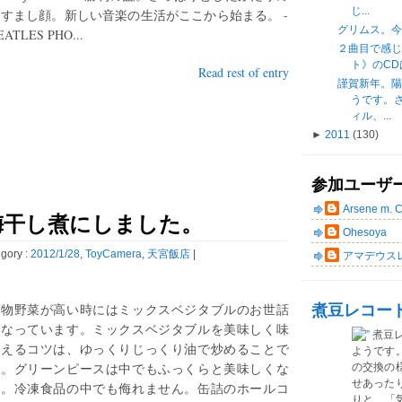
じ...
すまし顔。新しい音楽の生活がここから始まる。 -
グリムス。今年
EATLES PHO...
２曲目で感
ト》のCDは買
Read rest of entry
謹賀新年。
うです。
ィル、...
►
2011
(130)
参加ユーザ
Arsene m. 
梅干し煮にしました。
Ohesoya
gory :
2012/1/28
,
ToyCamera
,
天宮飯店
|
アマデウス
煮豆レコー
葉物野菜が高い時にはミックスベジタブルのお世話
になっています。ミックスベジタブルを美味しく味
煮豆
わえるコツは、ゆっくりじっくり油で炒めることで
ようです
す。グリーンピースは中でもふっくらと美味しくな
の交換の
せあった
る。冷凍食品の中でも侮れません。缶詰のホールコ
りと、「気