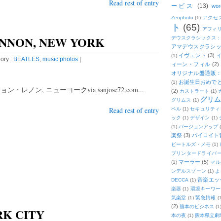
Read rest of entry
ービス
(13)
wor
Zenphoto
(1)
アクセ
ト
(65)
アフィ
LENNON, NEW YORK
デウスクラシックス
アマデウスクラシッ
イヴェント
(3)
(1)
ory :
BEATLES
,
music photos
|
ィーン・フィル
(2)
オリジナル盤通販：2
お誕生日おめで
(1)
ョン・レノン, ニューヨークvia sanjose72.com...
(2)
カストラート
(1)
グリ
グリムス
(1)
Read rest of entry
ベル
(1)
セキュリティ
ック
(1)
デザイン
(1)
(1)
バージョンアップ
楽祭
(3)
バイロイト音
ビートルズ・メモ
(1)
プリンタードライバ
マーラー
(5)
(1)
マル
ンデルスゾーン
(1)
よ
音楽エッ
DECCA
(1)
楽器
(1)
環境キーワー
気楽堂
(1)
緊急情報
(
(2)
熊本のビジネス
(1
ORK CITY
本の夜
(1)
熊本県立劇