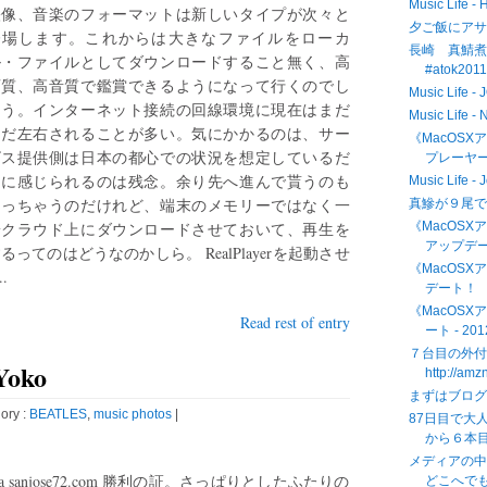
Music Life -
映像、音楽のフォーマットは新しいタイプが次々と
夕ご飯にア
登場します。これからは大きなファイルをローカ
長崎 真鯖煮魚
ル・ファイルとしてダウンロードすること無く、高
#atok201
画質、高音質で鑑賞できるようになって行くのでし
Music Life
ょう。インターネット接続の回線環境に現在はまだ
Music Life 
まだ左右されることが多い。気にかかるのは、サー
《MacOSX
ビス提供側は日本の都心での状況を想定しているだ
プレーヤーが
けに感じられるのは残念。余り先へ進んで貰うのも
Music Life -
困っちゃうのだけれど、端末のメモリーではなく一
真鰺が９尾で
端クラウド上にダウンロードさせておいて、再生を
《MacOSXア
アップデ
るってのはどうなのかしら。 RealPlayerを起動させ
《MacOSX
.
デート！
《MacOSXア
Read rest of entry
ート - 201
７台目の外付
Yoko
http://am
まずはブログ
ory :
BEATLES
,
music photos
|
87日目で大
から６本目
メディアの
ia sanjose72.com 勝利の証。さっぱりとしたふたりの
どこへでも