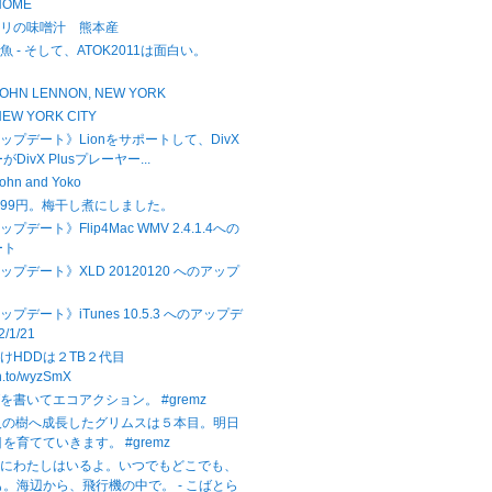
 HOME
サリの味噌汁 熊本産
 - そして、ATOK2011は面白い。
1
 - JOHN LENNON, NEW YORK
- NEW YORK CITY
アップデート》Lionをサポートして、DivX
DivX Plusプレーヤー...
 John and Yoko
99円。梅干し煮にしました。
ップデート》Flip4Mac WMV 2.4.1.4への
ート
アップデート》XLD 20120120 へのアップ
ップデート》iTunes 10.5.3 へのアップデ
2/1/21
けHDDは２TB２代目
zn.to/wyzSmX
を書いてエコアクション。 #gremz
人の樹へ成長したグリムスは５本目。明日
を育てていきます。 #gremz
中にわたしはいるよ。いつでもどこでも、
。海辺から、飛行機の中で。 - こばとら