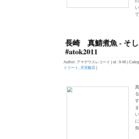
て
長崎 真鯖煮魚 - そし
#atok2011
Author:
アマデウスレコード
| at : 9:46 |
Categ
トリート
,
天宮飯店
|
真
ま
い
魚