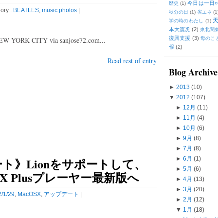
今日は一日○
歴史
(1)
ory :
BEATLES
,
music photos
|
秋分の日
(1)
省エネ
(1
学の時のわたし
(1)
本大震災
(2)
東北関
復興支援
(3)
EW YORK CITY via sanjose72.com...
母のこ
報
(2)
Read rest of entry
Blog Archive
►
2013
(10)
▼
2012
(107)
►
12月
(11)
►
11月
(4)
►
10月
(6)
►
9月
(8)
►
7月
(8)
ート》Lionをサポートして、
►
6月
(1)
►
5月
(6)
vX Plusプレーヤー最新版へ
►
4月
(13)
►
3月
(20)
/1/29
,
MacOSX
,
アップデート
|
►
2月
(12)
▼
1月
(18)