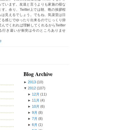
っています。友達と言うよりも家族の様な
す。余り、Twitter上では朝、晩の挨拶程
らは見えるでしょう。でもね、気楽堂は日
てる感じでゆったり出来るのでじっくり掛
んでくれれば理解してくれるからTwitter
る行き違いが衝突は今のところありませ
e
Blog Archive
►
2013
(10)
▼
2012
(107)
►
12月
(11)
►
11月
(4)
►
10月
(6)
►
9月
(8)
►
7月
(8)
►
6月
(1)