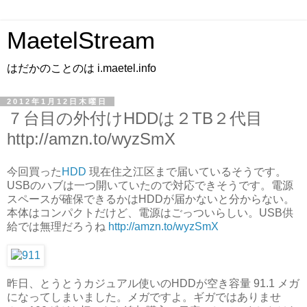
MaetelStream
はだかのことのは i.maetel.info
2012年1月12日木曜日
７台目の外付けHDDは２TB２代目
http://amzn.to/wyzSmX
今回買った
HDD
現在住之江区まで届いているそうです。
USBのハブは一つ開いていたので対応できそうです。電源
スペースが確保できるかはHDDが届かないと分からない。
本体はコンパクトだけど、電源はごっついらしい。USB供
給では無理だろうね
http://amzn.to/wyzSmX
昨日、とうとうカジュアル使いのHDDが空き容量 91.1 メガ
になってしまいました。メガですよ。ギガではありませ