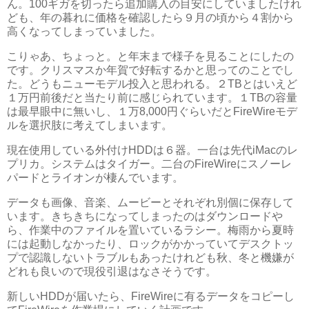
ん。100ギガを切ったら追加購入の目安にしていましたけれ
ども、年の暮れに価格を確認したら９月の頃から４割から
高くなってしまっていました。
こりゃあ、ちょっと。と年末まで様子を見ることにしたの
です。クリスマスか年賀で好転するかと思ってのことでし
た。どうもニューモデル投入と思われる。２TBとはいえど
１万円前後だと当たり前に感じられています。１TBの容量
は最早眼中に無いし、１万8,000円ぐらいだとFireWireモデ
ルを選択肢に考えてしまいます。
現在使用している外付けHDDは６器。一台は先代iMacのレ
プリカ。システムはタイガー。二台のFireWireにスノーレ
パードとライオンが棲んでいます。
データも画像、音楽、ムービーとそれぞれ別個に保存して
います。きちきちになってしまったのはダウンロードや
ら、作業中のファイルを置いているラシー。梅雨から夏時
には起動しなかったり、ロックがかかっていてデスクトッ
プで認識しないトラブルもあったけれども秋、冬と機嫌が
どれも良いので現役引退はなさそうです。
新しいHDDが届いたら、FireWireに有るデータをコピーし