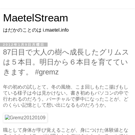
MaetelStream
はだかのことのは i.maetel.info
2012年1月9日月曜日
87日目で大人の樹へ成長したグリムス
は５本目。明日から６本目を育ててい
きます。 #gremz
年の初めの試しとて。冬の風物、こま回しもたこ揚げもし
ている様子は今は見かけない。書き初めもパソコンの中で
行われるのだろう。バーチャルで夢中になったことが、ど
のくらい記憶として想い出になるものだろうか。
職として身体が学び覚えることが、身につけた体験値とな