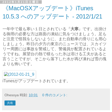
2012年1月21日土曜日
《MacOSXアップデート》iTunes
10.5.3 へのアップデート - 2012/1/21
一年中で最も寒い１日とされている『
大寒
』です。出掛け
る御用の必要な方は路面の凍結に気をつけましょう。足も
と注意で怪我をしないように、また自動車の滑りにも用心
しましょう。昨日の夕方の東京のニュースでは、スカイツ
リー周囲には事故を警戒して、警備員が配置されているよ
うですね。展望台の熱で積もった氷は溶ける工夫があると
言うことですが、そこから落下した水が再び凍れば雪の塊
よりも怖いです。
iTunesがアップデートされています。
Ohesoya
時刻:
10:01
0 件のコメント:
共有