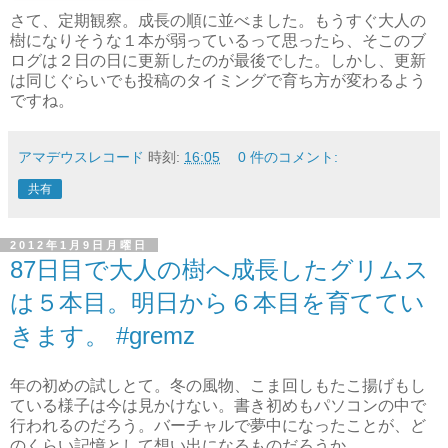
さて、定期観察。成長の順に並べました。もうすぐ大人の
樹になりそうな１本が弱っているって思ったら、そこのブ
ログは２日の日に更新したのが最後でした。しかし、更新
は同じぐらいでも投稿のタイミングで育ち方が変わるよう
ですね。
アマデウスレコード
時刻:
16:05
0 件のコメント:
共有
2012年1月9日月曜日
87日目で大人の樹へ成長したグリムス
は５本目。明日から６本目を育ててい
きます。 #gremz
年の初めの試しとて。冬の風物、こま回しもたこ揚げもし
ている様子は今は見かけない。書き初めもパソコンの中で
行われるのだろう。バーチャルで夢中になったことが、ど
のくらい記憶として想い出になるものだろうか。