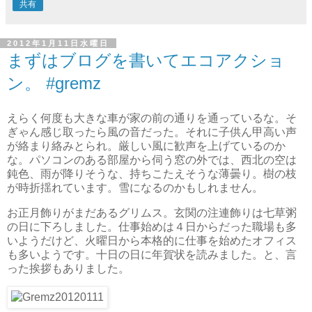
共有
2012年1月11日水曜日
まずはブログを書いてエコアクショ
ン。 #gremz
えらく何度も大きな車が家の前の通りを通っているな。そ
ぎゃん感じ取ったら風の音だった。それに子供ん甲高い声
が絡まり絡みとられ。厳しい風に歓声を上げているのか
な。パソコンのある部屋から伺う窓の外では、西北の空は
鈍色、雨が降りそうな、持ちこたえそうな薄曇り。樹の枝
が時折揺れています。雪になるのかもしれません。
お正月飾りがまだあるグリムス。玄関の注連飾りは七草粥
の日に下ろしました。仕事始めは４日からだった職場も多
いようだけど、火曜日から本格的に仕事を始めたオフィス
も多いようです。十日の日に年賀状を読みました。と、言
った挨拶もありました。