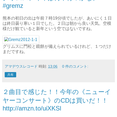
#gremz
熊本の初日の出は午前７時19分頃でしたが、あいにく１日
は終日曇り寒い１日でした。２日は朝から良い天気。空模
様だけ観ていると新年という空ではないですね。
グリムスに門松と鏡餅が備えられているけれど、１つだけ
まだですね。
アマデウスレコード
時刻:
13:06
0 件のコメント:
共有
２曲目で感じた！！今年の《ニューイ
ヤーコンサート》のCDは買いだ！！
http://amzn.to/uiXKSl