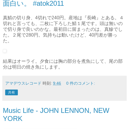
面白い。 #atok2011
真鯖の切り身、4切れで240円。産地は『長崎』とある。４
切れと言っても、二枚に下ろした鯖１尾です。頭は無いの
で切り身で良いのかな。最初目に留まったのは、真鰺でし
た。２尾で280円。気持ちは動いたけど、40円差が勝っ
た。
結果はオーライ。夕食には胸の部分を煮魚にして、尾の部
分は明日の焼き魚にします。
アマデウスレコード
時刻:
9:46
0 件のコメント:
共有
Music Life - JOHN LENNON, NEW
YORK