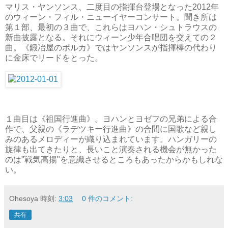
マリス・ヤンソンス、二度目の指揮台登場となった2012年
のウィーン・フィル・ニューイヤーコンサート。聞き所は
第１部、最初の３曲で、これらはヨハン・シュトラウスの
新曲披露となる。それにウィーン少年合唱団を交えての２
曲。《鍛冶屋のポルカ》ではヤンソンスが指揮棒の代わり
に金床でリードをとった。
１曲目は《祖国行進曲》。ヨハンとヨゼフの兄弟による合
作で、父親の《ラデツキー行進曲》の合間に国歌など親し
みのあるメロディーが織り込まれています。ハンガリーの
旋律も出てきたりと、長いこと演奏される機会が無かった
のは"戦気高揚"を意識させるところもあったからかもしれな
い。
Ohesoya
時刻:
3:03
0 件のコメント:
共有