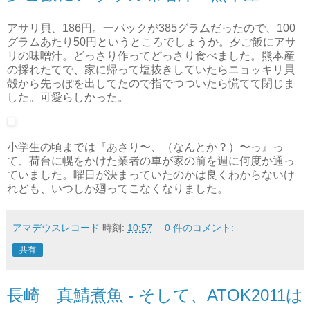
アサリ貝、186円。一パックが385グラムだったので、100
グラムあたり50円というところでしょうか。夕ご飯にアサ
リの味噌汁。どっさり作ってどっさり食べました。熊本産
の採れたてで、家に帰って塩抜きしていたらニョッキリ貝
殻から先っぽを出してたので指でつついたら慌てて閉じま
した。可愛らしかった。
小学生の頃までは『あさり〜、（なんとか？）〜っ』っ
て、荷台に幌をかけた業者の車が家の前を週に何度か通っ
ていました。曜日が決まっていたのかは良くわからないけ
れども、いつしか廻ってこなくなりました。
アマデウスレコード
時刻:
10:57
0 件のコメント:
共有
長崎 真鯖煮魚 - そして、ATOK2011は