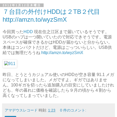
2012年1月12日木曜日
７台目の外付けHDDは２TB２代目
http://amzn.to/wyzSmX
今回買った
HDD
現在住之江区まで届いているそうです。
USBのハブは一つ開いていたので対応できそうです。電源
スペースが確保できるかはHDDが届かないと分からない。
本体はコンパクトだけど、電源はごっついらしい。USB供
給では無理だろうね
http://amzn.to/wyzSmX
昨日、とうとうカジュアル使いのHDDが空き容量 91.1 メガ
になってしまいました。メガですよ。ギガではありませ
ん。100ギガを切ったら追加購入の目安にしていましたけれ
ども、年の暮れに価格を確認したら９月の頃から４割から
高くなってしまっていました。
アマデウスレコード
時刻:
1:23
0 件のコメント: