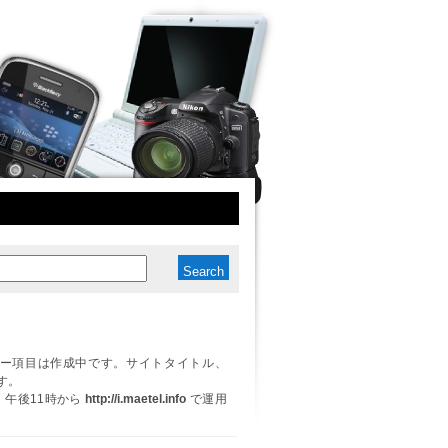
ー項目は作成中です。サイトタイトル、
す。
日、午後11時から
http://i.maetel.info
で運用