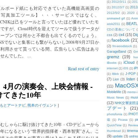
(1)
2012/3/11
(1)
201
ビルボード紙にも対応できていた高機能高画質の
2012
(1)
2012/3/7
(1)
2012/5/2
(1)
2020
(
【写真加工ツール】・・・サービスではなく、
animated gif
(1)
Anim
ICNIKは己をツールと言っていたほど優れていたモ
BEATL
atok2011
(1)
ですが、Cloud時代を迎えてツールで扱うデータが
CDの選曲について
(
オープンでは何かと不都合も出てくるのでしょう。
cx4
(15)
Di
css
(2)
facebook
(21
(1)
NSでないと集客にも繋がらないし2008年9月27日か
(2)
fm-woodstock
(1)
ら利用させて貰っている間、広告らしい広告はあり
GarageBand
(2)
Gm
せんでした。 ...
gremz
(19)
hon
iCloud
(
iBooks
(1)
Read rest of entry
iP
internet
(1)
iOS
(1)
J-POP
(1)
iWeb
(1)
(7)
listen
Lion
(3)
4月の演奏会、上映会情報 -
MacOS
(11)
てきた10年
MobileMe
(3)
momo-i
musi
Music News
(1)
(12)
NHK交響楽団
もとアートナビ
,
熊本のイヴェント
|
プデート
(21)
PHOT
photofunia
(1)
pi
蔵
(1)
Picasa
(1)
むしゃらに駆け抜けてきた10年 - CDデビューから
QuickTime
(1)
Revie
0年になるという“世界的指揮者・西本智実”さん。こ
timema
thumbnail
(1)
(9)
update
(3)
ustre
の頃その肩書きが素直に受け入れられる様になりま