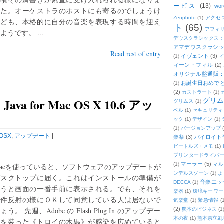
ービス
(13)
wor
した。オーケストラのポストにも寄るのでしょうけ
Zenphoto
(1)
アクセ
れども、本格的に自分の音楽を表現する時間を迎え
ト
(65)
アフィ
ようです。 ...
デウスクラシックス
アマデウスクラシッ
Read rest of entry
イヴェント
(3)
(1)
ィーン・フィル
(2)
オリジナル盤通販：2
お誕生日おめで
(1)
(2)
カストラート
(1)
 for Mac OS X 10.6 アッ
グリ
グリムス
(1)
ベル
(1)
セキュリティ
ック
(1)
デザイン
(1)
(1)
バージョンアップ
OSX
,
アップデート
|
楽祭
(3)
バイロイト音
ビートルズ・メモ
(1)
プリンタードライバ
マーラー
(5)
(1)
マル
acを使っていると、ソフトウェアのアップデートが
ンデルスゾーン
(1)
よ
デスクトップに届く。これはインストールの準備が
音楽エッ
DECCA
(1)
整うと画面の一番手前に表示される。でも、それを
楽器
(1)
環境キーワー
条件反射の様にＯＫして同意している人は居ないで
気楽堂
(1)
緊急情報
(
ょう。 先週、Adobe の Flash Plug In のアップデー
(2)
熊本のビジネス
(1
本の夜
(1)
熊本県立劇
トを装った《トロイの木馬》が感染を広めていると