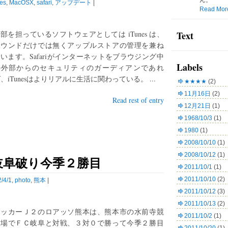
ん。
es
,
MacOSX
,
safari
,
アップデート
|
Read Mor
部を担っているソフトウェアとしては iTunes は、
Text
サウンドだけでは無くアップルストアの管理を兼ね
います。Safariがインターネットをブラウジング中
Labels
の外部からのセキュリティのガーディアンであれ
、iTunesはよりリアルに生活に関わっている。 ...
★★★★
(2)
11月16日
(2)
Read rest of entry
12月21日
(1)
1968/10/3
(1)
1980
(1)
2008/10/10
(1)
2008/10/12
(1)
岐阜破り今季２勝目
2011/10/1
(1)
2011/10/10
(2)
/4/1
,
photo
,
熊本
|
2011/10/12
(3)
2011/10/13
(2)
サッカーＪ２のロアッソ熊本は、熊本市の水前寺競
2011/10/2
(1)
技場でＦＣ岐阜と対戦、３対０で勝って今季２勝目