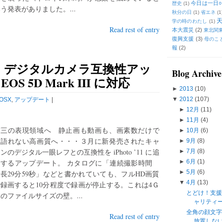
今日は一日○
歴史
(1)
う発表がありました。...
秋分の日
(1)
省エネ
(1
学の時のわたし
(1)
Read rest of entry
本大震災
(2)
東北関
復興支援
(3)
母のこ
報
(2)
》デジタルカメラ互換性アッ
Blog Archive
 EOS 5D Mark III に対応
►
2013
(10)
▼
2012
(107)
OSX
,
アップデート
|
►
12月
(11)
►
11月
(4)
第三の表現領域へ 静止画も動画も、画素数だけで
►
10月
(6)
は語れない高画質へ・・・３月に新発売されたキャ
►
9月
(8)
ンのデジタル一眼レフとの互換性を iPhoto ’11 に追
►
7月
(8)
加するアップデート。 カタログに「連続撮影時間
►
6月
(1)
►
5月
(6)
長29分59秒」などと書かれていても、フルHD画質
▼
4月
(13)
録画すると10分程度で録画が停止する。これは4Ｇ
とどけ！支援
のファイルサイズの壁。...
ャリティ
全角の顔文
Read rest of entry
放置しな