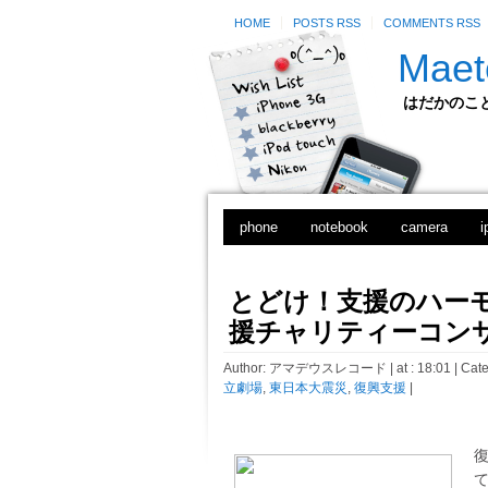
HOME
POSTS RSS
COMMENTS RSS
Maet
はだかのことのは
phone
notebook
camera
i
とどけ！支援のハーモ
援チャリティーコン
Author:
アマデウスレコード
| at : 18:01 |
Cate
立劇場
,
東日本大震災
,
復興支援
|