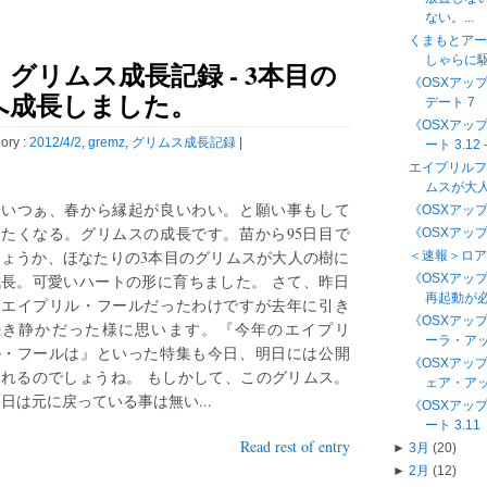
ない。...
くまもとアー
しゃらに駆
グリムス成長記録 - 3本目の
《OSXアップデー
へ成長しました。
デート 7
《OSXアッ
ory :
2012/4/2
,
gremz
,
グリムス成長記録
|
ート 3.12 -
エイプリルフ
ムスが大
こいつぁ、春から縁起が良いわい。と願い事もして
《OSXアップデ
みたくなる。グリムスの成長です。苗から95日目で
《OSXアップデ
しょうか、ほなたりの3本目のグリムスが大人の樹に
＜速報＞ロ
成長。可愛いハートの形に育ちました。 さて、昨日
《OSXアップデ
再起動が
はエイプリル・フールだったわけですが去年に引き
《OSXアッ
続き静かだった様に思います。『今年のエイプリ
ーラ・アッ
ル・フールは』といった特集も今日、明日には公開
《OSXアッ
されるのでしょうね。 もしかして、このグリムス。
ェア・アッ
日は元に戻っている事は無い...
《OSXアッ
ート 3.11
Read rest of entry
►
3月
(20)
►
2月
(12)