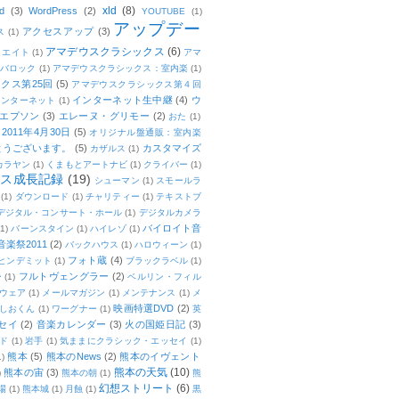
xld
(8)
d
(3)
WordPress
(2)
YOUTUBE
(1)
アップデー
アクセスアップ
(3)
ス
(1)
アマデウスクラシックス
(6)
リエイト
(1)
アマ
：バロック
(1)
アマデウスクラシックス：室内楽
(1)
クス第25回
(5)
アマデウスクラシックス第４回
インターネット生中継
(4)
ウ
インターネット
(1)
エプソン
(3)
エレーヌ・グリモー
(2)
おた
(1)
011年4月30日
(5)
オリジナル盤通販：室内楽
とうございます。
(5)
カスタマイズ
カザルス
(1)
カラヤン
(1)
くまもとアートナビ
(1)
クライバー
(1)
ムス成長記録
(19)
シューマン
(1)
スモールラ
(1)
ダウンロード
(1)
チャリティー
(1)
テキストブ
デジタル・コンサート・ホール
(1)
デジタルカメラ
バイロイト音
(1)
バーンスタイン
(1)
ハイレゾ
(1)
楽祭2011
(2)
バックハウス
(1)
ハロウィーン
(1)
フォト蔵
(4)
ヒンデミット
(1)
ブラックラベル
(1)
フルトヴェングラー
(2)
ー
(1)
ベルリン・フィル
ウェア
(1)
メールマガジン
(1)
メンテナンス
(1)
メ
映画特選DVD
(2)
しおくん
(1)
ワーグナー
(1)
英
セイ
(2)
音楽カレンダー
(3)
火の国姫日記
(3)
ド
(1)
岩手
(1)
気ままにクラシック・エッセイ
(1)
熊本
(5)
熊本のNews
(2)
熊本のイヴェント
1)
熊本の天気
(10)
熊本の宙
(3)
)
熊本の朝
(1)
熊
幻想ストリート
(6)
場
(1)
熊本城
(1)
月蝕
(1)
黒