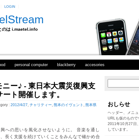
LOGIN
elStream
 i.maetel.info
pod
personal computer
blackberry
accesories
ニー♪ - 東日本大震災復興支
新
ホ
し
ー
サート開催します。
い
ム
投
おしらせ
gory :
2012/4/27
,
チャリティー
,
熊本のイヴェント
,
熊本県
稿
前
ヘッダー、メニュ
の
URLも仮のもので
投
2011年10月27
稿
復興への思いを風化させないように。 音楽を通し
しています。
て、長く支援を続けていくことをみんなで確かめ合