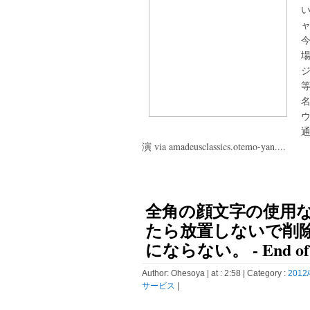
今
ジ
等
名
通
演 via amadeusclassics.otemo-yan....
全角の顔文字の使用
たら放置しないで削
にならない。 - End of
Author:
Ohesoya
| at : 2:58 |
Category :
2012/
サービス
|