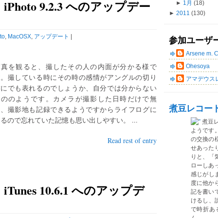
hoto 9.2.3 へのアップデー
►
1月
(18)
►
2011
(130)
to
,
MacOSX
,
アップデート
|
参加ユーザ
Arsene m. 
写真を観ると、撮したその人の内面が分かる様で
Ohesoya
す。撮している時にその時の感情がアングルの切り
アマデウス
方にでも表れるのでしょうか、自分では分からない
もののようです。カメラが撮影した日時だけで無
煮豆レコー
く、撮影地も記録できるようですからライフログに
るので忘れていた記憶も思い出しやすい。 ...
煮豆
ようです
Read rest of entry
の交換の
せあった
りと、「気
ローしあ
感じがしま
度に他か
unes 10.6.1 へのアップデ
記を書い
けるし、読
で時折あ