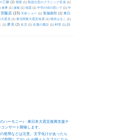
○三昧
(2)
視聴
(1)
取扱注意のクラシック音楽
(1)
)
食事
(1)
速報
(1)
地震
(1)
中学の頃の思いで
(1)
中
天宮飯店
(15)
電脳萠照
(2)
東日
天体ショー
(1)
東大震災
(1)
東北関東大震災地震
(1)
桃井はるこ
(1)
夢見
(2)
訃
と
(1)
名言
(1)
名盤の裏話
(1)
料理
(1)
のハーモニー♪ - 東日本大震災復興支援チ
ーコンサート開催します。
字の使用などは注意。文字化けがあったら
いで削除しておいたが後々トラブルになら