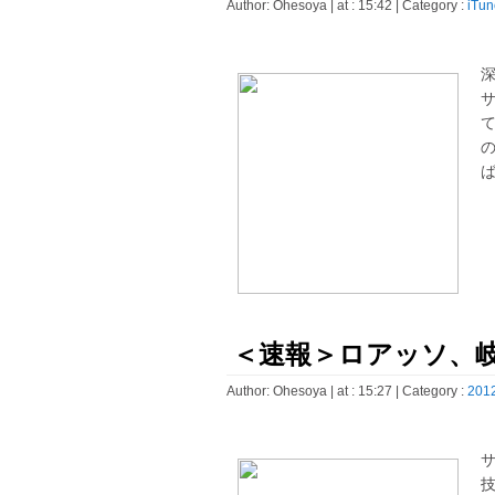
Author:
Ohesoya
| at : 15:42 |
Category :
iTun
深
て
ば
＜速報＞ロアッソ、
Author:
Ohesoya
| at : 15:27 |
Category :
2012