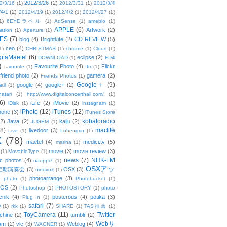
2012/3/26
(2)
2/3/16
(1)
2012/3/31
(1)
2012/3/4
/4/1
(2)
2012/4/19
(1)
2012/4/2
(1)
2012/4/27
(1)
1)
6EYEラベル
(1)
AdSense
(1)
ameblo
(1)
APPLE
(6)
Artwork
(2)
ation
(1)
Aperture
(1)
ES
(7)
blog
(4)
Brightkite
(2)
CD REVIEW
(5)
ceo
(4)
1)
CHRISTMAS
(1)
chrome
(1)
Cloud
(1)
gitaMaetel
(6)
eclipse
(2)
DOWNLOAD
(1)
ED4
)
Favourite Photo
(4)
Flickr
favourite
(1)
ffrr
(1)
friend photo
(2)
gamera
(2)
Friends Photos
(1)
Google＋
(9)
google
(4)
google+
(2)
ail
(1)
atari
(1)
http://www.digitalconcerthall.com/
(1)
6)
iLife
(2)
iMovie
(2)
iDisk
(1)
instagr.am
(1)
iPhoto
(12)
iTunes
(12)
hone
(3)
iTunes Store
kobatoradio
(2)
Java
(2)
kaiju
(2)
JUGEM
(1)
(8)
maclife
livedoor
(3)
Live
(1)
Lohengrin
(1)
X
(78)
maetel
(4)
medici.tv
(5)
marina
(1)
movie
(3)
movie review
(3)
(1)
MovableType
(1)
news
(7)
NHK-FM
c photos
(4)
naoppi7
(1)
OSXアッ
定期演奏会
(3)
OSX
(3)
ninovox
(1)
photoarrange
(3)
photo
(1)
Photobucket
(1)
OS
(2)
Photoshop
(1)
PHOTOSTORY
(1)
photo
cnik
(4)
posterous
(4)
potika
(3)
Plug In
(1)
safari
(7)
w
(1)
rkk
(1)
SHARE
(1)
TAS推薦
(1)
ToyCamera
(11)
Twitter
chine
(2)
tumblr
(2)
Webサ
am
(2)
vlc
(3)
Weblog
(4)
WAGNER
(1)