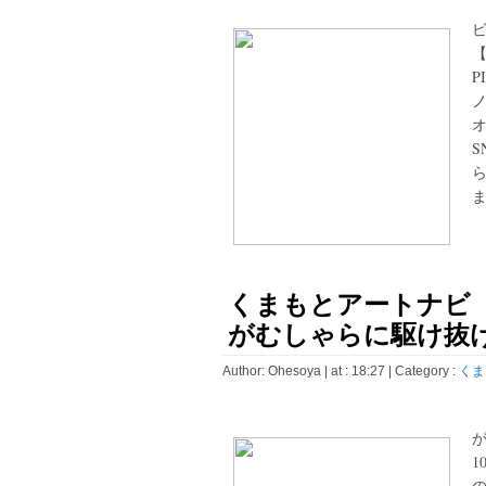
P
ノ
S
ま
くまもとアートナビ 
がむしゃらに駆け抜け
Author:
Ohesoya
| at : 18:27 |
Category :
くま
が
1