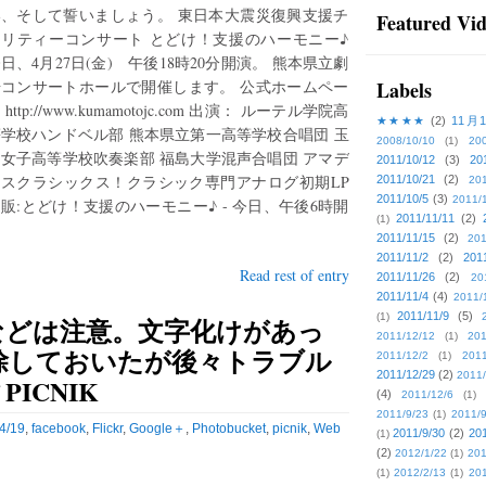
い、そして誓いましょう。 東日本大震災復興支援チ
Featured Vi
ャリティーコンサート とどけ！支援のハーモニー♪
日、4月27日(金) 午後18時20分開演。 熊本県立劇
場コンサートホールで開催します。 公式ホームペー
Labels
 http://www.kumamotojc.com 出演： ルーテル学院高
★★★★
(2)
11月
学校ハンドベル部 熊本県立第一高等学校合唱団 玉
2008/10/10
(1)
20
女子高等学校吹奏楽部 福島大学混声合唱団 アマデ
2011/10/12
(3)
20
ウスクラシックス！クラシック専門アナログ初期LP
2011/10/21
(2)
201
2011/10/5
(3)
2011/
販:とどけ！支援のハーモニー♪ - 今日、午後6時開
2011/11/11
(2)
(1)
2011/11/15
(2)
201
2011/11/2
(2)
201
Read rest of entry
2011/11/26
(2)
20
2011/11/4
(4)
2011/
2011/11/9
(5)
(1)
などは注意。文字化けがあっ
2011/12/12
(1)
201
除しておいたが後々トラブル
2011/12/2
(1)
2011
2011/12/29
(2)
2011/
 PICNIK
(4)
2011/12/6
(1)
2011/9/23
(1)
2011/9
4/19
,
facebook
,
Flickr
,
Google＋
,
Photobucket
,
picnik
,
Web
2011/9/30
(2)
201
(1)
(2)
2012/1/22
(1)
201
(1)
2012/2/13
(1)
201