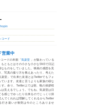
ー
Chopin
レコード
ド営業中
レコードの本館「
気楽堂
」が賑わっている
。もともとはその小さな小さなSNSで日記
様なものをしていました。映画の感想を見
り、写真の撮り方を教えあったり、考えた
楽堂」で出来た友達とはTwitterでもフォ
っています。友達と言うよりも家族の様な
す。余り、Twitter上では朝、晩の挨拶程
らは見えるでしょう。でもね、気楽堂は日
てる感じでゆったり出来るのでじっくり掛
んでくれれば理解してくれるからTwitter
る行き違いが衝突は今のところありませ