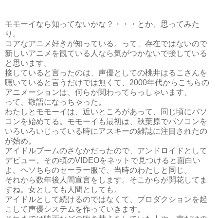
モモーイなら知ってないかな？・・・とか、思ってみた
り。
コアなアニメ好きが知っている。って、存在ではないので
新しいアニメを観ている人なら気がつかないで接している
と思います。
接していると言ったのは、声優としての桃井はるこさんを
聴いていると言うだけでは無くて、2000年代からこちらの
アニメーションは、何らか関わってらっしゃいます。
って、敬語になっちゃった。
わたしとモモーイは、近いところがあって、同じ頃にパソ
コンを始めてる。モモーイも最初は、秋葉原でパソコンを
いろいろいじっている時にアスキーの雑誌に注目されたの
が始め。
アイドルブームのさなかだったので、アンドロイドとして
デビュー。その頃のVIDEOをネットで見つけると面白い
よ。ヘソちらのセーラー服で、当時のわたしと同じ。
それから数年後人間宣言をします。そこからが開花してま
すね。女としても人間としても。
アイドルとして続けるのではなくて、プロダクションを起
こして声優システムを作っていきます。