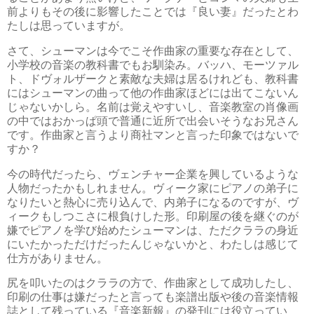
前よりもその後に影響したことでは『良い妻』だったとわ
たしは思っていますが。
さて、シューマンは今でこそ作曲家の重要な存在として、
小学校の音楽の教科書でもお馴染み。バッハ、モーツァル
ト、ドヴォルザークと素敵な夫婦は居るけれども、教科書
にはシューマンの曲って他の作曲家ほどには出てこないん
じゃないかしら。名前は覚えやすいし、音楽教室の肖像画
の中ではおかっぱ頭で普通に近所で出会いそうなお兄さん
です。作曲家と言うより商社マンと言った印象ではないで
すか？
今の時代だったら、ヴェンチャー企業を興しているような
人物だったかもしれません。ヴィーク家にピアノの弟子に
なりたいと熱心に売り込んで、内弟子になるのですが、ヴ
ィークもしつこさに根負けした形。印刷屋の後を継ぐのが
嫌でピアノを学び始めたシューマンは、ただクララの身近
にいたかっただけだったんじゃないかと、わたしは感じて
仕方がありません。
尻を叩いたのはクララの方で、作曲家として成功したし、
印刷の仕事は嫌だったと言っても楽譜出版や後の音楽情報
誌として残っている『音楽新報』の発刊には役立ってい