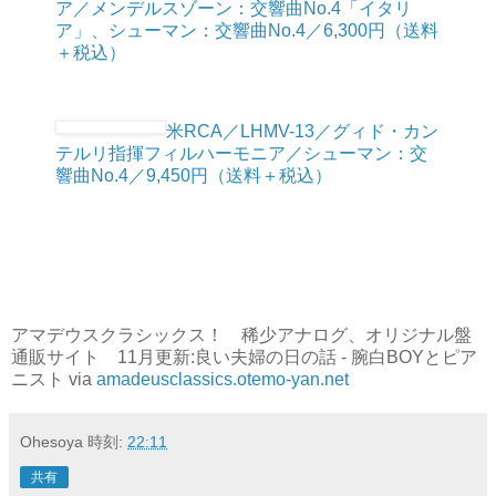
ア／メンデルスゾーン：交響曲No.4「イタリ
ア」、シューマン：交響曲No.4／6,300円（送料
＋税込）
米RCA／LHMV-13／グィド・カン
テルリ指揮フィルハーモニア／シューマン：交
響曲No.4／9,450円（送料＋税込）
アマデウスクラシックス！ 稀少アナログ、オリジナル盤
通販サイト 11月更新:良い夫婦の日の話 - 腕白BOYとピア
ニスト via
amadeusclassics.otemo-yan.net
Ohesoya
時刻:
22:11
共有