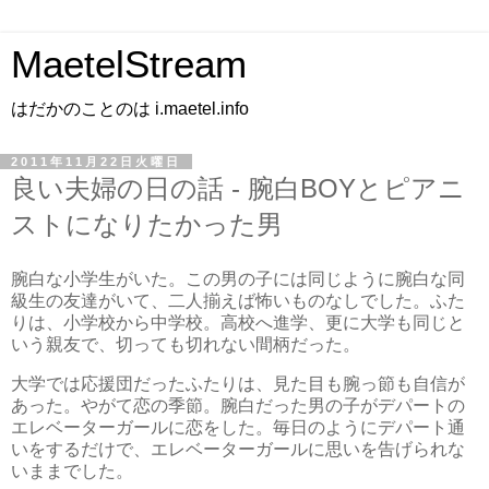
MaetelStream
はだかのことのは i.maetel.info
2011年11月22日火曜日
良い夫婦の日の話 - 腕白BOYとピアニ
ストになりたかった男
腕白な小学生がいた。この男の子には同じように腕白な同
級生の友達がいて、二人揃えば怖いものなしでした。ふた
りは、小学校から中学校。高校へ進学、更に大学も同じと
いう親友で、切っても切れない間柄だった。
大学では応援団だったふたりは、見た目も腕っ節も自信が
あった。やがて恋の季節。腕白だった男の子がデパートの
エレベーターガールに恋をした。毎日のようにデパート通
いをするだけで、エレベーターガールに思いを告げられな
いままでした。