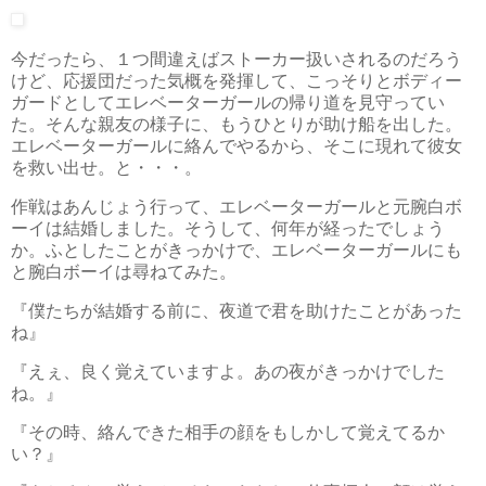
今だったら、１つ間違えばストーカー扱いされるのだろう
けど、応援団だった気概を発揮して、こっそりとボディー
ガードとしてエレベーターガールの帰り道を見守ってい
た。そんな親友の様子に、もうひとりが助け船を出した。
エレベーターガールに絡んでやるから、そこに現れて彼女
を救い出せ。と・・・。
作戦はあんじょう行って、エレベーターガールと元腕白ボ
ーイは結婚しました。そうして、何年が経ったでしょう
か。ふとしたことがきっかけで、エレベーターガールにも
と腕白ボーイは尋ねてみた。
『僕たちが結婚する前に、夜道で君を助けたことがあった
ね』
『えぇ、良く覚えていますよ。あの夜がきっかけでした
ね。』
『その時、絡んできた相手の顔をもしかして覚えてるか
い？』