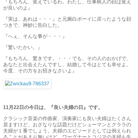
『もちろん、覚えているわ。わたし、仕事柄人の顔は覚え
が良いのよ』
『実は、あれは・・・』と元腕白ボーイに戻ったような顔
つきで、神妙に告白した。
『へぇ、そんな事が・・・』
『驚いたかい。』
『もちろん、驚きです。・・・でも、その人のおかげで、
あなたと出会えたんですし、結婚して今はとても幸せよ。
今度、その方をお招きなさいよ』
11月22日の今日は、『良い夫婦の日』です。
クラシック音楽の作曲家、演奏家にも良い夫婦はたくさん
居ますけど、おざなりな話題だけどシューマンとクララの
夫婦が１番でしょう。夫婦のエピソードとしては例えられ
ることがあまり無いけど、ワーグナーとコジマの夫婦も生