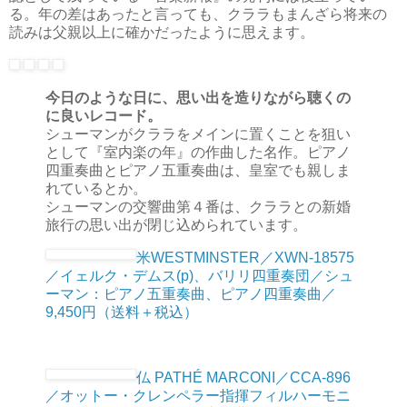
る。年の差はあったと言っても、クララもまんざら将来の
読みは父親以上に確かだったように思えます。
今日のような日に、思い出を造りながら聴くの
に良いレコード。
シューマンがクララをメインに置くことを狙い
として『室内楽の年』の作曲した名作。ピアノ
四重奏曲とピアノ五重奏曲は、皇室でも親しま
れているとか。
シューマンの交響曲第４番は、クララとの新婚
旅行の思い出が閉じ込められています。
米WESTMINSTER／XWN-18575
／イェルク・デムス(p)、バリリ四重奏団／シュ
ーマン：ピアノ五重奏曲、ピアノ四重奏曲／
9,450円（送料＋税込）
仏 PATHÉ MARCONI／CCA-896
／オットー・クレンペラー指揮フィルハーモニ