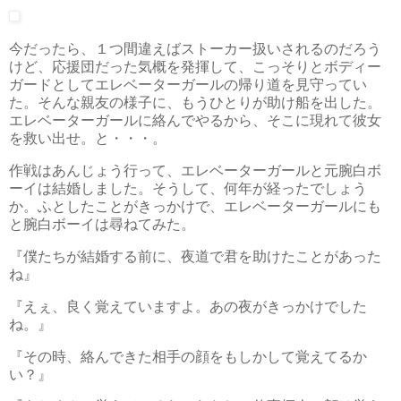
今だったら、１つ間違えばストーカー扱いされるのだろう
けど、応援団だった気概を発揮して、こっそりとボディー
ガードとしてエレベーターガールの帰り道を見守ってい
た。そんな親友の様子に、もうひとりが助け船を出した。
エレベーターガールに絡んでやるから、そこに現れて彼女
を救い出せ。と・・・。
作戦はあんじょう行って、エレベーターガールと元腕白ボ
ーイは結婚しました。そうして、何年が経ったでしょう
か。ふとしたことがきっかけで、エレベーターガールにも
と腕白ボーイは尋ねてみた。
『僕たちが結婚する前に、夜道で君を助けたことがあった
ね』
『えぇ、良く覚えていますよ。あの夜がきっかけでした
ね。』
『その時、絡んできた相手の顔をもしかして覚えてるか
い？』