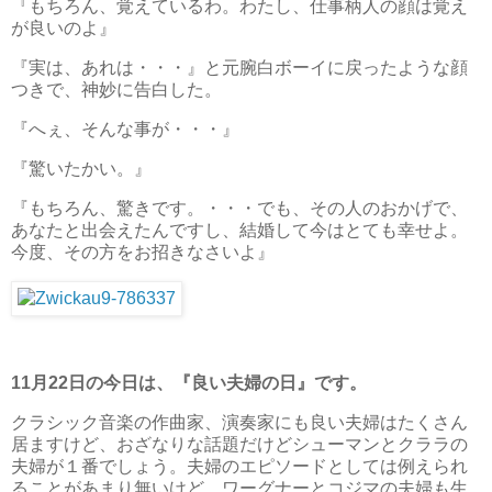
『もちろん、覚えているわ。わたし、仕事柄人の顔は覚え
が良いのよ』
『実は、あれは・・・』と元腕白ボーイに戻ったような顔
つきで、神妙に告白した。
『へぇ、そんな事が・・・』
『驚いたかい。』
『もちろん、驚きです。・・・でも、その人のおかげで、
あなたと出会えたんですし、結婚して今はとても幸せよ。
今度、その方をお招きなさいよ』
11月22日の今日は、『良い夫婦の日』です。
クラシック音楽の作曲家、演奏家にも良い夫婦はたくさん
居ますけど、おざなりな話題だけどシューマンとクララの
夫婦が１番でしょう。夫婦のエピソードとしては例えられ
ることがあまり無いけど、ワーグナーとコジマの夫婦も生