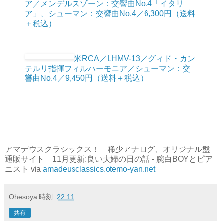
ア／メンデルスゾーン：交響曲No.4「イタリ
ア」、シューマン：交響曲No.4／6,300円（送料
＋税込）
米RCA／LHMV-13／グィド・カン
テルリ指揮フィルハーモニア／シューマン：交
響曲No.4／9,450円（送料＋税込）
アマデウスクラシックス！ 稀少アナログ、オリジナル盤
通販サイト 11月更新:良い夫婦の日の話 - 腕白BOYとピア
ニスト via
amadeusclassics.otemo-yan.net
Ohesoya
時刻:
22:11
共有