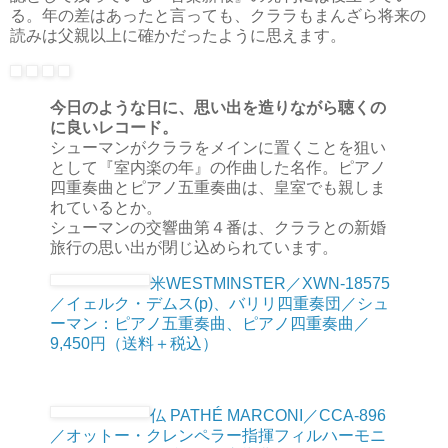
る。年の差はあったと言っても、クララもまんざら将来の
読みは父親以上に確かだったように思えます。
今日のような日に、思い出を造りながら聴くの
に良いレコード。
シューマンがクララをメインに置くことを狙い
として『室内楽の年』の作曲した名作。ピアノ
四重奏曲とピアノ五重奏曲は、皇室でも親しま
れているとか。
シューマンの交響曲第４番は、クララとの新婚
旅行の思い出が閉じ込められています。
米WESTMINSTER／XWN-18575
／イェルク・デムス(p)、バリリ四重奏団／シュ
ーマン：ピアノ五重奏曲、ピアノ四重奏曲／
9,450円（送料＋税込）
仏 PATHÉ MARCONI／CCA-896
／オットー・クレンペラー指揮フィルハーモニ