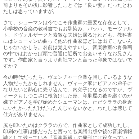
前よりもその後に影響したことでは『良い妻』だったとわ
たしは思っていますが。
さて、シューマンは今でこそ作曲家の重要な存在として、
小学校の音楽の教科書でもお馴染み。バッハ、モーツァル
ト、ドヴォルザークと素敵な夫婦は居るけれども、教科書
にはシューマンの曲って他の作曲家ほどには出てこないん
じゃないかしら。名前は覚えやすいし、音楽教室の肖像画
の中ではおかっぱ頭で普通に近所で出会いそうなお兄さん
です。作曲家と言うより商社マンと言った印象ではないで
すか？
今の時代だったら、ヴェンチャー企業を興しているような
人物だったかもしれません。ヴィーク家にピアノの弟子に
なりたいと熱心に売り込んで、内弟子になるのですが、ヴ
ィークもしつこさに根負けした形。印刷屋の後を継ぐのが
嫌でピアノを学び始めたシューマンは、ただクララの身近
にいたかっただけだったんじゃないかと、わたしは感じて
仕方がありません。
尻を叩いたのはクララの方で、作曲家として成功したし、
印刷の仕事は嫌だったと言っても楽譜出版や後の音楽情報
誌として残っている『音楽新報』の発刊には役立ってい