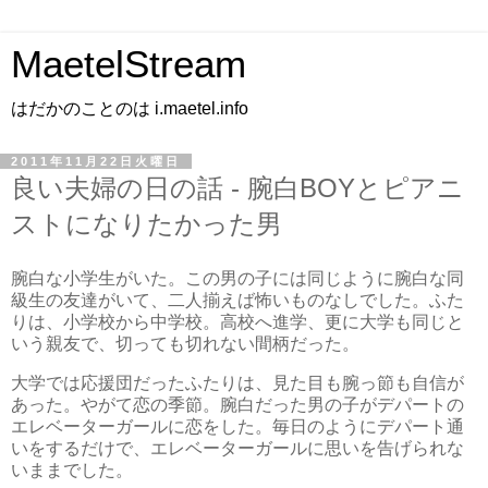
MaetelStream
はだかのことのは i.maetel.info
2011年11月22日火曜日
良い夫婦の日の話 - 腕白BOYとピアニ
ストになりたかった男
腕白な小学生がいた。この男の子には同じように腕白な同
級生の友達がいて、二人揃えば怖いものなしでした。ふた
りは、小学校から中学校。高校へ進学、更に大学も同じと
いう親友で、切っても切れない間柄だった。
大学では応援団だったふたりは、見た目も腕っ節も自信が
あった。やがて恋の季節。腕白だった男の子がデパートの
エレベーターガールに恋をした。毎日のようにデパート通
いをするだけで、エレベーターガールに思いを告げられな
いままでした。