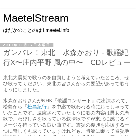
MaetelStream
はだかのことのは i.maetel.info
2011年11月17日木曜日
ガンバレ！東北 水森かおり - 歌謡紀
行X〜庄内平野 風の中〜 CDレビュー
東北大震災で歌うのを自粛しようと考えていたところ、ぜ
ひ歌ってください、東北の皆さんからの要望があって歌う
ようにしました。
水森かおりさんがNHK『歌謡コンサート』に出演されて、
松島から「
松島紀行
」を中継で歌われる時におっしゃって
いたことです。遠慮されていたように歌の内容は男女の恋
歌で、わびしさを歌っている叙情歌ですが東北に感じるイ
メージを持っている良い曲です。震災の復興を応援する一
つに奇しくも成っていますけれども、時流に乗って被災地