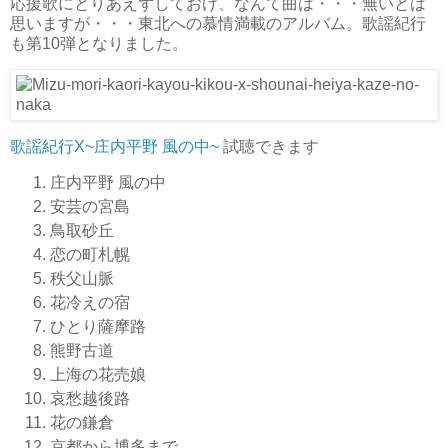
応援歌にとりあえずしておけ、なんて曲は・・・無いとは
思いますが・・・東北への慕情満載のアルバム。歌謡紀行
も第10弾となりました。
歌謡紀行X~庄内平野 風の中~
試聴できます
庄内平野 風の中
安芸の宮島
鳥取砂丘
恋の町札幌
秩父山脈
花冷えの宿
ひとり薩摩路
熊野古道
上海の花売娘
哀愁越後路
花の鎌倉
京都から博多まで