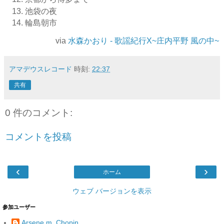
池袋の夜
輪島朝市
via
水森かおり - 歌謡紀行X~庄内平野 風の中~
アマデウスレコード
時刻:
22:37
共有
0 件のコメント:
コメントを投稿
‹
›
ホーム
ウェブ バージョンを表示
参加ユーザー
Arsene m. Chopin