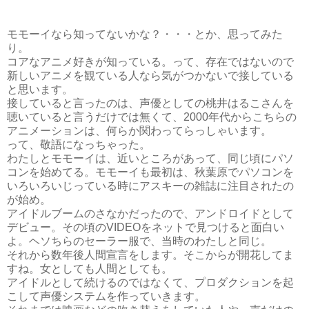
モモーイなら知ってないかな？・・・とか、思ってみた
り。
コアなアニメ好きが知っている。って、存在ではないので
新しいアニメを観ている人なら気がつかないで接している
と思います。
接していると言ったのは、声優としての桃井はるこさんを
聴いていると言うだけでは無くて、2000年代からこちらの
アニメーションは、何らか関わってらっしゃいます。
って、敬語になっちゃった。
わたしとモモーイは、近いところがあって、同じ頃にパソ
コンを始めてる。モモーイも最初は、秋葉原でパソコンを
いろいろいじっている時にアスキーの雑誌に注目されたの
が始め。
アイドルブームのさなかだったので、アンドロイドとして
デビュー。その頃のVIDEOをネットで見つけると面白い
よ。ヘソちらのセーラー服で、当時のわたしと同じ。
それから数年後人間宣言をします。そこからが開花してま
すね。女としても人間としても。
アイドルとして続けるのではなくて、プロダクションを起
こして声優システムを作っていきます。