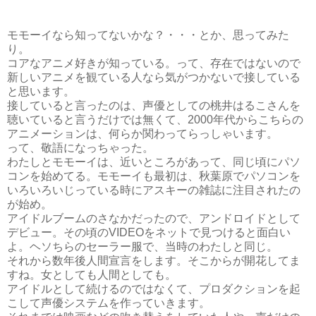
モモーイなら知ってないかな？・・・とか、思ってみた
り。
コアなアニメ好きが知っている。って、存在ではないので
新しいアニメを観ている人なら気がつかないで接している
と思います。
接していると言ったのは、声優としての桃井はるこさんを
聴いていると言うだけでは無くて、2000年代からこちらの
アニメーションは、何らか関わってらっしゃいます。
って、敬語になっちゃった。
わたしとモモーイは、近いところがあって、同じ頃にパソ
コンを始めてる。モモーイも最初は、秋葉原でパソコンを
いろいろいじっている時にアスキーの雑誌に注目されたの
が始め。
アイドルブームのさなかだったので、アンドロイドとして
デビュー。その頃のVIDEOをネットで見つけると面白い
よ。ヘソちらのセーラー服で、当時のわたしと同じ。
それから数年後人間宣言をします。そこからが開花してま
すね。女としても人間としても。
アイドルとして続けるのではなくて、プロダクションを起
こして声優システムを作っていきます。