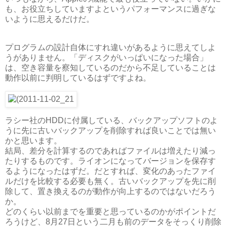
も、お役立ちしていますよというパフォーマンスに過ぎな
いように思えるだけだ。
プログラムの設計自体にすれ違いがあるように思えてしよ
うがありません。「ディスクがいっぱいになった場合」
は、空き容量を察知しているのだから不足していることは
動作以前に判明しているはずですよね。
ラシー社のHDDに付属している、バックアップソフトのよ
うに先に古いバックアップを削除すれば良いことでは無い
かと思います。
結局、差分を計算するのであればファイルは増えたり減っ
たりするものです。ライオンになってバージョンを保存す
るようになったはずだ。だとすれば、変化のあったファイ
ルだけを比較する必要も無く。古いバックアップを先に削
除して、置き換えるのが動作が向上するのではないだろう
か。
どのくらい以前までを重要と思っているのかがポイントだ
ろうけど、8月27日という二月も前のデータをそっくり削除