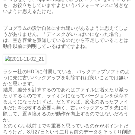
も、お役立ちしていますよというパフォーマンスに過ぎな
いように思えるだけだ。
プログラムの設計自体にすれ違いがあるように思えてしよ
うがありません。「ディスクがいっぱいになった場合」
は、空き容量を察知しているのだから不足していることは
動作以前に判明しているはずですよね。
ラシー社のHDDに付属している、バックアップソフトのよ
うに先に古いバックアップを削除すれば良いことでは無い
かと思います。
結局、差分を計算するのであればファイルは増えたり減っ
たりするものです。ライオンになってバージョンを保存す
るようになったはずだ。だとすれば、変化のあったファイ
ルだけを比較する必要も無く。古いバックアップを先に削
除して、置き換えるのが動作が向上するのではないだろう
か。
どのくらい以前までを重要と思っているのかがポイントだ
ろうけど、8月27日という二月も前のデータをそっくり削除