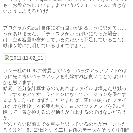
も、お役立ちしていますよというパフォーマンスに過ぎな
いように思えるだけだ。
プログラムの設計自体にすれ違いがあるように思えてしよ
うがありません。「ディスクがいっぱいになった場合」
は、空き容量を察知しているのだから不足していることは
動作以前に判明しているはずですよね。
ラシー社のHDDに付属している、バックアップソフトのよ
うに先に古いバックアップを削除すれば良いことでは無い
かと思います。
結局、差分を計算するのであればファイルは増えたり減っ
たりするものです。ライオンになってバージョンを保存す
るようになったはずだ。だとすれば、変化のあったファイ
ルだけを比較する必要も無く。古いバックアップを先に削
除して、置き換えるのが動作が向上するのではないだろう
か。
どのくらい以前までを重要と思っているのかがポイントだ
ろうけど、8月27日という二月も前のデータをそっくり削除