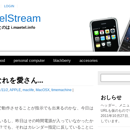
LOGIN
elStream
 i.maetel.info
pod
personal computer
blackberry
accesories
を愛さん...
次
ホ
の
ー
投
ム
/11/2
,
APPLE
,
maclife
,
MacOSX
,
timemachine
|
稿
おしらせ
前
の
ヘッダー、メニュ
らリモートで動作させることが指示でも出来るのかな、今日は
投
URLも仮のもので
稿
2011年10月27
いるし、昨日はその時間電源が入っていなかったか
しています。
？でも、それはカレンダー指定に反していることに