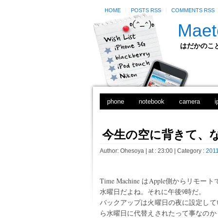
HOME
POSTS RSS
COMMENTS RSS
Maet
はだかのことのは
phone
notebook
camera
i
今生の空に背きて、なれ
Author:
Ohesoya
| at : 23:00 |
Category :
2011
Time Machine はApple側か
水曜日だよね。それに午後9時だ。
バックアップは火曜日の夜に設定して
ら水曜日に代替えされたって事なのか