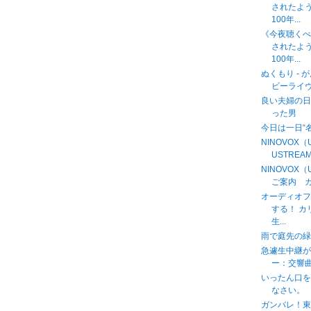
されたよ
100年...
《今夜聴く
されたよ
100年...
ぬくもり - 
ビーライヴと
良い夫婦の日
った男
今日は一日“
NINOVOX
USTREAM中
NINOVOX
ご案内 カ
オーディオフ
する！ 
生...
雨で庭先の緑
急遽生中継
ー：交響曲第９
いったん口
なさい。
ガンバレ！東