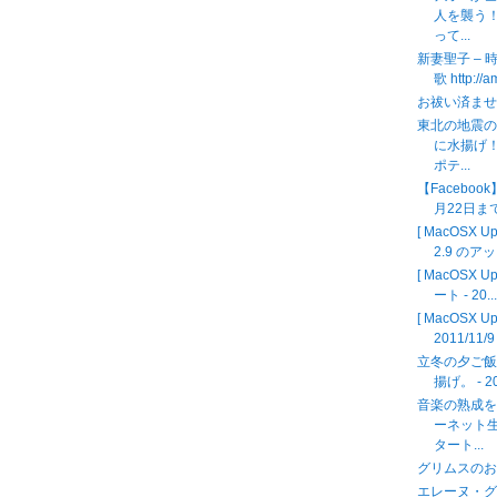
人を襲う
って...
新妻聖子 – 
歌 http://
お祓い済ま
東北の地震
に水揚げ
ポテ...
【Facebo
月22日ま
[ MacOSX
2.9 のアッ
[ MacOSX U
ート - 20..
[ MacOSX U
2011/11/9
立冬の夕ご
揚げ。 - 20
音楽の熟成
ーネット
タート...
グリムスのお客
エレーヌ・