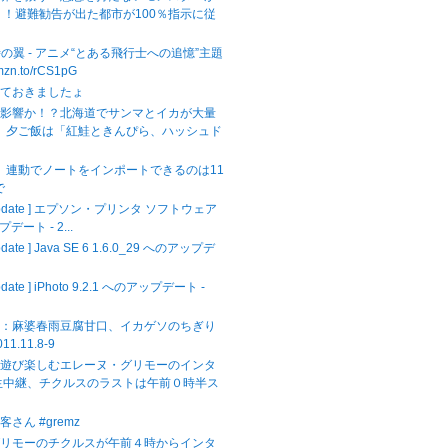
！！避難勧告が出た都市が100％指示に従
時の翼 - アニメ“とある飛行士への追憶”主題
amzn.to/rCS1pG
せておきましたょ
の影響か！？北海道でサンマとイカが大量
！ 夕ご飯は「紅鮭ときんぴら、ハッシュド
ok】連動でノートをインポートできるのは11
で
 Update ] エプソン・プリンタ ソフトウェア
プデート - 2...
pdate ] Java SE 6 1.6.0_29 へのアップデ
.
pdate ] iPhoto 9.2.1 へのアップデート -
飯：麻婆春雨豆腐甘口、イカゲソのちぎり
11.11.8-9
を遊び楽しむエレーヌ・グリモーのインタ
生中継、チクルスのラストは午前０時半ス
さん #gremz
グリモーのチクルスが午前４時からインタ