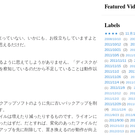
Featured Vi
Labels
★★★★
(2)
11月
役立っていない。いかにも、お役立ちしていますよと
2008/10/10
(1)
20
思えるだけだ。
2011/10/12
(3)
20
2011/10/21
(2)
201
2011/10/5
(3)
2011/
2011/11/11
(2)
るように思えてしようがありません。「ディスクが
(1)
2011/11/15
(2)
201
を察知しているのだから不足していることは動作以
2011/11/2
(2)
201
2011/11/26
(2)
20
2011/11/4
(4)
2011/
2011/11/9
(5)
(1)
2011/12/12
(1)
201
2011/12/2
(1)
2011
ックアップソフトのように先に古いバックアップを削
2011/12/29
(2)
2011/
す。
(4)
2011/12/6
(1)
イルは増えたり減ったりするものです。ライオンに
2011/9/23
(1)
2011/9
2011/9/30
(2)
201
(1)
ったはずだ。だとすれば、変化のあったファイルだ
(2)
2012/1/22
(1)
201
アップを先に削除して、置き換えるのが動作が向上
(1)
2012/2/13
(1)
201