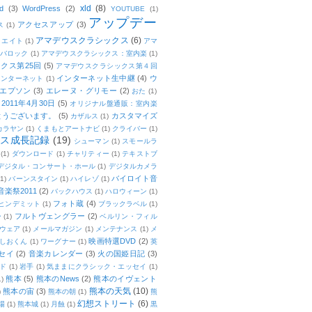
xld
(8)
d
(3)
WordPress
(2)
YOUTUBE
(1)
アップデー
アクセスアップ
(3)
ス
(1)
アマデウスクラシックス
(6)
リエイト
(1)
アマ
：バロック
(1)
アマデウスクラシックス：室内楽
(1)
クス第25回
(5)
アマデウスクラシックス第４回
インターネット生中継
(4)
ウ
インターネット
(1)
エプソン
(3)
エレーヌ・グリモー
(2)
おた
(1)
011年4月30日
(5)
オリジナル盤通販：室内楽
とうございます。
(5)
カスタマイズ
カザルス
(1)
カラヤン
(1)
くまもとアートナビ
(1)
クライバー
(1)
ムス成長記録
(19)
シューマン
(1)
スモールラ
(1)
ダウンロード
(1)
チャリティー
(1)
テキストブ
デジタル・コンサート・ホール
(1)
デジタルカメラ
バイロイト音
(1)
バーンスタイン
(1)
ハイレゾ
(1)
楽祭2011
(2)
バックハウス
(1)
ハロウィーン
(1)
フォト蔵
(4)
ヒンデミット
(1)
ブラックラベル
(1)
フルトヴェングラー
(2)
ー
(1)
ベルリン・フィル
ウェア
(1)
メールマガジン
(1)
メンテナンス
(1)
メ
映画特選DVD
(2)
しおくん
(1)
ワーグナー
(1)
英
セイ
(2)
音楽カレンダー
(3)
火の国姫日記
(3)
ド
(1)
岩手
(1)
気ままにクラシック・エッセイ
(1)
熊本
(5)
熊本のNews
(2)
熊本のイヴェント
1)
熊本の天気
(10)
熊本の宙
(3)
)
熊本の朝
(1)
熊
幻想ストリート
(6)
場
(1)
熊本城
(1)
月蝕
(1)
黒