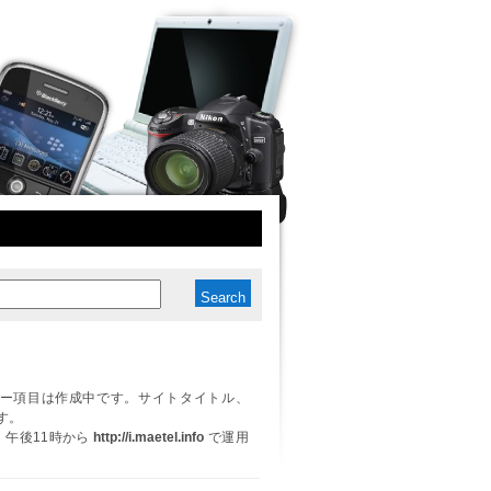
ー項目は作成中です。サイトタイトル、
す。
日、午後11時から
http://i.maetel.info
で運用