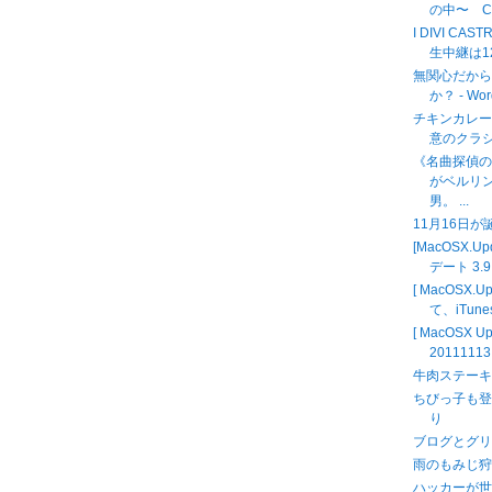
の中〜 
I DIVI C
生中継は12時
無関心だか
か？ - Wor
チキンカレー
意のクラ
《名曲探偵
がベルリ
男。 ...
11月16日
[MacOSX.
デート 3.9
[ MacOSX.
て、iTunes
[ MacOSX
2011111
牛肉ステー
ちびっ子も登
り
ブログとグリ
雨のもみじ狩り MO
ハッカーが