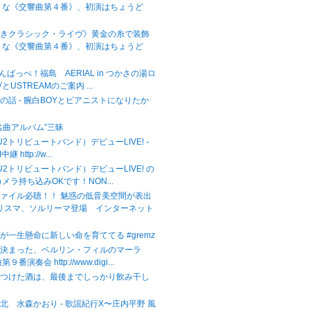
うな《交響曲第４番》、初演はちょうど
べきクラシック・ライヴ》黄金の糸で装飾
うな《交響曲第４番》、初演はちょうど
がんばっぺ！福島 AERIAL in つかさの湯ロ
USTREAMのご案内 ...
の話 - 腕白BOYとピアニストになりたか
名曲アルバム”三昧
（U2トリビュートバンド）デビューLIVE! -
継 http://w...
（U2トリビュートバンド）デビューLIVE! の
メラ持ち込みOKです！NON...
ァイル必聴！！ 魅惑の低音美空間が表出
カリスマ、ソルリーマ登場 インターネット
が一生懸命に新しい命を育ててる #gremz
が決まった、ベルリン・フィルのマーラ
番演奏会 http://www.digi...
をつけた酒は、最後までしっかり飲み干し
北 水森かおり - 歌謡紀行X〜庄内平野 風