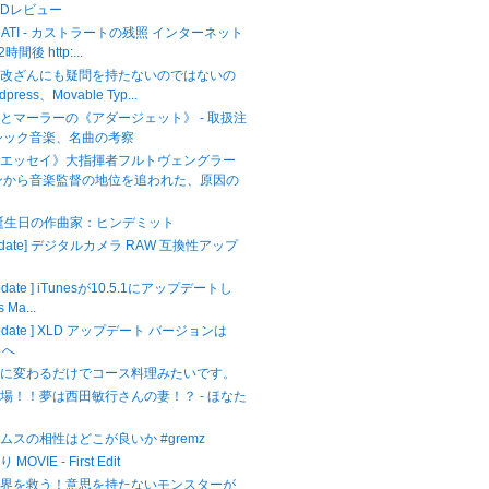
CDレビュー
ASTRATI - カストラートの残照 インターネット
間後 http:...
ら改ざんにも疑問を持たないのではないの
dpress、Movable Typ...
とマーラーの《アダージェット》 - 取扱注
シック音楽、名曲の考察
のエッセイ》大指揮者フルトヴェングラー
ンから音楽監督の地位を追われた、原因の
が誕生日の作曲家：ヒンデミット
Update] デジタルカメラ RAW 互換性アップ
Update ] iTunesが10.5.1にアップデートし
 Ma...
 Update ] XLD アップデート バージョンは
3 へ
キに変わるだけでコース料理みたいです。
場！！夢は西田敏行さんの妻！？ - ほなた
ムスの相性はどこが良いか #gremz
VIE - First Edit
世界を救う！意思を持たないモンスターが