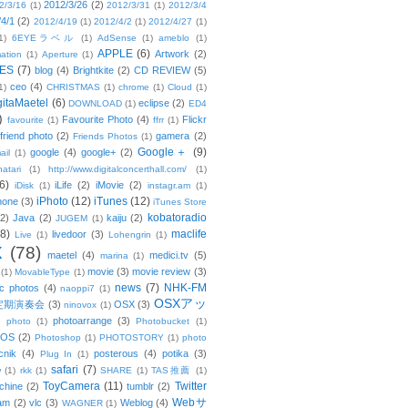
2012/3/26
(2)
2/3/16
(1)
2012/3/31
(1)
2012/3/4
/4/1
(2)
2012/4/19
(1)
2012/4/2
(1)
2012/4/27
(1)
1)
6EYEラベル
(1)
AdSense
(1)
ameblo
(1)
APPLE
(6)
Artwork
(2)
ation
(1)
Aperture
(1)
ES
(7)
blog
(4)
Brightkite
(2)
CD REVIEW
(5)
ceo
(4)
1)
CHRISTMAS
(1)
chrome
(1)
Cloud
(1)
gitaMaetel
(6)
eclipse
(2)
DOWNLOAD
(1)
ED4
)
Favourite Photo
(4)
Flickr
favourite
(1)
ffrr
(1)
friend photo
(2)
gamera
(2)
Friends Photos
(1)
Google＋
(9)
google
(4)
google+
(2)
ail
(1)
atari
(1)
http://www.digitalconcerthall.com/
(1)
6)
iLife
(2)
iMovie
(2)
iDisk
(1)
instagr.am
(1)
iPhoto
(12)
iTunes
(12)
hone
(3)
iTunes Store
kobatoradio
(2)
Java
(2)
kaiju
(2)
JUGEM
(1)
(8)
maclife
livedoor
(3)
Live
(1)
Lohengrin
(1)
X
(78)
maetel
(4)
medici.tv
(5)
marina
(1)
movie
(3)
movie review
(3)
(1)
MovableType
(1)
news
(7)
NHK-FM
c photos
(4)
naoppi7
(1)
OSXアッ
定期演奏会
(3)
OSX
(3)
ninovox
(1)
photoarrange
(3)
photo
(1)
Photobucket
(1)
OS
(2)
Photoshop
(1)
PHOTOSTORY
(1)
photo
cnik
(4)
posterous
(4)
potika
(3)
Plug In
(1)
safari
(7)
w
(1)
rkk
(1)
SHARE
(1)
TAS推薦
(1)
ToyCamera
(11)
Twitter
chine
(2)
tumblr
(2)
Webサ
am
(2)
vlc
(3)
Weblog
(4)
WAGNER
(1)