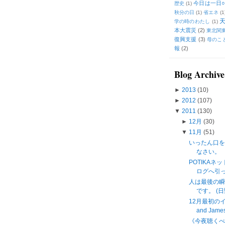
今日は一日○
歴史
(1)
秋分の日
(1)
省エネ
(1
学の時のわたし
(1)
本大震災
(2)
東北関
復興支援
(3)
母のこ
報
(2)
Blog Archive
►
2013
(10)
►
2012
(107)
▼
2011
(130)
►
12月
(30)
▼
11月
(51)
いったん口
なさい。
POTIKAネ
ログへ引
人は最後の瞬
です。 (日
12月最初のイン
and James 
《今夜聴く