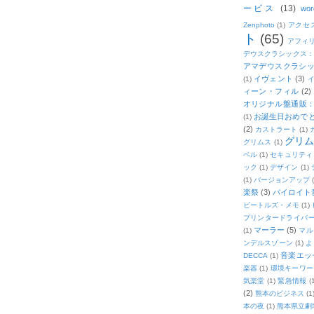
ービス
(13)
wor
Zenphoto
(1)
アクセ
ト
(65)
アフィ
デウスクラシックス
アマデウスクラシッ
イヴェント
(3)
(1)
ィーン・フィル
(2)
オリジナル盤通販：2
お誕生日おめで
(1)
(2)
カストラート
(1)
グリ
グリムス
(1)
ベル
(1)
セキュリティ
ック
(1)
デザイン
(1)
(1)
バージョンアップ
楽祭
(3)
バイロイト音
ビートルズ・メモ
(1)
プリンタードライバ
マーラー
(5)
(1)
マル
ンデルスゾーン
(1)
よ
音楽エッ
DECCA
(1)
楽器
(1)
環境キーワー
気楽堂
(1)
緊急情報
(
(2)
熊本のビジネス
(1
本の夜
(1)
熊本県立劇