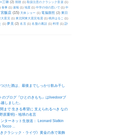
○三昧
(2)
視聴
(1)
取扱注意のクラシック音楽
(1)
)
食事
(1)
速報
(1)
地震
(1)
中学の頃の思いで
(1)
中
天宮飯店
(15)
電脳萠照
(2)
東日
天体ショー
(1)
東大震災
(1)
東北関東大震災地震
(1)
桃井はるこ
(1)
夢見
(2)
訃
と
(1)
名言
(1)
名盤の裏話
(1)
料理
(1)
をつけた酒は、最後までしっかり飲み干し
ットのブログ『ひとのきもち』はlivedoorブ
っ越しました。
間まで 生きる希望に 支えられるべき なの
野原重明) - 地球の名言
ターネット生放送： Leonard Slatkin
Tocco ...
べきクラシック・ライヴ》黄金の糸で装飾