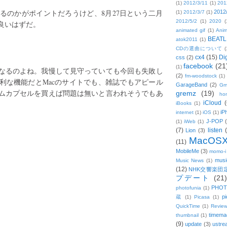
(1)
2012/3/11
(1)
201
るのかがポイントだろうけど、8月27日という二月
2012
(1)
2012/3/7
(1)
2012/5/2
(1)
2020
(
良いはずだ。
animated gif
(1)
Anim
BEATL
atok2011
(1)
CDの選曲について
(
cx4
(15)
Di
css
(2)
facebook
(21
(1)
なるのよね。我慢して見守っていても今回も失敗し
(2)
fm-woodstock
(1)
利な機能だとMacのサイトでも、雑誌でもアピール
GarageBand
(2)
Gm
ムカプセルを買えば問題は無いと言われそうでもあ
gremz
(19)
hon
iCloud
(
iBooks
(1)
iP
internet
(1)
iOS
(1)
J-POP
(1)
iWeb
(1)
(7)
listen
Lion
(3)
MacOS
(11)
MobileMe
(3)
momo-i
musi
Music News
(1)
(12)
NHK交響楽団
プデート
(21)
PHOT
photofunia
(1)
pi
蔵
(1)
Picasa
(1)
QuickTime
(1)
Revie
timema
thumbnail
(1)
(9)
update
(3)
ustre