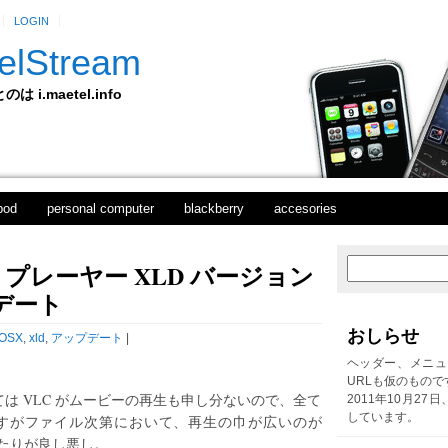
LOGIN
elStream
 i.maetel.info
pod
personal computer
blackberry
accesories
プレーヤー XLD バージョン
次
ホ
の
ー
プデート
投
ム
稿
おしらせ
OSX
,
xld
,
アップデート
|
前
の
ヘッダー、メニュ
投
URLも仮のもので
稿
ては VLC がムービーの再生も申し分ないので、全て
2011年10月27
しています。
すがファイル次第において、再生の巾が広いのが
たりが良し悪し。