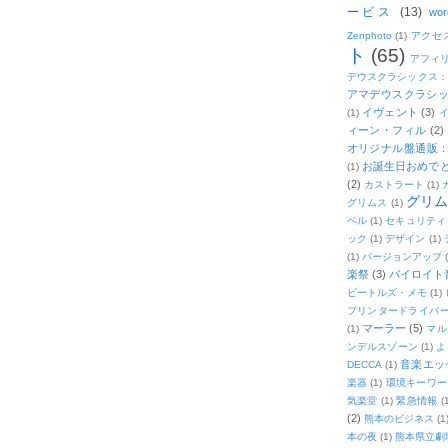
ービス
(13)
wor
Zenphoto
(1)
アクセ
ト
(65)
アフィ
デウスクラシックス
アマデウスクラシッ
イヴェント
(3)
(1)
ィーン・フィル
(2)
オリジナル盤通販：2
お誕生日おめで
(1)
(2)
カストラート
(1)
グリ
グリムス
(1)
ベル
(1)
セキュリティ
ック
(1)
デザイン
(1)
(1)
バージョンアップ
楽祭
(3)
バイロイト音
ビートルズ・メモ
(1)
プリンタードライバ
マーラー
(5)
(1)
マル
ンデルスゾーン
(1)
よ
音楽エッ
DECCA
(1)
楽器
(1)
環境キーワー
気楽堂
(1)
緊急情報
(
(2)
熊本のビジネス
(1
本の夜
(1)
熊本県立劇