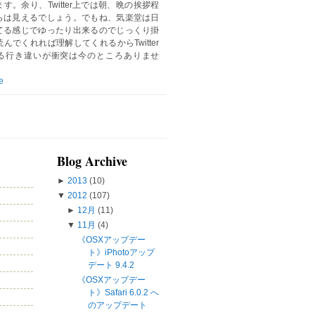
す。余り、Twitter上では朝、晩の挨拶程
らは見えるでしょう。でもね、気楽堂は日
てる感じでゆったり出来るのでじっくり掛
んでくれれば理解してくれるからTwitter
る行き違いが衝突は今のところありませ
e
Blog Archive
►
2013
(10)
▼
2012
(107)
►
12月
(11)
▼
11月
(4)
《OSXアップデー
ト》iPhotoアップ
デート 9.4.2
《OSXアップデー
ト》Safari 6.0.2 へ
のアップデート