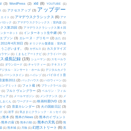
xld
(8)
d
(3)
WordPress
(2)
YOUTUBE
(1)
アップデー
アクセスアップ
(3)
ス
(1)
アマデウスクラシックス
(6)
リエイト
(1)
アマ
：バロック
(1)
アマデウスクラシックス：室内楽
(1)
クス第25回
(5)
アマデウスクラシックス第４回
インターネット生中継
(4)
ウ
インターネット
(1)
エプソン
(3)
エレーヌ・グリモー
(2)
おた
(1)
011年4月30日
(5)
オリジナル盤通販：室内楽
とうございます。
(5)
カスタマイズ
カザルス
(1)
カラヤン
(1)
くまもとアートナビ
(1)
クライバー
(1)
ムス成長記録
(19)
シューマン
(1)
スモールラ
(1)
ダウンロード
(1)
チャリティー
(1)
テキストブ
デジタル・コンサート・ホール
(1)
デジタルカメラ
バイロイト音
(1)
バーンスタイン
(1)
ハイレゾ
(1)
楽祭2011
(2)
バックハウス
(1)
ハロウィーン
(1)
フォト蔵
(4)
ヒンデミット
(1)
ブラックラベル
(1)
フルトヴェングラー
(2)
ー
(1)
ベルリン・フィル
ウェア
(1)
メールマガジン
(1)
メンテナンス
(1)
メ
映画特選DVD
(2)
しおくん
(1)
ワーグナー
(1)
英
セイ
(2)
音楽カレンダー
(3)
火の国姫日記
(3)
ド
(1)
岩手
(1)
気ままにクラシック・エッセイ
(1)
熊本
(5)
熊本のNews
(2)
熊本のイヴェント
1)
熊本の天気
(10)
熊本の宙
(3)
)
熊本の朝
(1)
熊
幻想ストリート
(6)
場
(1)
熊本城
(1)
月蝕
(1)
黒