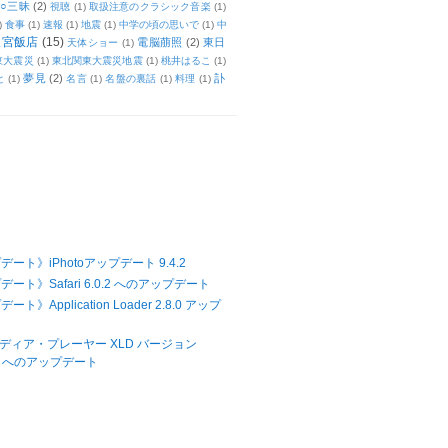
○三昧
(2)
視聴
(1)
取扱注意のクラシック音楽
(1)
)
食事
(1)
速報
(1)
地震
(1)
中学の頃の思いで
(1)
中
天宮飯店
(15)
電脳萠照
(2)
東日
天体ショー
(1)
東大震災
(1)
東北関東大震災地震
(1)
桃井はるこ
(1)
夢見
(2)
訃
と
(1)
名言
(1)
名盤の裏話
(1)
料理
(1)
ート》iPhotoアップデート 9.4.2
ート》Safari 6.0.2 へのアップデート
ト》Application Loader 2.8.0 アップ
メディア・プレーヤー XLD バージョン
27 へのアップデート