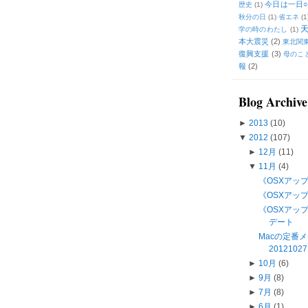
今日は一日○
歴史
(1)
秋分の日
(1)
省エネ
(1
学の時のわたし
(1)
本大震災
(2)
東北関
復興支援
(3)
母のこ
報
(2)
Blog Archive
►
2013
(10)
▼
2012
(107)
►
12月
(11)
▼
11月
(4)
《OSXアップデ
《OSXアップデ
《OSXアップデー
デート
Macの定番
201210
►
10月
(6)
►
9月
(8)
►
7月
(8)
►
6月
(1)