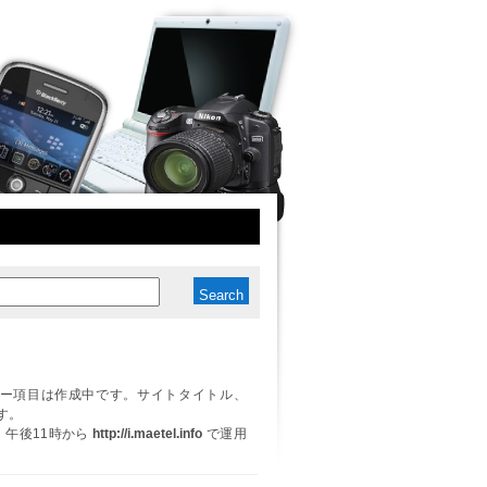
ー項目は作成中です。サイトタイトル、
す。
日、午後11時から
http://i.maetel.info
で運用