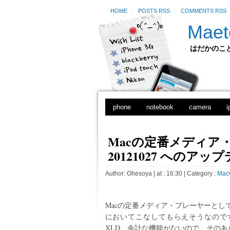
HOME
POSTS RSS
COMMENTS RSS
Maet
はだかのことのは
phone
notebook
camera
i
Macの定番メディア・
20121027 へのアッ
Author:
Ohesoya
| at : 16:30 |
Category :
Mac
Macの定番メディア・プレーヤーとし
においてこなしてもらえそうなので
XLD。余計な機能がないので、そのあ