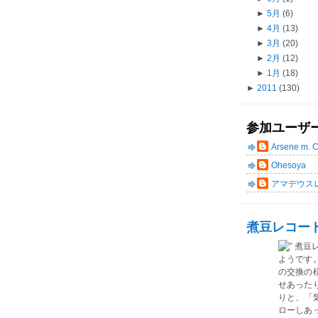
►
5月
(6)
►
4月
(13)
►
3月
(20)
►
2月
(12)
►
1月
(18)
►
2011
(130)
参加ユーザ
Arsene m. 
Ohesoya
アマデウス
煮豆レコー
煮豆
ようです
の交換の
せあった
りと、「気
ローしあ