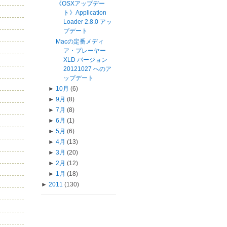
《OSXアップデー
ト》Application
Loader 2.8.0 アッ
プデート
Macの定番メディ
ア・プレーヤー
XLD バージョン
20121027 へのア
ップデート
►
10月
(6)
►
9月
(8)
►
7月
(8)
►
6月
(1)
►
5月
(6)
►
4月
(13)
►
3月
(20)
►
2月
(12)
►
1月
(18)
►
2011
(130)