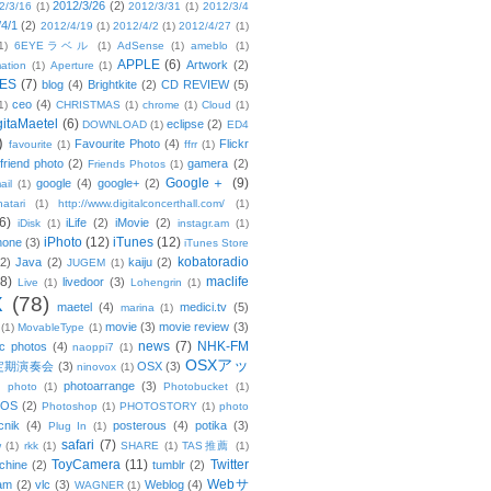
2012/3/26
(2)
2/3/16
(1)
2012/3/31
(1)
2012/3/4
/4/1
(2)
2012/4/19
(1)
2012/4/2
(1)
2012/4/27
(1)
1)
6EYEラベル
(1)
AdSense
(1)
ameblo
(1)
APPLE
(6)
Artwork
(2)
ation
(1)
Aperture
(1)
ES
(7)
blog
(4)
Brightkite
(2)
CD REVIEW
(5)
ceo
(4)
1)
CHRISTMAS
(1)
chrome
(1)
Cloud
(1)
gitaMaetel
(6)
eclipse
(2)
DOWNLOAD
(1)
ED4
)
Favourite Photo
(4)
Flickr
favourite
(1)
ffrr
(1)
friend photo
(2)
gamera
(2)
Friends Photos
(1)
Google＋
(9)
google
(4)
google+
(2)
ail
(1)
atari
(1)
http://www.digitalconcerthall.com/
(1)
6)
iLife
(2)
iMovie
(2)
iDisk
(1)
instagr.am
(1)
iPhoto
(12)
iTunes
(12)
hone
(3)
iTunes Store
kobatoradio
(2)
Java
(2)
kaiju
(2)
JUGEM
(1)
(8)
maclife
livedoor
(3)
Live
(1)
Lohengrin
(1)
X
(78)
maetel
(4)
medici.tv
(5)
marina
(1)
movie
(3)
movie review
(3)
(1)
MovableType
(1)
news
(7)
NHK-FM
c photos
(4)
naoppi7
(1)
OSXアッ
定期演奏会
(3)
OSX
(3)
ninovox
(1)
photoarrange
(3)
photo
(1)
Photobucket
(1)
OS
(2)
Photoshop
(1)
PHOTOSTORY
(1)
photo
cnik
(4)
posterous
(4)
potika
(3)
Plug In
(1)
safari
(7)
w
(1)
rkk
(1)
SHARE
(1)
TAS推薦
(1)
ToyCamera
(11)
Twitter
chine
(2)
tumblr
(2)
Webサ
am
(2)
vlc
(3)
Weblog
(4)
WAGNER
(1)