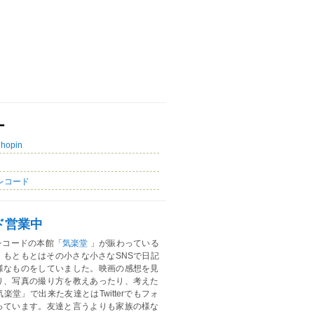
ー
Chopin
レコード
ド営業中
レコードの本館「
気楽堂
」が賑わっている
。もともとはその小さな小さなSNSで日記
様なものをしていました。映画の感想を見
り、写真の撮り方を教えあったり、考えた
楽堂」で出来た友達とはTwitterでもフォ
っています。友達と言うよりも家族の様な