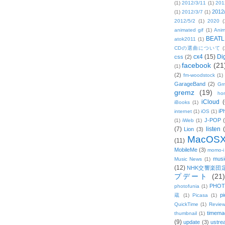
(1)
2012/3/11
(1)
201
2012
(1)
2012/3/7
(1)
2012/5/2
(1)
2020
(
animated gif
(1)
Anim
BEATL
atok2011
(1)
CDの選曲について
(
cx4
(15)
Di
css
(2)
facebook
(21
(1)
(2)
fm-woodstock
(1)
GarageBand
(2)
Gm
gremz
(19)
hon
iCloud
(
iBooks
(1)
iP
internet
(1)
iOS
(1)
J-POP
(1)
iWeb
(1)
(7)
listen
Lion
(3)
MacOS
(11)
MobileMe
(3)
momo-i
musi
Music News
(1)
(12)
NHK交響楽団
プデート
(21)
PHOT
photofunia
(1)
pi
蔵
(1)
Picasa
(1)
QuickTime
(1)
Revie
timema
thumbnail
(1)
(9)
update
(3)
ustre