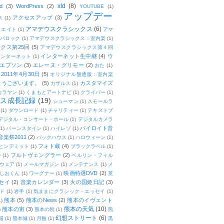
xld
(8)
d
(3)
WordPress
(2)
YOUTUBE
(1)
アップデー
アクセスアップ
(3)
ス
(1)
アマデウスクラシックス
(6)
リエイト
(1)
アマ
：バロック
(1)
アマデウスクラシックス：室内楽
(1)
クス第25回
(5)
アマデウスクラシックス第４回
インターネット生中継
(4)
ウ
インターネット
(1)
エプソン
(3)
エレーヌ・グリモー
(2)
おた
(1)
011年4月30日
(5)
オリジナル盤通販：室内楽
とうございます。
(5)
カスタマイズ
カザルス
(1)
カラヤン
(1)
くまもとアートナビ
(1)
クライバー
(1)
ムス成長記録
(19)
シューマン
(1)
スモールラ
(1)
ダウンロード
(1)
チャリティー
(1)
テキストブ
デジタル・コンサート・ホール
(1)
デジタルカメラ
バイロイト音
(1)
バーンスタイン
(1)
ハイレゾ
(1)
楽祭2011
(2)
バックハウス
(1)
ハロウィーン
(1)
フォト蔵
(4)
ヒンデミット
(1)
ブラックラベル
(1)
フルトヴェングラー
(2)
ー
(1)
ベルリン・フィル
ウェア
(1)
メールマガジン
(1)
メンテナンス
(1)
メ
映画特選DVD
(2)
しおくん
(1)
ワーグナー
(1)
英
セイ
(2)
音楽カレンダー
(3)
火の国姫日記
(3)
ド
(1)
岩手
(1)
気ままにクラシック・エッセイ
(1)
熊本
(5)
熊本のNews
(2)
熊本のイヴェント
1)
熊本の天気
(10)
熊本の宙
(3)
)
熊本の朝
(1)
熊
幻想ストリート
(6)
場
(1)
熊本城
(1)
月蝕
(1)
黒