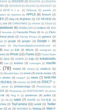
2012/3/26
(2)
2/3/16
(1)
2012/3/31
(1)
2012/3/4
/4/1
(2)
2012/4/19
(1)
2012/4/2
(1)
2012/4/27
(1)
1)
6EYEラベル
(1)
AdSense
(1)
ameblo
(1)
APPLE
(6)
Artwork
(2)
ation
(1)
Aperture
(1)
ES
(7)
blog
(4)
Brightkite
(2)
CD REVIEW
(5)
ceo
(4)
1)
CHRISTMAS
(1)
chrome
(1)
Cloud
(1)
gitaMaetel
(6)
eclipse
(2)
DOWNLOAD
(1)
ED4
)
Favourite Photo
(4)
Flickr
favourite
(1)
ffrr
(1)
friend photo
(2)
gamera
(2)
Friends Photos
(1)
Google＋
(9)
google
(4)
google+
(2)
ail
(1)
atari
(1)
http://www.digitalconcerthall.com/
(1)
6)
iLife
(2)
iMovie
(2)
iDisk
(1)
instagr.am
(1)
iPhoto
(12)
iTunes
(12)
hone
(3)
iTunes Store
kobatoradio
(2)
Java
(2)
kaiju
(2)
JUGEM
(1)
(8)
maclife
livedoor
(3)
Live
(1)
Lohengrin
(1)
X
(78)
maetel
(4)
medici.tv
(5)
marina
(1)
movie
(3)
movie review
(3)
(1)
MovableType
(1)
news
(7)
NHK-FM
c photos
(4)
naoppi7
(1)
OSXアッ
定期演奏会
(3)
OSX
(3)
ninovox
(1)
photoarrange
(3)
photo
(1)
Photobucket
(1)
OS
(2)
Photoshop
(1)
PHOTOSTORY
(1)
photo
cnik
(4)
posterous
(4)
potika
(3)
Plug In
(1)
safari
(7)
w
(1)
rkk
(1)
SHARE
(1)
TAS推薦
(1)
ToyCamera
(11)
Twitter
chine
(2)
tumblr
(2)
Webサ
am
(2)
vlc
(3)
Weblog
(4)
WAGNER
(1)