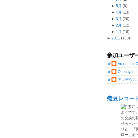
►
5月
(6)
►
4月
(13)
►
3月
(20)
►
2月
(12)
►
1月
(18)
►
2011
(130)
参加ユーザ
Arsene m. 
Ohesoya
アマデウス
煮豆レコー
煮豆
ようです
の交換の
せあった
りと、「気
ローしあ