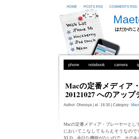
HOME
POSTS RSS
COMMENTS RSS
Maet
はだかのことのは
phone
notebook
camera
i
Macの定番メディア・
20121027 へのアッ
Author:
Ohesoya
| at : 16:30 |
Category :
Mac
Macの定番メディア・プレーヤーとし
においてこなしてもらえそうなので
XLD。余計な機能がないので、そのあ