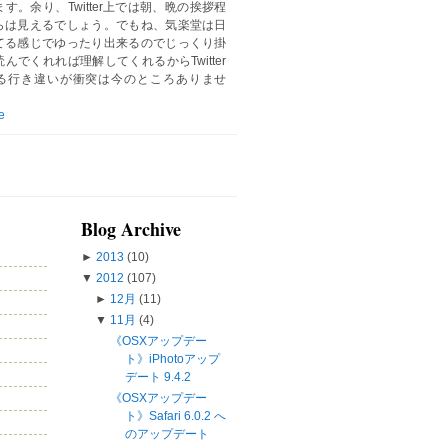
す。余り、Twitter上では朝、晩の挨拶程
らは見えるでしょう。でもね、気楽堂は日
てる感じでゆったり出来るのでじっくり掛
んでくれれば理解してくれるからTwitter
る行き違いが衝突は今のところありませ
e
Blog Archive
►
2013
(10)
▼
2012
(107)
►
12月
(11)
▼
11月
(4)
《OSXアップデー
ト》iPhotoアップ
デート 9.4.2
《OSXアップデー
ト》Safari 6.0.2 へ
のアップデート