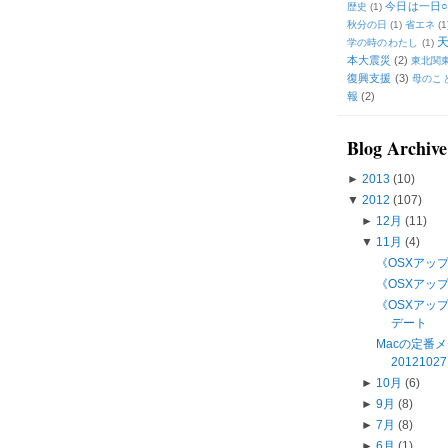
今日は一日○
歴史
(1)
秋分の日
(1)
省エネ
(1
学の時のわたし
(1)
本大震災
(2)
東北関
復興支援
(3)
母のこ
報
(2)
Blog Archive
►
2013
(10)
▼
2012
(107)
►
12月
(11)
▼
11月
(4)
《OSXアップデ
《OSXアップデ
《OSXアップデー
デート
Macの定番
201210
►
10月
(6)
►
9月
(8)
►
7月
(8)
►
6月
(1)