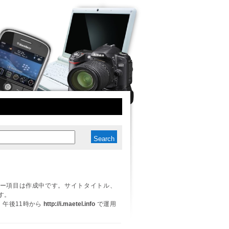
ー項目は作成中です。サイトタイトル、
す。
日、午後11時から
http://i.maetel.info
で運用