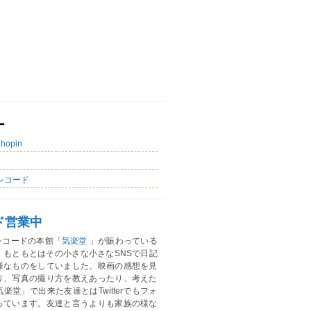
ー
Chopin
レコード
ド営業中
レコードの本館「
気楽堂
」が賑わっている
。もともとはその小さな小さなSNSで日記
様なものをしていました。映画の感想を見
り、写真の撮り方を教えあったり、考えた
楽堂」で出来た友達とはTwitterでもフォ
っています。友達と言うよりも家族の様な