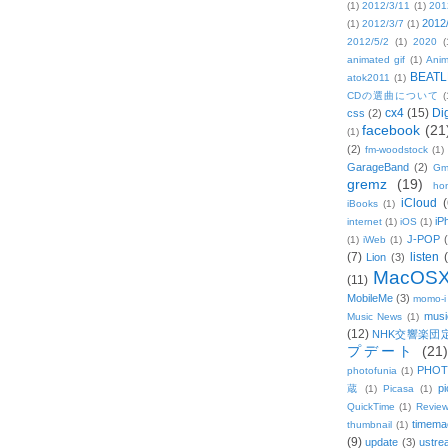
(1)
2012/3/11
(1)
201
2012
(1)
2012/3/7
(1)
2012/5/2
(1)
2020
(
animated gif
(1)
Anim
BEATL
atok2011
(1)
CDの選曲について
(
cx4
(15)
Di
css
(2)
facebook
(21
(1)
(2)
fm-woodstock
(1)
GarageBand
(2)
Gm
gremz
(19)
hon
iCloud
(
iBooks
(1)
iP
internet
(1)
iOS
(1)
J-POP
(1)
iWeb
(1)
(7)
listen
Lion
(3)
MacOS
(11)
MobileMe
(3)
momo-i
musi
Music News
(1)
(12)
NHK交響楽団
プデート
(21)
PHOT
photofunia
(1)
pi
蔵
(1)
Picasa
(1)
QuickTime
(1)
Revie
timema
thumbnail
(1)
(9)
update
(3)
ustre