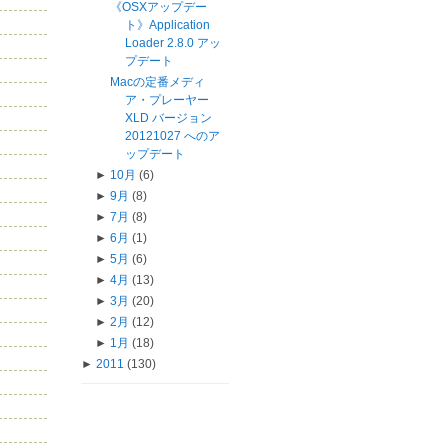
《OSXアップデー
ト》Application
Loader 2.8.0 アッ
プデート
Macの定番メディ
ア・プレーヤー
XLD バージョン
20121027 へのア
ップデート
►
10月
(6)
►
9月
(8)
►
7月
(8)
►
6月
(1)
►
5月
(6)
►
4月
(13)
►
3月
(20)
►
2月
(12)
►
1月
(18)
►
2011
(130)