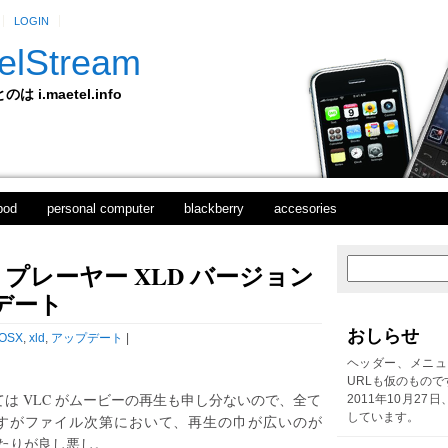
LOGIN
elStream
 i.maetel.info
pod
personal computer
blackberry
accesories
プレーヤー XLD バージョン
次
ホ
の
ー
プデート
投
ム
稿
おしらせ
OSX
,
xld
,
アップデート
|
前
の
ヘッダー、メニュ
投
URLも仮のもので
稿
ては VLC がムービーの再生も申し分ないので、全て
2011年10月27
しています。
すがファイル次第において、再生の巾が広いのが
たりが良し悪し。