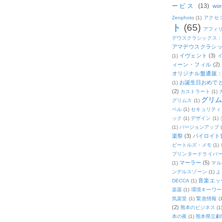
ービス
(13)
wor
Zenphoto
(1)
アクセ
ト
(65)
アフィ
デウスクラシックス
アマデウスクラシッ
イヴェント
(3)
(1)
ィーン・フィル
(2)
オリジナル盤通販：2
お誕生日おめで
(1)
(2)
カストラート
(1)
グリ
グリムス
(1)
ベル
(1)
セキュリティ
ック
(1)
デザイン
(1)
(1)
バージョンアップ
楽祭
(3)
バイロイト音
ビートルズ・メモ
(1)
プリンタードライバ
マーラー
(5)
(1)
マル
ンデルスゾーン
(1)
よ
音楽エッ
DECCA
(1)
楽器
(1)
環境キーワー
気楽堂
(1)
緊急情報
(
(2)
熊本のビジネス
(1
本の夜
(1)
熊本県立劇