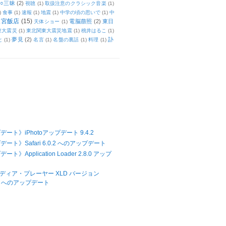
○三昧
(2)
視聴
(1)
取扱注意のクラシック音楽
(1)
)
食事
(1)
速報
(1)
地震
(1)
中学の頃の思いで
(1)
中
天宮飯店
(15)
電脳萠照
(2)
東日
天体ショー
(1)
東大震災
(1)
東北関東大震災地震
(1)
桃井はるこ
(1)
夢見
(2)
訃
と
(1)
名言
(1)
名盤の裏話
(1)
料理
(1)
ート》iPhotoアップデート 9.4.2
ート》Safari 6.0.2 へのアップデート
ト》Application Loader 2.8.0 アップ
メディア・プレーヤー XLD バージョン
27 へのアップデート