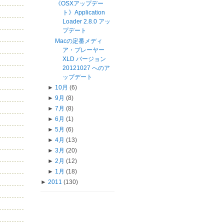
《OSXアップデー
ト》Application
Loader 2.8.0 アッ
プデート
Macの定番メディ
ア・プレーヤー
XLD バージョン
20121027 へのア
ップデート
►
10月
(6)
►
9月
(8)
►
7月
(8)
►
6月
(1)
►
5月
(6)
►
4月
(13)
►
3月
(20)
►
2月
(12)
►
1月
(18)
►
2011
(130)