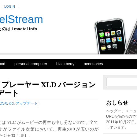
LOGIN
elStream
 i.maetel.info
pod
personal computer
blackberry
accesories
プレーヤー XLD バージョン
次
ホ
の
ー
プデート
投
ム
稿
おしらせ
OSX
,
xld
,
アップデート
|
前
の
ヘッダー、メニュ
投
URLも仮のもので
稿
ては VLC がムービーの再生も申し分ないので、全て
2011年10月27
しています。
すがファイル次第において、再生の巾が広いのが
たりが良し悪し。