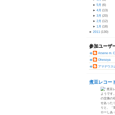
►
5月
(6)
►
4月
(13)
►
3月
(20)
►
2月
(12)
►
1月
(18)
►
2011
(130)
参加ユーザ
Arsene m. 
Ohesoya
アマデウス
煮豆レコー
煮豆
ようです
の交換の
せあった
りと、「気
ローしあ