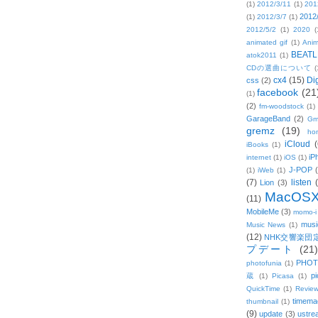
(1)
2012/3/11
(1)
201
2012
(1)
2012/3/7
(1)
2012/5/2
(1)
2020
(
animated gif
(1)
Anim
BEATL
atok2011
(1)
CDの選曲について
(
cx4
(15)
Di
css
(2)
facebook
(21
(1)
(2)
fm-woodstock
(1)
GarageBand
(2)
Gm
gremz
(19)
hon
iCloud
(
iBooks
(1)
iP
internet
(1)
iOS
(1)
J-POP
(1)
iWeb
(1)
(7)
listen
Lion
(3)
MacOS
(11)
MobileMe
(3)
momo-i
musi
Music News
(1)
(12)
NHK交響楽団
プデート
(21)
PHOT
photofunia
(1)
pi
蔵
(1)
Picasa
(1)
QuickTime
(1)
Revie
timema
thumbnail
(1)
(9)
update
(3)
ustre