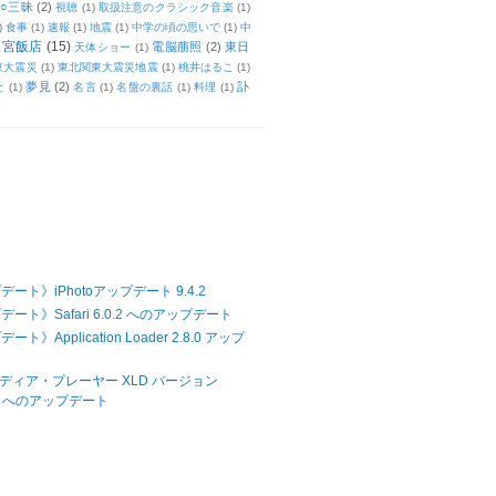
○三昧
(2)
視聴
(1)
取扱注意のクラシック音楽
(1)
)
食事
(1)
速報
(1)
地震
(1)
中学の頃の思いで
(1)
中
天宮飯店
(15)
電脳萠照
(2)
東日
天体ショー
(1)
東大震災
(1)
東北関東大震災地震
(1)
桃井はるこ
(1)
夢見
(2)
訃
と
(1)
名言
(1)
名盤の裏話
(1)
料理
(1)
ート》iPhotoアップデート 9.4.2
ート》Safari 6.0.2 へのアップデート
ト》Application Loader 2.8.0 アップ
メディア・プレーヤー XLD バージョン
27 へのアップデート