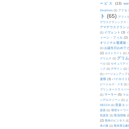
ービス
(13)
wor
Zenphoto
(1)
アクセ
ト
(65)
アフィ
デウスクラシックス
アマデウスクラシッ
イヴェント
(3)
(1)
ィーン・フィル
(2)
オリジナル盤通販：2
お誕生日おめで
(1)
(2)
カストラート
(1)
グリ
グリムス
(1)
ベル
(1)
セキュリティ
ック
(1)
デザイン
(1)
(1)
バージョンアップ
楽祭
(3)
バイロイト音
ビートルズ・メモ
(1)
プリンタードライバ
マーラー
(5)
(1)
マル
ンデルスゾーン
(1)
よ
音楽エッ
DECCA
(1)
楽器
(1)
環境キーワー
気楽堂
(1)
緊急情報
(
(2)
熊本のビジネス
(1
本の夜
(1)
熊本県立劇