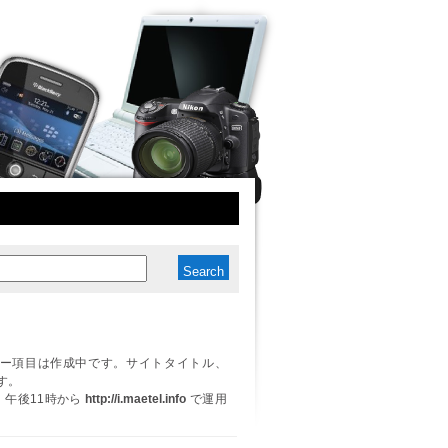
ー項目は作成中です。サイトタイトル、
す。
日、午後11時から
http://i.maetel.info
で運用