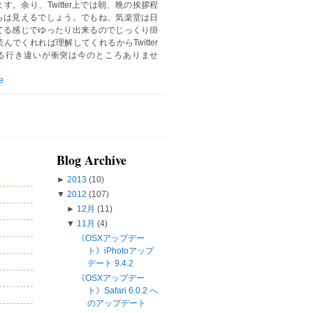
す。余り、Twitter上では朝、晩の挨拶程
らは見えるでしょう。でもね、気楽堂は日
てる感じでゆったり出来るのでじっくり掛
んでくれれば理解してくれるからTwitter
る行き違いが衝突は今のところありませ
e
Blog Archive
►
2013
(10)
▼
2012
(107)
►
12月
(11)
▼
11月
(4)
《OSXアップデー
ト》iPhotoアップ
デート 9.4.2
《OSXアップデー
ト》Safari 6.0.2 へ
のアップデート