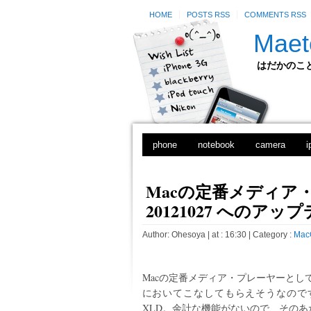
HOME
POSTS RSS
COMMENTS RSS
Maet
はだかのことのは
phone
notebook
camera
i
Macの定番メディア・
20121027 へのアッ
Author:
Ohesoya
| at : 16:30 |
Category :
Mac
Macの定番メディア・プレーヤーとし
においてこなしてもらえそうなので
XLD。余計な機能がないので、そのあ