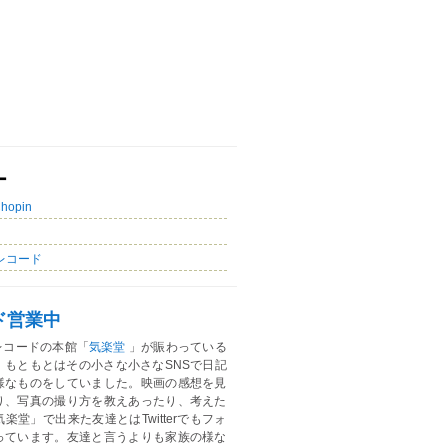
ー
Chopin
レコード
ド営業中
レコードの本館「
気楽堂
」が賑わっている
。もともとはその小さな小さなSNSで日記
様なものをしていました。映画の感想を見
り、写真の撮り方を教えあったり、考えた
楽堂」で出来た友達とはTwitterでもフォ
っています。友達と言うよりも家族の様な