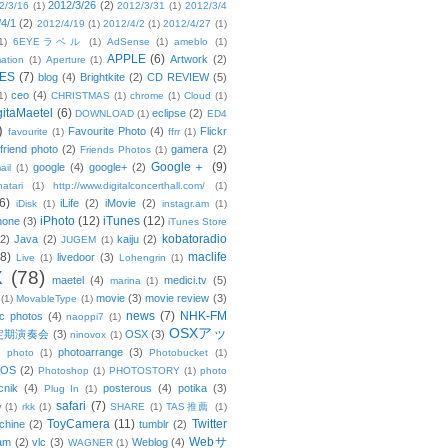
2012/3/26
(2)
2/3/16
(1)
2012/3/31
(1)
2012/3/4
/4/1
(2)
2012/4/19
(1)
2012/4/2
(1)
2012/4/27
(1)
1)
6EYEラベル
(1)
AdSense
(1)
ameblo
(1)
APPLE
(6)
Artwork
(2)
ation
(1)
Aperture
(1)
ES
(7)
blog
(4)
Brightkite
(2)
CD REVIEW
(5)
ceo
(4)
1)
CHRISTMAS
(1)
chrome
(1)
Cloud
(1)
gitaMaetel
(6)
eclipse
(2)
DOWNLOAD
(1)
ED4
)
Favourite Photo
(4)
Flickr
favourite
(1)
ffrr
(1)
friend photo
(2)
gamera
(2)
Friends Photos
(1)
Google＋
(9)
google
(4)
google+
(2)
ail
(1)
atari
(1)
http://www.digitalconcerthall.com/
(1)
6)
iLife
(2)
iMovie
(2)
iDisk
(1)
instagr.am
(1)
iPhoto
(12)
iTunes
(12)
hone
(3)
iTunes Store
kobatoradio
(2)
Java
(2)
kaiju
(2)
JUGEM
(1)
(8)
maclife
livedoor
(3)
Live
(1)
Lohengrin
(1)
X
(78)
maetel
(4)
medici.tv
(5)
marina
(1)
movie
(3)
movie review
(3)
(1)
MovableType
(1)
news
(7)
NHK-FM
c photos
(4)
naoppi7
(1)
OSXアッ
定期演奏会
(3)
OSX
(3)
ninovox
(1)
photoarrange
(3)
photo
(1)
Photobucket
(1)
OS
(2)
Photoshop
(1)
PHOTOSTORY
(1)
photo
cnik
(4)
posterous
(4)
potika
(3)
Plug In
(1)
safari
(7)
w
(1)
rkk
(1)
SHARE
(1)
TAS推薦
(1)
ToyCamera
(11)
Twitter
chine
(2)
tumblr
(2)
Webサ
am
(2)
vlc
(3)
Weblog
(4)
WAGNER
(1)