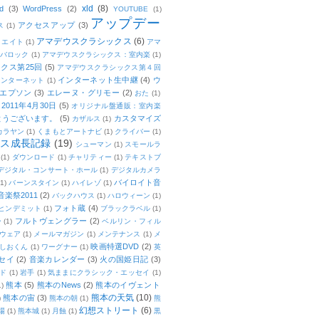
xld
(8)
d
(3)
WordPress
(2)
YOUTUBE
(1)
アップデー
アクセスアップ
(3)
ス
(1)
アマデウスクラシックス
(6)
リエイト
(1)
アマ
：バロック
(1)
アマデウスクラシックス：室内楽
(1)
クス第25回
(5)
アマデウスクラシックス第４回
インターネット生中継
(4)
ウ
インターネット
(1)
エプソン
(3)
エレーヌ・グリモー
(2)
おた
(1)
011年4月30日
(5)
オリジナル盤通販：室内楽
とうございます。
(5)
カスタマイズ
カザルス
(1)
カラヤン
(1)
くまもとアートナビ
(1)
クライバー
(1)
ムス成長記録
(19)
シューマン
(1)
スモールラ
(1)
ダウンロード
(1)
チャリティー
(1)
テキストブ
デジタル・コンサート・ホール
(1)
デジタルカメラ
バイロイト音
(1)
バーンスタイン
(1)
ハイレゾ
(1)
楽祭2011
(2)
バックハウス
(1)
ハロウィーン
(1)
フォト蔵
(4)
ヒンデミット
(1)
ブラックラベル
(1)
フルトヴェングラー
(2)
ー
(1)
ベルリン・フィル
ウェア
(1)
メールマガジン
(1)
メンテナンス
(1)
メ
映画特選DVD
(2)
しおくん
(1)
ワーグナー
(1)
英
セイ
(2)
音楽カレンダー
(3)
火の国姫日記
(3)
ド
(1)
岩手
(1)
気ままにクラシック・エッセイ
(1)
熊本
(5)
熊本のNews
(2)
熊本のイヴェント
1)
熊本の天気
(10)
熊本の宙
(3)
)
熊本の朝
(1)
熊
幻想ストリート
(6)
場
(1)
熊本城
(1)
月蝕
(1)
黒