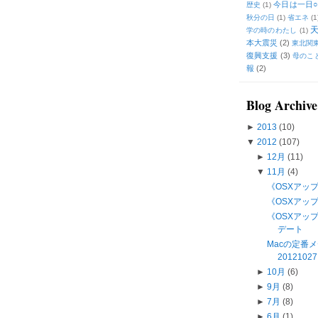
今日は一日○
歴史
(1)
秋分の日
(1)
省エネ
(1
学の時のわたし
(1)
本大震災
(2)
東北関
復興支援
(3)
母のこ
報
(2)
Blog Archive
►
2013
(10)
▼
2012
(107)
►
12月
(11)
▼
11月
(4)
《OSXアップデ
《OSXアップデ
《OSXアップデー
デート
Macの定番
201210
►
10月
(6)
►
9月
(8)
►
7月
(8)
►
6月
(1)