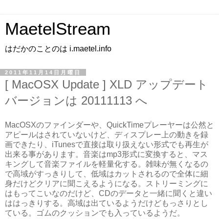
MaetelStream
はだかのことのは i.maetel.info
2011年11月14日月曜日
[ MacOSX Update ] XLD アップデート
バージョンは 20111113 へ
MacOSXのファインダーや、QuickTimeプレーヤーは公然と
アピールはされていないけど、ディスプレー上の動きを録
画できたり、iTunesで直接は取り扱えない形式でも再生が
出来る事があります。音楽はmp3形式に変換すると、マス
キングして音楽ファイルを軽量化する。雑味が無くなるの
で高域がすっきりして、低域はカットされるので全体に細
身だけどクリアに聞こえるようになる。ストリーミングに
はもってこいなのだけど、CDのデータと一緒に聞くと違い
ははっきりする。高域は出ているようだけどもっさりとし
ている。ゴムのクッションでも入っているようだ。