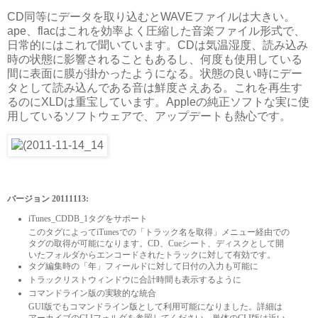
CD同等にデータを取り込むとWAVEファイルは大きい。
ape、flacはこれを効率よく圧縮した音楽ファイル形式で、
日常的にはこれで聞いています。CDは気温湿度、読み込み
時の状態に影響されることもあるし、何度も使用している
間に表面に膜が掛かったようになる。状態の良い時にデー
タとして読み込んである音は鮮度さえある。これを再生す
るのにXLDは重宝しています。Appleの純正ソフトな実に使
用しているソフトウェアで、アップデートも熱心です。
バージョン 20111113:
iTunes_CDDB_1タグをサポート
このタグによってiTunesでの「トラック名を取得」メニュー経由での
タグの取得が可能になります。CD、Cueシート、ディスクとして開
いたフォルダからエンコードされたトラックに対して有効です。
タグ編集時の「年」フィールドに対して日付の入力も可能に
トラックリストウィンドウに合計時間も表示するように
コマンドライン版の実験的な統合
GUI版でもコマンドライン版として利用可能になりました。詳細は