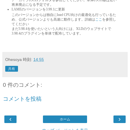
アーカイブのCLIフォルダを参照してください。単体のCLI版は近い
将来廃止になる予定です。
LAMEのバージョンを3.99.1に更新
このバージョンからは独自にIntel CPU向けの最適化も行っているた
め、公式バージョンよりも高速に動作します。詳細は
ここ
を参照し
てください
まだ3.98.4を使いたいという人向けには、XLDのウェブサイトで
3.98.4のプラグインを単体で配布しています。
Ohesoya
時刻:
14:55
共有
0 件のコメント:
コメントを投稿
‹
›
ホーム