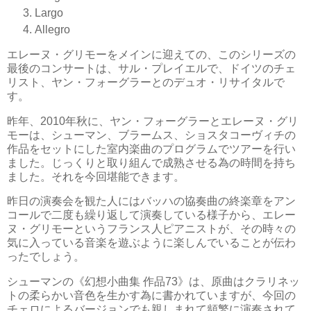
Largo
Allegro
エレーヌ・グリモーをメインに迎えての、このシリーズの
最後のコンサートは、サル・プレイエルで、ドイツのチェ
リスト、ヤン・フォーグラーとのデュオ・リサイタルで
す。
昨年、2010年秋に、ヤン・フォーグラーとエレーヌ・グリ
モーは、シューマン、ブラームス、ショスタコーヴィチの
作品をセットにした室内楽曲のプログラムでツアーを行い
ました。じっくりと取り組んで成熟させる為の時間を持ち
ました。それを今回堪能できます。
昨日の演奏会を観た人にはバッハの協奏曲の終楽章をアン
コールで二度も繰り返して演奏している様子から、エレー
ヌ・グリモーというフランス人ピアニストが、その時々の
気に入っている音楽を遊ぶように楽しんでいることが伝わ
ったでしょう。
シューマンの《幻想小曲集 作品73》は、原曲はクラリネッ
トの柔らかい音色を生かす為に書かれていますが、今回の
チェロによるバージョンでも親しまれて頻繁に演奏されて