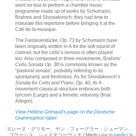
went on tour to perform a chamber music
programme made up of works by Schumann,
Brahms and Shostakovich; they had time to
maturate this repertoire before bringing it at the
Cité de la musique.
The
Fantasiestücke, Op. 73
by Schumann have
been originally written in A for the soft sound of
clarinet, but the cello’s version is often played
too. Also composed in three movements, Brahms’
Cello Sonata Op. 38
is commonly known as the
“pastoral sonata”, probably referring to its
spontaneity and freshness. As for Shostakovich’s
Sonata for Cello and Piano, Op. 40
, its 4-
movement classical structure embraces both
lyricism (Largo) and a frenetic virtuosity (final
Allegro).
View Hélène Grimaud's page on the Deutsche
Grammophon label
.
エレーヌ・グリモー、ヤン・フォーグラー：シューマン、
ブラームス、ショスタコーヴィチ | Medici via
jp.medici.tv