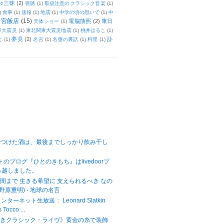
○三昧
(2)
視聴
(1)
取扱注意のクラシック音楽
(1)
)
食事
(1)
速報
(1)
地震
(1)
中学の頃の思いで
(1)
中
天宮飯店
(15)
電脳萠照
(2)
東日
天体ショー
(1)
東大震災
(1)
東北関東大震災地震
(1)
桃井はるこ
(1)
夢見
(2)
訃
と
(1)
名言
(1)
名盤の裏話
(1)
料理
(1)
をつけた酒は、最後までしっかり飲み干し
ットのブログ『ひとのきもち』はlivedoorブ
っ越しました。
間まで 生きる希望に 支えられるべき なの
野原重明) - 地球の名言
ターネット生放送： Leonard Slatkin
Tocco ...
べきクラシック・ライヴ》黄金の糸で装飾