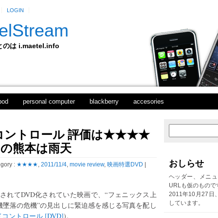
LOGIN
elStream
 i.maetel.info
pod
personal computer
blackberry
accesories
ントロール 評価は★★★★
次
ホ
の
ー
日の熊本は雨天
投
ム
稿
おしらせ
gory :
★★★★
,
2011/11/4
,
movie review
,
映画特選DVD
|
前
の
ヘッダー、メニュ
投
URLも仮のもので
稿
されてDVD化されていた映画で、“フェニックス上
2011年10月27
しています。
機墜落の危機”の見出しに緊迫感を感じる写真を配し
コントロール [DVD]
)。