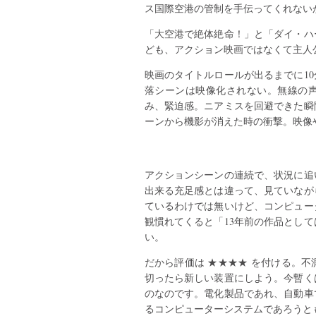
ス国際空港の管制を手伝ってくれない
「大空港で絶体絶命！」と「ダイ・ハ
ども、アクション映画ではなくて主人
映画のタイトルロールが出るまでに1
落シーンは映像化されない。無線の
み、緊迫感。ニアミスを回避できた瞬
ーンから機影が消えた時の衝撃。映像
アクションシーンの連続で、状況に追
出来る充足感とは違って、見ていなが
ているわけでは無いけど、コンピュー
観慣れてくると「13年前の作品とし
い。
だから評価は ★★★★ を付ける。
切ったら新しい装置にしよう。今暫く
のなのです。電化製品であれ、自動車
るコンピューターシステムであろうと