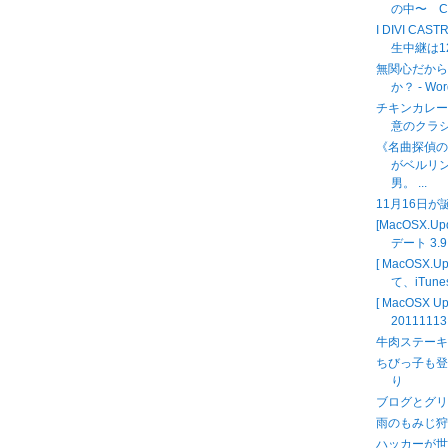
の中〜 
I DIVI C
生中継は12時
無関心だか
か？ - Wor
チキンカレー
意のクラ
《名曲探偵
がベルリ
男。 ...
11月16日
[MacOSX.
デート 3.9
[ MacOSX.
て、iTunes
[ MacOSX
2011111
牛肉ステー
ちびっ子も登
り
ブログとグリ
雨のもみじ狩り MO
ハッカーが