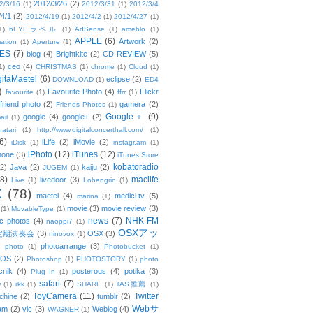
2012/3/26
(2)
2/3/16
(1)
2012/3/31
(1)
2012/3/4
/4/1
(2)
2012/4/19
(1)
2012/4/2
(1)
2012/4/27
(1)
1)
6EYEラベル
(1)
AdSense
(1)
ameblo
(1)
APPLE
(6)
Artwork
(2)
ation
(1)
Aperture
(1)
ES
(7)
blog
(4)
Brightkite
(2)
CD REVIEW
(5)
ceo
(4)
1)
CHRISTMAS
(1)
chrome
(1)
Cloud
(1)
gitaMaetel
(6)
eclipse
(2)
DOWNLOAD
(1)
ED4
)
Favourite Photo
(4)
Flickr
favourite
(1)
ffrr
(1)
friend photo
(2)
gamera
(2)
Friends Photos
(1)
Google＋
(9)
google
(4)
google+
(2)
ail
(1)
atari
(1)
http://www.digitalconcerthall.com/
(1)
6)
iLife
(2)
iMovie
(2)
iDisk
(1)
instagr.am
(1)
iPhoto
(12)
iTunes
(12)
hone
(3)
iTunes Store
kobatoradio
(2)
Java
(2)
kaiju
(2)
JUGEM
(1)
(8)
maclife
livedoor
(3)
Live
(1)
Lohengrin
(1)
X
(78)
maetel
(4)
medici.tv
(5)
marina
(1)
movie
(3)
movie review
(3)
(1)
MovableType
(1)
news
(7)
NHK-FM
c photos
(4)
naoppi7
(1)
OSXアッ
定期演奏会
(3)
OSX
(3)
ninovox
(1)
photoarrange
(3)
photo
(1)
Photobucket
(1)
OS
(2)
Photoshop
(1)
PHOTOSTORY
(1)
photo
cnik
(4)
posterous
(4)
potika
(3)
Plug In
(1)
safari
(7)
w
(1)
rkk
(1)
SHARE
(1)
TAS推薦
(1)
ToyCamera
(11)
Twitter
chine
(2)
tumblr
(2)
Webサ
am
(2)
vlc
(3)
Weblog
(4)
WAGNER
(1)