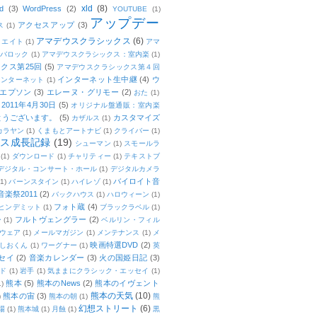
xld
(8)
d
(3)
WordPress
(2)
YOUTUBE
(1)
アップデー
アクセスアップ
(3)
ス
(1)
アマデウスクラシックス
(6)
リエイト
(1)
アマ
：バロック
(1)
アマデウスクラシックス：室内楽
(1)
クス第25回
(5)
アマデウスクラシックス第４回
インターネット生中継
(4)
ウ
インターネット
(1)
エプソン
(3)
エレーヌ・グリモー
(2)
おた
(1)
011年4月30日
(5)
オリジナル盤通販：室内楽
とうございます。
(5)
カスタマイズ
カザルス
(1)
カラヤン
(1)
くまもとアートナビ
(1)
クライバー
(1)
ムス成長記録
(19)
シューマン
(1)
スモールラ
(1)
ダウンロード
(1)
チャリティー
(1)
テキストブ
デジタル・コンサート・ホール
(1)
デジタルカメラ
バイロイト音
(1)
バーンスタイン
(1)
ハイレゾ
(1)
楽祭2011
(2)
バックハウス
(1)
ハロウィーン
(1)
フォト蔵
(4)
ヒンデミット
(1)
ブラックラベル
(1)
フルトヴェングラー
(2)
ー
(1)
ベルリン・フィル
ウェア
(1)
メールマガジン
(1)
メンテナンス
(1)
メ
映画特選DVD
(2)
しおくん
(1)
ワーグナー
(1)
英
セイ
(2)
音楽カレンダー
(3)
火の国姫日記
(3)
ド
(1)
岩手
(1)
気ままにクラシック・エッセイ
(1)
熊本
(5)
熊本のNews
(2)
熊本のイヴェント
1)
熊本の天気
(10)
熊本の宙
(3)
)
熊本の朝
(1)
熊
幻想ストリート
(6)
場
(1)
熊本城
(1)
月蝕
(1)
黒