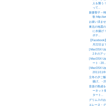
人を襲う
って...
新妻聖子 – 
歌 http://
お祓い済ま
東北の地震
に水揚げ
ポテ...
【Facebo
月22日ま
[ MacOSX
2.9 のアッ
[ MacOSX U
ート - 20..
[ MacOSX U
2011/11/9
立冬の夕ご
揚げ。 - 20
音楽の熟成
ーネット
タート...
グリムスのお客
エレーヌ・