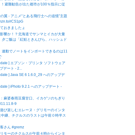
！！避難勧告が出た都市が100％指示に従
時の翼 - アニメ“とある飛行士への追憶”主題
amzn.to/rCS1pG
せておきましたょ
の影響か！？北海道でサンマとイカが大量
！ 夕ご飯は「紅鮭ときんぴら、ハッシュド
ok】連動でノートをインポートできるのは11
で
 Update ] エプソン・プリンタ ソフトウェア
プデート - 2...
pdate ] Java SE 6 1.6.0_29 へのアップデ
.
pdate ] iPhoto 9.2.1 へのアップデート -
飯：麻婆春雨豆腐甘口、イカゲソのちぎり
11.11.8-9
を遊び楽しむエレーヌ・グリモーのインタ
生中継、チクルスのラストは午前０時半ス
さん #gremz
グリモーのチクルスが午前４時からインタ