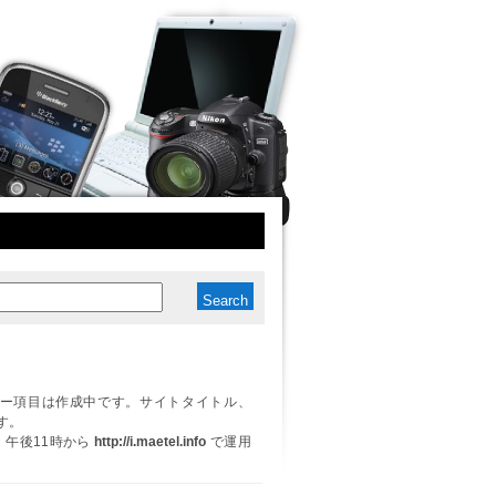
ー項目は作成中です。サイトタイトル、
す。
日、午後11時から
http://i.maetel.info
で運用