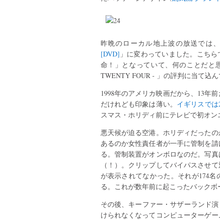
昨晩のローカル地上波の放送では
[DVD]
」に変わっていました。こちら
命！」となっていて、何のことだと思
TWENTY FOUR - 」の評判に当
1998年のアメリカ映画だから、13
だけれども印象は薄い。
イギリスでは2
スマス・ホリディ前にテレビで初オン
悪天候が迫る空港。ホリディだったの
あるのか女性責任者が一手に管制を請
る。管制装置がオンボロなのだ。写真
（！）。クリップしてバイパスさせて
が表示されてなかった。それが174
る。これが数年前に起こったバックボ
その後、キーファー・サザーランド演
けられなくなってコンピューターゲー