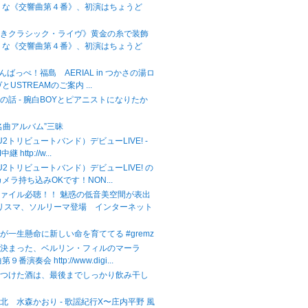
うな《交響曲第４番》、初演はちょうど
べきクラシック・ライヴ》黄金の糸で装飾
うな《交響曲第４番》、初演はちょうど
がんばっぺ！福島 AERIAL in つかさの湯ロ
USTREAMのご案内 ...
の話 - 腕白BOYとピアニストになりたか
名曲アルバム”三昧
（U2トリビュートバンド）デビューLIVE! -
継 http://w...
（U2トリビュートバンド）デビューLIVE! の
メラ持ち込みOKです！NON...
ァイル必聴！！ 魅惑の低音美空間が表出
カリスマ、ソルリーマ登場 インターネット
が一生懸命に新しい命を育ててる #gremz
が決まった、ベルリン・フィルのマーラ
番演奏会 http://www.digi...
をつけた酒は、最後までしっかり飲み干し
北 水森かおり - 歌謡紀行X〜庄内平野 風