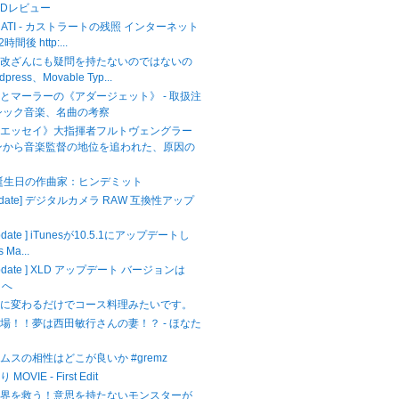
CDレビュー
ASTRATI - カストラートの残照 インターネット
間後 http:...
ら改ざんにも疑問を持たないのではないの
dpress、Movable Typ...
とマーラーの《アダージェット》 - 取扱注
シック音楽、名曲の考察
のエッセイ》大指揮者フルトヴェングラー
ンから音楽監督の地位を追われた、原因の
が誕生日の作曲家：ヒンデミット
Update] デジタルカメラ RAW 互換性アップ
Update ] iTunesが10.5.1にアップデートし
 Ma...
 Update ] XLD アップデート バージョンは
3 へ
キに変わるだけでコース料理みたいです。
場！！夢は西田敏行さんの妻！？ - ほなた
ムスの相性はどこが良いか #gremz
VIE - First Edit
世界を救う！意思を持たないモンスターが