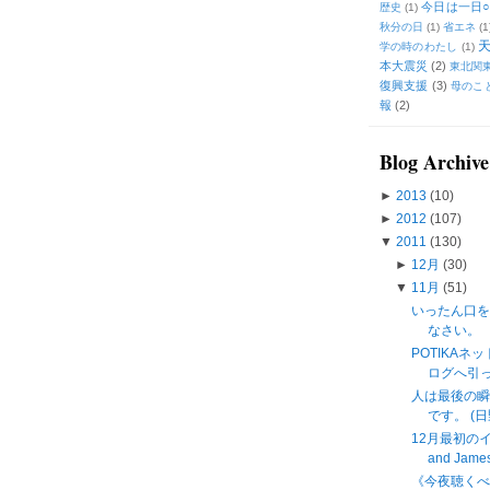
今日は一日○
歴史
(1)
秋分の日
(1)
省エネ
(1
学の時のわたし
(1)
本大震災
(2)
東北関
復興支援
(3)
母のこ
報
(2)
Blog Archive
►
2013
(10)
►
2012
(107)
▼
2011
(130)
►
12月
(30)
▼
11月
(51)
いったん口
なさい。
POTIKAネ
ログへ引
人は最後の瞬
です。 (日
12月最初のイン
and James 
《今夜聴く