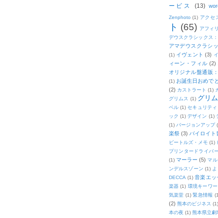
ービス
(13)
wor
Zenphoto
(1)
アクセ
ト
(65)
アフィ
デウスクラシックス
アマデウスクラシッ
イヴェント
(3)
(1)
ィーン・フィル
(2)
オリジナル盤通販：2
お誕生日おめで
(1)
(2)
カストラート
(1)
グリ
グリムス
(1)
ベル
(1)
セキュリティ
ック
(1)
デザイン
(1)
(1)
バージョンアップ
楽祭
(3)
バイロイト音
ビートルズ・メモ
(1)
プリンタードライバ
マーラー
(5)
(1)
マル
ンデルスゾーン
(1)
よ
音楽エッ
DECCA
(1)
楽器
(1)
環境キーワー
気楽堂
(1)
緊急情報
(
(2)
熊本のビジネス
(1
本の夜
(1)
熊本県立劇