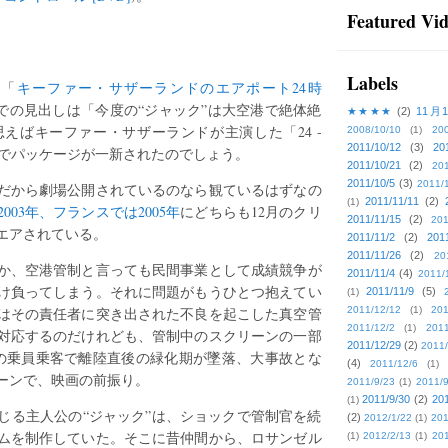
Featured Vi
Labels
、「
キーファー・サザーランドのエアポート24時
での見出しは「今度の“ジャック”は大空港で絶体絶
★★★★
(2)
11月
えばキーファー・サザーランドが主演した「24 -
2008/10/10
(1)
20
2011/10/12
(3)
20
て込んでパッケージが一新されたのでしょう。
2011/10/21
(2)
201
2011/10/5
(3)
2011/
年前だから劇場公開されているのなら観ているはずなの
2011/11/11
(2)
(1)
003年、フランスでは2005年
にどちらも12月のクリ
2011/11/15
(2)
201
エアされている。
2011/11/2
(2)
201
2011/11/26
(2)
20
か、空港管制と言っても民間事業として成績競争が
2011/11/4
(4)
2011/
け負ってしまう。それに問題がもうひとつ抱えてい
2011/11/9
(5)
(1)
はその責任者に突き出された不良を起こした真空管
2011/12/12
(1)
201
2011/12/2
(1)
2011
対応するのだけれども、管制中のスクリーンの一部
2011/12/29
(2)
2011/
名の乗員乗客で離陸直後の緑化期が墜落、大事故とな
(4)
2011/12/6
(1)
ーンで、映画の前振り。
2011/9/23
(1)
2011/9
2011/9/30
(2)
201
(1)
じる主人公の“ジャック”は、ショックで管制官を続
(2)
2012/1/22
(1)
201
ムを制作していた。そこに昔仲間から、ロサンゼル
(1)
2012/2/13
(1)
201