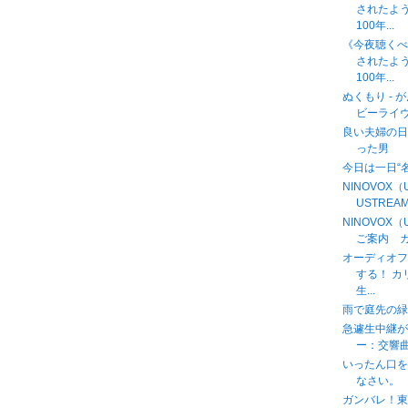
されたよ
100年...
《今夜聴く
されたよ
100年...
ぬくもり - 
ビーライヴと
良い夫婦の日
った男
今日は一日“
NINOVOX
USTREAM中
NINOVOX
ご案内 カ
オーディオフ
する！ 
生...
雨で庭先の緑
急遽生中継
ー：交響曲第９
いったん口
なさい。
ガンバレ！東