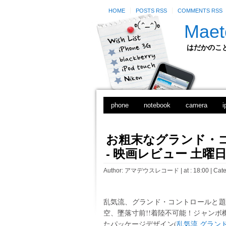
HOME
POSTS RSS
COMMENTS RSS
Maet
はだかのことのは
phone
notebook
camera
i
お粗末なグランド・コ
- 映画レビュー 土曜
Author:
アマデウスレコード
| at : 18:00 |
Cate
乱気流、グランド・コントロールと題
空、墜落寸前!!着陸不可能！ジャンボ
たパッケージデザイン(
乱気流 グランド