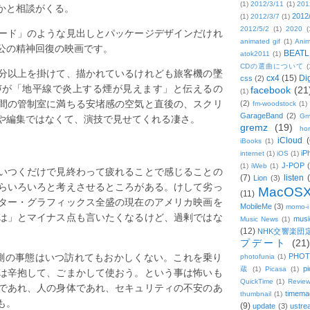
(1)
2012/3/11
(1)
201
かと相談がくる。
2012
(1)
2012/3/7
(1)
2012/5/2
(1)
2020
(
ード」のような見出しとパッケージデザインだけれ
animated gif
(1)
Anim
公の精神回復の映画です。
BEATL
atok2011
(1)
CDの選曲について
(
0分以上を掛けて、描かれているけれども旅客機の墜
cx4
(15)
Di
css
(2)
声が「地平線で炎上する煙が見えます」と伝えるの
facebook
(21
(1)
間の管制室に満ちる安堵感の空気と直後の、スクリ
(2)
fm-woodstock
(1)
GarageBand
(2)
や編集ではなくて、演技で見せてくれる凄さ。
Gm
gremz
(19)
hon
iCloud
(
iBooks
(1)
iP
internet
(1)
iOS
(1)
J-POP
(1)
iWeb
(1)
いつくだけで見終わって疲れることで感じることの
(7)
listen
Lion
(3)
らいろいろと考えさせるところがある。けして劣っ
MacOS
(11)
ター・グラフィックス全盛の現在のアメリカ映画を
MobileMe
(3)
momo-i
ては」とマイナス点も言いたくなるけど、過剰ではな
musi
Music News
(1)
(12)
NHK交響楽団
プデート
(21)
不測の事態はいつ訪れてもおかしくない。これを乗り
PHOT
photofunia
(1)
pi
蔵
(1)
Picasa
(1)
は辛抱して、ごまかして使おう。という事は怖いも
QuickTime
(1)
Revie
であれ、人の身体であれ、セキュリティの不安のあ
timema
thumbnail
(1)
も。
(9)
update
(3)
ustre