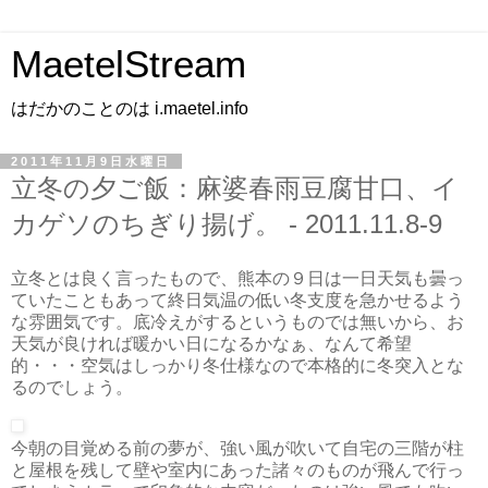
MaetelStream
はだかのことのは i.maetel.info
2011年11月9日水曜日
立冬の夕ご飯：麻婆春雨豆腐甘口、イ
カゲソのちぎり揚げ。 - 2011.11.8-9
立冬とは良く言ったもので、熊本の９日は一日天気も曇っ
ていたこともあって終日気温の低い冬支度を急かせるよう
な雰囲気です。底冷えがするというものでは無いから、お
天気が良ければ暖かい日になるかなぁ、なんて希望
的・・・空気はしっかり冬仕様なので本格的に冬突入とな
るのでしょう。
今朝の目覚める前の夢が、強い風が吹いて自宅の三階が柱
と屋根を残して壁や室内にあった諸々のものが飛んで行っ