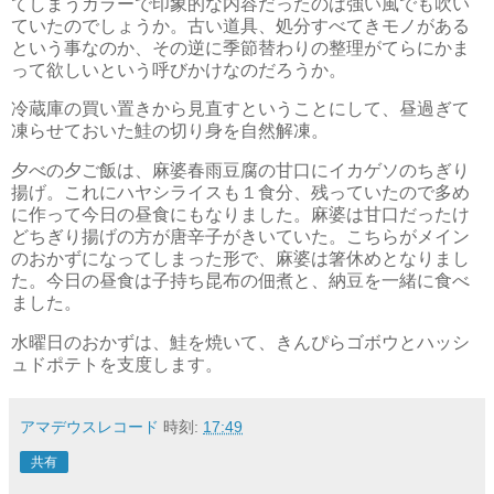
てしまうカラーで印象的な内容だったのは強い風でも吹い
ていたのでしょうか。古い道具、処分すべてきモノがある
という事なのか、その逆に季節替わりの整理がてらにかま
って欲しいという呼びかけなのだろうか。
冷蔵庫の買い置きから見直すということにして、昼過ぎて
凍らせておいた鮭の切り身を自然解凍。
夕べの夕ご飯は、麻婆春雨豆腐の甘口にイカゲソのちぎり
揚げ。これにハヤシライスも１食分、残っていたので多め
に作って今日の昼食にもなりました。麻婆は甘口だったけ
どちぎり揚げの方が唐辛子がきいていた。こちらがメイン
のおかずになってしまった形で、麻婆は箸休めとなりまし
た。今日の昼食は子持ち昆布の佃煮と、納豆を一緒に食べ
ました。
水曜日のおかずは、鮭を焼いて、きんぴらゴボウとハッシ
ュドポテトを支度します。
アマデウスレコード
時刻:
17:49
共有