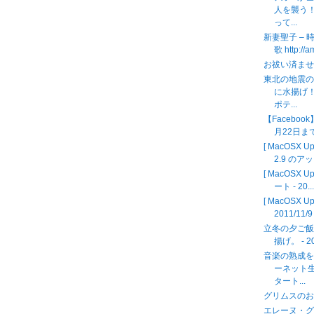
人を襲う
って...
新妻聖子 – 
歌 http://
お祓い済ま
東北の地震
に水揚げ
ポテ...
【Facebo
月22日ま
[ MacOSX
2.9 のアッ
[ MacOSX U
ート - 20..
[ MacOSX U
2011/11/9
立冬の夕ご
揚げ。 - 20
音楽の熟成
ーネット
タート...
グリムスのお客
エレーヌ・