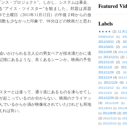
ダンス・プロジェクト”。しかし、システムは暴走、
Featured Vi
る“アイス・ツイスター”を観ました。邦題は原題
-TBSで土曜日（2011年11月12日）の午後２時からの放
回数も少なかった印象で、98分ほどの映画だと思わ
Labels
★★★★
(2)
11月
2008/10/10
(1)
20
2011/10/12
(3)
20
2011/10/21
(2)
201
2011/10/5
(3)
に追いかけられる主人公の男女ペアが排水溝だかに逃
2011/
2011/11/11
(2)
(1)
記憶にあるような、良くあるシーンか。映画の予告
2011/11/15
(2)
201
2011/11/2
(2)
201
2011/11/26
(2)
20
2011/11/4
(4)
2011/
2011/11/9
(5)
(1)
2011/12/12
(1)
201
スターとは違って、通り道にあるものを凍らせてし
2011/12/2
(1)
2011
が起こっているのか分からない。映画のクライマッ
2011/12/29
(2)
2011/
(4)
んでいるからか渦が映像化されていたけれども局地
2011/12/6
(1)
2011/9/23
(1)
2011/9
えれば良い。
2011/9/30
(2)
201
(1)
(2)
2012/1/22
(1)
201
(1)
2012/2/13
(1)
201