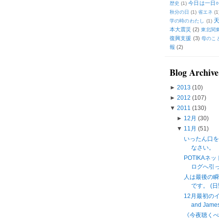
今日は一日○
歴史
(1)
秋分の日
(1)
省エネ
(1
学の時のわたし
(1)
本大震災
(2)
東北関
復興支援
(3)
母のこ
報
(2)
Blog Archive
►
2013
(10)
►
2012
(107)
▼
2011
(130)
►
12月
(30)
▼
11月
(51)
いったん口
なさい。
POTIKAネ
ログへ引
人は最後の瞬
です。 (日
12月最初のイン
and James 
《今夜聴く