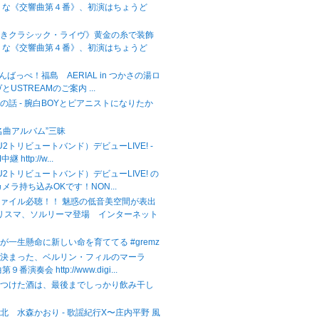
うな《交響曲第４番》、初演はちょうど
べきクラシック・ライヴ》黄金の糸で装飾
うな《交響曲第４番》、初演はちょうど
がんばっぺ！福島 AERIAL in つかさの湯ロ
USTREAMのご案内 ...
の話 - 腕白BOYとピアニストになりたか
名曲アルバム”三昧
（U2トリビュートバンド）デビューLIVE! -
継 http://w...
（U2トリビュートバンド）デビューLIVE! の
メラ持ち込みOKです！NON...
ァイル必聴！！ 魅惑の低音美空間が表出
カリスマ、ソルリーマ登場 インターネット
が一生懸命に新しい命を育ててる #gremz
が決まった、ベルリン・フィルのマーラ
番演奏会 http://www.digi...
をつけた酒は、最後までしっかり飲み干し
北 水森かおり - 歌謡紀行X〜庄内平野 風