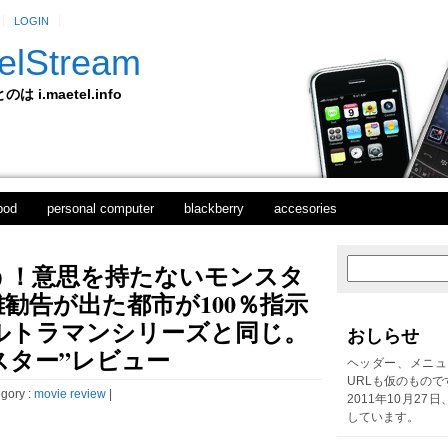
LOGIN
elStream
 i.maetel.info
pod
personal computer
blackberry
accesories
う！意思を持たないモンスタ
次
ホ
の
ー
勧告が出た都市が100％指示
投
ム
稿
ルトラマンシリーズと同じ。
おしらせ
前
スター”レビュー
の
ヘッダー、メニュ
投
URLも仮のもので
稿
gory :
movie review
|
2011年10月27
しています。