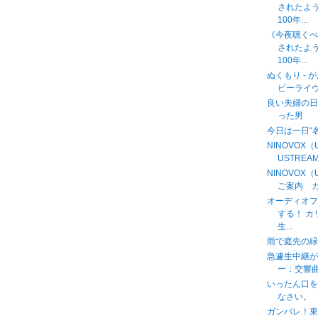
されたよ
100年...
《今夜聴く
されたよ
100年...
ぬくもり - 
ビーライヴと
良い夫婦の日
った男
今日は一日“
NINOVOX
USTREAM中
NINOVOX
ご案内 カ
オーディオフ
する！ 
生...
雨で庭先の緑
急遽生中継
ー：交響曲第９
いったん口
なさい。
ガンバレ！東