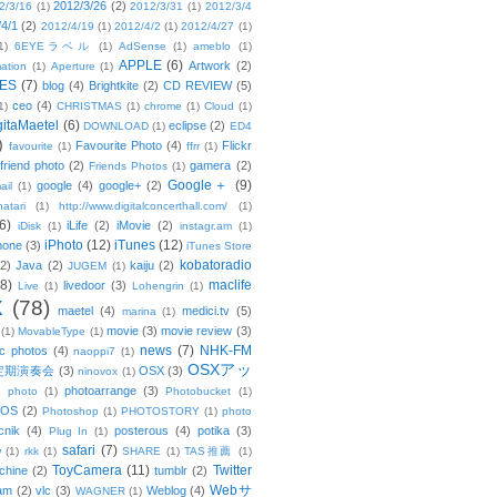
2012/3/26
(2)
2/3/16
(1)
2012/3/31
(1)
2012/3/4
/4/1
(2)
2012/4/19
(1)
2012/4/2
(1)
2012/4/27
(1)
1)
6EYEラベル
(1)
AdSense
(1)
ameblo
(1)
APPLE
(6)
Artwork
(2)
ation
(1)
Aperture
(1)
ES
(7)
blog
(4)
Brightkite
(2)
CD REVIEW
(5)
ceo
(4)
1)
CHRISTMAS
(1)
chrome
(1)
Cloud
(1)
gitaMaetel
(6)
eclipse
(2)
DOWNLOAD
(1)
ED4
)
Favourite Photo
(4)
Flickr
favourite
(1)
ffrr
(1)
friend photo
(2)
gamera
(2)
Friends Photos
(1)
Google＋
(9)
google
(4)
google+
(2)
ail
(1)
atari
(1)
http://www.digitalconcerthall.com/
(1)
6)
iLife
(2)
iMovie
(2)
iDisk
(1)
instagr.am
(1)
iPhoto
(12)
iTunes
(12)
hone
(3)
iTunes Store
kobatoradio
(2)
Java
(2)
kaiju
(2)
JUGEM
(1)
(8)
maclife
livedoor
(3)
Live
(1)
Lohengrin
(1)
X
(78)
maetel
(4)
medici.tv
(5)
marina
(1)
movie
(3)
movie review
(3)
(1)
MovableType
(1)
news
(7)
NHK-FM
c photos
(4)
naoppi7
(1)
OSXアッ
定期演奏会
(3)
OSX
(3)
ninovox
(1)
photoarrange
(3)
photo
(1)
Photobucket
(1)
OS
(2)
Photoshop
(1)
PHOTOSTORY
(1)
photo
cnik
(4)
posterous
(4)
potika
(3)
Plug In
(1)
safari
(7)
w
(1)
rkk
(1)
SHARE
(1)
TAS推薦
(1)
ToyCamera
(11)
Twitter
chine
(2)
tumblr
(2)
Webサ
am
(2)
vlc
(3)
Weblog
(4)
WAGNER
(1)