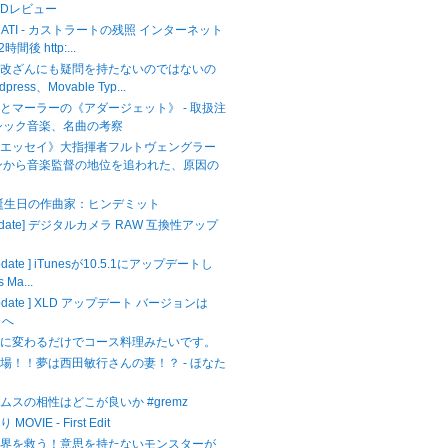
CDレビュー
ASTRATI - カストラートの残照 インターネット
間後 http:...
ら改ざんにも疑問を持たないのではないの
dpress、Movable Typ...
とマーラーの《アダージェット》 - 取扱注
シック音楽、名曲の考察
のエッセイ》大指揮者フルトヴェングラー
ンから音楽監督の地位を追われた、原因の
が誕生日の作曲家：ヒンデミット
Update] デジタルカメラ RAW 互換性アップ
Update ] iTunesが10.5.1にアップデートし
 Ma...
 Update ] XLD アップデート バージョンは
3 へ
キに変わるだけでコース料理みたいです。
場！！夢は西田敏行さんの妻！？ - ほなた
ムスの相性はどこが良いか #gremz
VIE - First Edit
世界を救う！意思を持たないモンスターが