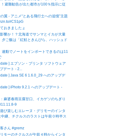
！！避難勧告が出た都市が100％指示に従
時の翼 - アニメ“とある飛行士への追憶”主題
amzn.to/rCS1pG
せておきましたょ
の影響か！？北海道でサンマとイカが大量
！ 夕ご飯は「紅鮭ときんぴら、ハッシュド
ok】連動でノートをインポートできるのは11
で
 Update ] エプソン・プリンタ ソフトウェア
プデート - 2...
pdate ] Java SE 6 1.6.0_29 へのアップデ
.
pdate ] iPhoto 9.2.1 へのアップデート -
飯：麻婆春雨豆腐甘口、イカゲソのちぎり
11.11.8-9
を遊び楽しむエレーヌ・グリモーのインタ
生中継、チクルスのラストは午前０時半ス
さん #gremz
グリモーのチクルスが午前４時からインタ