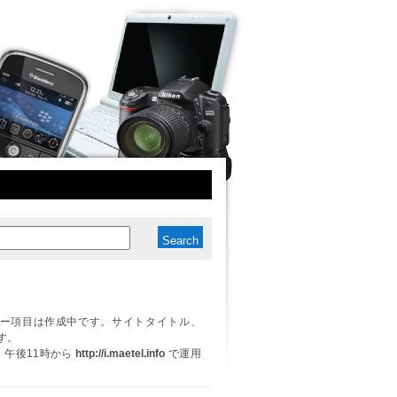
ー項目は作成中です。サイトタイトル、
す。
日、午後11時から
http://i.maetel.info
で運用