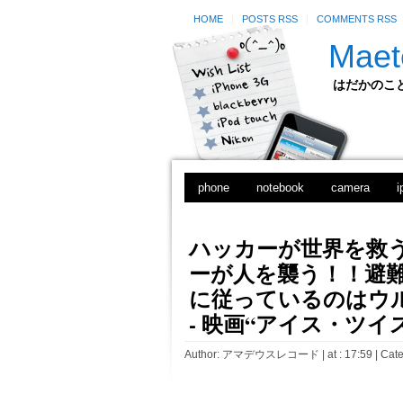
HOME
POSTS RSS
COMMENTS RSS
Maet
はだかのことのは
phone
notebook
camera
i
ハッカーが世界を救
ーが人を襲う！！避難
に従っているのはウ
- 映画“アイス・ツイ
Author:
アマデウスレコード
| at : 17:59 |
Cate