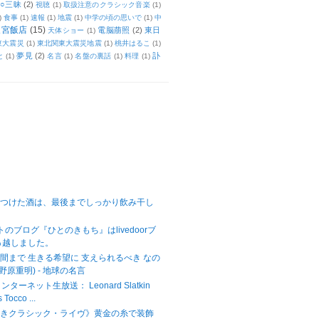
○三昧
(2)
視聴
(1)
取扱注意のクラシック音楽
(1)
)
食事
(1)
速報
(1)
地震
(1)
中学の頃の思いで
(1)
中
天宮飯店
(15)
電脳萠照
(2)
東日
天体ショー
(1)
東大震災
(1)
東北関東大震災地震
(1)
桃井はるこ
(1)
夢見
(2)
訃
と
(1)
名言
(1)
名盤の裏話
(1)
料理
(1)
をつけた酒は、最後までしっかり飲み干し
ットのブログ『ひとのきもち』はlivedoorブ
っ越しました。
間まで 生きる希望に 支えられるべき なの
野原重明) - 地球の名言
ターネット生放送： Leonard Slatkin
Tocco ...
べきクラシック・ライヴ》黄金の糸で装飾