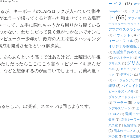
ービス
(13)
wor
るが、キーボードのCAPSロックが入っていて衛生
Zenphoto
(1)
アクセ
ト
(65)
がエラーで帰ってくると言った和ませてくれる場面
アフィ
クキーって、左手に隠れちゃうから周りから観ている
デウスクラシックス
アマデウスクラシッ
つかない。わたしだって良く気がつかないでオンに
イヴェント
(3)
(1)
ンピューター少年が、政府の人工衛星をハッキング
ィーン・フィル
(2)
構成を発射させるという解決策。
オリジナル盤通販：2
お誕生日おめで
(1)
。あらあらという感じではあるけど、土曜日の午後
(2)
カストラート
(1)
グリ
わたしだったらここにこう言うエピソードを挟んだ
グリムス
(1)
ベル
(1)
セキュリティ
、などと想像するのが面白いでしょう。お薦め度：
ック
(1)
デザイン
(1)
(1)
バージョンアップ
楽祭
(3)
バイロイト音
ビートルズ・メモ
(1)
プリンタードライバ
マーラー
(5)
(1)
マル
続編もあるらしい。出演者、スタッフは同じようです。
ンデルスゾーン
(1)
よ
音楽エッ
DECCA
(1)
楽器
(1)
環境キーワー
気楽堂
(1)
緊急情報
(
(2)
熊本のビジネス
(1
本の夜
(1)
熊本県立劇