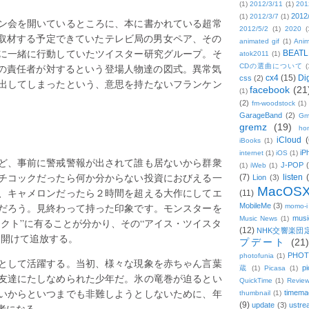
(1)
2012/3/11
(1)
201
2012
(1)
2012/3/7
(1)
ン会を開いているところに、本に書かれている超常
2012/5/2
(1)
2020
(
を取材する予定できていたテレビ局の男女ペア、その
animated gif
(1)
Anim
に一緒に行動していたツイスター研究グループ。そ
BEATL
atok2011
(1)
”の責任者が対するという登場人物達の図式。異常気
CDの選曲について
(
cx4
(15)
Di
css
(2)
出してしまったという、意思を持たないフランケン
facebook
(21
(1)
(2)
fm-woodstock
(1)
GarageBand
(2)
Gm
gremz
(19)
hon
iCloud
(
iBooks
(1)
iP
internet
(1)
iOS
(1)
ど、事前に警戒警報が出されて誰も居ないから群衆
J-POP
(1)
iWeb
(1)
チコックだったら何か分からない投資におびえる一
(7)
listen
Lion
(3)
MacOS
、キャメロンだったら２時間を超える大作にしてエ
(11)
だろう。見終わって持った印象です。モンスターを
MobileMe
(3)
momo-i
musi
Music News
(1)
クト”に有ることが分かり、その“アイス・ツイスタ
(12)
NHK交響楽団
を開けて追放する。
プデート
(21)
PHOT
photofunia
(1)
として活躍する。当初、様々な現象を赤ちゃん言葉
pi
蔵
(1)
Picasa
(1)
友達にたしなめられた少年だ。氷の竜巻が迫るとい
QuickTime
(1)
Revie
いからといつまでも非難しようとしないために、年
timema
thumbnail
(1)
(9)
update
(3)
ustre
者になる。