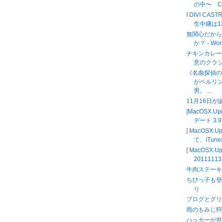
の中〜 
I DIVI C
生中継は12時
無関心だか
か？ - Wor
チキンカレー
意のクラ
《名曲探偵
がベルリ
男。 ...
11月16日
[MacOSX.
デート 3.9
[ MacOSX.
て、iTunes
[ MacOSX
2011111
牛肉ステー
ちびっ子も登
り
ブログとグリ
雨のもみじ狩り MO
ハッカーが