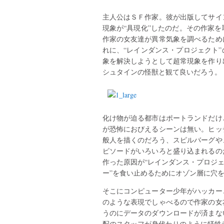
主人公はＳＦ作家。彼が出版してサイ
現象が“具現化”したのだ。その作家
作家の女友達が異常気象を調べるため
れに、“レインダンス・プロジェクト
象を解決しようとして超常現象を作り
シュタインの怪獣と観て良いだろう。
化け物が迫る都市はポートランドだけ
が恐怖におびえるシーンは無い。ヒッ
般人を描くのだろう、スピルバーグや
ピソードがいろいろと盛り込まれるの
作った原因が“レインダンス・プロジェ
ー”を食い止めるためにオゾン層に穴
そこにコンピューター少年がハッカー
のような表現でしゃべるので作家の女
うのにデータのダウンロードが済まな
配のスタッフが身代わりのように犠牲