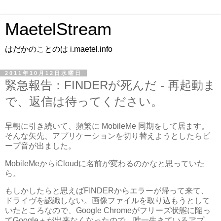
MaetelStream
はだかのことのは i.maetel.info
2011年10月12日水曜日
緊急報告：FINDERが死んだ - 再起動ま
で、返信は待ってください。
早朝に引き続いて、頻繁に MobileMe 同期をして居ます。
そんな矢先、アプリケーションを切り替えようとしたらビ
ープ音が出ました。
MobileMeからiCloudに名前が変わるのかなと思っていた
ら。
もしかしたらと思えばFINDERからエラーが帰って来て、
ドライヴを認識しない。画像ファイルを取り込もうとして
いたところなので、Google Chromeがフリーズ状態に陥っ
てGoogle＋が出来なくなったので、唯一生きているアプ