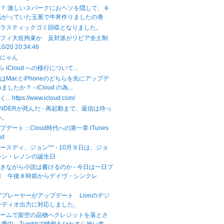
？ 激しいスパークにおヘソを隠して、キ
転がっていた玉葱で牛丼作りましたの巻
プラスティックゴミ回収となりました。
ダフィ大佐拘束か 反対派がリビア全土制
10/20 20:34:46
こにゃん
から iCloud への移行について...
はMacとiPhoneのどちらを先にアップデ
したか？ - iCloud の為...
.. https://www.icloud.com/
NDERが死んだ - 再起動まで、返信は待っ
い。
ップデート：Cloud時代への第一章 iTunes
ud
ースディ、ジョン^^ - 10月９日は、ジョ
ーン・レノンの誕生日
きながら小説は書けるのか - 今日は一日プ
昧 午後８時前からデイヴ・シンクレ
ィアプレーヤーがアップデート Lionのデジ
ーディオ出力に対応しました。
ゲームで架空の品物へクレジットを落とさ