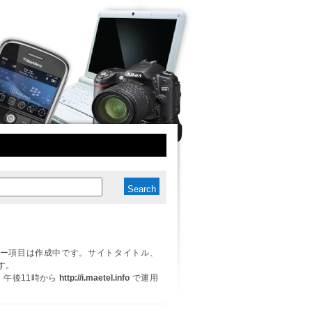
ー項目は作成中です。サイトタイトル、
す。
日、午後11時から
http://i.maetel.info
で運用