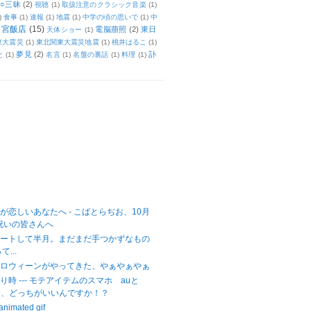
○三昧
(2)
視聴
(1)
取扱注意のクラシック音楽
(1)
)
食事
(1)
速報
(1)
地震
(1)
中学の頃の思いで
(1)
中
天宮飯店
(15)
電脳萠照
(2)
東日
天体ショー
(1)
東大震災
(1)
東北関東大震災地震
(1)
桃井はるこ
(1)
夢見
(2)
訃
と
(1)
名言
(1)
名盤の裏話
(1)
料理
(1)
が恋しいあなたへ - こばとらぢお、10月
祝いの皆さんへ
がスタートして半月。まだまだ手つかずなもの
...
ハロウィーンがやってきた、やぁやぁやぁ
時 --- モテアイテムのスマホ auと
ankは、どっちがいいんですか！？
imated gif