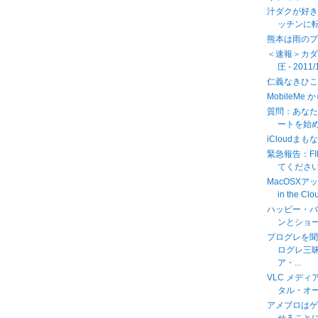
汁ダクが好き
ッチンに
熊本は雨の
＜速報＞カ
圧 - 2011/
仁義なきひ
MobileMe 
質問：あなた
ートを始めま
iCloudまもなく.
緊急報告：FI
てくださ
MacOSXア
in the Clo
ハッピー・バ
ンとショ
プログレを聞
ログレ三
ア・...
VLC メデ
タル・オ
アメブロは