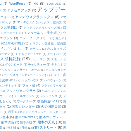
xld
(8)
d
(3)
WordPress
(2)
YOUTUBE
(1)
アップデー
アクセスアップ
(3)
ス
(1)
アマデウスクラシックス
(6)
リエイト
(1)
アマ
：バロック
(1)
アマデウスクラシックス：室内楽
(1)
クス第25回
(5)
アマデウスクラシックス第４回
インターネット生中継
(4)
ウ
インターネット
(1)
エプソン
(3)
エレーヌ・グリモー
(2)
おた
(1)
011年4月30日
(5)
オリジナル盤通販：室内楽
とうございます。
(5)
カスタマイズ
カザルス
(1)
カラヤン
(1)
くまもとアートナビ
(1)
クライバー
(1)
ムス成長記録
(19)
シューマン
(1)
スモールラ
(1)
ダウンロード
(1)
チャリティー
(1)
テキストブ
デジタル・コンサート・ホール
(1)
デジタルカメラ
バイロイト音
(1)
バーンスタイン
(1)
ハイレゾ
(1)
楽祭2011
(2)
バックハウス
(1)
ハロウィーン
(1)
フォト蔵
(4)
ヒンデミット
(1)
ブラックラベル
(1)
フルトヴェングラー
(2)
ー
(1)
ベルリン・フィル
ウェア
(1)
メールマガジン
(1)
メンテナンス
(1)
メ
映画特選DVD
(2)
しおくん
(1)
ワーグナー
(1)
英
セイ
(2)
音楽カレンダー
(3)
火の国姫日記
(3)
ド
(1)
岩手
(1)
気ままにクラシック・エッセイ
(1)
熊本
(5)
熊本のNews
(2)
熊本のイヴェント
1)
熊本の天気
(10)
熊本の宙
(3)
)
熊本の朝
(1)
熊
幻想ストリート
(6)
場
(1)
熊本城
(1)
月蝕
(1)
黒