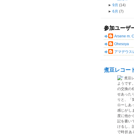
►
9月
(14)
►
6月
(7)
参加ユーザ
Arsene m. 
Ohesoya
アマデウス
煮豆レコー
煮豆
ようです
の交換の
せあった
りと、「気
ローしあ
感じがしま
度に他か
記を書い
けるし、読
で時折あ