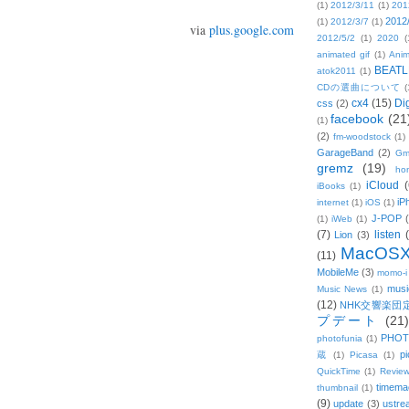
(1)
2012/3/11
(1)
201
2012
(1)
2012/3/7
(1)
via
plus.google.com
2012/5/2
(1)
2020
(
animated gif
(1)
Anim
BEATL
atok2011
(1)
CDの選曲について
(
cx4
(15)
Di
css
(2)
facebook
(21
(1)
(2)
fm-woodstock
(1)
GarageBand
(2)
Gm
gremz
(19)
hon
iCloud
(
iBooks
(1)
iP
internet
(1)
iOS
(1)
J-POP
(1)
iWeb
(1)
(7)
listen
Lion
(3)
MacOS
(11)
MobileMe
(3)
momo-i
musi
Music News
(1)
(12)
NHK交響楽団
プデート
(21)
PHOT
photofunia
(1)
pi
蔵
(1)
Picasa
(1)
QuickTime
(1)
Revie
timema
thumbnail
(1)
(9)
update
(3)
ustre