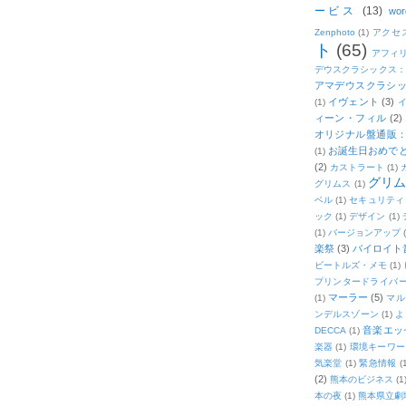
ービス
(13)
wor
Zenphoto
(1)
アクセ
ト
(65)
アフィ
デウスクラシックス
アマデウスクラシッ
イヴェント
(3)
(1)
ィーン・フィル
(2)
オリジナル盤通販：2
お誕生日おめで
(1)
(2)
カストラート
(1)
グリ
グリムス
(1)
ベル
(1)
セキュリティ
ック
(1)
デザイン
(1)
(1)
バージョンアップ
楽祭
(3)
バイロイト音
ビートルズ・メモ
(1)
プリンタードライバ
マーラー
(5)
(1)
マル
ンデルスゾーン
(1)
よ
音楽エッ
DECCA
(1)
楽器
(1)
環境キーワー
気楽堂
(1)
緊急情報
(
(2)
熊本のビジネス
(1
本の夜
(1)
熊本県立劇