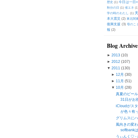
今日は一日○
歴史
(1)
秋分の日
(1)
省エネ
(1
学の時のわたし
(1)
本大震災
(2)
東北関
復興支援
(3)
母のこ
報
(2)
Blog Archive
►
2013
(10)
►
2012
(107)
▼
2011
(130)
►
12月
(30)
►
11月
(51)
▼
10月
(28)
真夏のビール
31日がお
iCloud
が色々有って
グリムスに
風向きの変わり
softb
うぃんく♡ - an