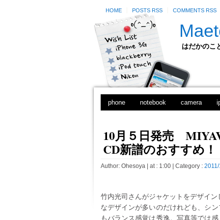
HOME
POSTS RSS
COMMENTS RSS
Maet
はだかのことのは
phone
notebook
camera
i
10月５日発売 MIYAVI
CD新譜のおすすめ！
Author:
Ohesoya
| at : 1:00 |
Category :
2011/
竹内光司さんがジャケットをデザイン
なデザインが多いのだけれども、シン
もバランス感覚は秀逸。写真等では感