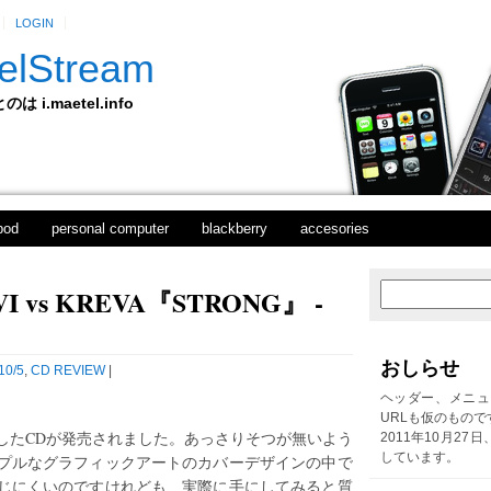
LOGIN
elStream
 i.maetel.info
pod
personal computer
blackberry
accesories
 vs KREVA『STRONG』 -
次
ホ
の
ー
投
ム
稿
おしらせ
10/5
,
CD REVIEW
|
前
の
ヘッダー、メニュ
投
URLも仮のもので
稿
したCDが発売されました。あっさりそつが無いよう
2011年10月27
しています。
プルなグラフィックアートのカバーデザインの中で
じにくいのですけれども、実際に手にしてみると質