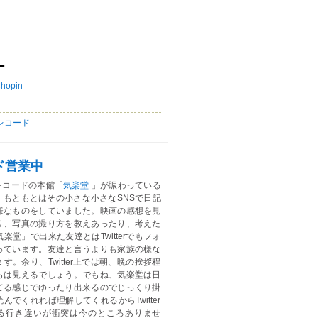
ー
Chopin
レコード
ド営業中
レコードの本館「
気楽堂
」が賑わっている
。もともとはその小さな小さなSNSで日記
様なものをしていました。映画の感想を見
り、写真の撮り方を教えあったり、考えた
楽堂」で出来た友達とはTwitterでもフォ
っています。友達と言うよりも家族の様な
す。余り、Twitter上では朝、晩の挨拶程
らは見えるでしょう。でもね、気楽堂は日
てる感じでゆったり出来るのでじっくり掛
んでくれれば理解してくれるからTwitter
る行き違いが衝突は今のところありませ