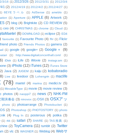
2012/3/26
(2)
2/3/16
(1)
2012/3/31
(1)
2012/3/4
/4/1
(2)
2012/4/19
(1)
2012/4/2
(1)
2012/4/27
(1)
1)
6EYEラベル
(1)
AdSense
(1)
ameblo
(1)
APPLE
(6)
Artwork
(2)
ation
(1)
Aperture
(1)
ES
(7)
blog
(4)
Brightkite
(2)
CD REVIEW
(5)
ceo
(4)
1)
CHRISTMAS
(1)
chrome
(1)
Cloud
(1)
gitaMaetel
(6)
eclipse
(2)
DOWNLOAD
(1)
ED4
)
Favourite Photo
(4)
Flickr
favourite
(1)
ffrr
(1)
friend photo
(2)
gamera
(2)
Friends Photos
(1)
Google＋
(9)
google
(4)
google+
(2)
ail
(1)
atari
(1)
http://www.digitalconcerthall.com/
(1)
6)
iLife
(2)
iMovie
(2)
iDisk
(1)
instagr.am
(1)
iPhoto
(12)
iTunes
(12)
hone
(3)
iTunes Store
kobatoradio
(2)
Java
(2)
kaiju
(2)
JUGEM
(1)
(8)
maclife
livedoor
(3)
Live
(1)
Lohengrin
(1)
X
(78)
maetel
(4)
medici.tv
(5)
marina
(1)
movie
(3)
movie review
(3)
(1)
MovableType
(1)
news
(7)
NHK-FM
c photos
(4)
naoppi7
(1)
OSXアッ
定期演奏会
(3)
OSX
(3)
ninovox
(1)
photoarrange
(3)
photo
(1)
Photobucket
(1)
OS
(2)
Photoshop
(1)
PHOTOSTORY
(1)
photo
cnik
(4)
posterous
(4)
potika
(3)
Plug In
(1)
safari
(7)
w
(1)
rkk
(1)
SHARE
(1)
TAS推薦
(1)
ToyCamera
(11)
Twitter
chine
(2)
tumblr
(2)
Webサ
am
(2)
vlc
(3)
Weblog
(4)
WAGNER
(1)