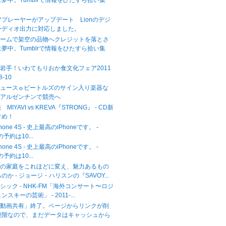
夢中。Tumblrで情報をひたすら拾い集
ィアプレーヤーがアップデート Lionのデジ
ーディオ出力に対応しました。
ゲームで架空の品物へクレジットを落とさ
夢中。Tumblrで情報をひたすら拾い集
岩手！いわてもりおか食文化フェア2011
/8-10
ニュース☼ビートルズのサイン入り楽器な
、アルゼンチンで競売へ
MIYAVI vs KREVA『STRONG』 - CD新
すめ！
hone 4S - 史上最高のiPhoneです。 -
sの予約は10...
hone 4S - 史上最高のiPhoneです。 -
sの予約は10...
日の家庭をこれほどに変え、魅力あるもの
か - ジョージ・ハリスンの『SAVOY...
シック - NHK-FM「海外コンサート〜ロジ
スキーの芸術」 - 2011-...
「動画共有」終了。ページからリンクが削
段階なので、まだデータはキャッシュから