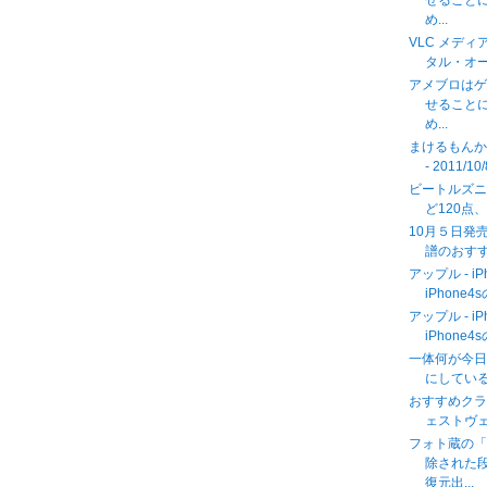
せることに
め...
VLC メデ
タル・オ
アメブロは
せることに
め...
まけるもんか
- 2011/10
ビートルズ
ど120点
10月５日発売 
譜のおす
アップル - iP
iPhone4
アップル - iP
iPhone4
一体何が今
にしているの
おすすめクラ
ェストヴェン
フォト蔵の
除された
復元出...