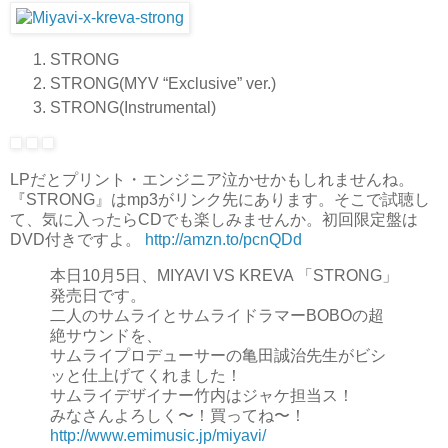
STRONG
STRONG(MYV “Exclusive” ver.)
STRONG(Instrumental)
LPだとプリント・エンジニア泣かせかもしれませんね。
『STRONG』はmp3がリンク先にあります。そこで試聴し
て、気に入ったらCDでも楽しみませんか。初回限定盤は
DVD付きですよ。
http://amzn.to/pcnQDd
本日10月5日、MIYAVI VS KREVA 「STRONG」
発売日です。
二人のサムライとサムライドラマーBOBOの超
絶サウンドを、
サムライプロデューサーの亀田誠治先生がビシ
ッと仕上げてくれました！
サムライデザイナー竹内はジャケ担当ス！
みなさんよろしく〜！買ってね〜！
http://www.emimusic.jp/miyavi/