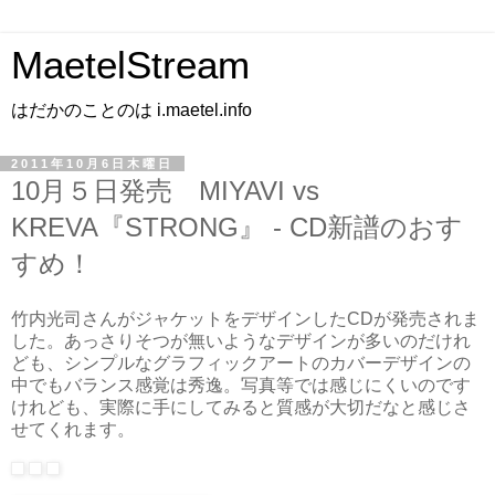
MaetelStream
はだかのことのは i.maetel.info
2011年10月6日木曜日
10月５日発売 MIYAVI vs
KREVA『STRONG』 - CD新譜のおす
すめ！
竹内光司さんがジャケットをデザインしたCDが発売されま
した。あっさりそつが無いようなデザインが多いのだけれ
ども、シンプルなグラフィックアートのカバーデザインの
中でもバランス感覚は秀逸。写真等では感じにくいのです
けれども、実際に手にしてみると質感が大切だなと感じさ
せてくれます。