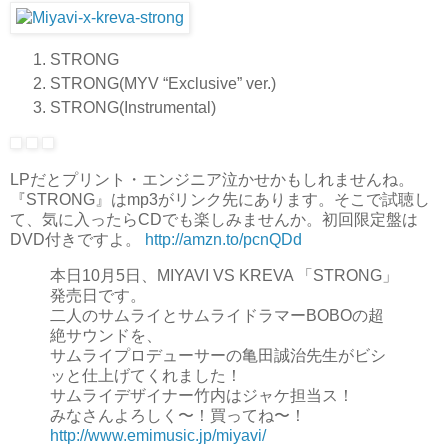
STRONG
STRONG(MYV “Exclusive” ver.)
STRONG(Instrumental)
LPだとプリント・エンジニア泣かせかもしれませんね。
『STRONG』はmp3がリンク先にあります。そこで試聴し
て、気に入ったらCDでも楽しみませんか。初回限定盤は
DVD付きですよ。
http://amzn.to/pcnQDd
本日10月5日、MIYAVI VS KREVA 「STRONG」
発売日です。
二人のサムライとサムライドラマーBOBOの超
絶サウンドを、
サムライプロデューサーの亀田誠治先生がビシ
ッと仕上げてくれました！
サムライデザイナー竹内はジャケ担当ス！
みなさんよろしく〜！買ってね〜！
http://www.emimusic.jp/miyavi/