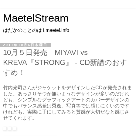
MaetelStream
はだかのことのは i.maetel.info
2011年10月6日木曜日
10月５日発売 MIYAVI vs
KREVA『STRONG』 - CD新譜のおす
すめ！
竹内光司さんがジャケットをデザインしたCDが発売されま
した。あっさりそつが無いようなデザインが多いのだけれ
ども、シンプルなグラフィックアートのカバーデザインの
中でもバランス感覚は秀逸。写真等では感じにくいのです
けれども、実際に手にしてみると質感が大切だなと感じさ
せてくれます。