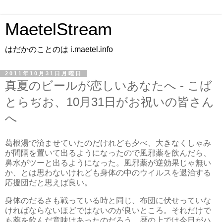
MaetelStream
はだかのことのは i.maetel.info
2011年10月31日月曜日
真夏のビールが恋しいあなたへ - こば
とらぢお、10月31日がお祝いの皆さん
へ
葛根湯で済ませていたのだけれども夕べ、大きなくしゃみ
が間隔を置いて出るようになったので風邪薬を飲んだら、
鼻水がツーと出るようになった。風邪薬が逆効果じゃ無い
か、とは思わないけれども身体の中のウイルスを退治する
応援団だと思えば良い。
身体のだるさも戦っている時と同じ、布団に伏せっていな
ければならないほどではないのが良いところ。それだけで
も薬を飲んだ意味はあったのだろう。暦の上では今日がハ