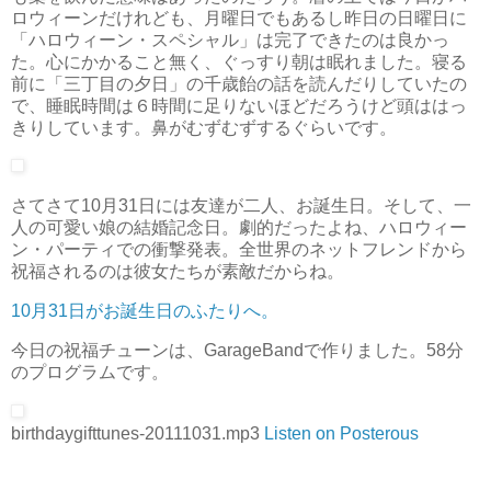
ロウィーンだけれども、月曜日でもあるし昨日の日曜日に
「ハロウィーン・スペシャル」は完了できたのは良かっ
た。心にかかること無く、ぐっすり朝は眠れました。寝る
前に「三丁目の夕日」の千歳飴の話を読んだりしていたの
で、睡眠時間は６時間に足りないほどだろうけど頭ははっ
きりしています。鼻がむずむずするぐらいです。
さてさて10月31日には友達が二人、お誕生日。そして、一
人の可愛い娘の結婚記念日。劇的だったよね、ハロウィー
ン・パーティでの衝撃発表。全世界のネットフレンドから
祝福されるのは彼女たちが素敵だからね。
10月31日がお誕生日のふたりへ。
今日の祝福チューンは、GarageBandで作りました。58分
のプログラムです。
birthdaygifttunes-20111031.mp3
Listen on Posterous