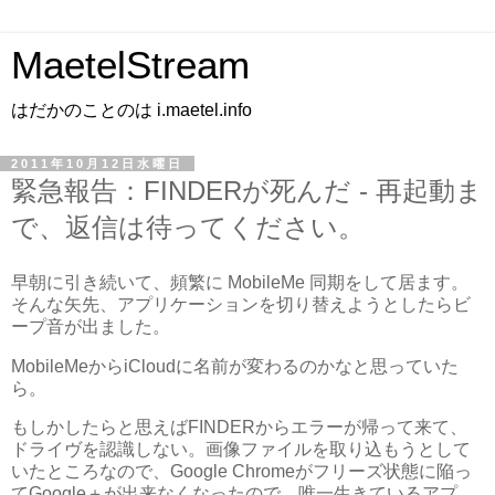
MaetelStream
はだかのことのは i.maetel.info
2011年10月12日水曜日
緊急報告：FINDERが死んだ - 再起動ま
で、返信は待ってください。
早朝に引き続いて、頻繁に MobileMe 同期をして居ます。
そんな矢先、アプリケーションを切り替えようとしたらビ
ープ音が出ました。
MobileMeからiCloudに名前が変わるのかなと思っていた
ら。
もしかしたらと思えばFINDERからエラーが帰って来て、
ドライヴを認識しない。画像ファイルを取り込もうとして
いたところなので、Google Chromeがフリーズ状態に陥っ
てGoogle＋が出来なくなったので、唯一生きているアプ