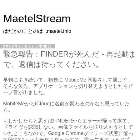
MaetelStream
はだかのことのは i.maetel.info
2011年10月12日水曜日
緊急報告：FINDERが死んだ - 再起動ま
で、返信は待ってください。
早朝に引き続いて、頻繁に MobileMe 同期をして居ます。
そんな矢先、アプリケーションを切り替えようとしたらビ
ープ音が出ました。
MobileMeからiCloudに名前が変わるのかなと思っていた
ら。
もしかしたらと思えばFINDERからエラーが帰って来て、
ドライヴを認識しない。画像ファイルを取り込もうとして
いたところなので、Google Chromeがフリーズ状態に陥っ
てGoogle＋が出来なくなったので、唯一生きているアプ