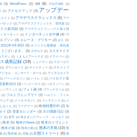
xld
(8)
d
(3)
WordPress
(2)
YOUTUBE
(1)
アップデー
アクセスアップ
(3)
ス
(1)
アマデウスクラシックス
(6)
リエイト
(1)
アマ
：バロック
(1)
アマデウスクラシックス：室内楽
(1)
クス第25回
(5)
アマデウスクラシックス第４回
インターネット生中継
(4)
ウ
インターネット
(1)
エプソン
(3)
エレーヌ・グリモー
(2)
おた
(1)
011年4月30日
(5)
オリジナル盤通販：室内楽
とうございます。
(5)
カスタマイズ
カザルス
(1)
カラヤン
(1)
くまもとアートナビ
(1)
クライバー
(1)
ムス成長記録
(19)
シューマン
(1)
スモールラ
(1)
ダウンロード
(1)
チャリティー
(1)
テキストブ
デジタル・コンサート・ホール
(1)
デジタルカメラ
バイロイト音
(1)
バーンスタイン
(1)
ハイレゾ
(1)
楽祭2011
(2)
バックハウス
(1)
ハロウィーン
(1)
フォト蔵
(4)
ヒンデミット
(1)
ブラックラベル
(1)
フルトヴェングラー
(2)
ー
(1)
ベルリン・フィル
ウェア
(1)
メールマガジン
(1)
メンテナンス
(1)
メ
映画特選DVD
(2)
しおくん
(1)
ワーグナー
(1)
英
セイ
(2)
音楽カレンダー
(3)
火の国姫日記
(3)
ド
(1)
岩手
(1)
気ままにクラシック・エッセイ
(1)
熊本
(5)
熊本のNews
(2)
熊本のイヴェント
1)
熊本の天気
(10)
熊本の宙
(3)
)
熊本の朝
(1)
熊
幻想ストリート
(6)
場
(1)
熊本城
(1)
月蝕
(1)
黒