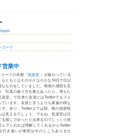
ー
Chopin
レコード
ド営業中
レコードの本館「
気楽堂
」が賑わっている
。もともとはその小さな小さなSNSで日記
様なものをしていました。映画の感想を見
り、写真の撮り方を教えあったり、考えた
楽堂」で出来た友達とはTwitterでもフォ
っています。友達と言うよりも家族の様な
す。余り、Twitter上では朝、晩の挨拶程
らは見えるでしょう。でもね、気楽堂は日
てる感じでゆったり出来るのでじっくり掛
んでくれれば理解してくれるからTwitter
る行き違いが衝突は今のところありませ