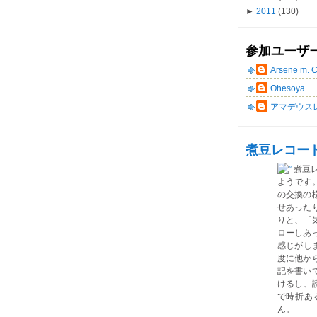
►
2011
(130)
参加ユーザ
Arsene m. 
Ohesoya
アマデウス
煮豆レコー
煮豆
ようです
の交換の
せあった
りと、「気
ローしあ
感じがしま
度に他か
記を書い
けるし、読
で時折あ
ん。