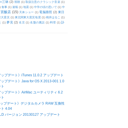
○三昧
(2)
視聴
(1)
取扱注意のクラシック音楽
(1)
)
食事
(1)
速報
(1)
地震
(1)
中学の頃の思いで
(1)
中
天宮飯店
(15)
電脳萠照
(2)
東日
天体ショー
(1)
東大震災
(1)
東北関東大震災地震
(1)
桃井はるこ
(1)
夢見
(2)
訃
と
(1)
名言
(1)
名盤の裏話
(1)
料理
(1)
アップデート》iTunes 11.0.2 アップデート
ップデート》Java for OS X 2013-001 1.0
ート
アップデート》AirMac ユーティリティ 6.2
ート
Xアップデート》デジタルカメラ RAW 互換性
 4.04
LD バージョン 20130127 アップデート