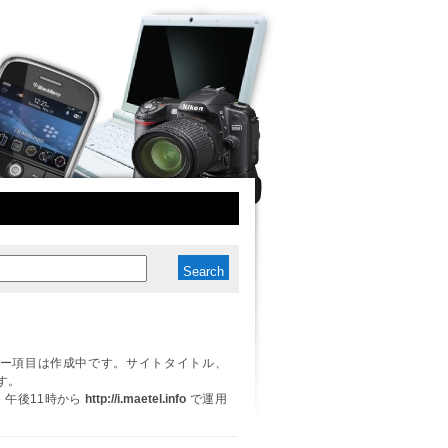
ー項目は作成中です。サイトタイトル、
す。
日、午後11時から
http://i.maetel.info
で運用