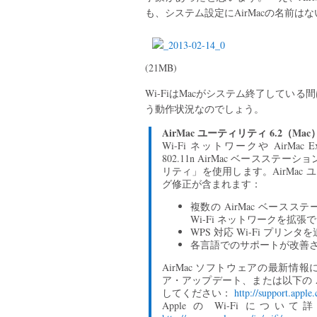
も、システム設定にAirMacの名前は
(21MB)
Wi-FiはMacがシステム終了して
う動作状況なのでしょう。
AirMac ユーティリティ 6.2（Ma
Wi-Fi ネットワークや AirMac Expr
802.11n AirMac ベースステ
リティ」を使用します。AirMac 
グ修正が含まれます：
複数の AirMac ベー
Wi-Fi ネットワークを拡張
WPS 対応 Wi-Fi プリン
各言語でのサポートが改善
AirMac ソフトウェアの最新
ア・アップデート、または以下の Ap
してください：
http://support.apple
Apple の Wi-Fi 