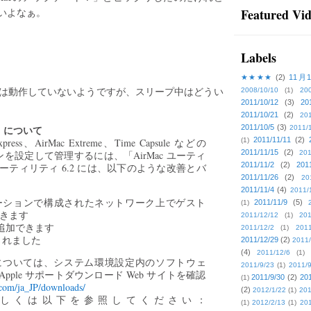
ないよなぁ。
Featured Vi
Labels
★★★★
(2)
11月
いる間は動作していないようですが、スリープ中はどうい
2008/10/10
(1)
20
2011/10/12
(3)
20
2011/10/21
(2)
201
c）について
2011/10/5
(3)
2011/
2011/11/11
(2)
ess、AirMac Extreme、Time Capsule などの
(1)
2011/11/15
(2)
ーションを設定して管理するには、「AirMac ユーティ
201
2011/11/2
(2)
201
ユーティリティ 6.2 には、以下のような改善とバ
2011/11/26
(2)
20
2011/11/4
(4)
2011/
スステーションで構成されたネットワーク上でゲスト
2011/11/9
(5)
(1)
できます
2011/12/12
(1)
201
タを追加できます
2011/12/2
(1)
2011
されました
2011/12/29
(2)
2011/
(4)
2011/12/6
(1)
情報については、システム環境設定内のソフトウェ
2011/9/23
(1)
2011/9
ple サポートダウンロード Web サイトを確認
2011/9/30
(2)
201
(1)
.com/ja_JP/downloads/
(2)
2012/1/22
(1)
201
について詳しくは以下を参照してください：
(1)
2012/2/13
(1)
201