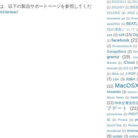
(1)
2012/3/11
(1)
201
しくは、以下の製品サポートページを参照してくだ
2012
(1)
2012/3/7
(1)
rt/airmac/
2012/5/2
(1)
2020
(
animated gif
(1)
Anim
BEATL
atok2011
(1)
CDの選曲について
(
cx4
(15)
Di
css
(2)
facebook
(21
(1)
(2)
fm-woodstock
(1)
GarageBand
(2)
Gm
gremz
(19)
hon
iCloud
(
iBooks
(1)
iP
internet
(1)
iOS
(1)
J-POP
(1)
iWeb
(1)
(7)
listen
Lion
(3)
MacOS
(11)
MobileMe
(3)
momo-i
musi
Music News
(1)
(12)
NHK交響楽団
プデート
(21)
PHOT
photofunia
(1)
pi
蔵
(1)
Picasa
(1)
QuickTime
(1)
Revie
timema
thumbnail
(1)
(9)
update
(3)
ustre