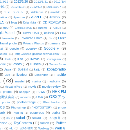
2012/3/26
(2)
2/3/16
(1)
2012/3/31
(1)
2012/3/4
/4/1
(2)
2012/4/19
(1)
2012/4/2
(1)
2012/4/27
(1)
1)
6EYEラベル
(1)
AdSense
(1)
ameblo
(1)
APPLE
(6)
Artwork
(2)
ation
(1)
Aperture
(1)
ES
(7)
blog
(4)
Brightkite
(2)
CD REVIEW
(5)
ceo
(4)
1)
CHRISTMAS
(1)
chrome
(1)
Cloud
(1)
gitaMaetel
(6)
eclipse
(2)
DOWNLOAD
(1)
ED4
)
Favourite Photo
(4)
Flickr
favourite
(1)
ffrr
(1)
friend photo
(2)
gamera
(2)
Friends Photos
(1)
Google＋
(9)
google
(4)
google+
(2)
ail
(1)
atari
(1)
http://www.digitalconcerthall.com/
(1)
6)
iLife
(2)
iMovie
(2)
iDisk
(1)
instagr.am
(1)
iPhoto
(12)
iTunes
(12)
hone
(3)
iTunes Store
kobatoradio
(2)
Java
(2)
kaiju
(2)
JUGEM
(1)
(8)
maclife
livedoor
(3)
Live
(1)
Lohengrin
(1)
X
(78)
maetel
(4)
medici.tv
(5)
marina
(1)
movie
(3)
movie review
(3)
(1)
MovableType
(1)
news
(7)
NHK-FM
c photos
(4)
naoppi7
(1)
OSXアッ
定期演奏会
(3)
OSX
(3)
ninovox
(1)
photoarrange
(3)
photo
(1)
Photobucket
(1)
OS
(2)
Photoshop
(1)
PHOTOSTORY
(1)
photo
cnik
(4)
posterous
(4)
potika
(3)
Plug In
(1)
safari
(7)
w
(1)
rkk
(1)
SHARE
(1)
TAS推薦
(1)
ToyCamera
(11)
Twitter
chine
(2)
tumblr
(2)
Webサ
am
(2)
vlc
(3)
Weblog
(4)
WAGNER
(1)