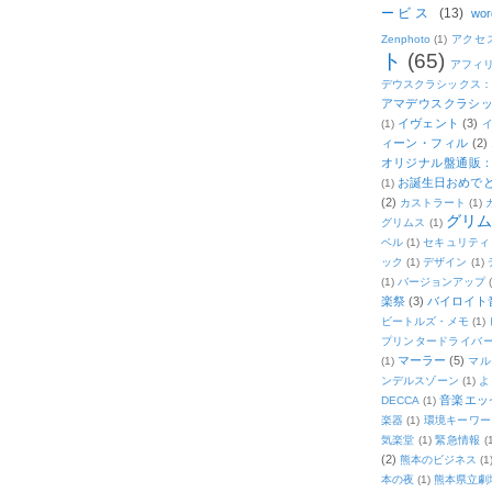
ービス
(13)
wor
Zenphoto
(1)
アクセ
ト
(65)
アフィ
デウスクラシックス
アマデウスクラシッ
イヴェント
(3)
(1)
ィーン・フィル
(2)
オリジナル盤通販：2
お誕生日おめで
(1)
(2)
カストラート
(1)
グリ
グリムス
(1)
ベル
(1)
セキュリティ
ック
(1)
デザイン
(1)
(1)
バージョンアップ
楽祭
(3)
バイロイト音
ビートルズ・メモ
(1)
プリンタードライバ
マーラー
(5)
(1)
マル
ンデルスゾーン
(1)
よ
音楽エッ
DECCA
(1)
楽器
(1)
環境キーワー
気楽堂
(1)
緊急情報
(
(2)
熊本のビジネス
(1
本の夜
(1)
熊本県立劇