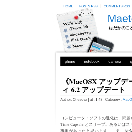
HOME
POSTS RSS
COMMENTS RSS
Maet
はだかのことのは
phone
notebook
camera
i
《MacOSX アップデ
ィ 6.2 アップデート
Author:
Ohesoya
| at : 1:48 |
Category :
MacO
コンピュータ・ソフトの進化は、問題
Time Capsule とスリープ。ある
事象があったと思います。「え、Air