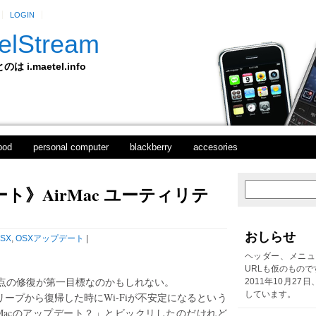
LOGIN
elStream
 i.maetel.info
pod
personal computer
blackberry
accesories
ート》AirMac ユーティリテ
次
ホ
の
ー
投
ム
稿
おしらせ
SX
,
OSXアップデート
|
前
の
ヘッダー、メニュ
投
URLも仮のもので
稿
点の修復が第一目標なのかもしれない。
2011年10月27
しています。
いはスリープから復帰した時にWi-Fiが不安定になるという
Macのアップデート？」とビックリしたのだけれど