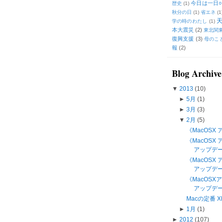
今日は一日○
歴史
(1)
秋分の日
(1)
省エネ
(1
学の時のわたし
(1)
本大震災
(2)
東北関
復興支援
(3)
母のこ
報
(2)
Blog Archive
▼
2013
(10)
►
5月
(1)
►
3月
(3)
▼
2月
(5)
《MacOSX 
《MacOSX ア
アップデ
《MacOSX 
アップデ
《MacOS
アップデート
Macの定番 X
►
1月
(1)
►
2012
(107)