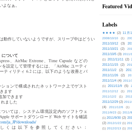
ないよなぁ。
Featured Vi
Labels
★★★★
(2)
11月
いる間は動作していないようですが、スリープ中はどうい
2008/10/10
(1)
20
2011/10/12
(3)
20
2011/10/21
(2)
201
c）について
2011/10/5
(3)
2011/
2011/11/11
(2)
ess、AirMac Extreme、Time Capsule などの
(1)
2011/11/15
(2)
ーションを設定して管理するには、「AirMac ユーティ
201
2011/11/2
(2)
201
ユーティリティ 6.2 には、以下のような改善とバ
2011/11/26
(2)
20
2011/11/4
(4)
2011/
スステーションで構成されたネットワーク上でゲスト
2011/11/9
(5)
(1)
できます
2011/12/12
(1)
201
タを追加できます
2011/12/2
(1)
2011
されました
2011/12/29
(2)
2011/
(4)
2011/12/6
(1)
情報については、システム環境設定内のソフトウェ
2011/9/23
(1)
2011/9
ple サポートダウンロード Web サイトを確認
2011/9/30
(2)
201
(1)
.com/ja_JP/downloads/
(2)
2012/1/22
(1)
201
について詳しくは以下を参照してください：
(1)
2012/2/13
(1)
201