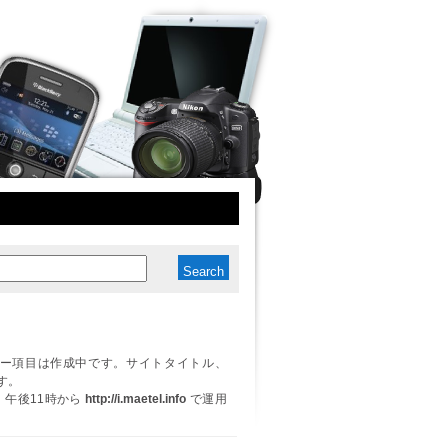
ー項目は作成中です。サイトタイトル、
す。
日、午後11時から
http://i.maetel.info
で運用