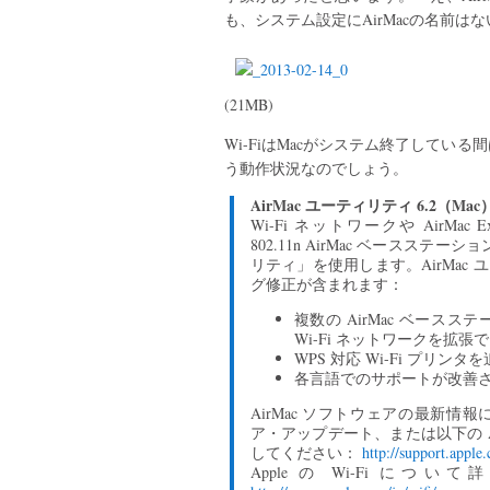
も、システム設定にAirMacの名前は
(21MB)
Wi-FiはMacがシステム終了して
う動作状況なのでしょう。
AirMac ユーティリティ 6.2（Ma
Wi-Fi ネットワークや AirMac Expr
802.11n AirMac ベースステ
リティ」を使用します。AirMac 
グ修正が含まれます：
複数の AirMac ベー
Wi-Fi ネットワークを拡張
WPS 対応 Wi-Fi プリン
各言語でのサポートが改善
AirMac ソフトウェアの最新
ア・アップデート、または以下の Ap
してください：
http://support.apple
Apple の Wi-Fi 