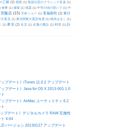
○三昧
(2)
視聴
(1)
取扱注意のクラシック音楽
(1)
)
食事
(1)
速報
(1)
地震
(1)
中学の頃の思いで
(1)
中
天宮飯店
(15)
電脳萠照
(2)
東日
天体ショー
(1)
東大震災
(1)
東北関東大震災地震
(1)
桃井はるこ
(1)
夢見
(2)
訃
と
(1)
名言
(1)
名盤の裏話
(1)
料理
(1)
アップデート》iTunes 11.0.2 アップデート
ップデート》Java for OS X 2013-001 1.0
ート
アップデート》AirMac ユーティリティ 6.2
ート
Xアップデート》デジタルカメラ RAW 互換性
 4.04
LD バージョン 20130127 アップデート