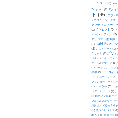
ービス
(13)
wor
Zenphoto
(1)
アクセ
ト
(65)
アフィ
デウスクラシックス
アマデウスクラシッ
イヴェント
(3)
(1)
ィーン・フィル
(2)
オリジナル盤通販：2
お誕生日おめで
(1)
(2)
カストラート
(1)
グリ
グリムス
(1)
ベル
(1)
セキュリティ
ック
(1)
デザイン
(1)
(1)
バージョンアップ
楽祭
(3)
バイロイト音
ビートルズ・メモ
(1)
プリンタードライバ
マーラー
(5)
(1)
マル
ンデルスゾーン
(1)
よ
音楽エッ
DECCA
(1)
楽器
(1)
環境キーワー
気楽堂
(1)
緊急情報
(
(2)
熊本のビジネス
(1
本の夜
(1)
熊本県立劇