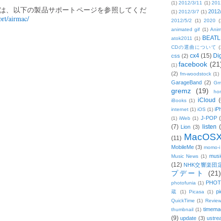
(1)
2012/3/11
(1)
201
しくは、以下の製品サポートページを参照してくだ
2012
(1)
2012/3/7
(1)
rt/airmac/
2012/5/2
(1)
2020
(
animated gif
(1)
Anim
BEATL
atok2011
(1)
CDの選曲について
(
cx4
(15)
Di
css
(2)
facebook
(21
(1)
(2)
fm-woodstock
(1)
GarageBand
(2)
Gm
gremz
(19)
hon
iCloud
(
iBooks
(1)
iP
internet
(1)
iOS
(1)
J-POP
(1)
iWeb
(1)
(7)
listen
Lion
(3)
MacOS
(11)
MobileMe
(3)
momo-i
musi
Music News
(1)
(12)
NHK交響楽団
プデート
(21)
PHOT
photofunia
(1)
pi
蔵
(1)
Picasa
(1)
QuickTime
(1)
Revie
timema
thumbnail
(1)
(9)
update
(3)
ustre