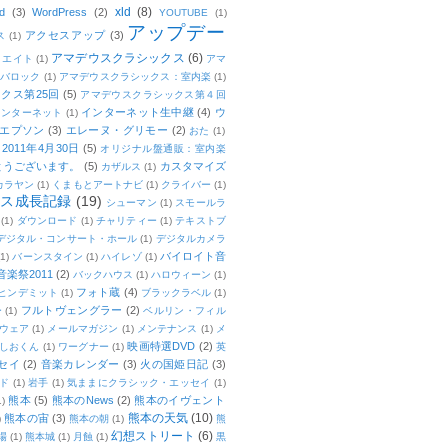
xld
(8)
d
(3)
WordPress
(2)
YOUTUBE
(1)
アップデー
アクセスアップ
(3)
ス
(1)
アマデウスクラシックス
(6)
リエイト
(1)
アマ
：バロック
(1)
アマデウスクラシックス：室内楽
(1)
クス第25回
(5)
アマデウスクラシックス第４回
インターネット生中継
(4)
ウ
インターネット
(1)
エプソン
(3)
エレーヌ・グリモー
(2)
おた
(1)
011年4月30日
(5)
オリジナル盤通販：室内楽
とうございます。
(5)
カスタマイズ
カザルス
(1)
カラヤン
(1)
くまもとアートナビ
(1)
クライバー
(1)
ムス成長記録
(19)
シューマン
(1)
スモールラ
(1)
ダウンロード
(1)
チャリティー
(1)
テキストブ
デジタル・コンサート・ホール
(1)
デジタルカメラ
バイロイト音
(1)
バーンスタイン
(1)
ハイレゾ
(1)
楽祭2011
(2)
バックハウス
(1)
ハロウィーン
(1)
フォト蔵
(4)
ヒンデミット
(1)
ブラックラベル
(1)
フルトヴェングラー
(2)
ー
(1)
ベルリン・フィル
ウェア
(1)
メールマガジン
(1)
メンテナンス
(1)
メ
映画特選DVD
(2)
しおくん
(1)
ワーグナー
(1)
英
セイ
(2)
音楽カレンダー
(3)
火の国姫日記
(3)
ド
(1)
岩手
(1)
気ままにクラシック・エッセイ
(1)
熊本
(5)
熊本のNews
(2)
熊本のイヴェント
1)
熊本の天気
(10)
熊本の宙
(3)
)
熊本の朝
(1)
熊
幻想ストリート
(6)
場
(1)
熊本城
(1)
月蝕
(1)
黒