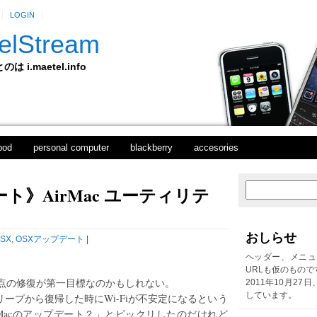
LOGIN
elStream
 i.maetel.info
pod
personal computer
blackberry
accesories
ート》AirMac ユーティリテ
次
ホ
の
ー
投
ム
稿
おしらせ
SX
,
OSXアップデート
|
前
の
ヘッダー、メニュ
投
URLも仮のもので
稿
点の修復が第一目標なのかもしれない。
2011年10月27
しています。
いはスリープから復帰した時にWi-Fiが不安定になるという
Macのアップデート？」とビックリしたのだけれど