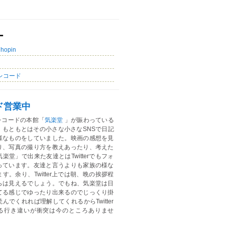
ー
Chopin
レコード
ド営業中
レコードの本館「
気楽堂
」が賑わっている
。もともとはその小さな小さなSNSで日記
様なものをしていました。映画の感想を見
り、写真の撮り方を教えあったり、考えた
楽堂」で出来た友達とはTwitterでもフォ
っています。友達と言うよりも家族の様な
す。余り、Twitter上では朝、晩の挨拶程
らは見えるでしょう。でもね、気楽堂は日
てる感じでゆったり出来るのでじっくり掛
んでくれれば理解してくれるからTwitter
る行き違いが衝突は今のところありませ