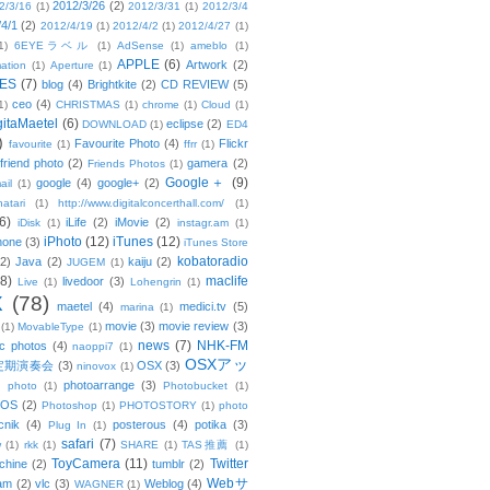
2012/3/26
(2)
2/3/16
(1)
2012/3/31
(1)
2012/3/4
/4/1
(2)
2012/4/19
(1)
2012/4/2
(1)
2012/4/27
(1)
1)
6EYEラベル
(1)
AdSense
(1)
ameblo
(1)
APPLE
(6)
Artwork
(2)
ation
(1)
Aperture
(1)
ES
(7)
blog
(4)
Brightkite
(2)
CD REVIEW
(5)
ceo
(4)
1)
CHRISTMAS
(1)
chrome
(1)
Cloud
(1)
gitaMaetel
(6)
eclipse
(2)
DOWNLOAD
(1)
ED4
)
Favourite Photo
(4)
Flickr
favourite
(1)
ffrr
(1)
friend photo
(2)
gamera
(2)
Friends Photos
(1)
Google＋
(9)
google
(4)
google+
(2)
ail
(1)
atari
(1)
http://www.digitalconcerthall.com/
(1)
6)
iLife
(2)
iMovie
(2)
iDisk
(1)
instagr.am
(1)
iPhoto
(12)
iTunes
(12)
hone
(3)
iTunes Store
kobatoradio
(2)
Java
(2)
kaiju
(2)
JUGEM
(1)
(8)
maclife
livedoor
(3)
Live
(1)
Lohengrin
(1)
X
(78)
maetel
(4)
medici.tv
(5)
marina
(1)
movie
(3)
movie review
(3)
(1)
MovableType
(1)
news
(7)
NHK-FM
c photos
(4)
naoppi7
(1)
OSXアッ
定期演奏会
(3)
OSX
(3)
ninovox
(1)
photoarrange
(3)
photo
(1)
Photobucket
(1)
OS
(2)
Photoshop
(1)
PHOTOSTORY
(1)
photo
cnik
(4)
posterous
(4)
potika
(3)
Plug In
(1)
safari
(7)
w
(1)
rkk
(1)
SHARE
(1)
TAS推薦
(1)
ToyCamera
(11)
Twitter
chine
(2)
tumblr
(2)
Webサ
am
(2)
vlc
(3)
Weblog
(4)
WAGNER
(1)