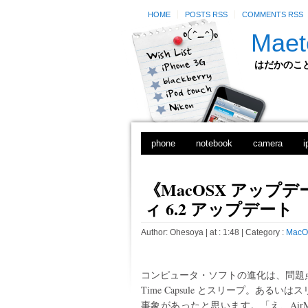
HOME
POSTS RSS
COMMENTS RSS
Maet
はだかのことのは
phone
notebook
camera
i
《MacOSX アップデ
ィ 6.2 アップデート
Author:
Ohesoya
| at : 1:48 |
Category :
MacO
コンピュータ・ソフトの進化は、問題
Time Capsule とスリープ。ある
事象があったと思います。「え、Air