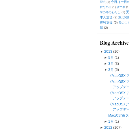
今日は一日○
歴史
(1)
秋分の日
(1)
省エネ
(1
学の時のわたし
(1)
本大震災
(2)
東北関
復興支援
(3)
母のこ
報
(2)
Blog Archive
▼
2013
(10)
►
5月
(1)
►
3月
(3)
▼
2月
(5)
《MacOSX 
《MacOSX ア
アップデ
《MacOSX 
アップデ
《MacOS
アップデート
Macの定番 X
►
1月
(1)
►
2012
(107)