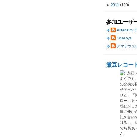
►
2011
(130)
参加ユーザ
Arsene m. 
Ohesoya
アマデウス
煮豆レコー
煮豆
ようです
の交換の
せあった
りと、「気
ローしあ
感じがしま
度に他か
記を書い
けるし、読
で時折あ
ん。