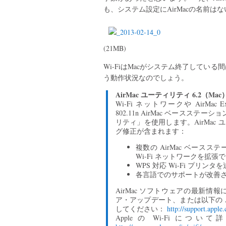
も、システム設定にAirMacの名前は
(21MB)
Wi-FiはMacがシステム終了して
う動作状況なのでしょう。
AirMac ユーティリティ 6.2（Ma
Wi-Fi ネットワークや AirMac Expr
802.11n AirMac ベースステ
リティ」を使用します。AirMac 
グ修正が含まれます：
複数の AirMac ベー
Wi-Fi ネットワークを拡張
WPS 対応 Wi-Fi プリン
各言語でのサポートが改善
AirMac ソフトウェアの最新
ア・アップデート、または以下の Ap
してください：
http://support.apple
Apple の Wi-Fi 