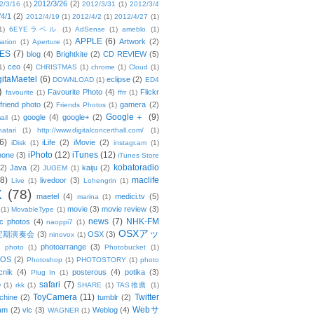
2012/3/26
(2)
2/3/16
(1)
2012/3/31
(1)
2012/3/4
/4/1
(2)
2012/4/19
(1)
2012/4/2
(1)
2012/4/27
(1)
1)
6EYEラベル
(1)
AdSense
(1)
ameblo
(1)
APPLE
(6)
Artwork
(2)
ation
(1)
Aperture
(1)
ES
(7)
blog
(4)
Brightkite
(2)
CD REVIEW
(5)
ceo
(4)
1)
CHRISTMAS
(1)
chrome
(1)
Cloud
(1)
gitaMaetel
(6)
eclipse
(2)
DOWNLOAD
(1)
ED4
)
Favourite Photo
(4)
Flickr
favourite
(1)
ffrr
(1)
friend photo
(2)
gamera
(2)
Friends Photos
(1)
Google＋
(9)
google
(4)
google+
(2)
ail
(1)
atari
(1)
http://www.digitalconcerthall.com/
(1)
6)
iLife
(2)
iMovie
(2)
iDisk
(1)
instagr.am
(1)
iPhoto
(12)
iTunes
(12)
hone
(3)
iTunes Store
kobatoradio
(2)
Java
(2)
kaiju
(2)
JUGEM
(1)
(8)
maclife
livedoor
(3)
Live
(1)
Lohengrin
(1)
X
(78)
maetel
(4)
medici.tv
(5)
marina
(1)
movie
(3)
movie review
(3)
(1)
MovableType
(1)
news
(7)
NHK-FM
c photos
(4)
naoppi7
(1)
OSXアッ
定期演奏会
(3)
OSX
(3)
ninovox
(1)
photoarrange
(3)
photo
(1)
Photobucket
(1)
OS
(2)
Photoshop
(1)
PHOTOSTORY
(1)
photo
cnik
(4)
posterous
(4)
potika
(3)
Plug In
(1)
safari
(7)
w
(1)
rkk
(1)
SHARE
(1)
TAS推薦
(1)
ToyCamera
(11)
Twitter
chine
(2)
tumblr
(2)
Webサ
am
(2)
vlc
(3)
Weblog
(4)
WAGNER
(1)