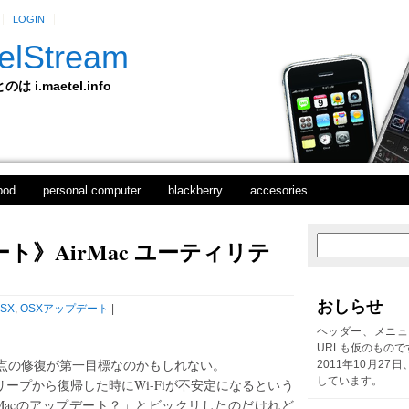
LOGIN
elStream
 i.maetel.info
pod
personal computer
blackberry
accesories
ート》AirMac ユーティリテ
次
ホ
の
ー
投
ム
稿
おしらせ
SX
,
OSXアップデート
|
前
の
ヘッダー、メニュ
投
URLも仮のもので
稿
点の修復が第一目標なのかもしれない。
2011年10月27
しています。
いはスリープから復帰した時にWi-Fiが不安定になるという
Macのアップデート？」とビックリしたのだけれど