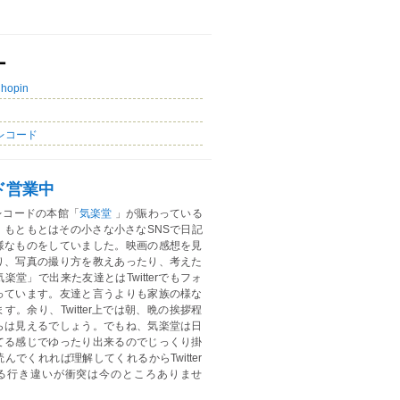
ー
Chopin
レコード
ド営業中
レコードの本館「
気楽堂
」が賑わっている
。もともとはその小さな小さなSNSで日記
様なものをしていました。映画の感想を見
り、写真の撮り方を教えあったり、考えた
楽堂」で出来た友達とはTwitterでもフォ
っています。友達と言うよりも家族の様な
す。余り、Twitter上では朝、晩の挨拶程
らは見えるでしょう。でもね、気楽堂は日
てる感じでゆったり出来るのでじっくり掛
んでくれれば理解してくれるからTwitter
る行き違いが衝突は今のところありませ