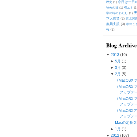
今日は一日○
歴史
(1)
秋分の日
(1)
省エネ
(1
学の時のわたし
(1)
本大震災
(2)
東北関
復興支援
(3)
母のこ
報
(2)
Blog Archive
▼
2013
(10)
►
5月
(1)
►
3月
(3)
▼
2月
(5)
《MacOSX 
《MacOSX ア
アップデ
《MacOSX 
アップデ
《MacOS
アップデート
Macの定番 X
►
1月
(1)
►
2012
(107)