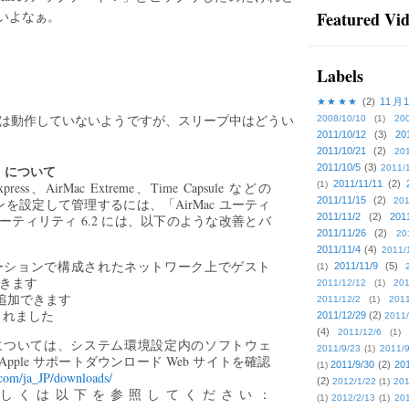
ないよなぁ。
Featured Vi
Labels
★★★★
(2)
11月
いる間は動作していないようですが、スリープ中はどうい
2008/10/10
(1)
20
2011/10/12
(3)
20
2011/10/21
(2)
201
c）について
2011/10/5
(3)
2011/
2011/11/11
(2)
ess、AirMac Extreme、Time Capsule などの
(1)
2011/11/15
(2)
ーションを設定して管理するには、「AirMac ユーティ
201
2011/11/2
(2)
201
ユーティリティ 6.2 には、以下のような改善とバ
2011/11/26
(2)
20
2011/11/4
(4)
2011/
スステーションで構成されたネットワーク上でゲスト
2011/11/9
(5)
(1)
できます
2011/12/12
(1)
201
タを追加できます
2011/12/2
(1)
2011
されました
2011/12/29
(2)
2011/
(4)
2011/12/6
(1)
情報については、システム環境設定内のソフトウェ
2011/9/23
(1)
2011/9
ple サポートダウンロード Web サイトを確認
2011/9/30
(2)
201
(1)
.com/ja_JP/downloads/
(2)
2012/1/22
(1)
201
について詳しくは以下を参照してください：
(1)
2012/2/13
(1)
201