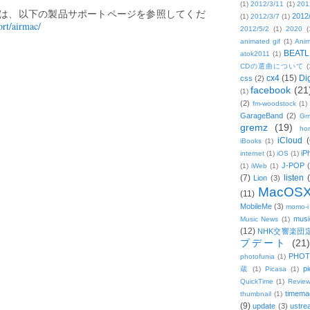
(1)
2012/3/11
(1)
201
しくは、以下の製品サポートページを参照してくだ
2012
(1)
2012/3/7
(1)
rt/airmac/
2012/5/2
(1)
2020
(
animated gif
(1)
Anim
BEATL
atok2011
(1)
CDの選曲について
(
cx4
(15)
Di
css
(2)
facebook
(21
(1)
(2)
fm-woodstock
(1)
GarageBand
(2)
Gm
gremz
(19)
hon
iCloud
(
iBooks
(1)
iP
internet
(1)
iOS
(1)
J-POP
(1)
iWeb
(1)
(7)
listen
Lion
(3)
MacOS
(11)
MobileMe
(3)
momo-i
musi
Music News
(1)
(12)
NHK交響楽団
プデート
(21)
PHOT
photofunia
(1)
pi
蔵
(1)
Picasa
(1)
QuickTime
(1)
Revie
timema
thumbnail
(1)
(9)
update
(3)
ustre