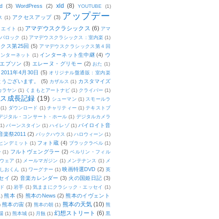
xld
(8)
d
(3)
WordPress
(2)
YOUTUBE
(1)
アップデー
アクセスアップ
(3)
ス
(1)
アマデウスクラシックス
(6)
リエイト
(1)
アマ
：バロック
(1)
アマデウスクラシックス：室内楽
(1)
クス第25回
(5)
アマデウスクラシックス第４回
インターネット生中継
(4)
ウ
インターネット
(1)
エプソン
(3)
エレーヌ・グリモー
(2)
おた
(1)
011年4月30日
(5)
オリジナル盤通販：室内楽
とうございます。
(5)
カスタマイズ
カザルス
(1)
カラヤン
(1)
くまもとアートナビ
(1)
クライバー
(1)
ムス成長記録
(19)
シューマン
(1)
スモールラ
(1)
ダウンロード
(1)
チャリティー
(1)
テキストブ
デジタル・コンサート・ホール
(1)
デジタルカメラ
バイロイト音
(1)
バーンスタイン
(1)
ハイレゾ
(1)
楽祭2011
(2)
バックハウス
(1)
ハロウィーン
(1)
フォト蔵
(4)
ヒンデミット
(1)
ブラックラベル
(1)
フルトヴェングラー
(2)
ー
(1)
ベルリン・フィル
ウェア
(1)
メールマガジン
(1)
メンテナンス
(1)
メ
映画特選DVD
(2)
しおくん
(1)
ワーグナー
(1)
英
セイ
(2)
音楽カレンダー
(3)
火の国姫日記
(3)
ド
(1)
岩手
(1)
気ままにクラシック・エッセイ
(1)
熊本
(5)
熊本のNews
(2)
熊本のイヴェント
1)
熊本の天気
(10)
熊本の宙
(3)
)
熊本の朝
(1)
熊
幻想ストリート
(6)
場
(1)
熊本城
(1)
月蝕
(1)
黒