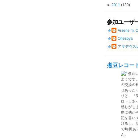
►
2011
(130)
参加ユーザ
Arsene m. 
Ohesoya
アマデウス
煮豆レコー
煮豆
ようです
の交換の
せあった
りと、「気
ローしあ
感じがしま
度に他か
記を書い
けるし、読
で時折あ
ん。