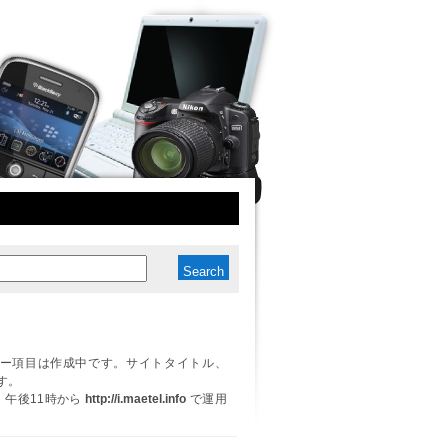
ー項目は作成中です。サイトタイトル、
す。
日、午後11時から
http://i.maetel.info
で運用