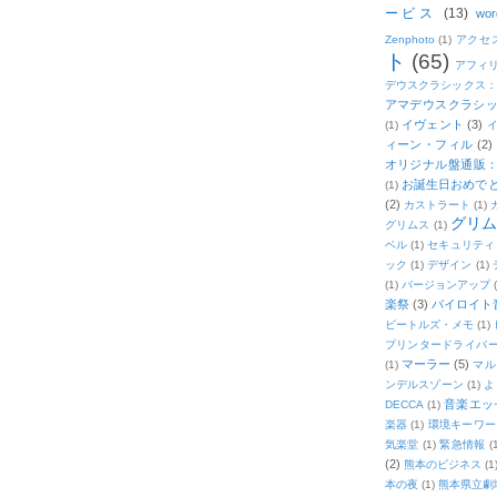
ービス
(13)
wor
Zenphoto
(1)
アクセ
ト
(65)
アフィ
デウスクラシックス
アマデウスクラシッ
イヴェント
(3)
(1)
ィーン・フィル
(2)
オリジナル盤通販：2
お誕生日おめで
(1)
(2)
カストラート
(1)
グリ
グリムス
(1)
ベル
(1)
セキュリティ
ック
(1)
デザイン
(1)
(1)
バージョンアップ
楽祭
(3)
バイロイト音
ビートルズ・メモ
(1)
プリンタードライバ
マーラー
(5)
(1)
マル
ンデルスゾーン
(1)
よ
音楽エッ
DECCA
(1)
楽器
(1)
環境キーワー
気楽堂
(1)
緊急情報
(
(2)
熊本のビジネス
(1
本の夜
(1)
熊本県立劇