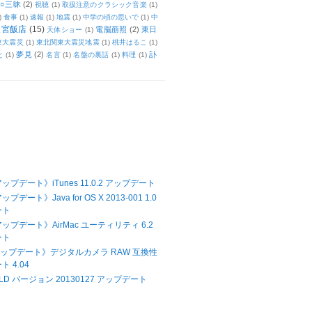
○三昧
(2)
視聴
(1)
取扱注意のクラシック音楽
(1)
)
食事
(1)
速報
(1)
地震
(1)
中学の頃の思いで
(1)
中
天宮飯店
(15)
電脳萠照
(2)
東日
天体ショー
(1)
東大震災
(1)
東北関東大震災地震
(1)
桃井はるこ
(1)
夢見
(2)
訃
と
(1)
名言
(1)
名盤の裏話
(1)
料理
(1)
アップデート》iTunes 11.0.2 アップデート
ップデート》Java for OS X 2013-001 1.0
ート
アップデート》AirMac ユーティリティ 6.2
ート
Xアップデート》デジタルカメラ RAW 互換性
 4.04
LD バージョン 20130127 アップデート