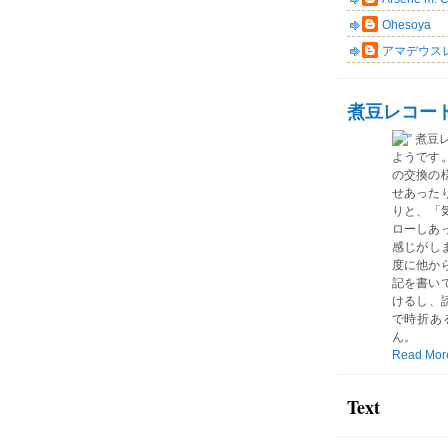
Ohesoya
アマデウス
煮豆レコー
煮豆
ようです
の交換の
せあった
りと、「気
ローしあ
感じがしま
度に他か
記を書い
けるし、読
で時折あ
ん。
Read Mor
Text