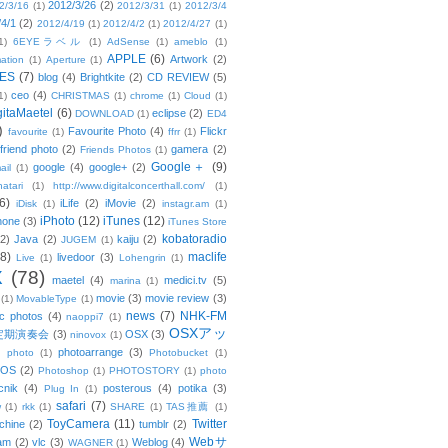
2012/3/26
(2)
2/3/16
(1)
2012/3/31
(1)
2012/3/4
/4/1
(2)
2012/4/19
(1)
2012/4/2
(1)
2012/4/27
(1)
1)
6EYEラベル
(1)
AdSense
(1)
ameblo
(1)
APPLE
(6)
Artwork
(2)
ation
(1)
Aperture
(1)
ES
(7)
blog
(4)
Brightkite
(2)
CD REVIEW
(5)
ceo
(4)
1)
CHRISTMAS
(1)
chrome
(1)
Cloud
(1)
gitaMaetel
(6)
eclipse
(2)
DOWNLOAD
(1)
ED4
)
Favourite Photo
(4)
Flickr
favourite
(1)
ffrr
(1)
friend photo
(2)
gamera
(2)
Friends Photos
(1)
Google＋
(9)
google
(4)
google+
(2)
ail
(1)
atari
(1)
http://www.digitalconcerthall.com/
(1)
6)
iLife
(2)
iMovie
(2)
iDisk
(1)
instagr.am
(1)
iPhoto
(12)
iTunes
(12)
hone
(3)
iTunes Store
kobatoradio
(2)
Java
(2)
kaiju
(2)
JUGEM
(1)
(8)
maclife
livedoor
(3)
Live
(1)
Lohengrin
(1)
X
(78)
maetel
(4)
medici.tv
(5)
marina
(1)
movie
(3)
movie review
(3)
(1)
MovableType
(1)
news
(7)
NHK-FM
c photos
(4)
naoppi7
(1)
OSXアッ
定期演奏会
(3)
OSX
(3)
ninovox
(1)
photoarrange
(3)
photo
(1)
Photobucket
(1)
OS
(2)
Photoshop
(1)
PHOTOSTORY
(1)
photo
cnik
(4)
posterous
(4)
potika
(3)
Plug In
(1)
safari
(7)
w
(1)
rkk
(1)
SHARE
(1)
TAS推薦
(1)
ToyCamera
(11)
Twitter
chine
(2)
tumblr
(2)
Webサ
am
(2)
vlc
(3)
Weblog
(4)
WAGNER
(1)