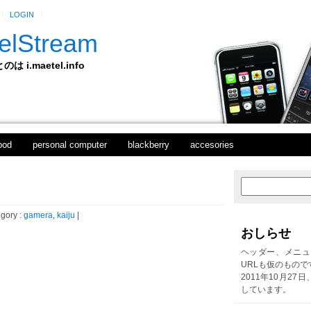
LOGIN
elStream
 i.maetel.info
pod
personal computer
blackberry
accesories
次
ホ
の
ー
投
ム
gory :
gamera
,
kaiju
|
稿
おしらせ
前
の
ヘッダー、メニュ
投
URLも仮のもので
稿
2011年10月27
しています。