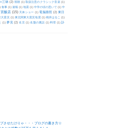
○三昧
(2)
視聴
(1)
取扱注意のクラシック音楽
(1)
)
食事
(1)
速報
(1)
地震
(1)
中学の頃の思いで
(1)
中
天宮飯店
(15)
電脳萠照
(2)
東日
天体ショー
(1)
東大震災
(1)
東北関東大震災地震
(1)
桃井はるこ
(1)
夢見
(2)
訃
と
(1)
名言
(1)
名盤の裏話
(1)
料理
(1)
ップさせたけりゃ・・・ブログの書き方☆