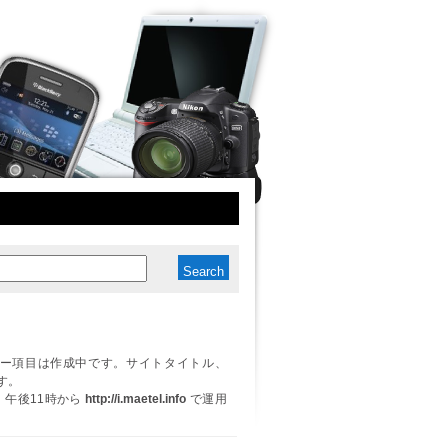
ー項目は作成中です。サイトタイトル、
す。
日、午後11時から
http://i.maetel.info
で運用