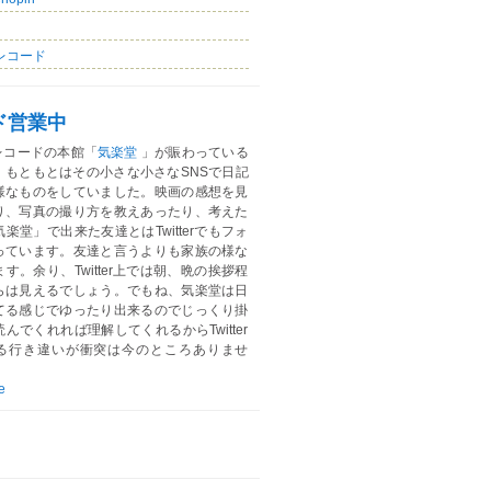
レコード
ド営業中
レコードの本館「
気楽堂
」が賑わっている
。もともとはその小さな小さなSNSで日記
様なものをしていました。映画の感想を見
り、写真の撮り方を教えあったり、考えた
楽堂」で出来た友達とはTwitterでもフォ
っています。友達と言うよりも家族の様な
す。余り、Twitter上では朝、晩の挨拶程
らは見えるでしょう。でもね、気楽堂は日
てる感じでゆったり出来るのでじっくり掛
んでくれれば理解してくれるからTwitter
る行き違いが衝突は今のところありませ
e