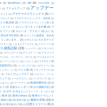
xld
(8)
d
(3)
WordPress
(2)
YOUTUBE
(1)
アップデー
アクセスアップ
(3)
ス
(1)
アマデウスクラシックス
(6)
リエイト
(1)
アマ
：バロック
(1)
アマデウスクラシックス：室内楽
(1)
クス第25回
(5)
アマデウスクラシックス第４回
インターネット生中継
(4)
ウ
インターネット
(1)
エプソン
(3)
エレーヌ・グリモー
(2)
おた
(1)
011年4月30日
(5)
オリジナル盤通販：室内楽
とうございます。
(5)
カスタマイズ
カザルス
(1)
カラヤン
(1)
くまもとアートナビ
(1)
クライバー
(1)
ムス成長記録
(19)
シューマン
(1)
スモールラ
(1)
ダウンロード
(1)
チャリティー
(1)
テキストブ
デジタル・コンサート・ホール
(1)
デジタルカメラ
バイロイト音
(1)
バーンスタイン
(1)
ハイレゾ
(1)
楽祭2011
(2)
バックハウス
(1)
ハロウィーン
(1)
フォト蔵
(4)
ヒンデミット
(1)
ブラックラベル
(1)
フルトヴェングラー
(2)
ー
(1)
ベルリン・フィル
ウェア
(1)
メールマガジン
(1)
メンテナンス
(1)
メ
映画特選DVD
(2)
しおくん
(1)
ワーグナー
(1)
英
セイ
(2)
音楽カレンダー
(3)
火の国姫日記
(3)
ド
(1)
岩手
(1)
気ままにクラシック・エッセイ
(1)
熊本
(5)
熊本のNews
(2)
熊本のイヴェント
1)
熊本の天気
(10)
熊本の宙
(3)
)
熊本の朝
(1)
熊
幻想ストリート
(6)
場
(1)
熊本城
(1)
月蝕
(1)
黒