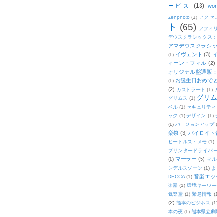
ービス
(13)
wor
Zenphoto
(1)
アクセ
ト
(65)
アフィ
デウスクラシックス
アマデウスクラシッ
イヴェント
(3)
(1)
ィーン・フィル
(2)
オリジナル盤通販：2
お誕生日おめで
(1)
(2)
カストラート
(1)
グリ
グリムス
(1)
ベル
(1)
セキュリティ
ック
(1)
デザイン
(1)
(1)
バージョンアップ
楽祭
(3)
バイロイト音
ビートルズ・メモ
(1)
プリンタードライバ
マーラー
(5)
(1)
マル
ンデルスゾーン
(1)
よ
音楽エッ
DECCA
(1)
楽器
(1)
環境キーワー
気楽堂
(1)
緊急情報
(
(2)
熊本のビジネス
(1
本の夜
(1)
熊本県立劇