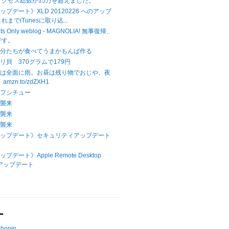
アクセス総数が15万を超えました。
アップデート》XLD 20120226 へのアップ
までiTunesに取り込...
hts Only weblog - MAGNOLIA! 無事復帰、
です。
自分たちが食べてうまかもんば作る
リ貝 370グラムで179円
本は全面に雨。お昼は残り物でおじや、夜
mzn.to/zdZXH1
ーフシチュー
ラ襲来
ラ襲来
ラ襲来
Xアップデート》セキュリティアップデート
プデート》Apple Remote Desktop
へのアップデート
ー
Chopin