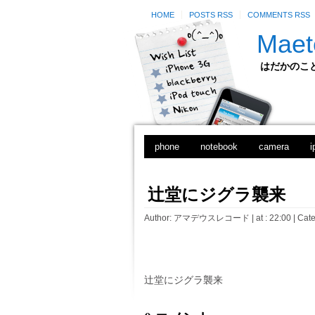
HOME
POSTS RSS
COMMENTS RSS
Maet
はだかのことのは
phone
notebook
camera
i
辻堂にジグラ襲来
Author:
アマデウスレコード
| at : 22:00 |
Cate
辻堂にジグラ襲来