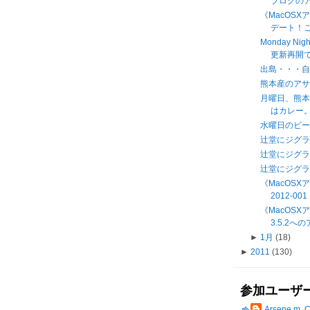
ブログの
《MacOSX
デート！これ
Monday Nig
更新再開
出島・・・
熊本産のアサ
月曜日、熊
はカレー。 a
水曜日のビ
辻堂にジグ
辻堂にジグ
辻堂にジグ
《MacOS
2012-001
《MacOSXアッ
3.5.2
►
1月
(18)
►
2011
(130)
参加ユーザ
Arsene m. 