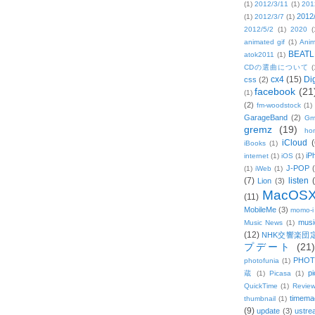
(1)
2012/3/11
(1)
201
2012
(1)
2012/3/7
(1)
2012/5/2
(1)
2020
(
animated gif
(1)
Anim
BEATL
atok2011
(1)
CDの選曲について
(
cx4
(15)
Di
css
(2)
facebook
(21
(1)
(2)
fm-woodstock
(1)
GarageBand
(2)
Gm
gremz
(19)
hon
iCloud
(
iBooks
(1)
iP
internet
(1)
iOS
(1)
J-POP
(1)
iWeb
(1)
(7)
listen
Lion
(3)
MacOS
(11)
MobileMe
(3)
momo-i
musi
Music News
(1)
(12)
NHK交響楽団
プデート
(21)
PHOT
photofunia
(1)
pi
蔵
(1)
Picasa
(1)
QuickTime
(1)
Revie
timema
thumbnail
(1)
(9)
update
(3)
ustre