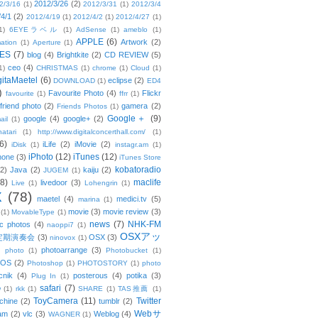
2012/3/26
(2)
2/3/16
(1)
2012/3/31
(1)
2012/3/4
/4/1
(2)
2012/4/19
(1)
2012/4/2
(1)
2012/4/27
(1)
1)
6EYEラベル
(1)
AdSense
(1)
ameblo
(1)
APPLE
(6)
Artwork
(2)
ation
(1)
Aperture
(1)
ES
(7)
blog
(4)
Brightkite
(2)
CD REVIEW
(5)
ceo
(4)
1)
CHRISTMAS
(1)
chrome
(1)
Cloud
(1)
gitaMaetel
(6)
eclipse
(2)
DOWNLOAD
(1)
ED4
)
Favourite Photo
(4)
Flickr
favourite
(1)
ffrr
(1)
friend photo
(2)
gamera
(2)
Friends Photos
(1)
Google＋
(9)
google
(4)
google+
(2)
ail
(1)
atari
(1)
http://www.digitalconcerthall.com/
(1)
6)
iLife
(2)
iMovie
(2)
iDisk
(1)
instagr.am
(1)
iPhoto
(12)
iTunes
(12)
hone
(3)
iTunes Store
kobatoradio
(2)
Java
(2)
kaiju
(2)
JUGEM
(1)
(8)
maclife
livedoor
(3)
Live
(1)
Lohengrin
(1)
X
(78)
maetel
(4)
medici.tv
(5)
marina
(1)
movie
(3)
movie review
(3)
(1)
MovableType
(1)
news
(7)
NHK-FM
c photos
(4)
naoppi7
(1)
OSXアッ
定期演奏会
(3)
OSX
(3)
ninovox
(1)
photoarrange
(3)
photo
(1)
Photobucket
(1)
OS
(2)
Photoshop
(1)
PHOTOSTORY
(1)
photo
cnik
(4)
posterous
(4)
potika
(3)
Plug In
(1)
safari
(7)
w
(1)
rkk
(1)
SHARE
(1)
TAS推薦
(1)
ToyCamera
(11)
Twitter
chine
(2)
tumblr
(2)
Webサ
am
(2)
vlc
(3)
Weblog
(4)
WAGNER
(1)