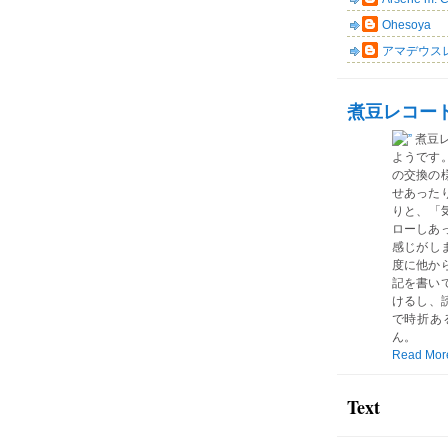
Ohesoya
アマデウス
煮豆レコー
煮豆
ようです
の交換の
せあった
りと、「気
ローしあ
感じがしま
度に他か
記を書い
けるし、読
で時折あ
ん。
Read Mor
Text