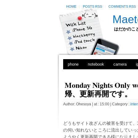
HOME
POSTS RSS
COMMENTS RSS
Maet
はだかのことのは
phone
notebook
camera
i
Monday Nights Only
帰、更新再開です。
Author:
Ohesoya
| at : 15:00 |
Category :
inte
どうもサイト改ざんの被害を受けて、2
の伺い知れないところに流出していっ
ようやく更新再開できる様になりまし