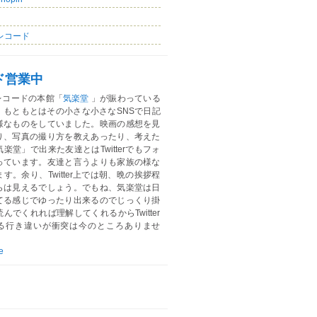
レコード
ド営業中
レコードの本館「
気楽堂
」が賑わっている
。もともとはその小さな小さなSNSで日記
様なものをしていました。映画の感想を見
り、写真の撮り方を教えあったり、考えた
楽堂」で出来た友達とはTwitterでもフォ
っています。友達と言うよりも家族の様な
す。余り、Twitter上では朝、晩の挨拶程
らは見えるでしょう。でもね、気楽堂は日
てる感じでゆったり出来るのでじっくり掛
んでくれれば理解してくれるからTwitter
る行き違いが衝突は今のところありませ
e