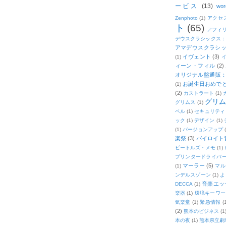
ービス
(13)
wor
Zenphoto
(1)
アクセ
ト
(65)
アフィ
デウスクラシックス
アマデウスクラシッ
イヴェント
(3)
(1)
ィーン・フィル
(2)
オリジナル盤通販：2
お誕生日おめで
(1)
(2)
カストラート
(1)
グリ
グリムス
(1)
ベル
(1)
セキュリティ
ック
(1)
デザイン
(1)
(1)
バージョンアップ
楽祭
(3)
バイロイト音
ビートルズ・メモ
(1)
プリンタードライバ
マーラー
(5)
(1)
マル
ンデルスゾーン
(1)
よ
音楽エッ
DECCA
(1)
楽器
(1)
環境キーワー
気楽堂
(1)
緊急情報
(
(2)
熊本のビジネス
(1
本の夜
(1)
熊本県立劇