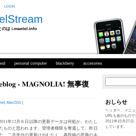
LOGIN
elStream
 i.maetel.info
pod
personal computer
blackberry
accesories
 weblog - MAGNOLIA! 無事復
次
ホ
の
ー
投
ム
稿
おしらせ
rnet
,
MacOSX
|
前
の
ヘッダー、メニュ
投
URLも仮のもので
稿
011年12月６日以降の更新データは何処か、わたし
2011年10月27
しています。
たものと思われます。管理者権限を奪還して、昨日
た。二月半分の更新はやむなく、再投稿の意義のあ