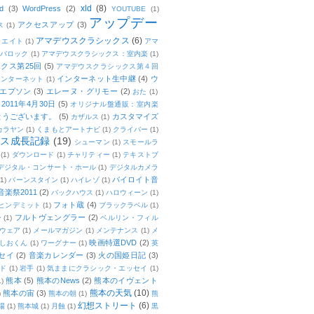
xld
(8)
d
(3)
WordPress
(2)
YOUTUBE
(1)
アップデー
アクセスアップ
(3)
ス
(1)
アマデウスクラシックス
(6)
リエイト
(1)
アマ
：バロック
(1)
アマデウスクラシックス：室内楽
(1)
クス第25回
(5)
アマデウスクラシックス第４回
インターネット生中継
(4)
ウ
インターネット
(1)
エプソン
(3)
エレーヌ・グリモー
(2)
おた
(1)
011年4月30日
(5)
オリジナル盤通販：室内楽
とうございます。
(5)
カスタマイズ
カザルス
(1)
カラヤン
(1)
くまもとアートナビ
(1)
クライバー
(1)
ムス成長記録
(19)
シューマン
(1)
スモールラ
(1)
ダウンロード
(1)
チャリティー
(1)
テキストブ
デジタル・コンサート・ホール
(1)
デジタルカメラ
バイロイト音
(1)
バーンスタイン
(1)
ハイレゾ
(1)
楽祭2011
(2)
バックハウス
(1)
ハロウィーン
(1)
フォト蔵
(4)
ヒンデミット
(1)
ブラックラベル
(1)
フルトヴェングラー
(2)
ー
(1)
ベルリン・フィル
ウェア
(1)
メールマガジン
(1)
メンテナンス
(1)
メ
映画特選DVD
(2)
しおくん
(1)
ワーグナー
(1)
英
セイ
(2)
音楽カレンダー
(3)
火の国姫日記
(3)
ド
(1)
岩手
(1)
気ままにクラシック・エッセイ
(1)
熊本
(5)
熊本のNews
(2)
熊本のイヴェント
1)
熊本の天気
(10)
熊本の宙
(3)
)
熊本の朝
(1)
熊
幻想ストリート
(6)
場
(1)
熊本城
(1)
月蝕
(1)
黒