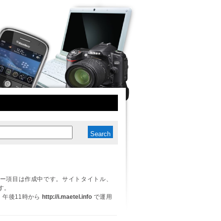
ー項目は作成中です。サイトタイトル、
す。
日、午後11時から
http://i.maetel.info
で運用