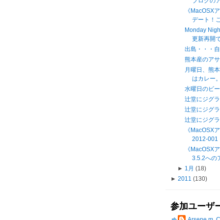
ブログの
《MacOSX
デート！これ
Monday Nig
更新再開
出島・・・
熊本産のアサ
月曜日、熊
はカレー。 a
水曜日のビ
辻堂にジグ
辻堂にジグ
辻堂にジグ
《MacOS
2012-001
《MacOSXアッ
3.5.2
►
1月
(18)
►
2011
(130)
参加ユーザ
Arsene m. 