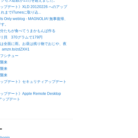
アクセス総数が15万を超えました。
アップデート》XLD 20120226 へのアップ
までiTunesに取り込...
hts Only weblog - MAGNOLIA! 無事復帰、
です。
自分たちが食べてうまかもんば作る
リ貝 370グラムで179円
本は全面に雨。お昼は残り物でおじや、夜
mzn.to/zdZXH1
ーフシチュー
ラ襲来
ラ襲来
ラ襲来
Xアップデート》セキュリティアップデート
プデート》Apple Remote Desktop
へのアップデート
ー
Chopin