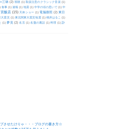
○三昧
(2)
視聴
(1)
取扱注意のクラシック音楽
(1)
)
食事
(1)
速報
(1)
地震
(1)
中学の頃の思いで
(1)
中
天宮飯店
(15)
電脳萠照
(2)
東日
天体ショー
(1)
東大震災
(1)
東北関東大震災地震
(1)
桃井はるこ
(1)
夢見
(2)
訃
と
(1)
名言
(1)
名盤の裏話
(1)
料理
(1)
ップさせたけりゃ・・・ブログの書き方☆