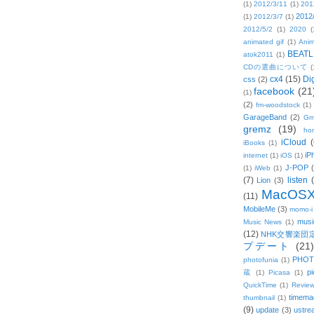
(1)
2012/3/11
(1)
201
2012
(1)
2012/3/7
(1)
2012/5/2
(1)
2020
(
animated gif
(1)
Anim
BEATL
atok2011
(1)
CDの選曲について
(
cx4
(15)
Di
css
(2)
facebook
(21
(1)
(2)
fm-woodstock
(1)
GarageBand
(2)
Gm
gremz
(19)
hon
iCloud
(
iBooks
(1)
iP
internet
(1)
iOS
(1)
J-POP
(1)
iWeb
(1)
(7)
listen
Lion
(3)
MacOS
(11)
MobileMe
(3)
momo-i
musi
Music News
(1)
(12)
NHK交響楽団
プデート
(21)
PHOT
photofunia
(1)
pi
蔵
(1)
Picasa
(1)
QuickTime
(1)
Revie
timema
thumbnail
(1)
(9)
update
(3)
ustre