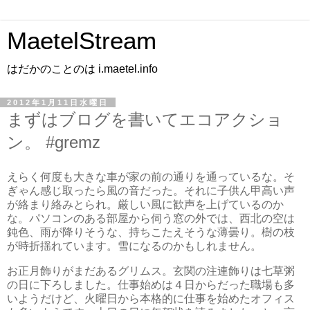
MaetelStream
はだかのことのは i.maetel.info
2012年1月11日水曜日
まずはブログを書いてエコアクショ
ン。 #gremz
えらく何度も大きな車が家の前の通りを通っているな。そ
ぎゃん感じ取ったら風の音だった。それに子供ん甲高い声
が絡まり絡みとられ。厳しい風に歓声を上げているのか
な。パソコンのある部屋から伺う窓の外では、西北の空は
鈍色、雨が降りそうな、持ちこたえそうな薄曇り。樹の枝
が時折揺れています。雪になるのかもしれません。
お正月飾りがまだあるグリムス。玄関の注連飾りは七草粥
の日に下ろしました。仕事始めは４日からだった職場も多
いようだけど、火曜日から本格的に仕事を始めたオフィス