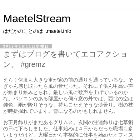
MaetelStream
はだかのことのは i.maetel.info
2012年1月11日水曜日
まずはブログを書いてエコアクショ
ン。 #gremz
えらく何度も大きな車が家の前の通りを通っているな。そ
ぎゃん感じ取ったら風の音だった。それに子供ん甲高い声
が絡まり絡みとられ。厳しい風に歓声を上げているのか
な。パソコンのある部屋から伺う窓の外では、西北の空は
鈍色、雨が降りそうな、持ちこたえそうな薄曇り。樹の枝
が時折揺れています。雪になるのかもしれません。
お正月飾りがまだあるグリムス。玄関の注連飾りは七草粥
の日に下ろしました。仕事始めは４日からだった職場も多
いようだけど、火曜日から本格的に仕事を始めたオフィス