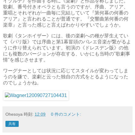
イゾルデ》を作曲する時に《楽劇》と作品を称しました。
歌劇、番号付きオペラとも言うのですが、序曲、アリア、
重唱とそれぞれが一曲毎に完結していて『第何幕の何番の
アリア』と言われることが普通です。『交響曲第何番の何
楽章』と言った感じと言えばわかりやすいでしょうか。
歌劇《タンホイザー》には、後の楽劇への種が芽生えてい
て《パリ版》では序曲と第1幕冒頭のバレエ音楽が繋がるよ
うに作り替えられています。初演の《ドレスデン版》の他
にも複数のバージョンが存在する、いかにも当時の"歌劇事
情"を感じさせます。
ワーグナーとしては状況に応じてスタイルが変わってしま
うのを嫌で、楽劇と云った独自の方式をとるようになった
のでしょうかね。
Ohesoya
時刻:
12:09
0 件のコメント:
共有