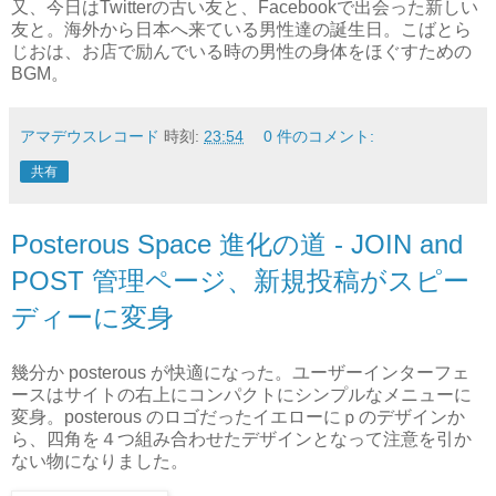
又、今日はTwitterの古い友と、Facebookで出会った新しい
友と。海外から日本へ来ている男性達の誕生日。こばとら
じおは、お店で励んでいる時の男性の身体をほぐすための
BGM。
アマデウスレコード
時刻:
23:54
0 件のコメント:
共有
Posterous Space 進化の道 - JOIN and
POST 管理ページ、新規投稿がスピー
ディーに変身
幾分か posterous が快適になった。ユーザーインターフェ
ースはサイトの右上にコンパクトにシンプルなメニューに
変身。posterous のロゴだったイエローにｐのデザインか
ら、四角を４つ組み合わせたデザインとなって注意を引か
ない物になりました。