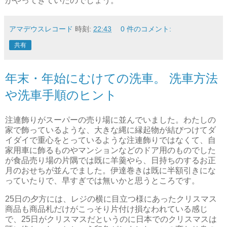
がやってきていたのでしょう。
アマデウスレコード
時刻:
22:43
0 件のコメント:
共有
年末・年始にむけての洗車。 洗車方法
や洗車手順のヒント
注連飾りがスーパーの売り場に並んでいました。わたしの
家で飾っているような、大きな縄に縁起物が結びつけてダ
イダイで重心をとっているような注連飾りではなくて、自
家用車に飾るものやマンションなどのドア用のものでした
が食品売り場の片隅では既に羊羹やら、日持ちのするお正
月のおせちが並んでました。伊達巻きは既に半額引きにな
っていたりで、早すぎでは無いかと思うところです。
25日の夕方には、レジの横に目立つ様にあったクリスマス
商品も商品札だけがこっそり片付け損なわれている感じ
で、25日がクリスマスだというのに日本でのクリスマスは