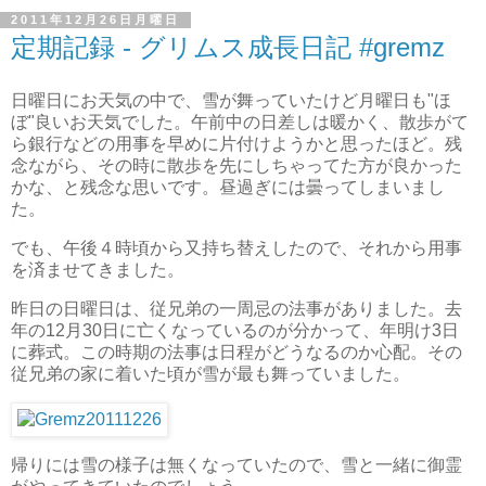
2011年12月26日月曜日
定期記録 - グリムス成長日記 #gremz
日曜日にお天気の中で、雪が舞っていたけど月曜日も"ほ
ぼ"良いお天気でした。午前中の日差しは暖かく、散歩がて
ら銀行などの用事を早めに片付けようかと思ったほど。残
念ながら、その時に散歩を先にしちゃってた方が良かった
かな、と残念な思いです。昼過ぎには曇ってしまいまし
た。
でも、午後４時頃から又持ち替えしたので、それから用事
を済ませてきました。
昨日の日曜日は、従兄弟の一周忌の法事がありました。去
年の12月30日に亡くなっているのが分かって、年明け3日
に葬式。この時期の法事は日程がどうなるのか心配。その
従兄弟の家に着いた頃が雪が最も舞っていました。
帰りには雪の様子は無くなっていたので、雪と一緒に御霊