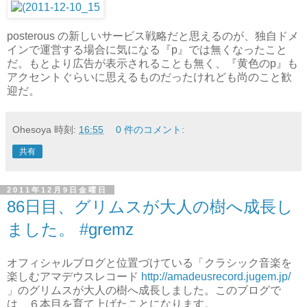
posterous の新しいサービス戦略だと思えるのが、独自ドメ
インで運営する場合に気になる『p』では無くなったこと
だ。もとより広告が表示されることも無く、『黄色のp』も
アクセントぐらいに思えるものだったけれども尚のこと歓
迎だ。
Ohesoya
時刻:
16:55
0 件のコメント:
共有
2011年12月9日金曜日
86日目、グリムスが大人の樹へ成長し
ました。 #gremz
オフィシャルブログと位置づけている「クラシック音楽を
楽しむアマデウスレコード
http://amadeusrecord.jugem.jp/
」のグリムスが大人の樹へ成長しました。このブログで
は、６本目を育て上げたことになります。