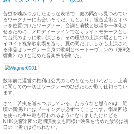
苦虫を噛みつぶしたような表情で、庭の隅から見つめてい
るワーグナーに出会いそうだ。もとより、総合芸術とオペ
ラを位置づけたワーグナー。台詞と演技と歌唱を一体化さ
せるために、メロディーラインでなくライトモチーフとし
て台詞のように歌い演じる。その理想の上演の場としてバ
イロイト祝祭歌劇場を造り、夏の間だけ、しかも上演され
る作品はワーグナー自身の歌劇とベートーヴェンの《第9交
響曲》だけと定めた音楽祭を開いた。
数年前に運営の権利は公共のものとなったけれども、上演
に関しての一切はワーグナーのひ孫たちが取り仕切ってい
ます。
さて、苦虫を噛みつぶしている。だろうなと思うのは、近
頃の新演出にはブーイングが必ずつくことです。衛星回線
を使った生中継も行われるようになりましたけれども、
NHK交響楽団の定期演奏会も同様に映像を含めた放送は初
日の上演では行われない。