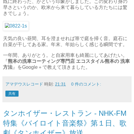
既に終わった、かという印象がしました。この変わり身の
早さというのか、欧米から来て暮らしている方たちには驚
きでしょう。
天気の良い昼間、耳を澄ませれば箒で庭を掃く音。庭石に
白菜が干してある家。年末、年始らしく感じる瞬間です。
一年間、ありがとう。と自家用車も綺麗にしてあげたい。
『
熊本の洗車コーティング専門店 エコスタイル熊本の 洗車
方法
』をGoogle＋で教えて頂きました。
アマデウスレコード
時刻:
21:31
0 件のコメント:
共有
タンホイザー・レストラン - NHK-FM
特集《バイロイト音楽祭》第１日、歌
劇《タンホイザー》放送