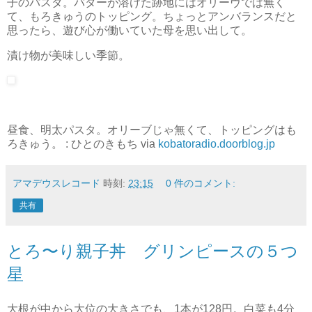
子のパスタ。バターが溶けた跡地にはオリーヴでは無く
て、もろきゅうのトッピング。ちょっとアンバランスだと
思ったら、遊び心が働いていた母を思い出して。
漬け物が美味しい季節。
昼食、明太パスタ。オリーブじゃ無くて、トッピングはも
ろきゅう。 : ひとのきもち via
kobatoradio.doorblog.jp
アマデウスレコード
時刻:
23:15
0 件のコメント:
共有
とろ〜り親子丼 グリンピースの５つ
星
大根が中から大位の大きさでも、1本が128円。白菜も4分