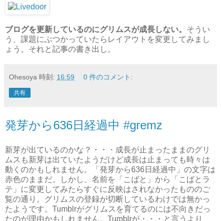
ブログを更新しているのにグリムスが成長しない。
そうい
う、課題にぶつかっていたらレイアウトを変更してみまし
ょう。それと記事の書き出し。
Ohesoya
時刻:
16:59
0 件のコメント:
共有
発芽から636日経過中 #gremz
新芽が出ているのかな？・・・成長が止まったままのグリ
ムスも新芽は出ていたようだけど成長は止まっても時々は
動くのかもしれません。「発芽から636日経過中」の文字は
赤色のままだ。しかし、名前を「こばと」から「こばとラ
テ」に変更してみたらすぐに反映はされなかったもののご
覧の通り。グリムスの登録が切断しているわけでは無かっ
たようです。Tumblrがグリムスを育てるのには不向きだっ
たのが理由かもしれません。Tumblrが・・・と言うより、