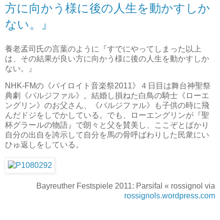
方に向かう様に後の人生を動かすしか
ない。』
養老孟司氏の言葉のように『すでにやってしまった以上
は、その結果が良い方に向かう様に後の人生を動かすしか
ない。』
NHK-FMの《バイロイト音楽祭2011》４日目は舞台神聖祭
典劇《パルジファル》。結婚し損ねた白鳥の騎士《ローエ
ングリン》のお父さん、《パルジファル》も子供の時に飛
んだドジをしでかしている。でも、ローエングリンが『聖
杯グラールの物語』で朗々と父を賛美し、ここぞとばかり
自分の出自を誇示して自分を馬の骨呼ばわりした民衆にい
ひゅ返しをしている。
Bayreuther Festspiele 2011: Parsifal « rossignol via
rossignols.wordpress.com