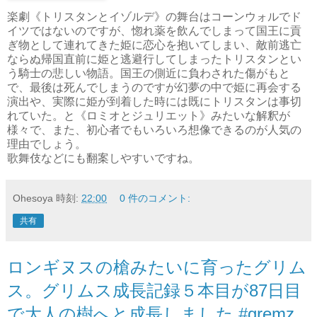
楽劇《トリスタンとイゾルデ》の舞台はコーンウォルでド
イツではないのですが、惚れ薬を飲んでしまって国王に貢
ぎ物として連れてきた姫に恋心を抱いてしまい、敵前逃亡
ならぬ帰国直前に姫と逃避行してしまったトリスタンとい
う騎士の悲しい物語。国王の側近に負わされた傷がもと
で、最後は死んでしまうのですが幻夢の中で姫に再会する
演出や、実際に姫が到着した時には既にトリスタンは事切
れていた。と《ロミオとジュリエット》みたいな解釈が
様々で、また、初心者でもいろいろ想像できるのが人気の
理由でしょう。
歌舞伎などにも翻案しやすいですね。
Ohesoya
時刻:
22:00
0 件のコメント:
共有
ロンギヌスの槍みたいに育ったグリム
ス。グリムス成長記録５本目が87日目
で大人の樹へと成長しました #gremz