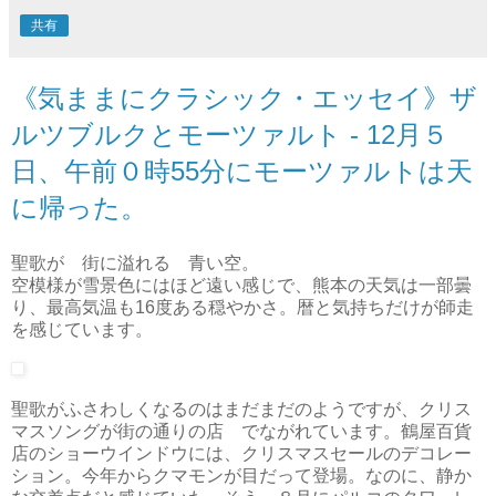
共有
《気ままにクラシック・エッセイ》ザ
ルツブルクとモーツァルト - 12月５
日、午前０時55分にモーツァルトは天
に帰った。
聖歌が 街に溢れる 青い空。
空模様が雪景色にはほど遠い感じで、熊本の天気は一部曇
り、最高気温も16度ある穏やかさ。暦と気持ちだけが師走
を感じています。
聖歌がふさわしくなるのはまだまだのようですが、クリス
マスソングが街の通りの店ゝでながれています。鶴屋百貨
店のショーウインドウには、クリスマスセールのデコレー
ション。今年からクマモンが目だって登場。なのに、静か