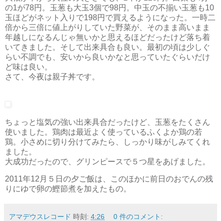
の1が78円。玉葱も大玉3個で98円。中玉の不揃い玉葱も10
玉ほどがネット入りで198円で買えるようになった。一時二
倍から三倍に値上がりしていた野菜が、そのまま高いまま
年越しになるんじゃ無いかと思えるほどだったけど落ち着
いてきました。そして出来具合も良い。最初の頃は少しぐ
らい不調でも、安いから良いかなと思っていたぐらいだけ
ど味は良い。
さて、今夜は親子丼です。
ちょっと塩気の強い出来具合だったけど、玉葱をたくさん
使いました。鶏肉は最近よく使っているふくよか鶏の若
鶏。小さめに切り分けてみたら、しっかり味がしみてくれ
ました。
大成功だったので、グリンピースで５つ星をあげました。
2011年12月５日の夕ご飯は、このほかに前日のおでんの残
りにゆで卵の鰹節煮を加えたもの。
アマデウスレコード
時刻:
4:26
0 件のコメント: