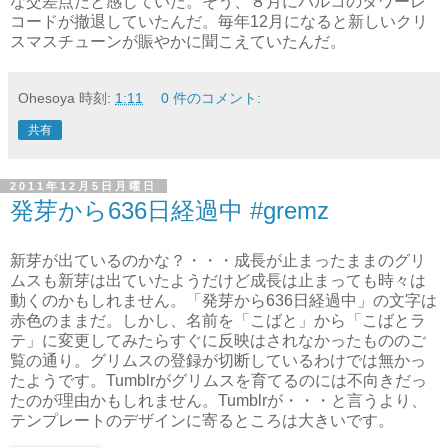
な交差点だと感じていた。そう、８月にパルコのタワーレ
コードが撤退していたんだ。毎年12月になると新しいクリ
スマスチューンが賑やかに聞こえていたんだ。
Ohesoya
時刻:
1:11
0 件のコメント:
共有
2011年12月5日月曜日
発芽から636日経過中 #gremz
新芽が出ているのかな？・・・成長が止まったままのグリ
ムスも新芽は出ていたようだけど成長は止まっても時々は
動くのかもしれません。「発芽から636日経過中」の文字は
赤色のままだ。しかし、名前を「こばと」から「こばとラ
テ」に変更してみたらすぐに反映はされなかったもののご
覧の通り。グリムスの登録が切断しているわけでは無かっ
たようです。Tumblrがグリムスを育てるのには不向きだっ
たのが理由かもしれません。Tumblrが・・・と言うより、
テンプレートのデザインに寄るところは大きいです。