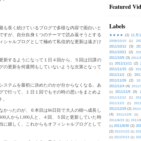
Featured Vi
Labels
最も長く続けているブログで多様な内容で面白いと
ですが、自分自身１つのテーマで読み返そうとする
★★★★
(2)
11月
ィシャルブログとして極めて私信的な更新は遠ざけ
2008/10/10
(1)
20
2011/10/12
(3)
20
2011/10/21
(2)
201
2011/10/5
(3)
2011/
更新するようになって１日４回から、５回は日課の
2011/11/11
(2)
(1)
グの更新を何週間もしていないような次第となって
2011/11/15
(2)
201
2011/11/2
(2)
201
2011/11/26
(2)
20
システムを最初に決めたのかが分からなくなる。あ
2011/11/4
(4)
2011/
グで行って、１日１回でもその時の思いをまとめよ
2011/11/9
(5)
(1)
ト。
2011/12/12
(1)
201
2011/12/2
(1)
2011
2011/12/29
(2)
なかったのが、６本目は86日目で大人の樹へ成長し
2011/
(4)
2011/12/6
(1)
00人から1,000人と、４回、５回と更新していた時
2011/9/23
(1)
2011/9
当に嬉しく、これからもオフィシャルブログとして
2011/9/30
(2)
201
(1)
(2)
2012/1/22
(1)
201
(1)
2012/2/13
(1)
201