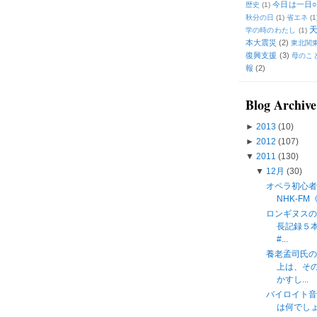
今日は一日○
歴史
(1)
秋分の日
(1)
省エネ
(1
学の時のわたし
(1)
本大震災
(2)
東北関
復興支援
(3)
母のこ
報
(2)
Blog Archive
►
2013
(10)
►
2012
(107)
▼
2011
(130)
▼
12月
(30)
オペラ初心者
NHK-F
ロンギヌス
長記録５
#...
養老孟司氏
上は、そ
かすし...
バイロイト
は何でしょう