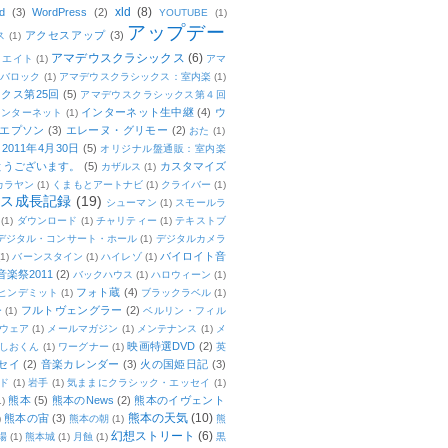
xld
(8)
d
(3)
WordPress
(2)
YOUTUBE
(1)
アップデー
アクセスアップ
(3)
ス
(1)
アマデウスクラシックス
(6)
リエイト
(1)
アマ
：バロック
(1)
アマデウスクラシックス：室内楽
(1)
クス第25回
(5)
アマデウスクラシックス第４回
インターネット生中継
(4)
ウ
インターネット
(1)
エプソン
(3)
エレーヌ・グリモー
(2)
おた
(1)
011年4月30日
(5)
オリジナル盤通販：室内楽
とうございます。
(5)
カスタマイズ
カザルス
(1)
カラヤン
(1)
くまもとアートナビ
(1)
クライバー
(1)
ムス成長記録
(19)
シューマン
(1)
スモールラ
(1)
ダウンロード
(1)
チャリティー
(1)
テキストブ
デジタル・コンサート・ホール
(1)
デジタルカメラ
バイロイト音
(1)
バーンスタイン
(1)
ハイレゾ
(1)
楽祭2011
(2)
バックハウス
(1)
ハロウィーン
(1)
フォト蔵
(4)
ヒンデミット
(1)
ブラックラベル
(1)
フルトヴェングラー
(2)
ー
(1)
ベルリン・フィル
ウェア
(1)
メールマガジン
(1)
メンテナンス
(1)
メ
映画特選DVD
(2)
しおくん
(1)
ワーグナー
(1)
英
セイ
(2)
音楽カレンダー
(3)
火の国姫日記
(3)
ド
(1)
岩手
(1)
気ままにクラシック・エッセイ
(1)
熊本
(5)
熊本のNews
(2)
熊本のイヴェント
1)
熊本の天気
(10)
熊本の宙
(3)
)
熊本の朝
(1)
熊
幻想ストリート
(6)
場
(1)
熊本城
(1)
月蝕
(1)
黒