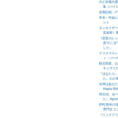
のど自慢の賞
集《バイロ
定期記録 - 
年末・年始に
ント
タンホイザー
音楽祭》
《音楽カレン
貴"の二
した...
クリスマス
ィ・パー
勘太郎君、
キュウリの
『ほなたり
た。わが身
女神はあなたの
Happy Bir
95日目、め
た。 #gre
[PR] 熊
専門店 エ
《リンクフ