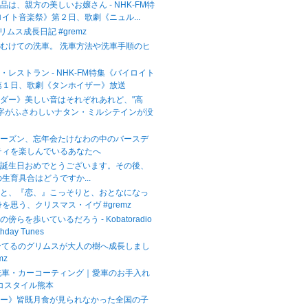
品は、親方の美しいお嬢さん - NHK-FM特
イト音楽祭》第２日、歌劇《ニュル...
グリムス成長日記 #gremz
むけての洗車。 洗車方法や洗車手順のヒ
・レストラン - NHK-FM特集《バイロイト
第１日、歌劇《タンホイザー》放送
ダー》美しい音はそれぞれあれど、"高
文字がふさわしいナタン・ミルシテインが没
シーズン、忘年会たけなわの中のバースデ
ティを楽しんでいるあなたへ
お誕生日おめでとうございます。その後、
生育具合はどうですか...
』と、『恋、』こっそりと、おとなになっ
を思う、クリスマス・イヴ #gremz
傍らを歩いているだろう - Kobatoradio
thday Tunes
ーてるのグリムスが大人の樹へ成長しまし
mz
本の洗車・カーコーティング｜愛車のお手入れ
コスタイル熊本
リー》皆既月食が見られなかった全国の子