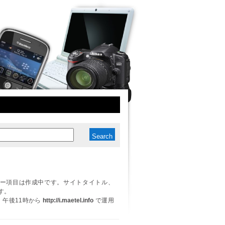
ー項目は作成中です。サイトタイトル、
す。
日、午後11時から
http://i.maetel.info
で運用