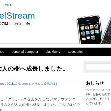
LOGIN
elStream
 i.maetel.info
pod
personal computer
blackberry
accesories
大人の樹へ成長しました。
次
ホ
の
ー
投
ム
稿
おしらせ
ory :
2011/12/9
,
gremz
,
グリムス成長記録
|
前
の
ヘッダー、メニュ
投
URLも仮のもので
稿
いる「クラシック音楽を楽しむアマデウスレコー
2011年10月27
しています。
リムスが大人の樹へ成長しました。このブログで
す。