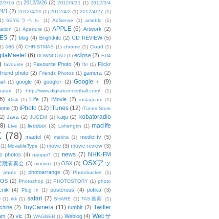
2012/3/26
(2)
2/3/16
(1)
2012/3/31
(1)
2012/3/4
/4/1
(2)
2012/4/19
(1)
2012/4/2
(1)
2012/4/27
(1)
1)
6EYEラベル
(1)
AdSense
(1)
ameblo
(1)
APPLE
(6)
Artwork
(2)
ation
(1)
Aperture
(1)
ES
(7)
blog
(4)
Brightkite
(2)
CD REVIEW
(5)
ceo
(4)
1)
CHRISTMAS
(1)
chrome
(1)
Cloud
(1)
gitaMaetel
(6)
eclipse
(2)
DOWNLOAD
(1)
ED4
)
Favourite Photo
(4)
Flickr
favourite
(1)
ffrr
(1)
friend photo
(2)
gamera
(2)
Friends Photos
(1)
Google＋
(9)
google
(4)
google+
(2)
ail
(1)
atari
(1)
http://www.digitalconcerthall.com/
(1)
6)
iLife
(2)
iMovie
(2)
iDisk
(1)
instagr.am
(1)
iPhoto
(12)
iTunes
(12)
hone
(3)
iTunes Store
kobatoradio
(2)
Java
(2)
kaiju
(2)
JUGEM
(1)
(8)
maclife
livedoor
(3)
Live
(1)
Lohengrin
(1)
X
(78)
maetel
(4)
medici.tv
(5)
marina
(1)
movie
(3)
movie review
(3)
(1)
MovableType
(1)
news
(7)
NHK-FM
c photos
(4)
naoppi7
(1)
OSXアッ
定期演奏会
(3)
OSX
(3)
ninovox
(1)
photoarrange
(3)
photo
(1)
Photobucket
(1)
OS
(2)
Photoshop
(1)
PHOTOSTORY
(1)
photo
cnik
(4)
posterous
(4)
potika
(3)
Plug In
(1)
safari
(7)
w
(1)
rkk
(1)
SHARE
(1)
TAS推薦
(1)
ToyCamera
(11)
Twitter
chine
(2)
tumblr
(2)
Webサ
am
(2)
vlc
(3)
Weblog
(4)
WAGNER
(1)