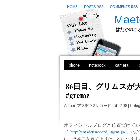
HOME
POSTS RSS
COMMENTS RSS
Maet
はだかのことのは
phone
notebook
camera
i
86日目、グリムスが
#gremz
Author:
アマデウスレコード
| at : 2:08 |
Categ
オフィシャルブログと位置づけて
ド
http://amadeusrecord.jugem.jp/
」のグ
は、６本目を育て上げたことになりま