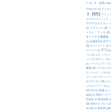
ービス
(13)
wor
Zenphoto
(1)
アクセ
ト
(65)
アフィ
デウスクラシックス
アマデウスクラシッ
イヴェント
(3)
(1)
ィーン・フィル
(2)
オリジナル盤通販：2
お誕生日おめで
(1)
(2)
カストラート
(1)
グリ
グリムス
(1)
ベル
(1)
セキュリティ
ック
(1)
デザイン
(1)
(1)
バージョンアップ
楽祭
(3)
バイロイト音
ビートルズ・メモ
(1)
プリンタードライバ
マーラー
(5)
(1)
マル
ンデルスゾーン
(1)
よ
音楽エッ
DECCA
(1)
楽器
(1)
環境キーワー
気楽堂
(1)
緊急情報
(
(2)
熊本のビジネス
(1
本の夜
(1)
熊本県立劇