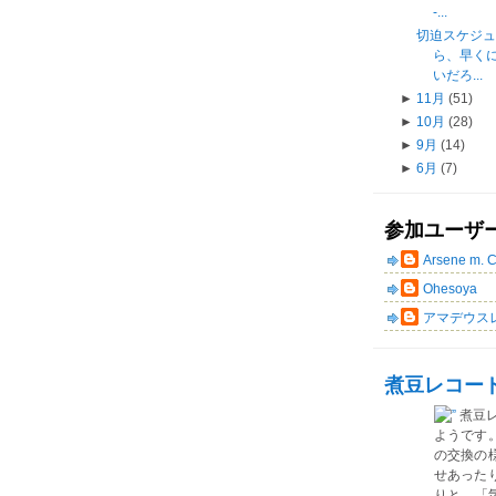
-...
切迫スケジ
ら、早く
いだろ...
►
11月
(51)
►
10月
(28)
►
9月
(14)
►
6月
(7)
参加ユーザ
Arsene m. 
Ohesoya
アマデウス
煮豆レコー
煮豆
ようです
の交換の
せあった
りと、「気