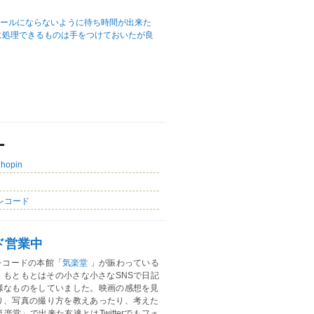
ュールにならないように待ち時間が出来た
に処理できるものは手をつけておいたが良
ー
Chopin
レコード
ド営業中
レコードの本館「
気楽堂
」が賑わっている
。もともとはその小さな小さなSNSで日記
様なものをしていました。映画の感想を見
り、写真の撮り方を教えあったり、考えた
楽堂」で出来た友達とはTwitterでもフォ