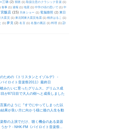
○三昧
(2)
視聴
(1)
取扱注意のクラシック音楽
(1)
)
食事
(1)
速報
(1)
地震
(1)
中学の頃の思いで
(1)
中
天宮飯店
(15)
電脳萠照
(2)
東日
天体ショー
(1)
東大震災
(1)
東北関東大震災地震
(1)
桃井はるこ
(1)
夢見
(2)
訃
と
(1)
名言
(1)
名盤の裏話
(1)
料理
(1)
のための《トリスタンとイゾルデ》 -
M《バイロイト音楽祭2011》最終日
の槍みたいに育ったグリムス。グリムス成
本目が87日目で大人の樹へと成長しました
の言葉のように『すでにやってしまった以
の結果が良い方に向かう様に後の人生を動
音楽祭の上演でだけ、聴く機会のある楽器
か？ - NHK-FM《バイロイト音楽祭...