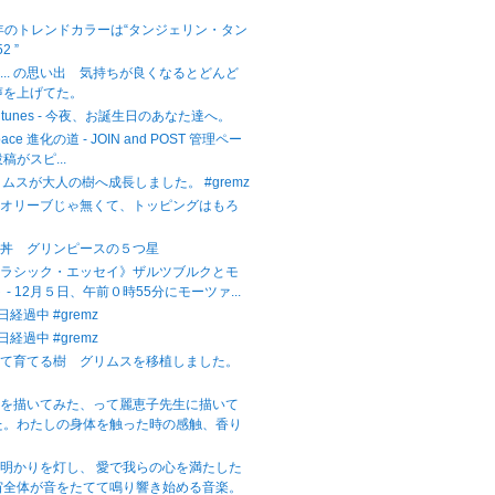
。
2年のトレンドカラーは“タンジェリン・タン
2 ”
... の思い出 気持ちが良くなるとどんど
声を上げてた。
ight tunes - 今夜、お誕生日のあなた達へ。
Space 進化の道 - JOIN and POST 管理ペー
稿がスピ...
リムスが大人の樹へ成長しました。 #gremz
。オリーブじゃ無くて、トッピングはもろ
子丼 グリンピースの５つ星
クラシック・エッセイ》ザルツブルクとモ
 - 12月５日、午前０時55分にモーツァ...
日経過中 #gremz
日経過中 #gremz
いて育てる樹 グリムスを移植しました。
子を描いてみた、って麗恵子先生に描いて
た。わたしの身体を触った時の感触、香り
明かりを灯し、 愛で我らの心を満たした
宙全体が音をたてて鳴り響き始める音楽。