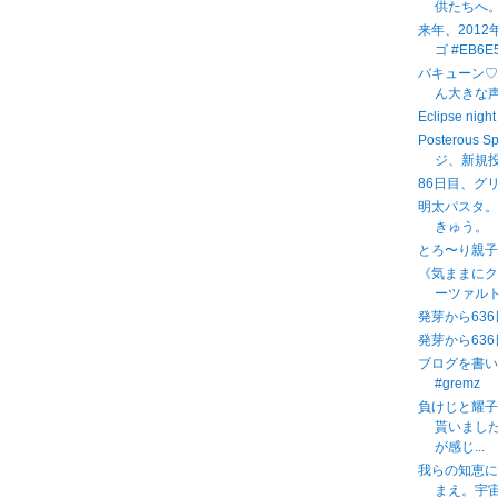
供たちへ
来年、201
ゴ #EB6E5
バキューン♡
ん大きな
Eclipse n
Posterous 
ジ、新規投
86日目、グ
明太パスタ
きゅう。
とろ〜り親
《気ままに
ーツァルト
発芽から636
発芽から636
ブログを書
#gremz
負けじと耀
貰いまし
が感じ...
我らの知恵に
まえ。宇