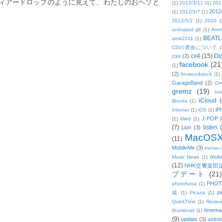
ィアードロップのように見えて、わたしのおヘソと
(1)
2012/3/11
(1)
201
2012
(1)
2012/3/7
(1)
2012/5/2
(1)
2020
(
animated gif
(1)
Anim
BEATL
atok2011
(1)
CDの選曲について
(
cx4
(15)
Di
css
(2)
facebook
(21
(1)
(2)
fm-woodstock
(1)
GarageBand
(2)
Gm
gremz
(19)
hon
iCloud
(
iBooks
(1)
iP
internet
(1)
iOS
(1)
J-POP
(1)
iWeb
(1)
(7)
listen
Lion
(3)
MacOS
(11)
MobileMe
(3)
momo-i
musi
Music News
(1)
(12)
NHK交響楽団
プデート
(21)
PHOT
photofunia
(1)
pi
蔵
(1)
Picasa
(1)
QuickTime
(1)
Revie
timema
thumbnail
(1)
(9)
update
(3)
ustre