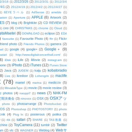
2012/3/26
(2)
2/3/16
(1)
2012/3/31
(1)
2012/3/4
/4/1
(2)
2012/4/19
(1)
2012/4/2
(1)
2012/4/27
(1)
1)
6EYEラベル
(1)
AdSense
(1)
ameblo
(1)
APPLE
(6)
Artwork
(2)
ation
(1)
Aperture
(1)
ES
(7)
blog
(4)
Brightkite
(2)
CD REVIEW
(5)
ceo
(4)
1)
CHRISTMAS
(1)
chrome
(1)
Cloud
(1)
gitaMaetel
(6)
eclipse
(2)
DOWNLOAD
(1)
ED4
)
Favourite Photo
(4)
Flickr
favourite
(1)
ffrr
(1)
friend photo
(2)
gamera
(2)
Friends Photos
(1)
Google＋
(9)
google
(4)
google+
(2)
ail
(1)
atari
(1)
http://www.digitalconcerthall.com/
(1)
6)
iLife
(2)
iMovie
(2)
iDisk
(1)
instagr.am
(1)
iPhoto
(12)
iTunes
(12)
hone
(3)
iTunes Store
kobatoradio
(2)
Java
(2)
kaiju
(2)
JUGEM
(1)
(8)
maclife
livedoor
(3)
Live
(1)
Lohengrin
(1)
X
(78)
maetel
(4)
medici.tv
(5)
marina
(1)
movie
(3)
movie review
(3)
(1)
MovableType
(1)
news
(7)
NHK-FM
c photos
(4)
naoppi7
(1)
OSXアッ
定期演奏会
(3)
OSX
(3)
ninovox
(1)
photoarrange
(3)
photo
(1)
Photobucket
(1)
OS
(2)
Photoshop
(1)
PHOTOSTORY
(1)
photo
cnik
(4)
posterous
(4)
potika
(3)
Plug In
(1)
safari
(7)
w
(1)
rkk
(1)
SHARE
(1)
TAS推薦
(1)
ToyCamera
(11)
Twitter
chine
(2)
tumblr
(2)
Webサ
am
(2)
vlc
(3)
Weblog
(4)
WAGNER
(1)