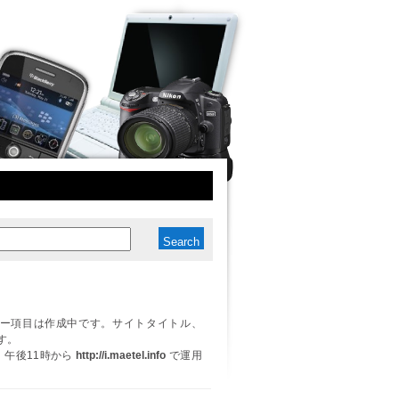
ー項目は作成中です。サイトタイトル、
す。
日、午後11時から
http://i.maetel.info
で運用