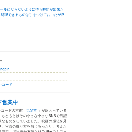
ュールにならないように待ち時間が出来た
に処理できるものは手をつけておいたが良
ー
Chopin
レコード
ド営業中
レコードの本館「
気楽堂
」が賑わっている
。もともとはその小さな小さなSNSで日記
様なものをしていました。映画の感想を見
り、写真の撮り方を教えあったり、考えた
楽堂」で出来た友達とはTwitterでもフォ