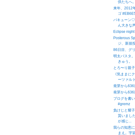
供たちへ
来年、201
ゴ #EB6E5
バキューン♡
ん大きな
Eclipse n
Posterous 
ジ、新規投
86日目、グ
明太パスタ
きゅう。
とろ〜り親
《気ままに
ーツァルト
発芽から636
発芽から636
ブログを書
#gremz
負けじと耀
貰いまし
が感じ...
我らの知恵に
まえ。宇