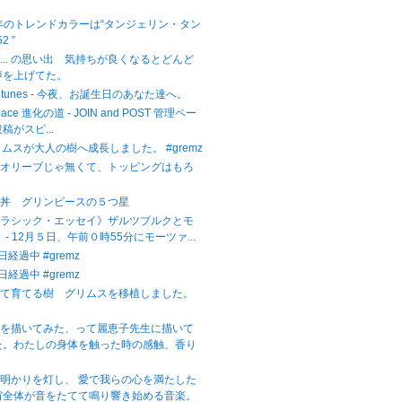
。
2年のトレンドカラーは“タンジェリン・タン
2 ”
... の思い出 気持ちが良くなるとどんど
声を上げてた。
ight tunes - 今夜、お誕生日のあなた達へ。
Space 進化の道 - JOIN and POST 管理ペー
稿がスピ...
リムスが大人の樹へ成長しました。 #gremz
。オリーブじゃ無くて、トッピングはもろ
子丼 グリンピースの５つ星
クラシック・エッセイ》ザルツブルクとモ
 - 12月５日、午前０時55分にモーツァ...
日経過中 #gremz
日経過中 #gremz
いて育てる樹 グリムスを移植しました。
子を描いてみた、って麗恵子先生に描いて
た。わたしの身体を触った時の感触、香り
明かりを灯し、 愛で我らの心を満たした
宙全体が音をたてて鳴り響き始める音楽。