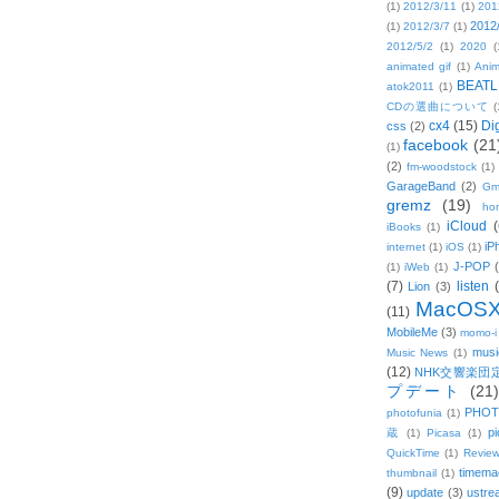
(1)
2012/3/11
(1)
201
2012
(1)
2012/3/7
(1)
2012/5/2
(1)
2020
(
animated gif
(1)
Anim
BEATL
atok2011
(1)
CDの選曲について
(
cx4
(15)
Di
css
(2)
facebook
(21
(1)
(2)
fm-woodstock
(1)
GarageBand
(2)
Gm
gremz
(19)
hon
iCloud
(
iBooks
(1)
iP
internet
(1)
iOS
(1)
J-POP
(1)
iWeb
(1)
(7)
listen
Lion
(3)
MacOS
(11)
MobileMe
(3)
momo-i
musi
Music News
(1)
(12)
NHK交響楽団
プデート
(21)
PHOT
photofunia
(1)
pi
蔵
(1)
Picasa
(1)
QuickTime
(1)
Revie
timema
thumbnail
(1)
(9)
update
(3)
ustre