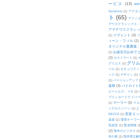
ービス
(13)
wor
Zenphoto
(1)
アクセ
ト
(65)
アフィ
デウスクラシックス
アマデウスクラシッ
イヴェント
(3)
(1)
ィーン・フィル
(2)
オリジナル盤通販：2
お誕生日おめで
(1)
(2)
カストラート
(1)
グリ
グリムス
(1)
ベル
(1)
セキュリティ
ック
(1)
デザイン
(1)
(1)
バージョンアップ
楽祭
(3)
バイロイト音
ビートルズ・メモ
(1)
プリンタードライバ
マーラー
(5)
(1)
マル
ンデルスゾーン
(1)
よ
音楽エッ
DECCA
(1)
楽器
(1)
環境キーワー
気楽堂
(1)
緊急情報
(
(2)
熊本のビジネス
(1
本の夜
(1)
熊本県立劇