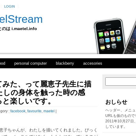
LOGIN
elStream
 i.maetel.info
pod
personal computer
blackberry
accesories
てみた、って麗恵子先生に描
次
ホ
の
ー
たしの身体を触った時の感
投
ム
稿
ると楽しいです。
おしらせ
前
の
ヘッダー、メニュ
gory :
facebook
,
favourite
,
maetel
|
投
URLも仮のもので
稿
2011年10月27
しています。
恵子ちゃんが、わたしを描いてくれました。びっく