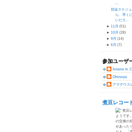
-...
切迫スケジ
ら、早く
いだろ...
►
11月
(51)
►
10月
(28)
►
9月
(14)
►
6月
(7)
参加ユーザ
Arsene m. 
Ohesoya
アマデウス
煮豆レコー
煮豆
ようです
の交換の
せあった
りと、「気