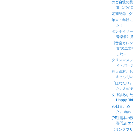
のど自慢の賞
集《バイロ
定期記録 - 
年末・年始に
ント
タンホイザー
音楽祭》
《音楽カレン
貴"の二
した...
クリスマス
ィ・パー
勘太郎君、
キュウリの
『ほなたり
た。わが身
女神はあなたの
Happy Bir
95日目、め
た。 #gre
[PR] 熊
専門店 エ
《リンクフ