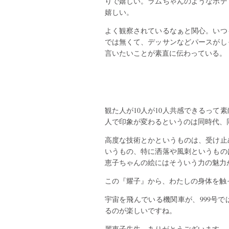
りで嬉しい。ラムちゃんのようなボデ
嬉しい。
よく観察されているなぁと関心。いつ
では無くて、デッサンなどパースがし
言いたいことが素直に伝わっている。
観た人が10人が10人共感できるって
人で印象が変わるというのは同時代、
高度な技術とかというものは、受け止
いうもの、特に洒落や風刺というもの
恵子ちゃんの絵にはそういう力の魅力
この『耀子』から、わたしの身体を触
宇宙を飛んでいる機関車が、999号
るのが楽しいですね。
麗恵子先生、ありがとうございます。