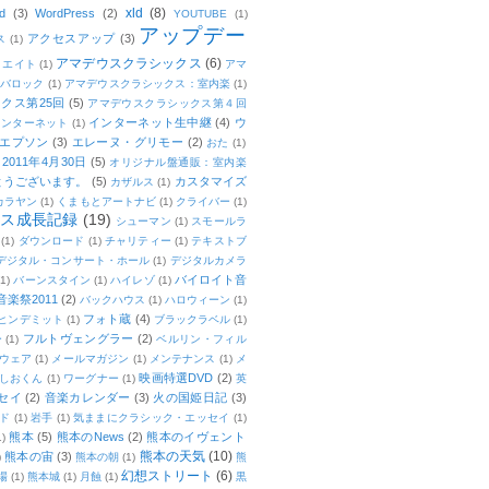
xld
(8)
d
(3)
WordPress
(2)
YOUTUBE
(1)
アップデー
アクセスアップ
(3)
ス
(1)
アマデウスクラシックス
(6)
リエイト
(1)
アマ
：バロック
(1)
アマデウスクラシックス：室内楽
(1)
クス第25回
(5)
アマデウスクラシックス第４回
インターネット生中継
(4)
ウ
インターネット
(1)
エプソン
(3)
エレーヌ・グリモー
(2)
おた
(1)
011年4月30日
(5)
オリジナル盤通販：室内楽
とうございます。
(5)
カスタマイズ
カザルス
(1)
カラヤン
(1)
くまもとアートナビ
(1)
クライバー
(1)
ムス成長記録
(19)
シューマン
(1)
スモールラ
(1)
ダウンロード
(1)
チャリティー
(1)
テキストブ
デジタル・コンサート・ホール
(1)
デジタルカメラ
バイロイト音
(1)
バーンスタイン
(1)
ハイレゾ
(1)
楽祭2011
(2)
バックハウス
(1)
ハロウィーン
(1)
フォト蔵
(4)
ヒンデミット
(1)
ブラックラベル
(1)
フルトヴェングラー
(2)
ー
(1)
ベルリン・フィル
ウェア
(1)
メールマガジン
(1)
メンテナンス
(1)
メ
映画特選DVD
(2)
しおくん
(1)
ワーグナー
(1)
英
セイ
(2)
音楽カレンダー
(3)
火の国姫日記
(3)
ド
(1)
岩手
(1)
気ままにクラシック・エッセイ
(1)
熊本
(5)
熊本のNews
(2)
熊本のイヴェント
1)
熊本の天気
(10)
熊本の宙
(3)
)
熊本の朝
(1)
熊
幻想ストリート
(6)
場
(1)
熊本城
(1)
月蝕
(1)
黒