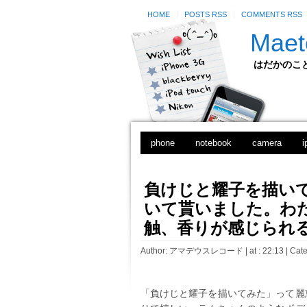
HOME
POSTS RSS
COMMENTS RSS
Maet
はだかのことのは
phone
notebook
camera
i
負けじと耀子を描い
いて貰いました。わ
触、香りが感じられ
Author:
アマデウスレコード
| at : 22:13 |
Cate
「負けじと耀子を描いてみた」って麗