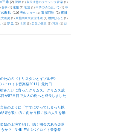
○三昧
(2)
視聴
(1)
取扱注意のクラシック音楽
(1)
)
食事
(1)
速報
(1)
地震
(1)
中学の頃の思いで
(1)
中
天宮飯店
(15)
電脳萠照
(2)
東日
天体ショー
(1)
東大震災
(1)
東北関東大震災地震
(1)
桃井はるこ
(1)
夢見
(2)
訃
と
(1)
名言
(1)
名盤の裏話
(1)
料理
(1)
のための《トリスタンとイゾルデ》 -
M《バイロイト音楽祭2011》最終日
の槍みたいに育ったグリムス。グリムス成
本目が87日目で大人の樹へと成長しました
の言葉のように『すでにやってしまった以
の結果が良い方に向かう様に後の人生を動
音楽祭の上演でだけ、聴く機会のある楽器
か？ - NHK-FM《バイロイト音楽祭...