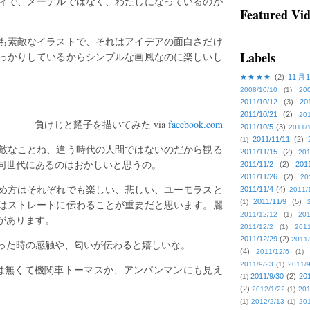
ィで、メーテルではなく、わたしになっているのが
Featured Vi
も素敵なイラストで、それはアイデアの面白さだけ
Labels
っかりしているからシンプルな画風なのに楽しいし
★★★★
(2)
11月
2008/10/10
(1)
20
2011/10/12
(3)
20
2011/10/21
(2)
201
負けじと耀子を描いてみた via
facebook.com
2011/10/5
(3)
2011/
2011/11/11
(2)
(1)
素敵なことね、違う時代の人間ではないのだから観る
2011/11/15
(2)
201
同世代にあるのはおかしいと思うの。
2011/11/2
(2)
201
2011/11/26
(2)
20
め方はそれぞれでも楽しい、悲しい、ユーモラスと
2011/11/4
(4)
2011/
2011/11/9
(5)
はストレートに伝わることが重要だと思います。麗
(1)
2011/12/12
(1)
201
があります。
2011/12/2
(1)
2011
2011/12/29
(2)
2011/
った時の感触や、匂いが伝わると嬉しいな。
(4)
2011/12/6
(1)
2011/9/23
(1)
2011/9
では無くて機関車トーマスか、アンパンマンにも見え
2011/9/30
(2)
201
(1)
(2)
2012/1/22
(1)
201
(1)
2012/2/13
(1)
201