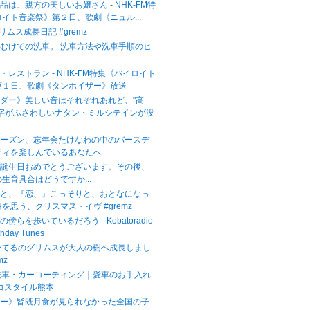
品は、親方の美しいお嬢さん - NHK-FM特
イト音楽祭》第２日、歌劇《ニュル...
グリムス成長日記 #gremz
むけての洗車。 洗車方法や洗車手順のヒ
・レストラン - NHK-FM特集《バイロイト
第１日、歌劇《タンホイザー》放送
ダー》美しい音はそれぞれあれど、"高
文字がふさわしいナタン・ミルシテインが没
シーズン、忘年会たけなわの中のバースデ
ティを楽しんでいるあなたへ
お誕生日おめでとうございます。その後、
生育具合はどうですか...
』と、『恋、』こっそりと、おとなになっ
を思う、クリスマス・イヴ #gremz
傍らを歩いているだろう - Kobatoradio
thday Tunes
ーてるのグリムスが大人の樹へ成長しまし
mz
本の洗車・カーコーティング｜愛車のお手入れ
コスタイル熊本
リー》皆既月食が見られなかった全国の子