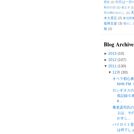
今日は一日○
歴史
(1)
秋分の日
(1)
省エネ
(1
学の時のわたし
(1)
本大震災
(2)
東北関
復興支援
(3)
母のこ
報
(2)
Blog Archive
►
2013
(10)
►
2012
(107)
▼
2011
(130)
▼
12月
(30)
オペラ初心者
NHK-F
ロンギヌス
長記録５
#...
養老孟司氏
上は、そ
かすし...
バイロイト
は何でしょう