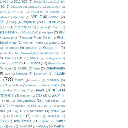
2012/3/26
(2)
2/3/16
(1)
2012/3/31
(1)
2012/3/4
/4/1
(2)
2012/4/19
(1)
2012/4/2
(1)
2012/4/27
(1)
1)
6EYEラベル
(1)
AdSense
(1)
ameblo
(1)
APPLE
(6)
Artwork
(2)
ation
(1)
Aperture
(1)
ES
(7)
blog
(4)
Brightkite
(2)
CD REVIEW
(5)
ceo
(4)
1)
CHRISTMAS
(1)
chrome
(1)
Cloud
(1)
gitaMaetel
(6)
eclipse
(2)
DOWNLOAD
(1)
ED4
)
Favourite Photo
(4)
Flickr
favourite
(1)
ffrr
(1)
friend photo
(2)
gamera
(2)
Friends Photos
(1)
Google＋
(9)
google
(4)
google+
(2)
ail
(1)
atari
(1)
http://www.digitalconcerthall.com/
(1)
6)
iLife
(2)
iMovie
(2)
iDisk
(1)
instagr.am
(1)
iPhoto
(12)
iTunes
(12)
hone
(3)
iTunes Store
kobatoradio
(2)
Java
(2)
kaiju
(2)
JUGEM
(1)
(8)
maclife
livedoor
(3)
Live
(1)
Lohengrin
(1)
X
(78)
maetel
(4)
medici.tv
(5)
marina
(1)
movie
(3)
movie review
(3)
(1)
MovableType
(1)
news
(7)
NHK-FM
c photos
(4)
naoppi7
(1)
OSXアッ
定期演奏会
(3)
OSX
(3)
ninovox
(1)
photoarrange
(3)
photo
(1)
Photobucket
(1)
OS
(2)
Photoshop
(1)
PHOTOSTORY
(1)
photo
cnik
(4)
posterous
(4)
potika
(3)
Plug In
(1)
safari
(7)
w
(1)
rkk
(1)
SHARE
(1)
TAS推薦
(1)
ToyCamera
(11)
Twitter
chine
(2)
tumblr
(2)
Webサ
am
(2)
vlc
(3)
Weblog
(4)
WAGNER
(1)