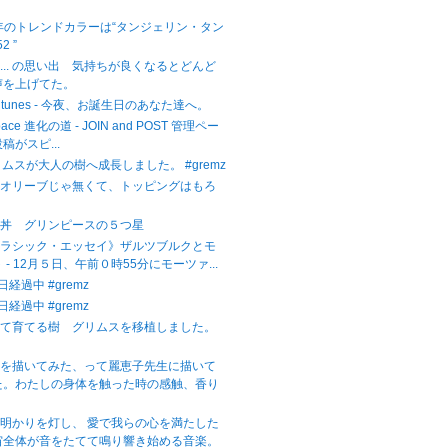
。
2年のトレンドカラーは“タンジェリン・タン
2 ”
... の思い出 気持ちが良くなるとどんど
声を上げてた。
ight tunes - 今夜、お誕生日のあなた達へ。
Space 進化の道 - JOIN and POST 管理ペー
稿がスピ...
リムスが大人の樹へ成長しました。 #gremz
。オリーブじゃ無くて、トッピングはもろ
子丼 グリンピースの５つ星
クラシック・エッセイ》ザルツブルクとモ
 - 12月５日、午前０時55分にモーツァ...
日経過中 #gremz
日経過中 #gremz
いて育てる樹 グリムスを移植しました。
子を描いてみた、って麗恵子先生に描いて
た。わたしの身体を触った時の感触、香り
明かりを灯し、 愛で我らの心を満たした
宙全体が音をたてて鳴り響き始める音楽。