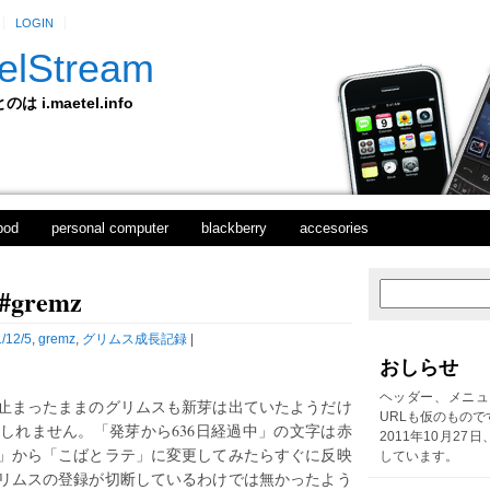
LOGIN
elStream
 i.maetel.info
pod
personal computer
blackberry
accesories
gremz
次
ホ
の
ー
投
ム
/12/5
,
gremz
,
グリムス成長記録
|
稿
おしらせ
前
の
ヘッダー、メニュ
止まったままのグリムスも新芽は出ていたようだけ
投
URLも仮のもので
しれません。「発芽から636日経過中」の文字は赤
稿
2011年10月27
」から「こばとラテ」に変更してみたらすぐに反映
しています。
リムスの登録が切断しているわけでは無かったよう