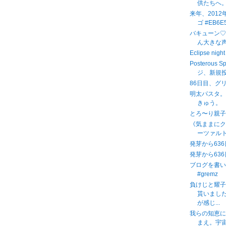
供たちへ
来年、201
ゴ #EB6E5
バキューン♡
ん大きな
Eclipse n
Posterous 
ジ、新規投
86日目、グ
明太パスタ
きゅう。
とろ〜り親
《気ままに
ーツァルト
発芽から636
発芽から636
ブログを書
#gremz
負けじと耀
貰いまし
が感じ...
我らの知恵に
まえ。宇