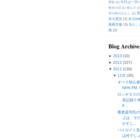
今日は一日○
歴史
(1)
秋分の日
(1)
省エネ
(1
学の時のわたし
(1)
本大震災
(2)
東北関
復興支援
(3)
母のこ
報
(2)
Blog Archive
►
2013
(10)
►
2012
(107)
▼
2011
(130)
▼
12月
(30)
オペラ初心者
NHK-F
ロンギヌス
長記録５
#...
養老孟司氏
上は、そ
かすし...
バイロイト
は何でしょう