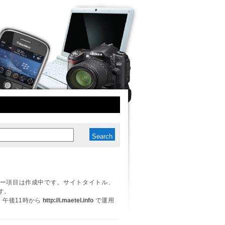
ー項目は作成中です。サイトタイトル、
す。
日、午後11時から
http://i.maetel.info
で運用