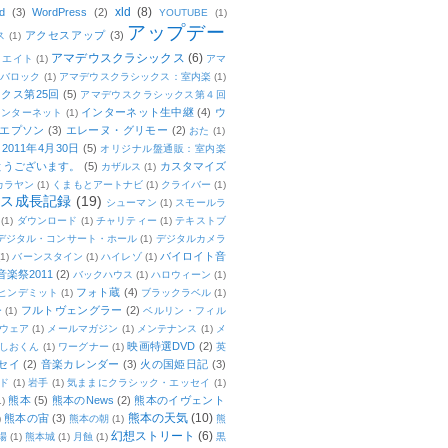
xld
(8)
d
(3)
WordPress
(2)
YOUTUBE
(1)
アップデー
アクセスアップ
(3)
ス
(1)
アマデウスクラシックス
(6)
リエイト
(1)
アマ
：バロック
(1)
アマデウスクラシックス：室内楽
(1)
クス第25回
(5)
アマデウスクラシックス第４回
インターネット生中継
(4)
ウ
インターネット
(1)
エプソン
(3)
エレーヌ・グリモー
(2)
おた
(1)
011年4月30日
(5)
オリジナル盤通販：室内楽
とうございます。
(5)
カスタマイズ
カザルス
(1)
カラヤン
(1)
くまもとアートナビ
(1)
クライバー
(1)
ムス成長記録
(19)
シューマン
(1)
スモールラ
(1)
ダウンロード
(1)
チャリティー
(1)
テキストブ
デジタル・コンサート・ホール
(1)
デジタルカメラ
バイロイト音
(1)
バーンスタイン
(1)
ハイレゾ
(1)
楽祭2011
(2)
バックハウス
(1)
ハロウィーン
(1)
フォト蔵
(4)
ヒンデミット
(1)
ブラックラベル
(1)
フルトヴェングラー
(2)
ー
(1)
ベルリン・フィル
ウェア
(1)
メールマガジン
(1)
メンテナンス
(1)
メ
映画特選DVD
(2)
しおくん
(1)
ワーグナー
(1)
英
セイ
(2)
音楽カレンダー
(3)
火の国姫日記
(3)
ド
(1)
岩手
(1)
気ままにクラシック・エッセイ
(1)
熊本
(5)
熊本のNews
(2)
熊本のイヴェント
1)
熊本の天気
(10)
熊本の宙
(3)
)
熊本の朝
(1)
熊
幻想ストリート
(6)
場
(1)
熊本城
(1)
月蝕
(1)
黒