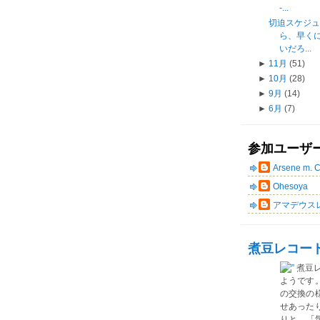
-...
切迫スケジ
ら、早く
いだろ...
►
11月
(51)
►
10月
(28)
►
9月
(14)
►
6月
(7)
参加ユーザ
Arsene m. 
Ohesoya
アマデウス
煮豆レコー
煮豆
ようです
の交換の
せあった
りと、「気