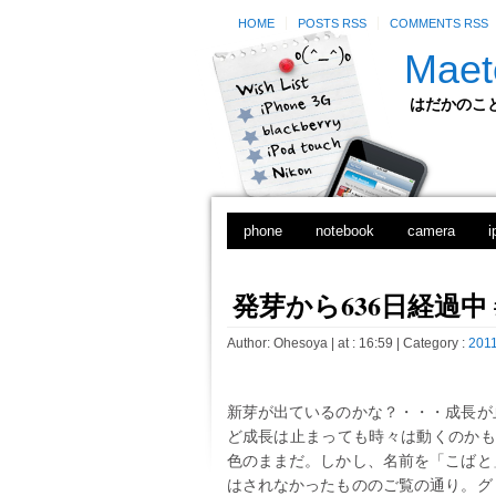
HOME
POSTS RSS
COMMENTS RSS
Maet
はだかのことのは
phone
notebook
camera
i
発芽から636日経過中 #
Author:
Ohesoya
| at : 16:59 |
Category :
2011
新芽が出ているのかな？・・・成長が
ど成長は止まっても時々は動くのかも
色のままだ。しかし、名前を「こばと
はされなかったもののご覧の通り。グ