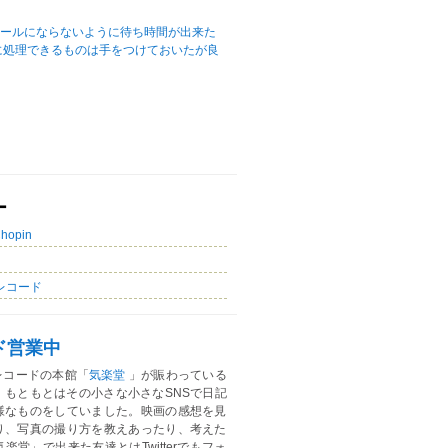
ュールにならないように待ち時間が出来た
に処理できるものは手をつけておいたが良
ー
Chopin
レコード
ド営業中
レコードの本館「
気楽堂
」が賑わっている
。もともとはその小さな小さなSNSで日記
様なものをしていました。映画の感想を見
り、写真の撮り方を教えあったり、考えた
楽堂」で出来た友達とはTwitterでもフォ