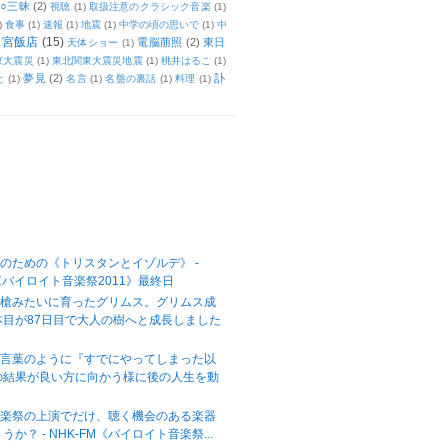
○三昧
(2)
視聴
(1)
取扱注意のクラシック音楽
(1)
)
食事
(1)
速報
(1)
地震
(1)
中学の頃の思いで
(1)
中
天宮飯店
(15)
電脳萠照
(2)
東日
天体ショー
(1)
東大震災
(1)
東北関東大震災地震
(1)
桃井はるこ
(1)
夢見
(2)
訃
と
(1)
名言
(1)
名盤の裏話
(1)
料理
(1)
のための《トリスタンとイゾルデ》 -
M《バイロイト音楽祭2011》最終日
の槍みたいに育ったグリムス。グリムス成
本目が87日目で大人の樹へと成長しました
の言葉のように『すでにやってしまった以
の結果が良い方に向かう様に後の人生を動
音楽祭の上演でだけ、聴く機会のある楽器
か？ - NHK-FM《バイロイト音楽祭...