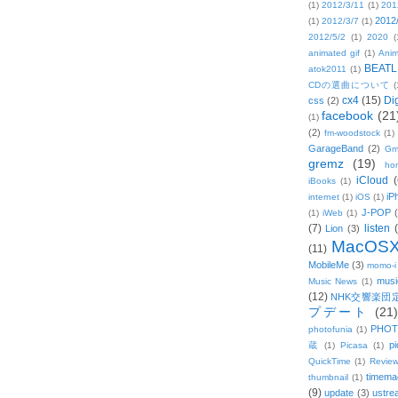
(1)
2012/3/11
(1)
201
2012
(1)
2012/3/7
(1)
2012/5/2
(1)
2020
(
animated gif
(1)
Anim
BEATL
atok2011
(1)
CDの選曲について
(
cx4
(15)
Di
css
(2)
facebook
(21
(1)
(2)
fm-woodstock
(1)
GarageBand
(2)
Gm
gremz
(19)
hon
iCloud
(
iBooks
(1)
iP
internet
(1)
iOS
(1)
J-POP
(1)
iWeb
(1)
(7)
listen
Lion
(3)
MacOS
(11)
MobileMe
(3)
momo-i
musi
Music News
(1)
(12)
NHK交響楽団
プデート
(21)
PHOT
photofunia
(1)
pi
蔵
(1)
Picasa
(1)
QuickTime
(1)
Revie
timema
thumbnail
(1)
(9)
update
(3)
ustre