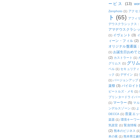
ービス
(13)
wor
Zenphoto
(1)
アクセ
ト
(65)
アフィ
デウスクラシックス
アマデウスクラシッ
イヴェント
(3)
(1)
ィーン・フィル
(2)
オリジナル盤通販：2
お誕生日おめで
(1)
(2)
カストラート
(1)
グリ
グリムス
(1)
ベル
(1)
セキュリティ
ック
(1)
デザイン
(1)
(1)
バージョンアップ
楽祭
(3)
バイロイト音
ビートルズ・メモ
(1)
プリンタードライバ
マーラー
(5)
(1)
マル
ンデルスゾーン
(1)
よ
音楽エッ
DECCA
(1)
楽器
(1)
環境キーワー
気楽堂
(1)
緊急情報
(
(2)
熊本のビジネス
(1
本の夜
(1)
熊本県立劇