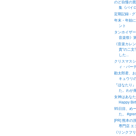
のど自慢の賞
集《バイロ
定期記録 - 
年末・年始に
ント
タンホイザー
音楽祭》
《音楽カレン
貴"の二
した...
クリスマス
ィ・パー
勘太郎君、
キュウリの
『ほなたり
た。わが身
女神はあなたの
Happy Bir
95日目、め
た。 #gre
[PR] 熊
専門店 エ
《リンクフ