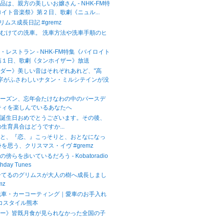
品は、親方の美しいお嬢さん - NHK-FM特
イト音楽祭》第２日、歌劇《ニュル...
グリムス成長日記 #gremz
むけての洗車。 洗車方法や洗車手順のヒ
・レストラン - NHK-FM特集《バイロイト
第１日、歌劇《タンホイザー》放送
ダー》美しい音はそれぞれあれど、"高
文字がふさわしいナタン・ミルシテインが没
シーズン、忘年会たけなわの中のバースデ
ティを楽しんでいるあなたへ
お誕生日おめでとうございます。その後、
生育具合はどうですか...
』と、『恋、』こっそりと、おとなになっ
を思う、クリスマス・イヴ #gremz
傍らを歩いているだろう - Kobatoradio
thday Tunes
ーてるのグリムスが大人の樹へ成長しまし
mz
本の洗車・カーコーティング｜愛車のお手入れ
コスタイル熊本
リー》皆既月食が見られなかった全国の子