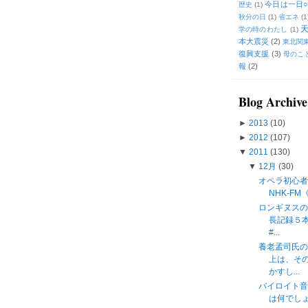
今日は一日○
歴史
(1)
秋分の日
(1)
省エネ
(1
学の時のわたし
(1)
本大震災
(2)
東北関
復興支援
(3)
母のこ
報
(2)
Blog Archive
►
2013
(10)
►
2012
(107)
▼
2011
(130)
▼
12月
(30)
オペラ初心者
NHK-F
ロンギヌス
長記録５
#...
養老孟司氏
上は、そ
かすし...
バイロイト
は何でしょう