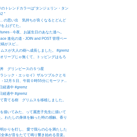
。
2年のトレンドカラーは“タンジェリン・タン
2 ”
... の思い出 気持ちが良くなるとどんど
声を上げてた。
ight tunes - 今夜、お誕生日のあなた達へ。
Space 進化の道 - JOIN and POST 管理ペー
稿がスピ...
リムスが大人の樹へ成長しました。 #gremz
。オリーブじゃ無くて、トッピングはもろ
子丼 グリンピースの５つ星
クラシック・エッセイ》ザルツブルクとモ
 - 12月５日、午前０時55分にモーツァ...
日経過中 #gremz
日経過中 #gremz
いて育てる樹 グリムスを移植しました。
子を描いてみた、って麗恵子先生に描いて
た。わたしの身体を触った時の感触、香り
明かりを灯し、 愛で我らの心を満たした
宙全体が音をたてて鳴り響き始める音楽。