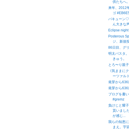
供たちへ
来年、201
ゴ #EB6E5
バキューン♡
ん大きな
Eclipse n
Posterous 
ジ、新規投
86日目、グ
明太パスタ
きゅう。
とろ〜り親
《気ままに
ーツァルト
発芽から636
発芽から636
ブログを書
#gremz
負けじと耀
貰いまし
が感じ...
我らの知恵に
まえ。宇