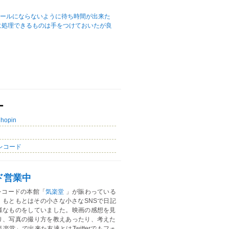
ュールにならないように待ち時間が出来た
に処理できるものは手をつけておいたが良
ー
Chopin
レコード
ド営業中
レコードの本館「
気楽堂
」が賑わっている
。もともとはその小さな小さなSNSで日記
様なものをしていました。映画の感想を見
り、写真の撮り方を教えあったり、考えた
楽堂」で出来た友達とはTwitterでもフォ