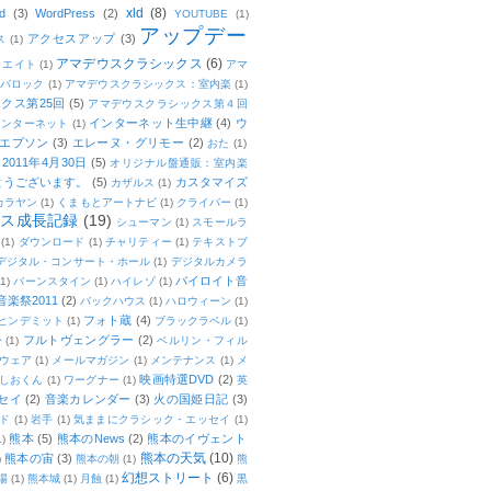
xld
(8)
d
(3)
WordPress
(2)
YOUTUBE
(1)
アップデー
アクセスアップ
(3)
ス
(1)
アマデウスクラシックス
(6)
リエイト
(1)
アマ
：バロック
(1)
アマデウスクラシックス：室内楽
(1)
クス第25回
(5)
アマデウスクラシックス第４回
インターネット生中継
(4)
ウ
インターネット
(1)
エプソン
(3)
エレーヌ・グリモー
(2)
おた
(1)
011年4月30日
(5)
オリジナル盤通販：室内楽
とうございます。
(5)
カスタマイズ
カザルス
(1)
カラヤン
(1)
くまもとアートナビ
(1)
クライバー
(1)
ムス成長記録
(19)
シューマン
(1)
スモールラ
(1)
ダウンロード
(1)
チャリティー
(1)
テキストブ
デジタル・コンサート・ホール
(1)
デジタルカメラ
バイロイト音
(1)
バーンスタイン
(1)
ハイレゾ
(1)
楽祭2011
(2)
バックハウス
(1)
ハロウィーン
(1)
フォト蔵
(4)
ヒンデミット
(1)
ブラックラベル
(1)
フルトヴェングラー
(2)
ー
(1)
ベルリン・フィル
ウェア
(1)
メールマガジン
(1)
メンテナンス
(1)
メ
映画特選DVD
(2)
しおくん
(1)
ワーグナー
(1)
英
セイ
(2)
音楽カレンダー
(3)
火の国姫日記
(3)
ド
(1)
岩手
(1)
気ままにクラシック・エッセイ
(1)
熊本
(5)
熊本のNews
(2)
熊本のイヴェント
1)
熊本の天気
(10)
熊本の宙
(3)
)
熊本の朝
(1)
熊
幻想ストリート
(6)
場
(1)
熊本城
(1)
月蝕
(1)
黒