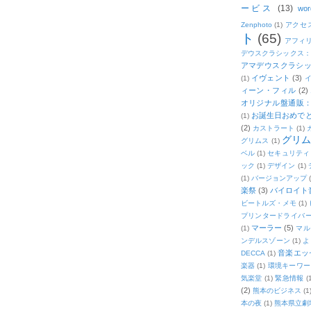
ービス
(13)
wor
Zenphoto
(1)
アクセ
ト
(65)
アフィ
デウスクラシックス
アマデウスクラシッ
イヴェント
(3)
(1)
ィーン・フィル
(2)
オリジナル盤通販：2
お誕生日おめで
(1)
(2)
カストラート
(1)
グリ
グリムス
(1)
ベル
(1)
セキュリティ
ック
(1)
デザイン
(1)
(1)
バージョンアップ
楽祭
(3)
バイロイト音
ビートルズ・メモ
(1)
プリンタードライバ
マーラー
(5)
(1)
マル
ンデルスゾーン
(1)
よ
音楽エッ
DECCA
(1)
楽器
(1)
環境キーワー
気楽堂
(1)
緊急情報
(
(2)
熊本のビジネス
(1
本の夜
(1)
熊本県立劇