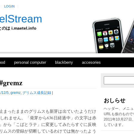
LOGIN
elStream
 i.maetel.info
pod
personal computer
blackberry
accesories
gremz
次
ホ
の
ー
投
ム
/12/5
,
gremz
,
グリムス成長記録
|
稿
おしらせ
前
の
ヘッダー、メニュ
止まったままのグリムスも新芽は出ていたようだけ
投
URLも仮のもので
しれません。「発芽から636日経過中」の文字は赤
稿
2011年10月27
」から「こばとラテ」に変更してみたらすぐに反映
しています。
リムスの登録が切断しているわけでは無かったよう