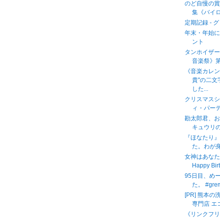
のど自慢の賞
集《バイロ
定期記録 - 
年末・年始に
ント
タンホイザー
音楽祭》
《音楽カレン
貴"の二
した...
クリスマス
ィ・パー
勘太郎君、
キュウリの
『ほなたり
た。わが身
女神はあなたの
Happy Bir
95日目、め
た。 #gre
[PR] 熊
専門店 エ
《リンクフ