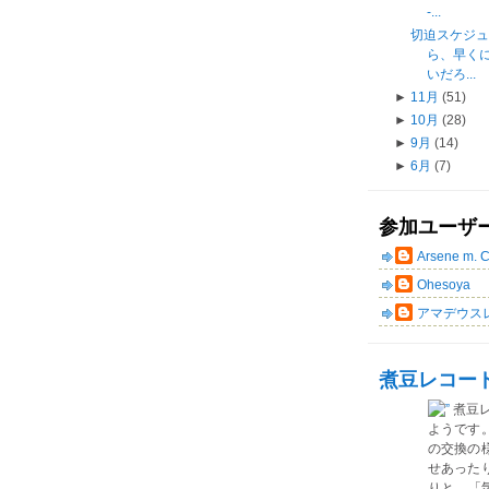
-...
切迫スケジ
ら、早く
いだろ...
►
11月
(51)
►
10月
(28)
►
9月
(14)
►
6月
(7)
参加ユーザ
Arsene m. 
Ohesoya
アマデウス
煮豆レコー
煮豆
ようです
の交換の
せあった
りと、「気