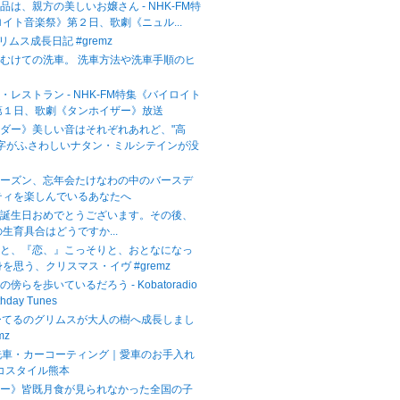
品は、親方の美しいお嬢さん - NHK-FM特
イト音楽祭》第２日、歌劇《ニュル...
グリムス成長日記 #gremz
むけての洗車。 洗車方法や洗車手順のヒ
・レストラン - NHK-FM特集《バイロイト
第１日、歌劇《タンホイザー》放送
ダー》美しい音はそれぞれあれど、"高
文字がふさわしいナタン・ミルシテインが没
シーズン、忘年会たけなわの中のバースデ
ティを楽しんでいるあなたへ
お誕生日おめでとうございます。その後、
生育具合はどうですか...
』と、『恋、』こっそりと、おとなになっ
を思う、クリスマス・イヴ #gremz
傍らを歩いているだろう - Kobatoradio
thday Tunes
ーてるのグリムスが大人の樹へ成長しまし
mz
本の洗車・カーコーティング｜愛車のお手入れ
コスタイル熊本
リー》皆既月食が見られなかった全国の子