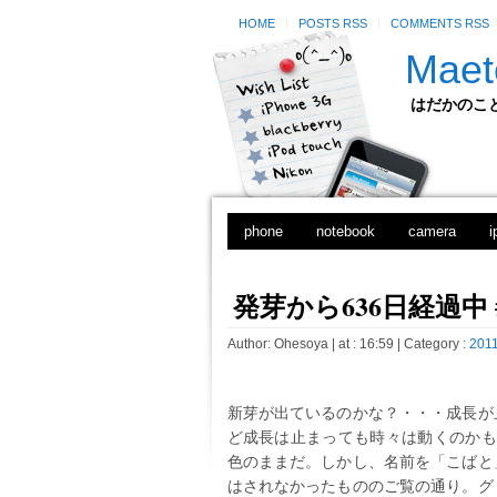
HOME
POSTS RSS
COMMENTS RSS
Maet
はだかのことのは
phone
notebook
camera
i
発芽から636日経過中 #
Author:
Ohesoya
| at : 16:59 |
Category :
2011
新芽が出ているのかな？・・・成長が
ど成長は止まっても時々は動くのかも
色のままだ。しかし、名前を「こばと
はされなかったもののご覧の通り。グ