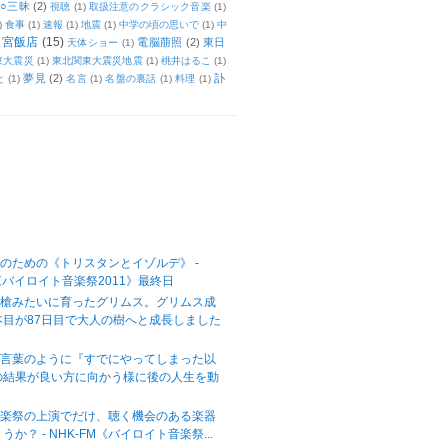
○三昧
(2)
視聴
(1)
取扱注意のクラシック音楽
(1)
)
食事
(1)
速報
(1)
地震
(1)
中学の頃の思いで
(1)
中
天宮飯店
(15)
電脳萠照
(2)
東日
天体ショー
(1)
東大震災
(1)
東北関東大震災地震
(1)
桃井はるこ
(1)
夢見
(2)
訃
と
(1)
名言
(1)
名盤の裏話
(1)
料理
(1)
のための《トリスタンとイゾルデ》 -
M《バイロイト音楽祭2011》最終日
の槍みたいに育ったグリムス。グリムス成
本目が87日目で大人の樹へと成長しました
の言葉のように『すでにやってしまった以
の結果が良い方に向かう様に後の人生を動
音楽祭の上演でだけ、聴く機会のある楽器
か？ - NHK-FM《バイロイト音楽祭...