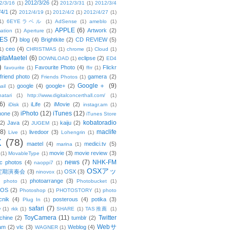
2012/3/26
(2)
2/3/16
(1)
2012/3/31
(1)
2012/3/4
/4/1
(2)
2012/4/19
(1)
2012/4/2
(1)
2012/4/27
(1)
1)
6EYEラベル
(1)
AdSense
(1)
ameblo
(1)
APPLE
(6)
Artwork
(2)
ation
(1)
Aperture
(1)
ES
(7)
blog
(4)
Brightkite
(2)
CD REVIEW
(5)
ceo
(4)
1)
CHRISTMAS
(1)
chrome
(1)
Cloud
(1)
gitaMaetel
(6)
eclipse
(2)
DOWNLOAD
(1)
ED4
)
Favourite Photo
(4)
Flickr
favourite
(1)
ffrr
(1)
friend photo
(2)
gamera
(2)
Friends Photos
(1)
Google＋
(9)
google
(4)
google+
(2)
ail
(1)
atari
(1)
http://www.digitalconcerthall.com/
(1)
6)
iLife
(2)
iMovie
(2)
iDisk
(1)
instagr.am
(1)
iPhoto
(12)
iTunes
(12)
hone
(3)
iTunes Store
kobatoradio
(2)
Java
(2)
kaiju
(2)
JUGEM
(1)
(8)
maclife
livedoor
(3)
Live
(1)
Lohengrin
(1)
X
(78)
maetel
(4)
medici.tv
(5)
marina
(1)
movie
(3)
movie review
(3)
(1)
MovableType
(1)
news
(7)
NHK-FM
c photos
(4)
naoppi7
(1)
OSXアッ
定期演奏会
(3)
OSX
(3)
ninovox
(1)
photoarrange
(3)
photo
(1)
Photobucket
(1)
OS
(2)
Photoshop
(1)
PHOTOSTORY
(1)
photo
cnik
(4)
posterous
(4)
potika
(3)
Plug In
(1)
safari
(7)
w
(1)
rkk
(1)
SHARE
(1)
TAS推薦
(1)
ToyCamera
(11)
Twitter
chine
(2)
tumblr
(2)
Webサ
am
(2)
vlc
(3)
Weblog
(4)
WAGNER
(1)