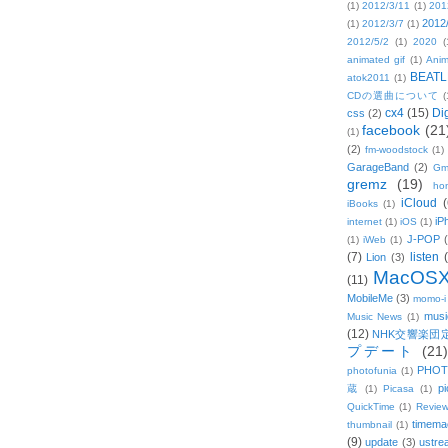
(1)
2012/3/11
(1)
201
2012
(1)
2012/3/7
(1)
2012/5/2
(1)
2020
(
animated gif
(1)
Anim
BEATL
atok2011
(1)
CDの選曲について
(
cx4
(15)
Di
css
(2)
facebook
(21
(1)
(2)
fm-woodstock
(1)
GarageBand
(2)
Gm
gremz
(19)
hon
iCloud
(
iBooks
(1)
iP
internet
(1)
iOS
(1)
J-POP
(1)
iWeb
(1)
(7)
listen
Lion
(3)
MacOS
(11)
MobileMe
(3)
momo-i
musi
Music News
(1)
(12)
NHK交響楽団
プデート
(21)
PHOT
photofunia
(1)
pi
蔵
(1)
Picasa
(1)
QuickTime
(1)
Revie
timema
thumbnail
(1)
(9)
update
(3)
ustre