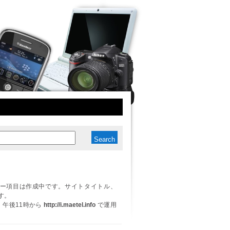
ー項目は作成中です。サイトタイトル、
す。
日、午後11時から
http://i.maetel.info
で運用