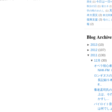
今日は一日○
歴史
(1)
秋分の日
(1)
省エネ
(1
学の時のわたし
(1)
本大震災
(2)
東北関
復興支援
(3)
母のこ
報
(2)
Blog Archive
►
2013
(10)
►
2012
(107)
▼
2011
(130)
▼
12月
(30)
オペラ初心者
NHK-F
ロンギヌス
長記録５
#...
養老孟司氏
上は、そ
かすし...
バイロイト
は何でしょう