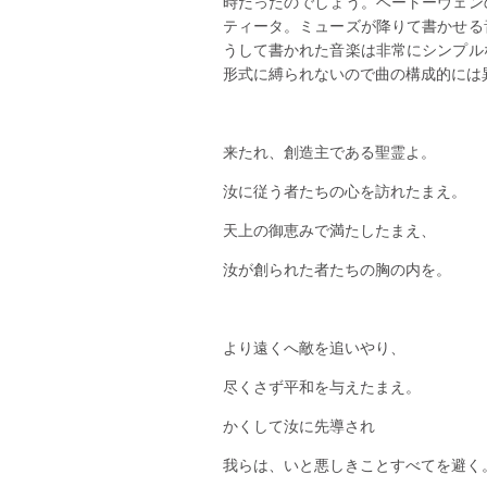
時だったのでしょう。ベートーヴェン
ティータ。ミューズが降りて書かせる
うして書かれた音楽は非常にシンプル
形式に縛られないので曲の構成的には
来たれ、創造主である聖霊よ。
汝に従う者たちの心を訪れたまえ。
天上の御恵みで満たしたまえ、
汝が創られた者たちの胸の内を。
より遠くへ敵を追いやり、
尽くさず平和を与えたまえ。
かくして汝に先導され
我らは、いと悪しきことすべてを避く