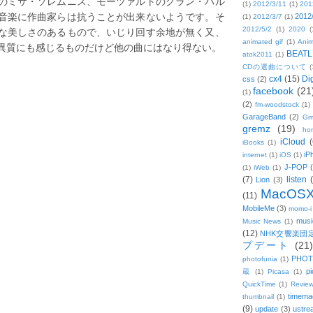
のミサ・ソレムニス、モーツァルトのグラン・パル
(1)
2012/3/11
(1)
201
音楽に作曲家らは抗うことが出来ないようです。そ
2012
(1)
2012/3/7
(1)
な美しさのあるもので、いじり回す余地が無く又、
2012/5/2
(1)
2020
(
animated gif
(1)
Anim
異質にも感じるものだけど他の曲にはなり得ない。
BEATL
atok2011
(1)
CDの選曲について
(
cx4
(15)
Di
css
(2)
facebook
(21
(1)
(2)
fm-woodstock
(1)
GarageBand
(2)
Gm
gremz
(19)
hon
iCloud
(
iBooks
(1)
iP
internet
(1)
iOS
(1)
J-POP
(1)
iWeb
(1)
(7)
listen
Lion
(3)
MacOS
(11)
MobileMe
(3)
momo-i
musi
Music News
(1)
(12)
NHK交響楽団
プデート
(21)
PHOT
photofunia
(1)
pi
蔵
(1)
Picasa
(1)
QuickTime
(1)
Revie
。
timema
thumbnail
(1)
(9)
update
(3)
ustre