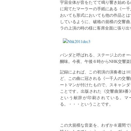
宇宙全体が音をたてて鳴り響き始める
に宛てたマーラーの手紙にある《一千
おいても形式においても他の作品とは
しているように、破格の規模の交響曲
ラの上演の時の様に客席全面に張り出
バンダと呼ばれる、ステージ上のオー
醐味。今夜、午後６時からNHK交響
記録によれば、この初演の演奏者は10
ど、この曲に冠される《一千人の交響
ートマンが付けたもので、スキャンダ
ことです。出版された《交響曲第8番
という献辞が印刷されている。マ
る。・・・ということです。
この大規模な音楽を、わずか８週間で