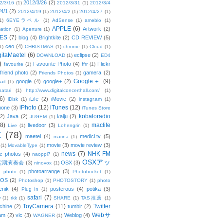
2012/3/26
(2)
2/3/16
(1)
2012/3/31
(1)
2012/3/4
/4/1
(2)
2012/4/19
(1)
2012/4/2
(1)
2012/4/27
(1)
1)
6EYEラベル
(1)
AdSense
(1)
ameblo
(1)
APPLE
(6)
Artwork
(2)
ation
(1)
Aperture
(1)
ES
(7)
blog
(4)
Brightkite
(2)
CD REVIEW
(5)
ceo
(4)
1)
CHRISTMAS
(1)
chrome
(1)
Cloud
(1)
gitaMaetel
(6)
eclipse
(2)
DOWNLOAD
(1)
ED4
)
Favourite Photo
(4)
Flickr
favourite
(1)
ffrr
(1)
friend photo
(2)
gamera
(2)
Friends Photos
(1)
Google＋
(9)
google
(4)
google+
(2)
ail
(1)
atari
(1)
http://www.digitalconcerthall.com/
(1)
6)
iLife
(2)
iMovie
(2)
iDisk
(1)
instagr.am
(1)
iPhoto
(12)
iTunes
(12)
hone
(3)
iTunes Store
kobatoradio
(2)
Java
(2)
kaiju
(2)
JUGEM
(1)
(8)
maclife
livedoor
(3)
Live
(1)
Lohengrin
(1)
X
(78)
maetel
(4)
medici.tv
(5)
marina
(1)
movie
(3)
movie review
(3)
(1)
MovableType
(1)
news
(7)
NHK-FM
c photos
(4)
naoppi7
(1)
OSXアッ
定期演奏会
(3)
OSX
(3)
ninovox
(1)
photoarrange
(3)
photo
(1)
Photobucket
(1)
OS
(2)
Photoshop
(1)
PHOTOSTORY
(1)
photo
cnik
(4)
posterous
(4)
potika
(3)
Plug In
(1)
safari
(7)
w
(1)
rkk
(1)
SHARE
(1)
TAS推薦
(1)
ToyCamera
(11)
Twitter
chine
(2)
tumblr
(2)
Webサ
am
(2)
vlc
(3)
Weblog
(4)
WAGNER
(1)