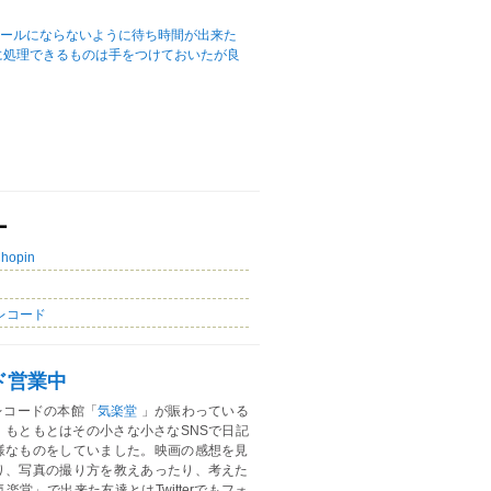
ュールにならないように待ち時間が出来た
に処理できるものは手をつけておいたが良
ー
Chopin
レコード
ド営業中
レコードの本館「
気楽堂
」が賑わっている
。もともとはその小さな小さなSNSで日記
様なものをしていました。映画の感想を見
り、写真の撮り方を教えあったり、考えた
楽堂」で出来た友達とはTwitterでもフォ