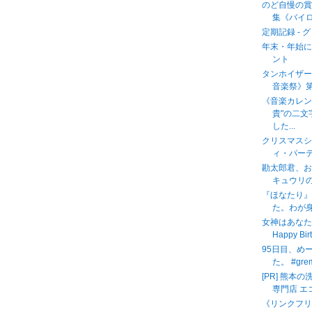
のど自慢の賞
集《バイロ
定期記録 - 
年末・年始に
ント
タンホイザー
音楽祭》
《音楽カレン
貴"の二
した...
クリスマス
ィ・パー
勘太郎君、
キュウリの
『ほなたり
た。わが身
女神はあなたの
Happy Bir
95日目、め
た。 #gre
[PR] 熊
専門店 エ
《リンクフ