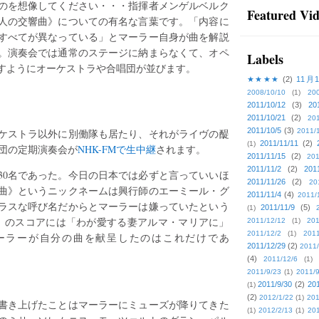
のを想像してください・・・指揮者メンゲルベルク
Featured Vi
人の交響曲》についての有名な言葉です。「内容に
すべてが異なっている」とマーラー自身が曲を解説
。演奏会では通常のステージに納まらなくて、オペ
Labels
すようにオーケストラや合唱団が並びます。
★★★★
(2)
11月
2008/10/10
(1)
20
2011/10/12
(3)
20
2011/10/21
(2)
201
2011/10/5
(3)
ケストラ以外に別働隊も居たり、それがライヴの醍
2011/
2011/11/11
(2)
(1)
楽団の定期演奏会が
NHK-FMで生中継
されます。
2011/11/15
(2)
201
2011/11/2
(2)
201
30名であった。今日の日本では必ずと言っていいほ
2011/11/26
(2)
20
曲》というニックネームは興行師のエーミール・グ
2011/11/4
(4)
2011/
ラスな呼び名だからとマーラーは嫌っていたという
2011/11/9
(5)
(1)
》のスコアには「わが愛する妻アルマ・マリアに」
2011/12/12
(1)
201
2011/12/2
(1)
2011
ーラーが自分の曲を献呈したのはこれだけであ
2011/12/29
(2)
2011/
(4)
2011/12/6
(1)
2011/9/23
(1)
2011/9
2011/9/30
(2)
201
(1)
(2)
2012/1/22
(1)
201
書き上げたことはマーラーにミューズが降りてきた
(1)
2012/2/13
(1)
201