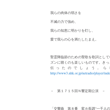
我らの肉体の弱さを
不滅の力で強め、
我らの知恵に明かりを灯し、
愛で我らの心を満たしたまえ。
聖霊降臨節のための聖歌を歌詞として
ズンに聴くのも楽しいものです。きっ
伝ったのでしょう。ら
http://www3.nhk.or.jp/netradio/player/ind
－ 第１７１５回Ｎ響定期公演 －
「交響曲 第８番 変ホ長調“一千人の