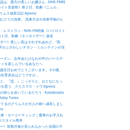
品は、親方の美しいお嬢さん - NHK-FM特
イト音楽祭》第２日、歌劇《ニュル...
グリムス成長日記 #gremz
むけての洗車。 洗車方法や洗車手順のヒ
・レストラン - NHK-FM特集《バイロイト
第１日、歌劇《タンホイザー》放送
ダー》美しい音はそれぞれあれど、"高
文字がふさわしいナタン・ミルシテインが没
シーズン、忘年会たけなわの中のバースデ
ティを楽しんでいるあなたへ
お誕生日おめでとうございます。その後、
生育具合はどうですか...
』と、『恋、』こっそりと、おとなになっ
を思う、クリスマス・イヴ #gremz
傍らを歩いているだろう - Kobatoradio
thday Tunes
ーてるのグリムスが大人の樹へ成長しまし
mz
本の洗車・カーコーティング｜愛車のお手入れ
コスタイル熊本
リー》皆既月食が見られなかった全国の子