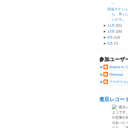
-...
切迫スケジ
ら、早く
いだろ...
►
11月
(51)
►
10月
(28)
►
9月
(14)
►
6月
(7)
参加ユーザ
Arsene m. 
Ohesoya
アマデウス
煮豆レコー
煮豆
ようです
の交換の
せあった
りと、「気