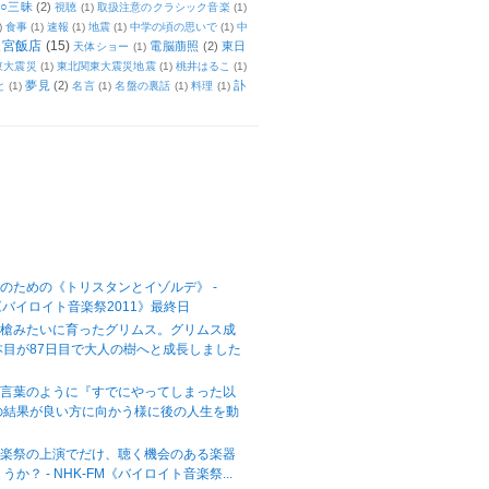
○三昧
(2)
視聴
(1)
取扱注意のクラシック音楽
(1)
)
食事
(1)
速報
(1)
地震
(1)
中学の頃の思いで
(1)
中
天宮飯店
(15)
電脳萠照
(2)
東日
天体ショー
(1)
東大震災
(1)
東北関東大震災地震
(1)
桃井はるこ
(1)
夢見
(2)
訃
と
(1)
名言
(1)
名盤の裏話
(1)
料理
(1)
のための《トリスタンとイゾルデ》 -
M《バイロイト音楽祭2011》最終日
の槍みたいに育ったグリムス。グリムス成
本目が87日目で大人の樹へと成長しました
の言葉のように『すでにやってしまった以
の結果が良い方に向かう様に後の人生を動
音楽祭の上演でだけ、聴く機会のある楽器
か？ - NHK-FM《バイロイト音楽祭...