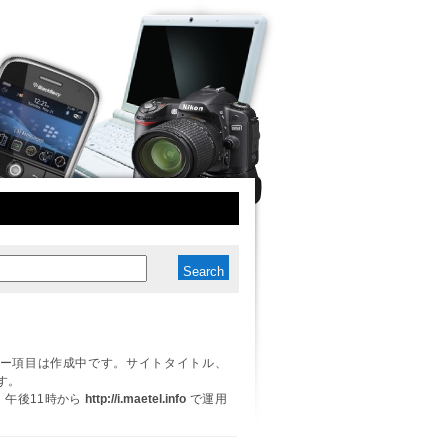
ー項目は作成中です。サイトタイトル、
す。
日、午後11時から
http://i.maetel.info
で運用