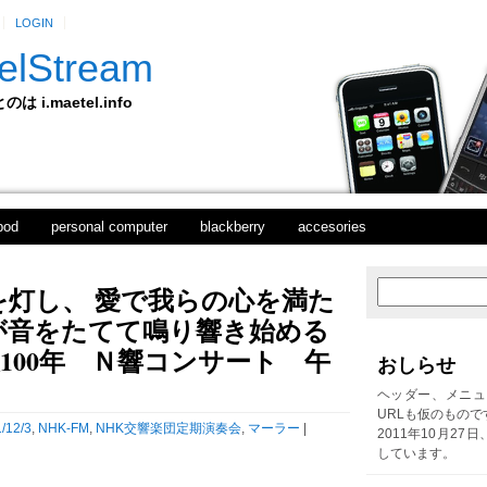
LOGIN
elStream
 i.maetel.info
pod
personal computer
blackberry
accesories
灯し、 愛で我らの心を満た
次
ホ
の
ー
が音をたてて鳴り響き始める
投
ム
稿
後100年 Ｎ響コンサート 午
おしらせ
前
の
ヘッダー、メニュ
投
URLも仮のもので
稿
/12/3
,
NHK-FM
,
NHK交響楽団定期演奏会
,
マーラー
|
2011年10月27
しています。