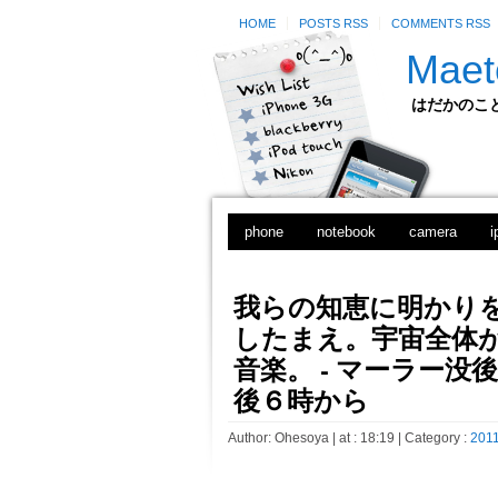
HOME
POSTS RSS
COMMENTS RSS
Maet
はだかのことのは
phone
notebook
camera
i
我らの知恵に明かりを
したまえ。宇宙全体
音楽。 - マーラー没
後６時から
Author:
Ohesoya
| at : 18:19 |
Category :
2011