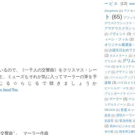
ービス
(13)
wor
Zenphoto
(1)
アクセ
ト
(65)
アフィ
デウスクラシックス
アマデウスクラシッ
イヴェント
(3)
(1)
ィーン・フィル
(2)
オリジナル盤通販：2
お誕生日おめで
(1)
(2)
カストラート
(1)
グリ
グリムス
(1)
ベル
(1)
セキュリティ
いるので、《一千人の交響曲》をクリスマス・シー
ック
(1)
デザイン
(1)
と、ミューズもそれが気に入ってマーラーの筆を手
(1)
バージョンアップ
じる☆らじるで聴きましょうか
楽祭
(3)
バイロイト音
ビートルズ・メモ
(1)
ex.html?fm
プリンタードライバ
マーラー
(5)
(1)
マル
ンデルスゾーン
(1)
よ
音楽エッ
DECCA
(1)
楽器
(1)
環境キーワー
気楽堂
(1)
緊急情報
(
(2)
熊本のビジネス
(1
本の夜
(1)
熊本県立劇
交響曲”」 マーラー作曲