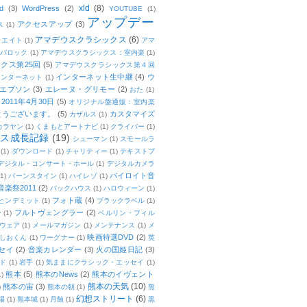
xld
(8)
d
(3)
WordPress
(2)
YOUTUBE
(1)
アップデー
アクセスアップ
(3)
ス
(1)
アマデウスクラシックス
(6)
リエイト
(1)
アマ
：バロック
(1)
アマデウスクラシックス：室内楽
(1)
クス第25回
(5)
アマデウスクラシックス第４回
インターネット生中継
(4)
ウ
インターネット
(1)
エプソン
(3)
エレーヌ・グリモー
(2)
おた
(1)
011年4月30日
(5)
オリジナル盤通販：室内楽
とうございます。
(5)
カスタマイズ
カザルス
(1)
カラヤン
(1)
くまもとアートナビ
(1)
クライバー
(1)
ムス成長記録
(19)
シューマン
(1)
スモールラ
(1)
ダウンロード
(1)
チャリティー
(1)
テキストブ
デジタル・コンサート・ホール
(1)
デジタルカメラ
バイロイト音
(1)
バーンスタイン
(1)
ハイレゾ
(1)
楽祭2011
(2)
バックハウス
(1)
ハロウィーン
(1)
フォト蔵
(4)
ヒンデミット
(1)
ブラックラベル
(1)
フルトヴェングラー
(2)
ー
(1)
ベルリン・フィル
ウェア
(1)
メールマガジン
(1)
メンテナンス
(1)
メ
映画特選DVD
(2)
しおくん
(1)
ワーグナー
(1)
英
セイ
(2)
音楽カレンダー
(3)
火の国姫日記
(3)
ド
(1)
岩手
(1)
気ままにクラシック・エッセイ
(1)
熊本
(5)
熊本のNews
(2)
熊本のイヴェント
1)
熊本の天気
(10)
熊本の宙
(3)
)
熊本の朝
(1)
熊
幻想ストリート
(6)
場
(1)
熊本城
(1)
月蝕
(1)
黒