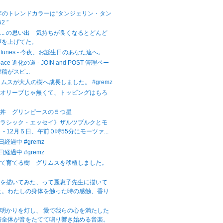
。
2年のトレンドカラーは“タンジェリン・タン
2 ”
... の思い出 気持ちが良くなるとどんど
声を上げてた。
ight tunes - 今夜、お誕生日のあなた達へ。
Space 進化の道 - JOIN and POST 管理ペー
稿がスピ...
リムスが大人の樹へ成長しました。 #gremz
。オリーブじゃ無くて、トッピングはもろ
子丼 グリンピースの５つ星
クラシック・エッセイ》ザルツブルクとモ
 - 12月５日、午前０時55分にモーツァ...
日経過中 #gremz
日経過中 #gremz
いて育てる樹 グリムスを移植しました。
子を描いてみた、って麗恵子先生に描いて
た。わたしの身体を触った時の感触、香り
明かりを灯し、 愛で我らの心を満たした
宙全体が音をたてて鳴り響き始める音楽。