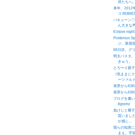
供たちへ
来年、201
ゴ #EB6E5
バキューン♡
ん大きな
Eclipse n
Posterous 
ジ、新規投
86日目、グ
明太パスタ
きゅう。
とろ〜り親
《気ままに
ーツァルト
発芽から636
発芽から636
ブログを書
#gremz
負けじと耀
貰いまし
が感じ...
我らの知恵に
まえ。宇