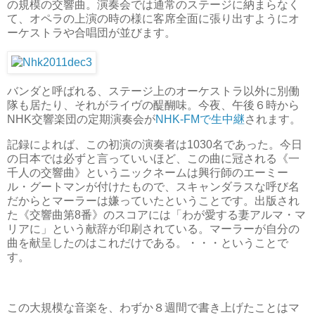
の規模の交響曲。演奏会では通常のステージに納まらなく
て、オペラの上演の時の様に客席全面に張り出すようにオ
ーケストラや合唱団が並びます。
バンダと呼ばれる、ステージ上のオーケストラ以外に別働
隊も居たり、それがライヴの醍醐味。今夜、午後６時から
NHK交響楽団の定期演奏会が
NHK-FMで生中継
されます。
記録によれば、この初演の演奏者は1030名であった。今日
の日本では必ずと言っていいほど、この曲に冠される《一
千人の交響曲》というニックネームは興行師のエーミー
ル・グートマンが付けたもので、スキャンダラスな呼び名
だからとマーラーは嫌っていたということです。出版され
た《交響曲第8番》のスコアには「わが愛する妻アルマ・マ
リアに」という献辞が印刷されている。マーラーが自分の
曲を献呈したのはこれだけである。・・・ということで
す。
この大規模な音楽を、わずか８週間で書き上げたことはマ