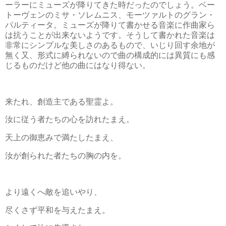
ーラーにミューズが降りてきた時だったのでしょう。ベー
トーヴェンのミサ・ソレムニス、モーツァルトのグラン・
パルティータ。ミューズが降りて書かせる音楽に作曲家ら
は抗うことが出来ないようです。そうして書かれた音楽は
非常にシンプルな美しさのあるもので、いじり回す余地が
無く又、形式に縛られないので曲の構成的には異質にも感
じるものだけど他の曲にはなり得ない。
来たれ、創造主である聖霊よ。
汝に従う者たちの心を訪れたまえ。
天上の御恵みで満たしたまえ、
汝が創られた者たちの胸の内を。
より遠くへ敵を追いやり、
尽くさず平和を与えたまえ。