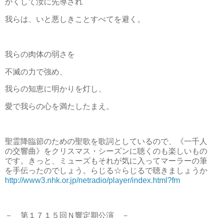
かくして汝に先導され
我らは、いと悪しきことすべてを避く。
我らの肉体の弱さを
不滅の力で強め、
我らの知恵に明かりを灯し、
愛で我らの心を満たしたまえ。
聖霊降臨節のための聖歌を歌詞としているので、《一千人
の交響曲》をクリスマス・シーズンに聴くのも楽しいもの
です。きっと、ミューズもそれが気に入ってマーラーの筆
を手伝ったのでしょう。らじる☆らじるで聴きましょうか
http://www3.nhk.or.jp/netradio/player/index.html?fm
－ 第１７１５回Ｎ響定期公演 －