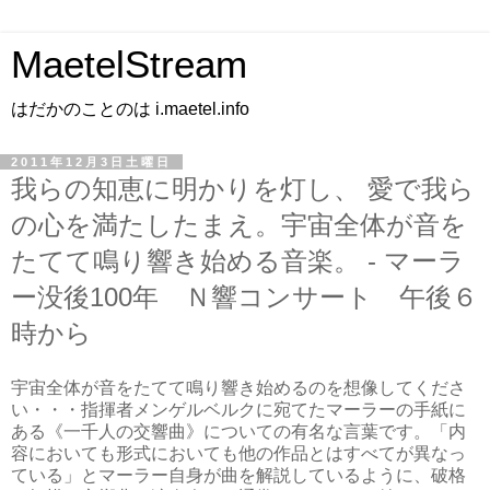
MaetelStream
はだかのことのは i.maetel.info
2011年12月3日土曜日
我らの知恵に明かりを灯し、 愛で我ら
の心を満たしたまえ。宇宙全体が音を
たてて鳴り響き始める音楽。 - マーラ
ー没後100年 Ｎ響コンサート 午後６
時から
宇宙全体が音をたてて鳴り響き始めるのを想像してくださ
い・・・指揮者メンゲルベルクに宛てたマーラーの手紙に
ある《一千人の交響曲》についての有名な言葉です。「内
容においても形式においても他の作品とはすべてが異なっ
ている」とマーラー自身が曲を解説しているように、破格