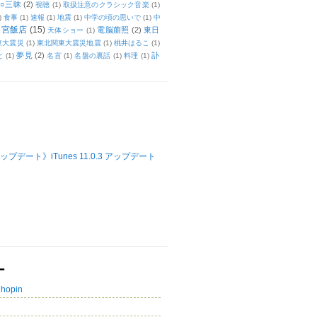
○三昧
(2)
視聴
(1)
取扱注意のクラシック音楽
(1)
)
食事
(1)
速報
(1)
地震
(1)
中学の頃の思いで
(1)
中
天宮飯店
(15)
電脳萠照
(2)
東日
天体ショー
(1)
東大震災
(1)
東北関東大震災地震
(1)
桃井はるこ
(1)
夢見
(2)
訃
と
(1)
名言
(1)
名盤の裏話
(1)
料理
(1)
ップデート》iTunes 11.0.3 アップデート
ー
Chopin