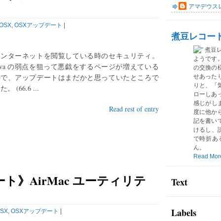
アマデウス
OSX
,
OSXアップデート
|
煮豆レコー
煮豆
インターネットを閲覧している時のセキュリティ。
ようです
ava の弱点を狙って悪戯をするページが増えている
の交換の
ので、アップデートはまだかと思っていたところで
せあった
りと、「気
た。 (66.6 ...
ローしあ
感じがしま
Read rest of entry
度に他か
記を書い
けるし、読
で時折あ
ん。
Read Mor
ート》AirMac ユーティリテ
Text
Labels
SX
,
OSXアップデート
|