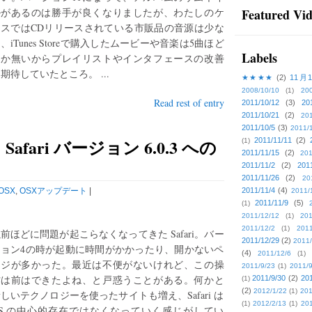
ルがあるのは勝手が良くなりましたが、わたしのケ
Featured Vi
ースではCDリリースされている市販品の音源は少な
、iTunes Storeで購入したムービーや音楽は5曲ほど
Labels
しか無いからプレイリストやインタフェースの改善
期待していたところ。 ...
★★★★
(2)
11月
2008/10/10
(1)
20
Read rest of entry
2011/10/12
(3)
20
2011/10/21
(2)
201
2011/10/5
(3)
2011/
fari バージョン 6.0.3 への
2011/11/11
(2)
(1)
2011/11/15
(2)
201
2011/11/2
(2)
201
2011/11/26
(2)
20
OSX
,
OSXアップデート
|
2011/11/4
(4)
2011/
2011/11/9
(5)
(1)
2011/12/12
(1)
201
2011/12/2
(1)
2011
前ほどに問題が起こらなくなってきた Safari。バー
2011/12/29
(2)
2011/
ジョン4の時が起動に時間がかかったり、開かないペ
(4)
2011/12/6
(1)
ージが多かった。最近は不便がないけれど、この操
2011/9/23
(1)
2011/9
作は前はできたよね、と戸惑うことがある。何かと
2011/9/30
(2)
201
(1)
(2)
2012/1/22
(1)
201
しいテクノロジーを使ったサイトも増え、Safari は
(1)
2012/2/13
(1)
201
OS の中心的存在ではなくなっていく感じがしてい