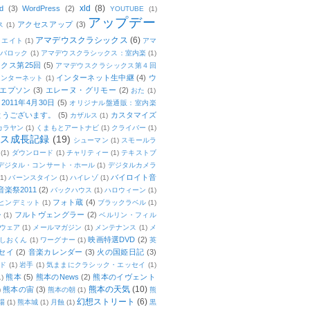
xld
(8)
d
(3)
WordPress
(2)
YOUTUBE
(1)
アップデー
アクセスアップ
(3)
ス
(1)
アマデウスクラシックス
(6)
リエイト
(1)
アマ
：バロック
(1)
アマデウスクラシックス：室内楽
(1)
クス第25回
(5)
アマデウスクラシックス第４回
インターネット生中継
(4)
ウ
インターネット
(1)
エプソン
(3)
エレーヌ・グリモー
(2)
おた
(1)
011年4月30日
(5)
オリジナル盤通販：室内楽
とうございます。
(5)
カスタマイズ
カザルス
(1)
カラヤン
(1)
くまもとアートナビ
(1)
クライバー
(1)
ムス成長記録
(19)
シューマン
(1)
スモールラ
(1)
ダウンロード
(1)
チャリティー
(1)
テキストブ
デジタル・コンサート・ホール
(1)
デジタルカメラ
バイロイト音
(1)
バーンスタイン
(1)
ハイレゾ
(1)
楽祭2011
(2)
バックハウス
(1)
ハロウィーン
(1)
フォト蔵
(4)
ヒンデミット
(1)
ブラックラベル
(1)
フルトヴェングラー
(2)
ー
(1)
ベルリン・フィル
ウェア
(1)
メールマガジン
(1)
メンテナンス
(1)
メ
映画特選DVD
(2)
しおくん
(1)
ワーグナー
(1)
英
セイ
(2)
音楽カレンダー
(3)
火の国姫日記
(3)
ド
(1)
岩手
(1)
気ままにクラシック・エッセイ
(1)
熊本
(5)
熊本のNews
(2)
熊本のイヴェント
1)
熊本の天気
(10)
熊本の宙
(3)
)
熊本の朝
(1)
熊
幻想ストリート
(6)
場
(1)
熊本城
(1)
月蝕
(1)
黒