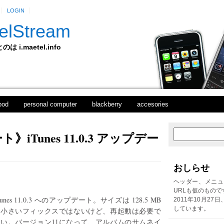
LOGIN
elStream
 i.maetel.info
pod
personal computer
blackberry
accesories
iTunes 11.0.3 アップデー
新
ホ
し
ー
い
ム
投
おしらせ
稿
前
ヘッダー、メニュ
の
URLも仮のもので
投
Tunes 11.0.3 へのアップデート。サイズは 128.5 MB
2011年10月27
稿
しています。
と小さいフィックスではないけど、再起動は必要で
ない。バージョン11になって、アルバムのサムネイ