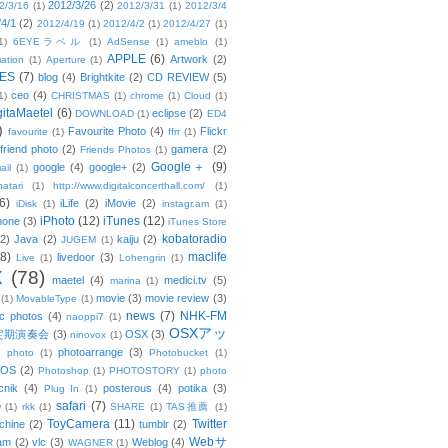
2012/3/26
(2)
2/3/16
(1)
2012/3/31
(1)
2012/3/4
/4/1
(2)
2012/4/19
(1)
2012/4/2
(1)
2012/4/27
(1)
1)
6EYEラベル
(1)
AdSense
(1)
ameblo
(1)
APPLE
(6)
Artwork
(2)
ation
(1)
Aperture
(1)
ES
(7)
blog
(4)
Brightkite
(2)
CD REVIEW
(5)
ceo
(4)
1)
CHRISTMAS
(1)
chrome
(1)
Cloud
(1)
gitaMaetel
(6)
eclipse
(2)
DOWNLOAD
(1)
ED4
)
Favourite Photo
(4)
Flickr
favourite
(1)
ffrr
(1)
friend photo
(2)
gamera
(2)
Friends Photos
(1)
Google＋
(9)
google
(4)
google+
(2)
ail
(1)
atari
(1)
http://www.digitalconcerthall.com/
(1)
6)
iLife
(2)
iMovie
(2)
iDisk
(1)
instagr.am
(1)
iPhoto
(12)
iTunes
(12)
hone
(3)
iTunes Store
kobatoradio
(2)
Java
(2)
kaiju
(2)
JUGEM
(1)
(8)
maclife
livedoor
(3)
Live
(1)
Lohengrin
(1)
X
(78)
maetel
(4)
medici.tv
(5)
marina
(1)
movie
(3)
movie review
(3)
(1)
MovableType
(1)
news
(7)
NHK-FM
c photos
(4)
naoppi7
(1)
OSXアッ
定期演奏会
(3)
OSX
(3)
ninovox
(1)
photoarrange
(3)
photo
(1)
Photobucket
(1)
OS
(2)
Photoshop
(1)
PHOTOSTORY
(1)
photo
cnik
(4)
posterous
(4)
potika
(3)
Plug In
(1)
safari
(7)
w
(1)
rkk
(1)
SHARE
(1)
TAS推薦
(1)
ToyCamera
(11)
Twitter
chine
(2)
tumblr
(2)
Webサ
am
(2)
vlc
(3)
Weblog
(4)
WAGNER
(1)