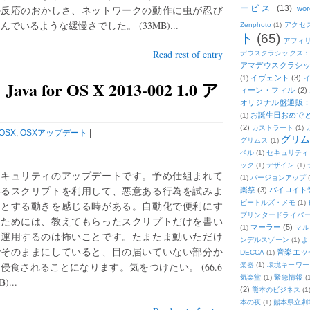
の反応のおかしさ、ネットワークの動作に虫が忍び
ービス
(13)
wor
んでいるような緩慢さでした。 (33MB)...
Zenphoto
(1)
アクセ
ト
(65)
アフィ
Read rest of entry
デウスクラシックス
アマデウスクラシッ
イヴェント
(3)
(1)
for OS X 2013-002 1.0 ア
ィーン・フィル
(2)
オリジナル盤通販：2
お誕生日おめで
(1)
(2)
カストラート
(1)
OSX
,
OSXアップデート
|
グリ
グリムス
(1)
ベル
(1)
セキュリティ
ック
(1)
デザイン
(1)
セキュリティのアップデートです。予め仕組まれて
(1)
バージョンアップ
いるスクリプトを利用して、悪意ある行為を試みよ
楽祭
(3)
バイロイト音
ビートルズ・メモ
(1)
うとする動きを感じる時がある。自動化で便利にす
プリンタードライバ
るためには、教えてもらったスクリプトだけを書い
マーラー
(5)
(1)
マル
て運用するのは怖いことです。たまたま動いただけ
ンデルスゾーン
(1)
よ
でそのままにしていると、目の届いていない部分か
音楽エッ
DECCA
(1)
侵食されることになります。気をつけたい。 (66.6
楽器
(1)
環境キーワー
気楽堂
(1)
緊急情報
(
)...
(2)
熊本のビジネス
(1
本の夜
(1)
熊本県立劇