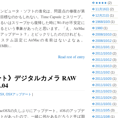
★★★★
(2)
11月16日
(2)
コンピュータ・ソフトの進化は、問題点の修復が第
12月21日
(1)
目標なのかもしれない。Time Capsule とスリープ。
るいはスリープから復帰した時にWi-Fiが不安定に
1968/10/3
(1)
るという事象があったと思います。「え、AirMac
1980
(1)
のアップデート？」とビックリしたのだけれども、
2008/10/10
(1)
システム設定にAirMacの名前はないよなぁ。
2008/10/12
(1)
1MB)...
2011/10/1
(1)
2011/10/10
(2)
Read rest of entry
2011/10/12
(3)
2011/10/13
(2)
2011/10/2
(1)
ート》デジタルカメラ RAW
2011/10/20
(1)
04
2011/10/21
(2)
2011/10/23
(1)
SX
,
OSXアップデート
|
2011/10/24
(2)
2011/10/31
(1)
acOSXの久しぶりにアップデート。iOSのアップデ
2011/10/5
(3)
ートがあったので、一緒に何かあるだろうと半ば期
2011/10/8
(1)