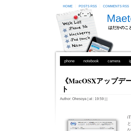
HOME
POSTS RSS
COMMENTS RSS
Maet
はだかのことのは
phone
notebook
camera
i
《MacOSXアップデート》
ト
Author:
Ohesoya
| at : 19:59 |
|
i