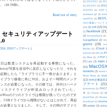
(1)
2012/3/11
(1)
201
。 (48.5MB)...
2012
(1)
2012/3/7
(1)
2012/5/2
(1)
2020
(
Read rest of entry
animated gif
(1)
Anim
BEATL
atok2011
(1)
CDの選曲について
(
cx4
(15)
Di
css
(2)
facebook
(21
》セキュリティアップデート
(1)
(2)
fm-woodstock
(1)
.0
GarageBand
(2)
Gm
gremz
(19)
hon
OSX
,
OSXアップデート
|
iCloud
(
iBooks
(1)
iP
internet
(1)
iOS
(1)
J-POP
(1)
iWeb
(1)
(7)
listen
Lion
(3)
昨日は数度システムを再起動する事態になった。
MacOS
(11)
Photoが写真を送信中に反応しなくなったり、それを
MobileMe
(3)
momo-i
再起動したら『ライブラリに不一致があります』と
musi
Music News
(1)
ライブラリ修復に有に30分。およそ一時間のメンテ
(12)
NHK交響楽団
ナンスが必要になった。その後では、外付けハード
プデート
(21)
PHOT
ディスクドライブが軒並みロックされていた。
photofunia
(1)
pi
蔵
(1)
Picasa
(1)
ireWireの2つのドライヴは権限が残っていたのです
QuickTime
(1)
Revie
、USBドライヴから権限がないとはじかれて、再起
timema
thumbnail
(1)
動が必要となりました。 そして、その時のサファリ
(9)
update
(3)
ustre