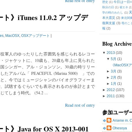
Read rest of entry
今日は一日○
歴史
(1)
秋分の日
(1)
省エネ
(1
学の時のわたし
(1)
》iTunes 11.0.2 アップデ
本大震災
(2)
東北関
復興支援
(3)
母のこ
報
(2)
es
,
MacOSX
,
OSXアップデート
|
Blog Archive
▼
2013
(10)
退役軍人のゆったりした雰囲気を感じられるレコー
▼
5月
(1)
・ジャケットに、10歳も、20歳も年上に見られた
《MacOSXア
米国シンガー、アル・ジョンソン。30歳の時リリー
►
3月
(3)
したアルバム「 PEACEFUL (Marina 5000) 」での
►
2月
(5)
こと。今ではミュージシャンのバイオグラフィーま
►
1月
(1)
で、試聴するぐらいでも表示されるのが余計とまで
►
2012
(107)
じてしまう時代。 (54.2 ...
►
2011
(130)
Read rest of entry
参加ユーザ
Arsene m. 
ava for OS X 2013-001
Ohesoya