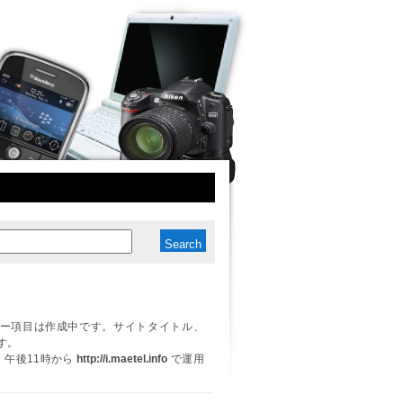
ー項目は作成中です。サイトタイトル、
す。
日、午後11時から
http://i.maetel.info
で運用