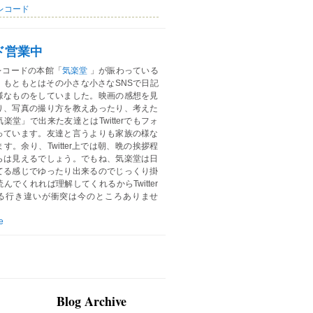
レコード
ド営業中
レコードの本館「
気楽堂
」が賑わっている
。もともとはその小さな小さなSNSで日記
様なものをしていました。映画の感想を見
り、写真の撮り方を教えあったり、考えた
楽堂」で出来た友達とはTwitterでもフォ
っています。友達と言うよりも家族の様な
す。余り、Twitter上では朝、晩の挨拶程
らは見えるでしょう。でもね、気楽堂は日
てる感じでゆったり出来るのでじっくり掛
んでくれれば理解してくれるからTwitter
る行き違いが衝突は今のところありませ
e
Blog Archive