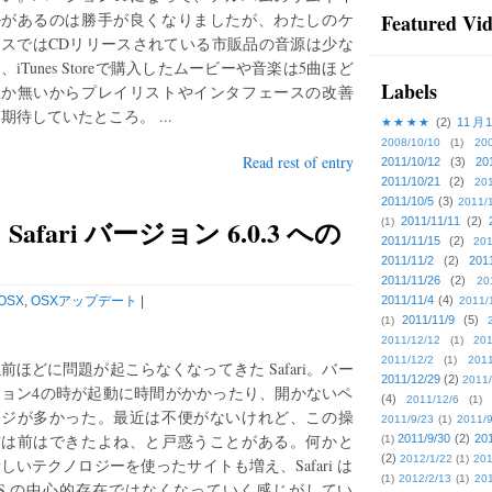
ルがあるのは勝手が良くなりましたが、わたしのケ
Featured Vi
ースではCDリリースされている市販品の音源は少な
、iTunes Storeで購入したムービーや音楽は5曲ほど
Labels
しか無いからプレイリストやインタフェースの改善
期待していたところ。 ...
★★★★
(2)
11月
2008/10/10
(1)
20
Read rest of entry
2011/10/12
(3)
20
2011/10/21
(2)
201
2011/10/5
(3)
2011/
fari バージョン 6.0.3 への
2011/11/11
(2)
(1)
2011/11/15
(2)
201
2011/11/2
(2)
201
2011/11/26
(2)
20
OSX
,
OSXアップデート
|
2011/11/4
(4)
2011/
2011/11/9
(5)
(1)
2011/12/12
(1)
201
2011/12/2
(1)
2011
前ほどに問題が起こらなくなってきた Safari。バー
2011/12/29
(2)
2011/
ジョン4の時が起動に時間がかかったり、開かないペ
(4)
2011/12/6
(1)
ージが多かった。最近は不便がないけれど、この操
2011/9/23
(1)
2011/9
作は前はできたよね、と戸惑うことがある。何かと
2011/9/30
(2)
201
(1)
(2)
2012/1/22
(1)
201
しいテクノロジーを使ったサイトも増え、Safari は
(1)
2012/2/13
(1)
201
OS の中心的存在ではなくなっていく感じがしてい