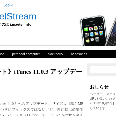
LOGIN
elStream
 i.maetel.info
pod
personal computer
blackberry
accesories
iTunes 11.0.3 アップデー
新
ホ
し
ー
い
ム
投
おしらせ
稿
前
ヘッダー、メニュ
の
URLも仮のもので
投
Tunes 11.0.3 へのアップデート。サイズは 128.5 MB
2011年10月27
稿
しています。
と小さいフィックスではないけど、再起動は必要で
ない。バージョン11になって、アルバムのサムネイ