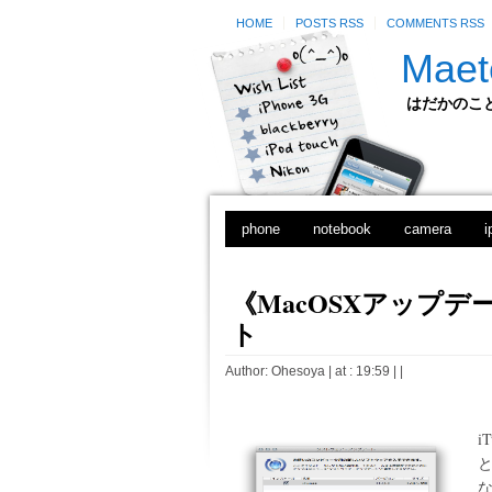
HOME
POSTS RSS
COMMENTS RSS
Maet
はだかのことのは
phone
notebook
camera
i
《MacOSXアップデート》
ト
Author:
Ohesoya
| at : 19:59 |
|
i