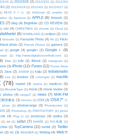
2012/3/26
(2)
2/3/16
(1)
2012/3/31
(1)
2012/3/4
/4/1
(2)
2012/4/19
(1)
2012/4/2
(1)
2012/4/27
(1)
1)
6EYEラベル
(1)
AdSense
(1)
ameblo
(1)
APPLE
(6)
Artwork
(2)
ation
(1)
Aperture
(1)
ES
(7)
blog
(4)
Brightkite
(2)
CD REVIEW
(5)
ceo
(4)
1)
CHRISTMAS
(1)
chrome
(1)
Cloud
(1)
gitaMaetel
(6)
eclipse
(2)
DOWNLOAD
(1)
ED4
)
Favourite Photo
(4)
Flickr
favourite
(1)
ffrr
(1)
friend photo
(2)
gamera
(2)
Friends Photos
(1)
Google＋
(9)
google
(4)
google+
(2)
ail
(1)
atari
(1)
http://www.digitalconcerthall.com/
(1)
6)
iLife
(2)
iMovie
(2)
iDisk
(1)
instagr.am
(1)
iPhoto
(12)
iTunes
(12)
hone
(3)
iTunes Store
kobatoradio
(2)
Java
(2)
kaiju
(2)
JUGEM
(1)
(8)
maclife
livedoor
(3)
Live
(1)
Lohengrin
(1)
X
(78)
maetel
(4)
medici.tv
(5)
marina
(1)
movie
(3)
movie review
(3)
(1)
MovableType
(1)
news
(7)
NHK-FM
c photos
(4)
naoppi7
(1)
OSXアッ
定期演奏会
(3)
OSX
(3)
ninovox
(1)
photoarrange
(3)
photo
(1)
Photobucket
(1)
OS
(2)
Photoshop
(1)
PHOTOSTORY
(1)
photo
cnik
(4)
posterous
(4)
potika
(3)
Plug In
(1)
safari
(7)
w
(1)
rkk
(1)
SHARE
(1)
TAS推薦
(1)
ToyCamera
(11)
Twitter
chine
(2)
tumblr
(2)
Webサ
am
(2)
vlc
(3)
Weblog
(4)
WAGNER
(1)