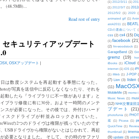
(1)
2012/3/11
(1)
201
。 (48.5MB)...
2012
(1)
2012/3/7
(1)
2012/5/2
(1)
2020
(
Read rest of entry
animated gif
(1)
Anim
BEATL
atok2011
(1)
CDの選曲について
(
cx4
(15)
Di
css
(2)
facebook
(21
》セキュリティアップデート
(1)
(2)
fm-woodstock
(1)
.0
GarageBand
(2)
Gm
gremz
(19)
hon
OSX
,
OSXアップデート
|
iCloud
(
iBooks
(1)
iP
internet
(1)
iOS
(1)
J-POP
(1)
iWeb
(1)
(7)
listen
Lion
(3)
昨日は数度システムを再起動する事態になった。
MacOS
(11)
Photoが写真を送信中に反応しなくなったり、それを
MobileMe
(3)
momo-i
再起動したら『ライブラリに不一致があります』と
musi
Music News
(1)
ライブラリ修復に有に30分。およそ一時間のメンテ
(12)
NHK交響楽団
ナンスが必要になった。その後では、外付けハード
プデート
(21)
PHOT
ディスクドライブが軒並みロックされていた。
photofunia
(1)
pi
蔵
(1)
Picasa
(1)
ireWireの2つのドライヴは権限が残っていたのです
QuickTime
(1)
Revie
、USBドライヴから権限がないとはじかれて、再起
timema
thumbnail
(1)
動が必要となりました。 そして、その時のサファリ
(9)
update
(3)
ustre