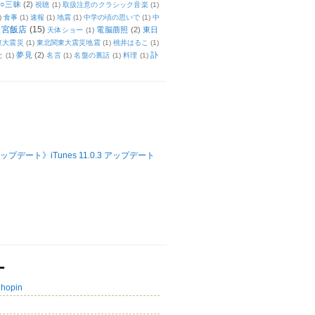
○三昧
(2)
視聴
(1)
取扱注意のクラシック音楽
(1)
)
食事
(1)
速報
(1)
地震
(1)
中学の頃の思いで
(1)
中
天宮飯店
(15)
電脳萠照
(2)
東日
天体ショー
(1)
東大震災
(1)
東北関東大震災地震
(1)
桃井はるこ
(1)
夢見
(2)
訃
と
(1)
名言
(1)
名盤の裏話
(1)
料理
(1)
ップデート》iTunes 11.0.3 アップデート
ー
Chopin