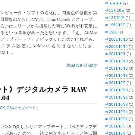
★★★★
(2)
11月16日
(2)
コンピュータ・ソフトの進化は、問題点の修復が第
12月21日
(1)
目標なのかもしれない。Time Capsule とスリープ。
るいはスリープから復帰した時にWi-Fiが不安定に
1968/10/3
(1)
るという事象があったと思います。「え、AirMac
1980
(1)
のアップデート？」とビックリしたのだけれども、
2008/10/10
(1)
システム設定にAirMacの名前はないよなぁ。
2008/10/12
(1)
1MB)...
2011/10/1
(1)
2011/10/10
(2)
Read rest of entry
2011/10/12
(3)
2011/10/13
(2)
2011/10/2
(1)
ート》デジタルカメラ RAW
2011/10/20
(1)
04
2011/10/21
(2)
2011/10/23
(1)
SX
,
OSXアップデート
|
2011/10/24
(2)
2011/10/31
(1)
acOSXの久しぶりにアップデート。iOSのアップデ
2011/10/5
(3)
ートがあったので、一緒に何かあるだろうと半ば期
2011/10/8
(1)