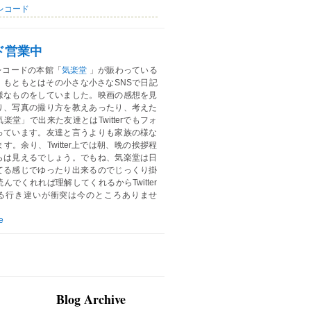
レコード
ド営業中
レコードの本館「
気楽堂
」が賑わっている
。もともとはその小さな小さなSNSで日記
様なものをしていました。映画の感想を見
り、写真の撮り方を教えあったり、考えた
楽堂」で出来た友達とはTwitterでもフォ
っています。友達と言うよりも家族の様な
す。余り、Twitter上では朝、晩の挨拶程
らは見えるでしょう。でもね、気楽堂は日
てる感じでゆったり出来るのでじっくり掛
んでくれれば理解してくれるからTwitter
る行き違いが衝突は今のところありませ
e
Blog Archive