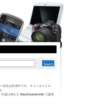
ー項目は作成中です。サイトタイトル、
す。
日、午後11時から
http://i.maetel.info
で運用