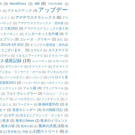
xld
(8)
d
(3)
WordPress
(2)
YOUTUBE
(1)
アップデー
アクセスアップ
(3)
ス
(1)
アマデウスクラシックス
(6)
リエイト
(1)
アマ
：バロック
(1)
アマデウスクラシックス：室内楽
(1)
クス第25回
(5)
アマデウスクラシックス第４回
インターネット生中継
(4)
ウ
インターネット
(1)
エプソン
(3)
エレーヌ・グリモー
(2)
おた
(1)
011年4月30日
(5)
オリジナル盤通販：室内楽
とうございます。
(5)
カスタマイズ
カザルス
(1)
カラヤン
(1)
くまもとアートナビ
(1)
クライバー
(1)
ムス成長記録
(19)
シューマン
(1)
スモールラ
(1)
ダウンロード
(1)
チャリティー
(1)
テキストブ
デジタル・コンサート・ホール
(1)
デジタルカメラ
バイロイト音
(1)
バーンスタイン
(1)
ハイレゾ
(1)
楽祭2011
(2)
バックハウス
(1)
ハロウィーン
(1)
フォト蔵
(4)
ヒンデミット
(1)
ブラックラベル
(1)
フルトヴェングラー
(2)
ー
(1)
ベルリン・フィル
ウェア
(1)
メールマガジン
(1)
メンテナンス
(1)
メ
映画特選DVD
(2)
しおくん
(1)
ワーグナー
(1)
英
セイ
(2)
音楽カレンダー
(3)
火の国姫日記
(3)
ド
(1)
岩手
(1)
気ままにクラシック・エッセイ
(1)
熊本
(5)
熊本のNews
(2)
熊本のイヴェント
1)
熊本の天気
(10)
熊本の宙
(3)
)
熊本の朝
(1)
熊
幻想ストリート
(6)
場
(1)
熊本城
(1)
月蝕
(1)
黒