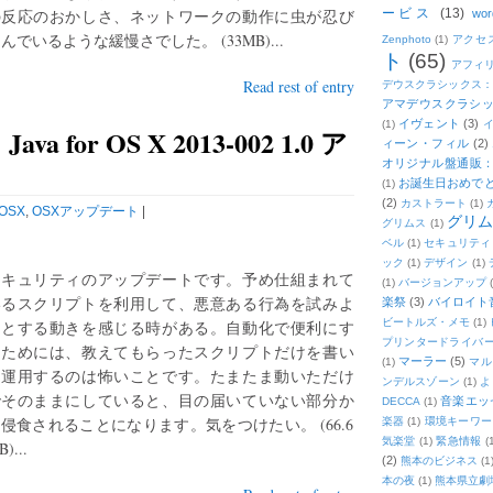
の反応のおかしさ、ネットワークの動作に虫が忍び
ービス
(13)
wor
んでいるような緩慢さでした。 (33MB)...
Zenphoto
(1)
アクセ
ト
(65)
アフィ
Read rest of entry
デウスクラシックス
アマデウスクラシッ
イヴェント
(3)
(1)
for OS X 2013-002 1.0 ア
ィーン・フィル
(2)
オリジナル盤通販：2
お誕生日おめで
(1)
(2)
カストラート
(1)
OSX
,
OSXアップデート
|
グリ
グリムス
(1)
ベル
(1)
セキュリティ
ック
(1)
デザイン
(1)
セキュリティのアップデートです。予め仕組まれて
(1)
バージョンアップ
いるスクリプトを利用して、悪意ある行為を試みよ
楽祭
(3)
バイロイト音
ビートルズ・メモ
(1)
うとする動きを感じる時がある。自動化で便利にす
プリンタードライバ
るためには、教えてもらったスクリプトだけを書い
マーラー
(5)
(1)
マル
て運用するのは怖いことです。たまたま動いただけ
ンデルスゾーン
(1)
よ
でそのままにしていると、目の届いていない部分か
音楽エッ
DECCA
(1)
侵食されることになります。気をつけたい。 (66.6
楽器
(1)
環境キーワー
気楽堂
(1)
緊急情報
(
)...
(2)
熊本のビジネス
(1
本の夜
(1)
熊本県立劇