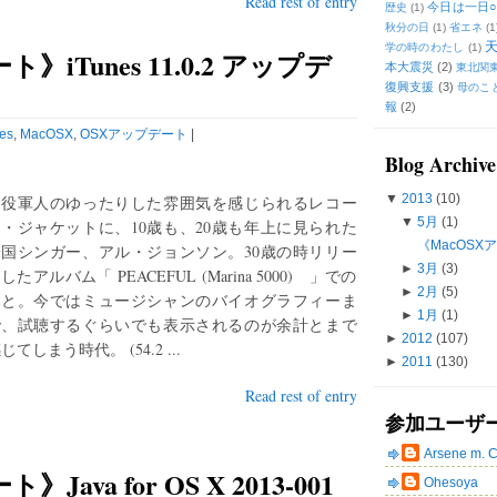
Read rest of entry
今日は一日○
歴史
(1)
秋分の日
(1)
省エネ
(1
学の時のわたし
(1)
》iTunes 11.0.2 アップデ
本大震災
(2)
東北関
復興支援
(3)
母のこ
報
(2)
es
,
MacOSX
,
OSXアップデート
|
Blog Archive
▼
2013
(10)
退役軍人のゆったりした雰囲気を感じられるレコー
▼
5月
(1)
・ジャケットに、10歳も、20歳も年上に見られた
《MacOSXア
米国シンガー、アル・ジョンソン。30歳の時リリー
►
3月
(3)
したアルバム「 PEACEFUL (Marina 5000) 」での
►
2月
(5)
こと。今ではミュージシャンのバイオグラフィーま
►
1月
(1)
で、試聴するぐらいでも表示されるのが余計とまで
►
2012
(107)
じてしまう時代。 (54.2 ...
►
2011
(130)
Read rest of entry
参加ユーザ
Arsene m. 
ava for OS X 2013-001
Ohesoya