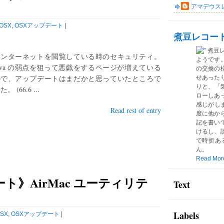
アマデウス
OSX
,
OSXアップデート
|
煮豆レコー
煮豆
インターネットを閲覧している時のセキュリティ。
ようです
ava の弱点を狙って悪戯をするページが増えている
の交換の
ので、アップデートはまだかと思っていたところで
せあった
りと、「気
た。 (66.6 ...
ローしあ
感じがしま
Read rest of entry
度に他か
記を書い
けるし、読
で時折あ
ん。
Read Mor
ート》AirMac ユーティリテ
Text
Labels
SX
,
OSXアップデート
|